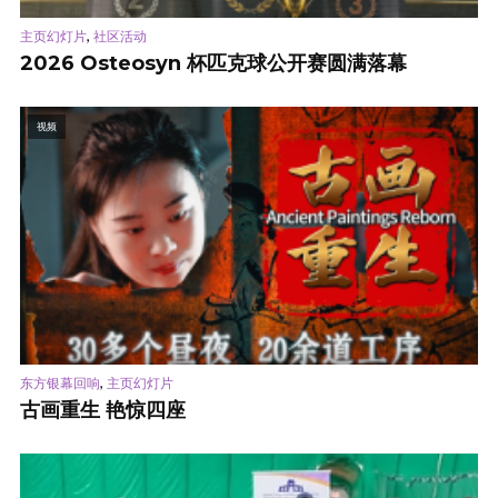
,
主页幻灯片
社区活动
2026 Osteosyn 杯匹克球公开赛圆满落幕
视频
,
东方银幕回响
主页幻灯片
古画重生 艳惊四座