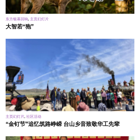
,
东方银幕回响
主页幻灯片
大智若“狍”
,
主页幻灯片
社区活动
“金钉节”追忆筑路峥嵘 台山乡音致敬华工先辈