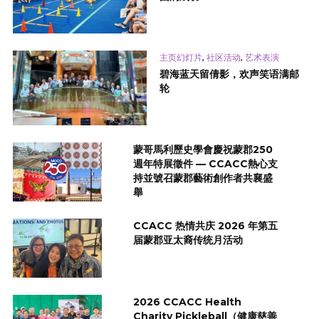
,
,
主页幻灯片
社区活动
艺术表演
碧海蓝天留倩影，欢声笑语满邮
轮
蒙哥馬利歷史學會慶祝蒙郡250
週年特展徵件 — CCACC熱心支
持並號召蒙郡藝術創作者共襄盛
舉
CCACC 热情共庆 2026 年第五
届蒙郡亚太裔传统月活动
2026 CCACC Health
Charity Pickleball（健康慈善