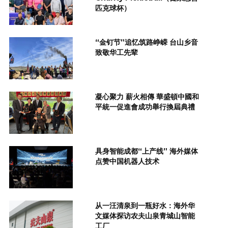
匹克球杯）
“金钉节”追忆筑路峥嵘 台山乡音
致敬华工先辈
凝心聚力 薪火相傳 華盛頓中國和
平統一促進會成功舉行換屆典禮
具身智能成都“上产线” 海外媒体
点赞中国机器人技术
从一汪清泉到一瓶好水：海外华
文媒体探访农夫山泉青城山智能
工厂