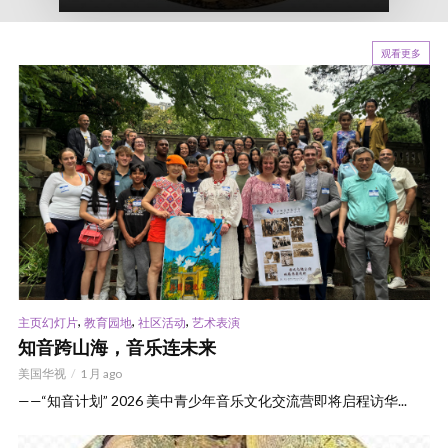
观看更多
,
,
,
主页幻灯片
教育园地
社区活动
艺术表演
知音跨山海，音乐连未来
美国华视
1 月 ago
——“知音计划” 2026 美中青少年音乐文化交流营即将启程访华...