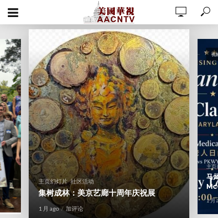
视
主页
马州
,
主页幻灯片
社区活动
Mc
集树成林：美京艺廊十周年庆祝展
1 月 
1 月 ago
加评论