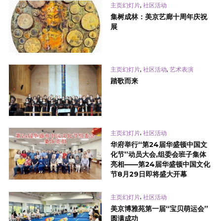
,
主页幻灯片
社区活动
集树成林：美京艺廊十周年庆祝
展
,
,
主页幻灯片
社区活动
艺术表演
踏歌而来
,
主页幻灯片
社区活动
华府举行“第24届华盛顿中国文
化节”动员大会,组委会班子集体
亮相——第24届华盛顿中国文化
节8月29日即将盛大开幕
,
主页幻灯片
社区活动
美京博雅苑第一届“宝贝萌运会”
圆满成功