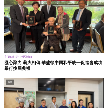
,
主页幻灯片
社区活动
凝心聚力 薪火相傳 華盛頓中國和平統一促進會成功
舉行換屆典禮
视频