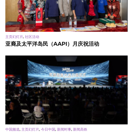
,
主页幻灯片
社区活动
亚裔及太平洋岛民（AAPI）月庆祝活动
,
,
,
,
中国频道
主页幻灯片
今日中国
新闻时事
新闻高铁