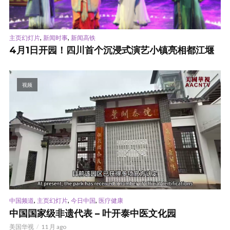
,
,
主页幻灯片
新闻时事
新闻高铁
4月1日开园！四川首个沉浸式演艺小镇亮相都江堰
视频
,
,
,
中国频道
主页幻灯片
今日中国
医疗健康
中国国家级非遗代表 – 叶开泰中医文化园
美国华视
11 月 ago