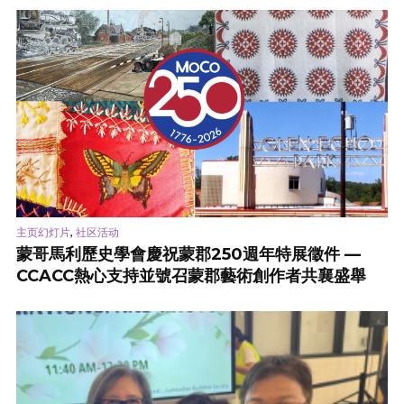
,
主页幻灯片
社区活动
蒙哥馬利歷史學會慶祝蒙郡250週年特展徵件 —
CCACC熱心支持並號召蒙郡藝術創作者共襄盛舉