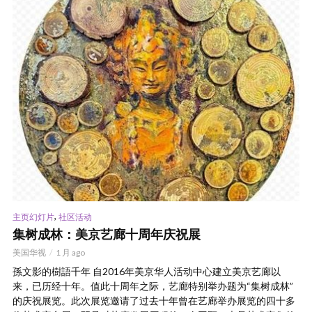
,
主页幻灯片
社区活动
集树成林：美京艺廊十周年庆祝展
美国华视
1 月 ago
孫文影的樹語千年 自2016年美京华人活动中心建立美京艺廊以
来，已历经十年。值此十周年之际，艺廊特别举办题为“集树成林”
的庆祝展览。此次展览邀请了过去十年曾在艺廊举办展览的四十多