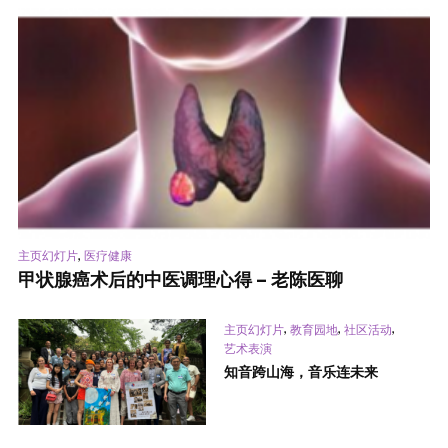
,
主页幻灯片
医疗健康
甲状腺癌术后的中医调理心得 – 老陈医聊
,
,
,
主页幻灯片
教育园地
社区活动
艺术表演
知音跨山海，音乐连未来