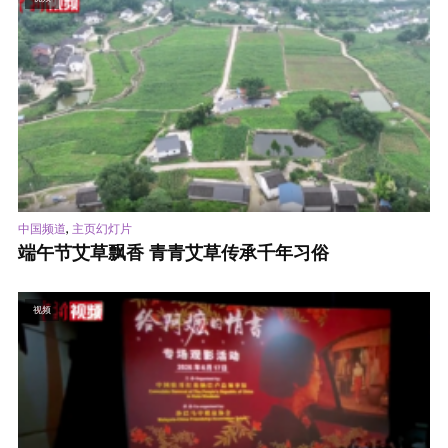
,
中国频道
主页幻灯片
端午节艾草飘香 青青艾草传承千年习俗
视频