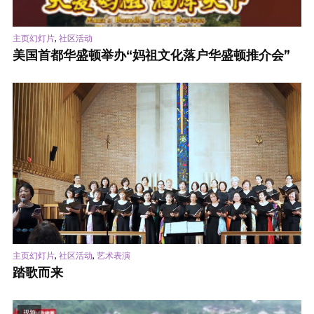
,
主页幻灯片
社区活动
美国首都华盛顿举办“妈祖文化落户华盛顿推介会”
,
,
主页幻灯片
社区活动
艺术表演
踏歌而来
视频