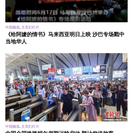
,
中国频道
主页幻灯片
《给阿嬷的情书》马来西亚明日上映 沙巴专场戳中
当地华人
,
中国频道
主页幻灯片