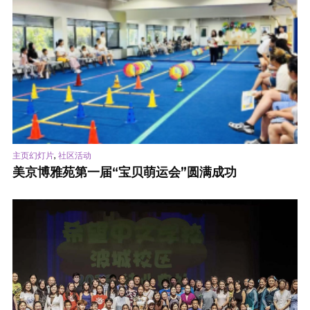
,
主页幻灯片
社区活动
美京博雅苑第一届“宝贝萌运会”圆满成功