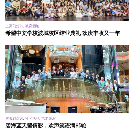
,
主页幻灯片
教育园地
希望中文学校波城校区结业典礼 欢庆丰收又一年
,
,
主页幻灯片
社区活动
艺术表演
碧海蓝天留倩影，欢声笑语满邮轮