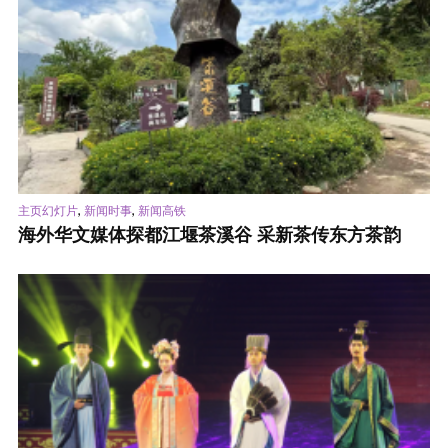
,
,
主页幻灯片
新闻时事
新闻高铁
海外华文媒体探都江堰茶溪谷 采新茶传东方茶韵