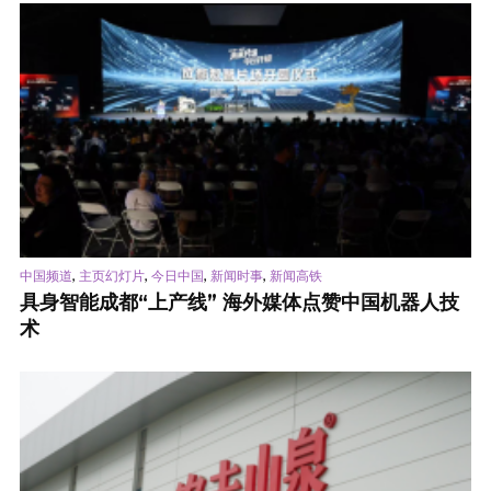
,
,
,
,
中国频道
主页幻灯片
今日中国
新闻时事
新闻高铁
具身智能成都“上产线” 海外媒体点赞中国机器人技
术