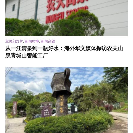
,
,
主页幻灯片
新闻时事
新闻高铁
从一汪清泉到一瓶好水：海外华文媒体探访农夫山
泉青城山智能工厂