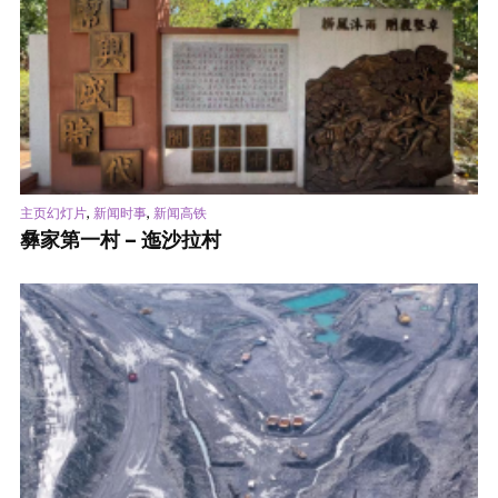
,
,
主页幻灯片
新闻时事
新闻高铁
彝家第一村 – 迤沙拉村