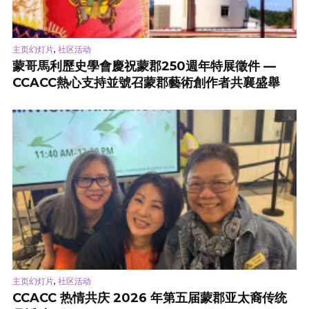
,
主页幻灯片
社区活动
蒙哥馬利歷史學會慶祝蒙郡250週年特展徵件 —
CCACC熱心支持並號召蒙郡藝術創作者共襄盛舉
,
主页幻灯片
社区活动
CCACC 热情共庆 2026 年第五届蒙郡亚太裔传统