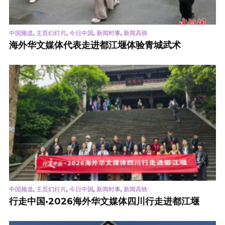
,
,
,
,
中国频道
主页幻灯片
今日中国
新闻时事
新闻高铁
海外华文媒体代表走进都江堰体验青城武术
,
,
,
,
中国频道
主页幻灯片
今日中国
新闻时事
新闻高铁
行走中国·2026海外华文媒体四川行走进都江堰