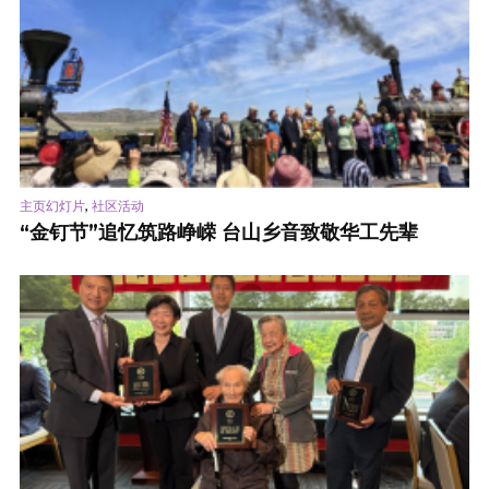
,
主页幻灯片
社区活动
“金钉节”追忆筑路峥嵘 台山乡音致敬华工先辈