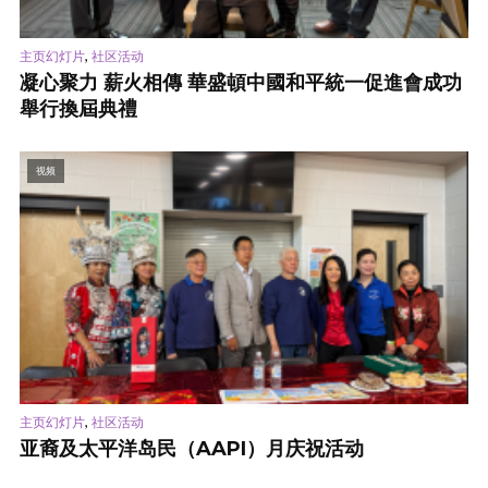
,
主页幻灯片
社区活动
凝心聚力 薪火相傳 華盛頓中國和平統一促進會成功
舉行換屆典禮
视频
,
主页幻灯片
社区活动
亚裔及太平洋岛民（AAPI）月庆祝活动