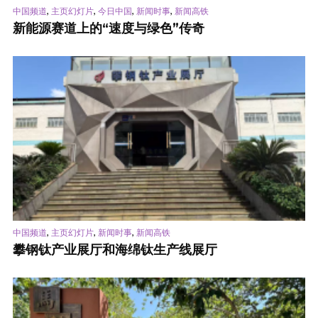
,
,
,
,
中国频道
主页幻灯片
今日中国
新闻时事
新闻高铁
新能源赛道上的“速度与绿色”传奇
,
,
,
中国频道
主页幻灯片
新闻时事
新闻高铁
攀钢钛产业展厅和海绵钛生产线展厅