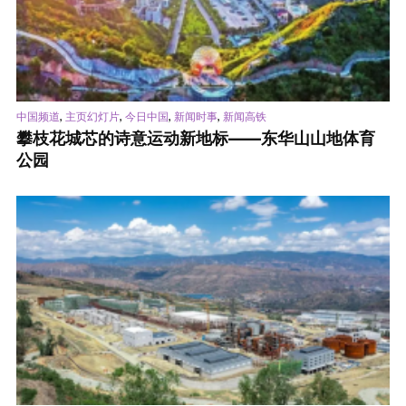
,
,
,
,
中国频道
主页幻灯片
今日中国
新闻时事
新闻高铁
攀枝花城芯的诗意运动新地标——东华山山地体育
公园