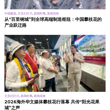
,
,
,
中国频道
主页幻灯片
新闻时事
新闻高铁
从“百里钢城”到全球高端制造枢纽：中国攀枝花的
产业跃迁路
,
,
主页幻灯片
新闻时事
新闻高铁
2026海外华文媒体攀枝花行落幕 共传“阳光花果
城”之声