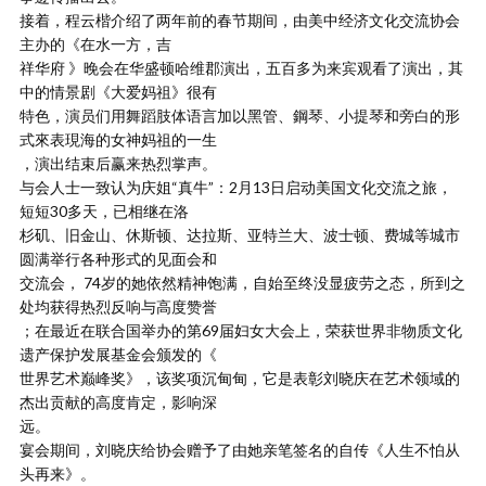
接着，程云楷介绍了两年前的春节期间，由美中经济文化交流协会
主办的《在水一方，吉
祥华府 》晚会在华盛顿哈维郡演出，五百多为来宾观看了演出，其
中的情景剧《大爱妈祖》很有
特色，演员们用舞蹈肢体语言加以黑管、鋼琴、小提琴和旁白的形
式來表現海的女神妈祖的一生
，演出结束后赢来热烈掌声。
与会人士一致认为庆姐“真牛”：2月13日启动美国文化交流之旅，
短短30多天，已相继在洛
杉矶、旧金山、休斯顿、达拉斯、亚特兰大、波士顿、费城等城市
圆满举行各种形式的见面会和
交流会， 74岁的她依然精神饱满，自始至终没显疲劳之态，所到之
处均获得热烈反响与高度赞誉
；在最近在联合国举办的第69届妇女大会上，荣获世界非物质文化
遗产保护发展基金会颁发的《
世界艺术巅峰奖》，该奖项沉甸甸，它是表彰刘晓庆在艺术领域的
杰出贡献的高度肯定，影响深
远。
宴会期间，刘晓庆给协会赠予了由她亲笔签名的自传《人生不怕从
头再来》。