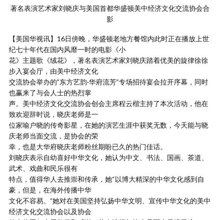
著名表演艺术家刘晓庆与美国首都华盛顿美中经济文化交流协会合
影
【美国华视讯】16日傍晚，华盛顿老地方餐馆内此时正在播放上世
纪七十年代在国内风靡一时的电影《小
花》主题歌《绒花》，著名表演艺术家刘晓庆踏着优美的旋律徐徐
步入宴会厅，由美中经济文化
交流协会举办的”东方艺韵·华府流芳”专场招待宴会拉开序幕，同时
也赢来了与会人士的热烈掌
声。美中经济文化交流协会创会主席程云楷主持了本次活动，他在
致欢迎辞时说，晓庆老师是一
位家喻户晓的传奇影星，在她的演艺生涯中获奖无数，今天能与晓
庆老师当面交流，是协会的荣
幸，也是大华府晓庆老师粉丝期盼已久的热门佳话。
刘晓庆表示自幼喜好中华文化，她认为中文、书法、国画、茶道、
武术、戏曲和民乐很有
特点，值得华人去推崇和传承，她“以博大精深的中华文化感到自
豪，但是，在海外传播中华
文化不容易。”她对在美国坚持弘扬中华文明、宣传中华文化的美中
经济文化交流协会以及协会