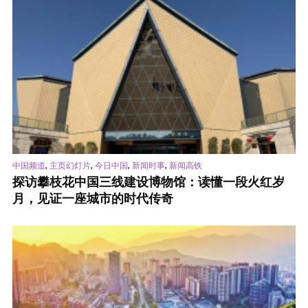
,
,
,
,
中国频道
主页幻灯片
今日中国
新闻时事
新闻高铁
探访攀枝花中国三线建设博物馆：读懂一段火红岁
月，见证一座城市的时代传奇