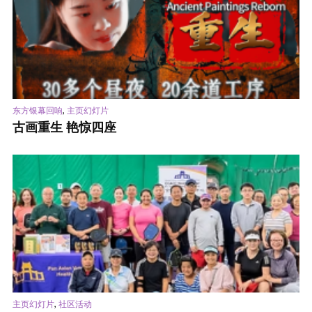
,
东方银幕回响
主页幻灯片
古画重生 艳惊四座
,
主页幻灯片
社区活动