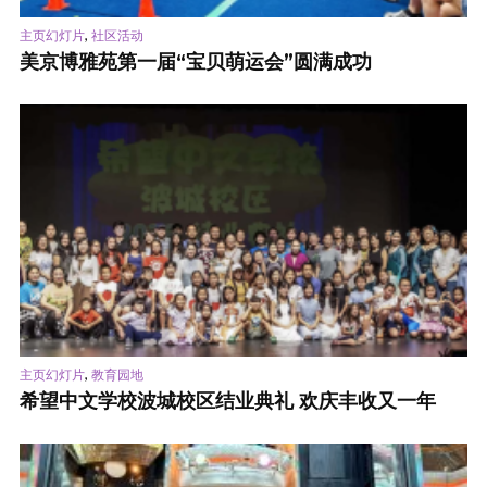
,
主页幻灯片
社区活动
美京博雅苑第一届“宝贝萌运会”圆满成功
,
主页幻灯片
教育园地
希望中文学校波城校区结业典礼 欢庆丰收又一年