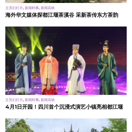
,
,
主页幻灯片
新闻时事
新闻高铁
海外华文媒体探都江堰茶溪谷 采新茶传东方茶韵
,
,
主页幻灯片
新闻时事
新闻高铁
4月1日开园！四川首个沉浸式演艺小镇亮相都江堰