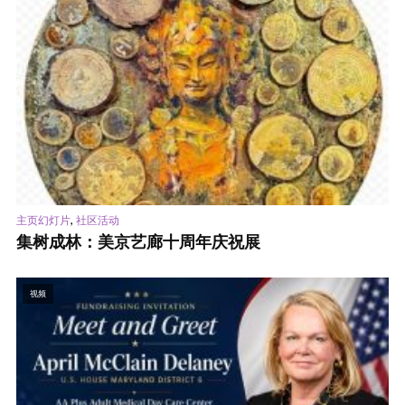
,
主页幻灯片
社区活动
集树成林：美京艺廊十周年庆祝展
视频