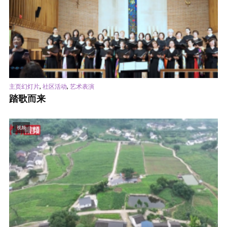
,
,
主页幻灯片
社区活动
艺术表演
踏歌而来
视频