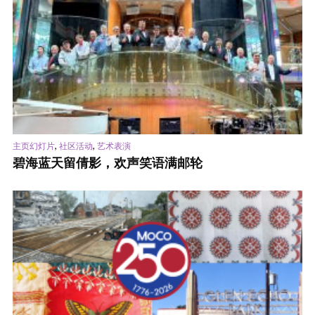
,
,
主页幻灯片
社区活动
艺术表演
碧海蓝天留倩影，欢声笑语满邮轮