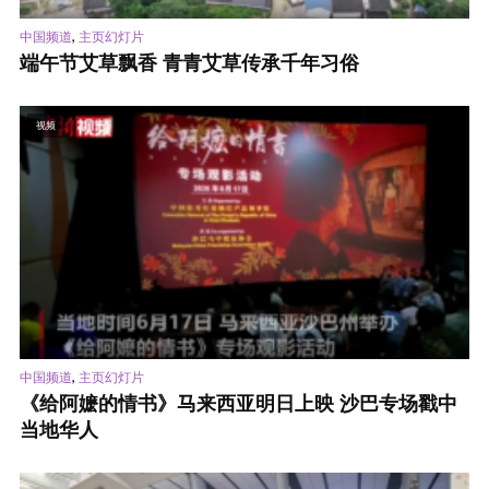
,
中国频道
主页幻灯片
端午节艾草飘香 青青艾草传承千年习俗
视频
,
中国频道
主页幻灯片
《给阿嬷的情书》马来西亚明日上映 沙巴专场戳中
当地华人