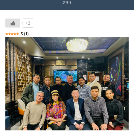
加评论
+2
5
(
1
)