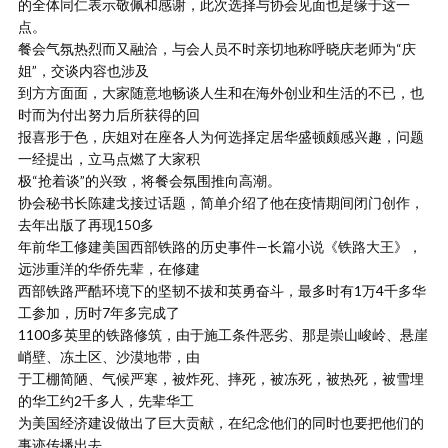
的全体同仁表示敬佩和感谢，此次选择与协会见面也是缘于这一
点。
餐会气氛热烈而又融洽，与会人员不时亲切地称呼晓庆老师为“庆
姐”，交谈内容也涉及
到方方面面，大家随意地畅谈人生和在海外创业和生活的不已，也
时而为付出努力后所获得的回
报喜形于色，庆姐对在座各人为何选择定居华盛顿颇感兴趣，问题
一经提出，立马点燃了大家积
极“抢着谈”的兴致，将餐会氛围推向高潮。
协会秘书长陈建戈接过话题，简单介绍了他在疫情期间闭门创作，
去年出版了再现150多
年前华工修建美国西部铁路的历史事件—长篇小说《铁路大王》，
远涉重洋的华侨先辈，在修建
西部铁路严酷环境下的坚韧不拔和英勇奋斗，最多时有1万4千多华
工参加，历时7年多完成了
1100多英里的铁路修筑，由于施工条件恶劣、那是崇山峻岭、悬崖
峭壁、冻土区、沙漠地带，由
于工棚简陋、气候严寒，被炸死、摔死，被冻死，被热死，被雪埋
的华工约2千多人，先辈华工
为美国经济建设做出了巨大贡献，在纪念他们的同时也要把他们的
事迹传播出去。