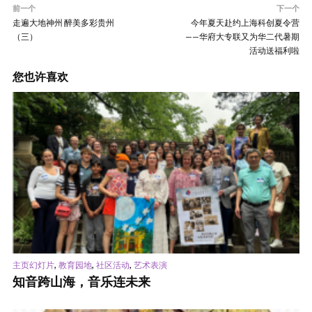
前一个
下一个
走遍大地神州 醉美多彩贵州
今年夏天赴约上海科创夏令营
（三）
——华府大专联又为华二代暑期
活动送福利啦
您也许喜欢
,
,
,
主页幻灯片
教育园地
社区活动
艺术表演
知音跨山海，音乐连未来