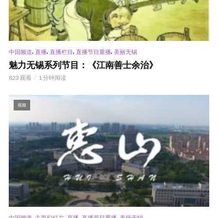
,
,
,
,
中国频道
直播
直播栏目
直播节目重播
美丽无锡
魅力无锡系列节目：《江南善士余治》
823 观看
1 分钟阅读
视频
,
,
,
,
中国频道
主页幻灯片
直播
直播节目重播
美丽无锡