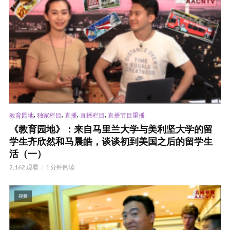
,
,
,
,
教育园地
独家栏目
直播
直播栏目
直播节目重播
《教育园地》：来自马里兰大学与美利坚大学的留
学生齐欣然和马晨皓，谈谈初到美国之后的留学生
活（一）
2,162 观看
1 分钟阅读
视频