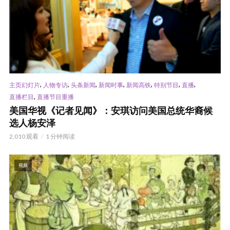
,
,
,
,
,
,
,
主页幻灯片
人物专访
头条新闻
新闻时事
新闻高铁
特别节目
直播
,
直播栏目
直播节目重播
美国华视《记者见闻》：安琪访问美国总统华裔候
选人杨安泽
2,010 观看
1 分钟阅读
视频