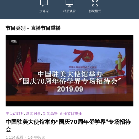
加评论
稍后观看
影院模式
节目类别 - 直播节目重播
视频
,
,
,
主页幻灯片
新闻时事
新闻高铁
直播节目重播
中国驻美大使馆举办“国庆70周年侨学界”专场招待
会
1,114 观看
1 分钟阅读