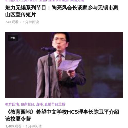
魅力无锡系列节目：陶亮风会长谈家乡与无锡市惠
山区宣传短片
743 观看
1 分钟阅读
视频
,
,
,
教育园地
独家栏目
直播
直播节目重播
《教育园地》希望中文学校HCS理事长陈卫平介绍
该校夏令营
1,489 观看
1 分钟阅读