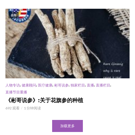
视频
,
,
,
,
,
,
,
人物专访
健康顾问
医疗健康
彬哥说参
独家栏目
直播
直播栏目
直播节目重播
《彬哥说参》:关于花旗参的种植
692 观看
1 分钟阅读
加载更多