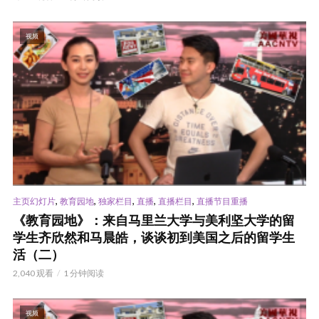
视频
,
,
,
,
,
主页幻灯片
教育园地
独家栏目
直播
直播栏目
直播节目重播
《教育园地》：来自马里兰大学与美利坚大学的留
学生齐欣然和马晨皓，谈谈初到美国之后的留学生
活（二）
2,040 观看
1 分钟阅读
视频