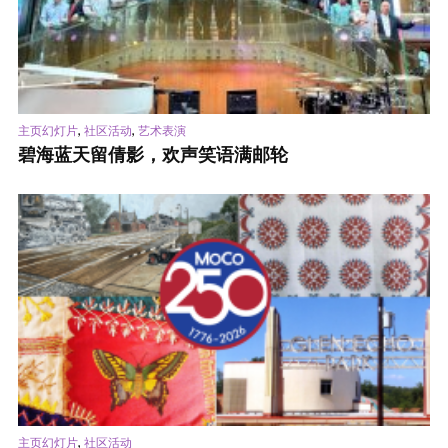
,
,
主页幻灯片
社区活动
艺术表演
碧海蓝天留倩影，欢声笑语满邮轮
,
主页幻灯片
社区活动