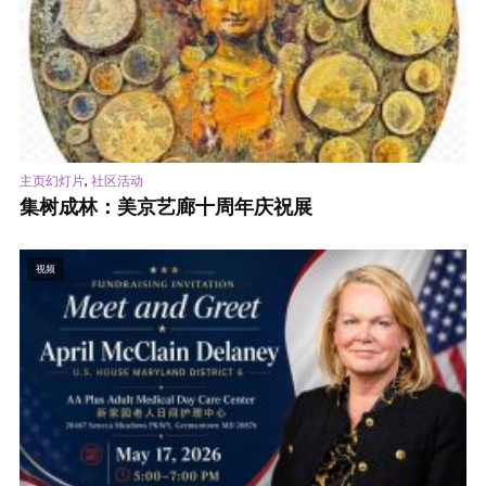
,
主页幻灯片
社区活动
集树成林：美京艺廊十周年庆祝展
视频