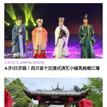
,
,
主页幻灯片
新闻时事
新闻高铁
4月1日开园！四川首个沉浸式演艺小镇亮相都江堰