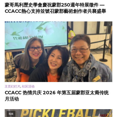
蒙哥馬利歷史學會慶祝蒙郡250週年特展徵件 —
CCACC熱心支持並號召蒙郡藝術創作者共襄盛舉
,
主页幻灯片
社区活动
CCACC 热情共庆 2026 年第五届蒙郡亚太裔传统
月活动
视频