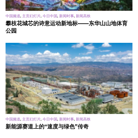
,
,
,
,
中国频道
主页幻灯片
今日中国
新闻时事
新闻高铁
攀枝花城芯的诗意运动新地标——东华山山地体育
公园
,
,
,
,
中国频道
主页幻灯片
今日中国
新闻时事
新闻高铁
新能源赛道上的“速度与绿色”传奇