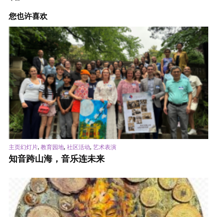
您也许喜欢
,
,
,
主页幻灯片
教育园地
社区活动
艺术表演
知音跨山海，音乐连未来