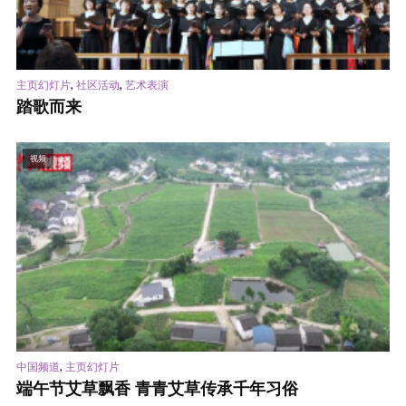
,
,
主页幻灯片
社区活动
艺术表演
踏歌而来
视频
,
中国频道
主页幻灯片
端午节艾草飘香 青青艾草传承千年习俗