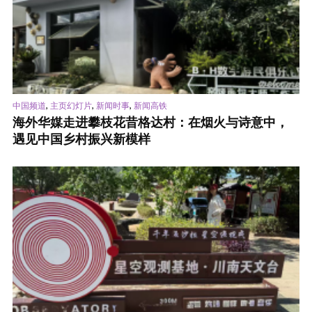
,
,
,
中国频道
主页幻灯片
新闻时事
新闻高铁
海外华媒走进攀枝花昔格达村：在烟火与诗意中，
遇见中国乡村振兴新模样