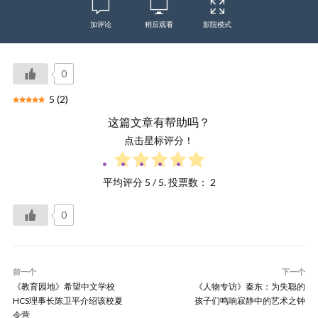
加评论
稍后观看
影院模式
0
5
(
2
)
这篇文章有帮助吗？
点击星标评分！
平均评分
5
/ 5. 投票数：
2
0
前一个
下一个
《教育园地》希望中文学校
《人物专访》秦东：为失聪的
HCS理事长陈卫平介绍该校夏
孩子们鸣响寂静中的艺术之钟
令营