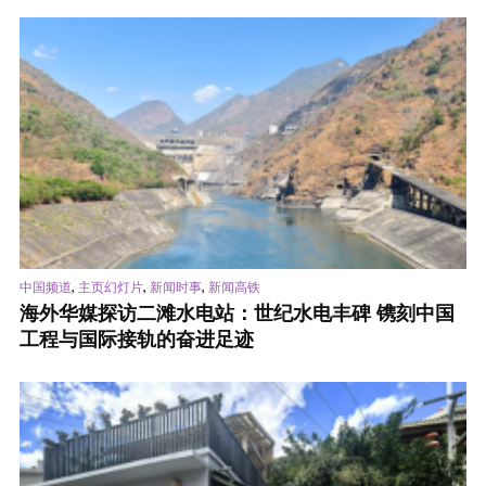
,
,
,
中国频道
主页幻灯片
新闻时事
新闻高铁
海外华媒探访二滩水电站：世纪水电丰碑 镌刻中国
工程与国际接轨的奋进足迹