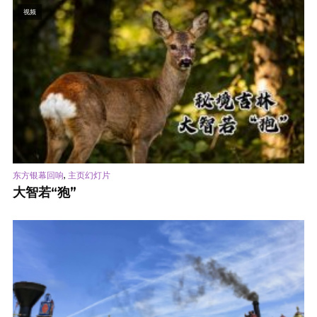
视频
,
东方银幕回响
主页幻灯片
大智若“狍”