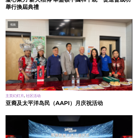
舉行換屆典禮
视频
,
主页幻灯片
社区活动
亚裔及太平洋岛民（AAPI）月庆祝活动