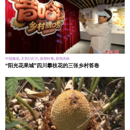
,
,
,
中国频道
主页幻灯片
新闻时事
新闻高铁
“阳光花果城”四川攀枝花的三张乡村答卷