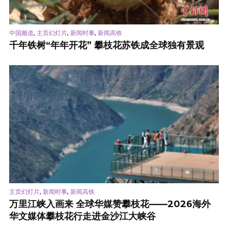
,
,
,
中国频道
主页幻灯片
新闻时事
新闻高铁
千年铁树“年年开花” 攀枝花苏铁成全球独有景观
,
,
主页幻灯片
新闻时事
新闻高铁
万里江峡入画来 全球华媒赞攀枝花——2026海外
华文媒体攀枝花行走进金沙江大峡谷