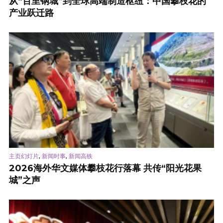
从“百里钢城”到全球高端制造枢纽：中国攀枝花的
产业跃迁路
,
,
主页幻灯片
新闻时事
新闻高铁
2026海外华文媒体攀枝花行落幕 共传“阳光花果
城”之声