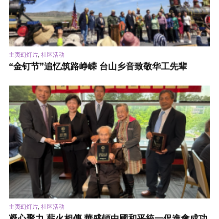
,
主页幻灯片
社区活动
“金钉节”追忆筑路峥嵘 台山乡音致敬华工先辈
,
主页幻灯片
社区活动
凝心聚力 薪火相傳 華盛頓中國和平統一促進會成功