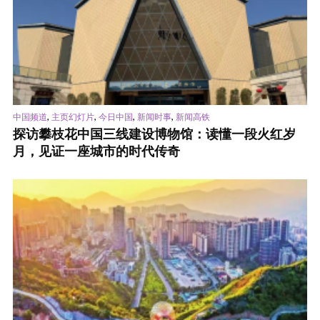
,
,
,
,
中国频道
主页幻灯片
今日中国
新闻时事
新闻高铁
探访攀枝花中国三线建设博物馆：读懂一段火红岁
月，见证一座城市的时代传奇