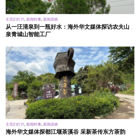
,
,
主页幻灯片
新闻时事
新闻高铁
从一汪清泉到一瓶好水：海外华文媒体探访农夫山
泉青城山智能工厂
,
,
主页幻灯片
新闻时事
新闻高铁
海外华文媒体探都江堰茶溪谷 采新茶传东方茶韵