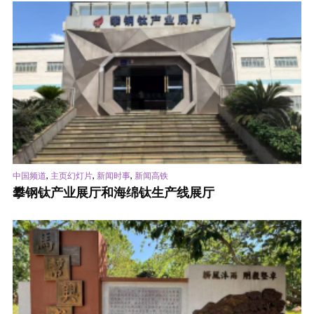
,
,
,
中国频道
主页幻灯片
新闻时事
新闻高铁
攀钢钛产业展厅和海绵钛生产线展厅