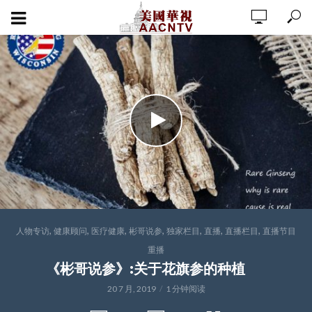
,
,
,
,
,
,
,
人物专访
健康顾问
医疗健康
彬哥说参
独家栏目
直播
直播栏目
直播节目
重播
《彬哥说参》:关于花旗参的种植
20 7 月, 2019
1 分钟阅读