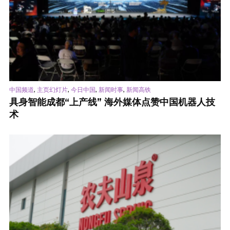
,
,
,
,
中国频道
主页幻灯片
今日中国
新闻时事
新闻高铁
具身智能成都“上产线” 海外媒体点赞中国机器人技
术