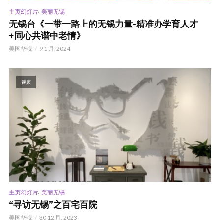
,
主页幻灯片
美丽无锡
无锡台《一带一路上的无锡力量-精准办学育人才
+同心共谱中老情》
美国华视
9 1 月, 2024
视频
,
主页幻灯片
美丽无锡
“寻访无锡”之百宅百院
美国华视
30 12 月, 2023