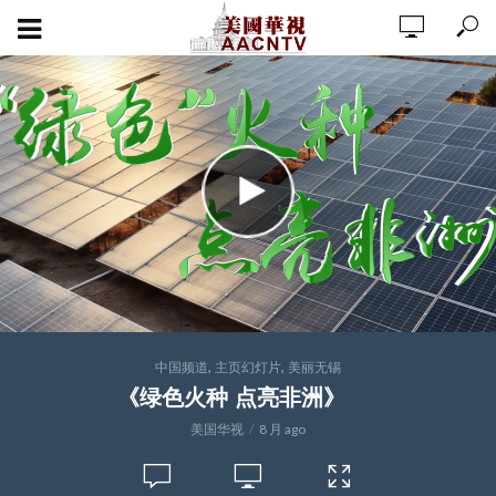
,
,
中国频道
主页幻灯片
美丽无锡
《绿色火种 点亮非洲》
美国华视
8 月 ago