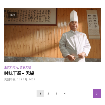
视频
,
主页幻灯片
美丽无锡
时味丁蜀 – 无锡
美国华视
11 5 月, 2023
1
2
3
4