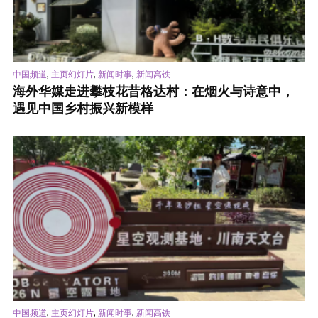
,
,
,
中国频道
主页幻灯片
新闻时事
新闻高铁
海外华媒走进攀枝花昔格达村：在烟火与诗意中，
遇见中国乡村振兴新模样
,
,
,
中国频道
主页幻灯片
新闻时事
新闻高铁