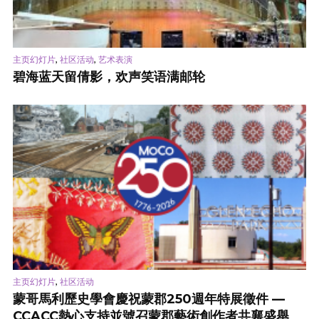
,
,
主页幻灯片
社区活动
艺术表演
碧海蓝天留倩影，欢声笑语满邮轮
,
主页幻灯片
社区活动
蒙哥馬利歷史學會慶祝蒙郡250週年特展徵件 —
CCACC熱心支持並號召蒙郡藝術創作者共襄盛舉