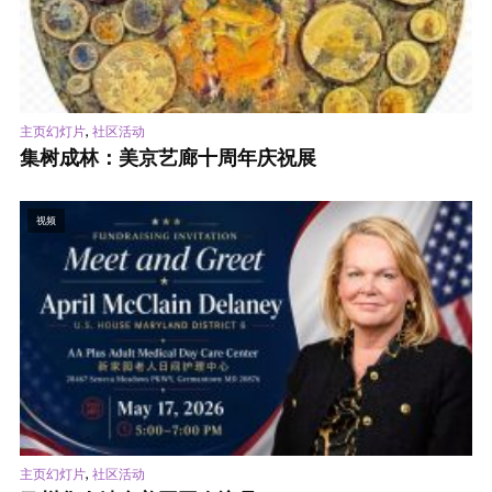
,
主页幻灯片
社区活动
集树成林：美京艺廊十周年庆祝展
视频
,
主页幻灯片
社区活动