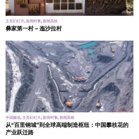
,
,
主页幻灯片
新闻时事
新闻高铁
彝家第一村 – 迤沙拉村
,
,
,
中国频道
主页幻灯片
新闻时事
新闻高铁
从“百里钢城”到全球高端制造枢纽：中国攀枝花的
产业跃迁路