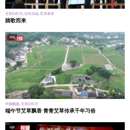
,
,
主页幻灯片
社区活动
艺术表演
踏歌而来
视频
,
中国频道
主页幻灯片
端午节艾草飘香 青青艾草传承千年习俗
视频