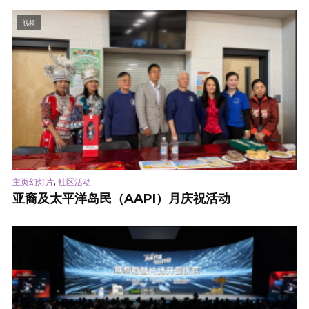
视频
,
主页幻灯片
社区活动
亚裔及太平洋岛民（AAPI）月庆祝活动