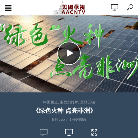
,
,
中国频道
主页幻灯片
美丽无锡
《绿色火种 点亮非洲》
8 月 ago
1 分钟阅读