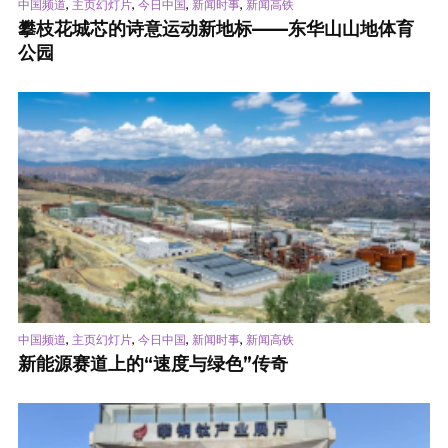
,
,
,
,
中国频道
主页幻灯片
今日中国
新闻时事
新闻高铁
攀枝花城芯的诗意运动新地标——东华山山地体育
公园
,
,
,
,
中国频道
主页幻灯片
今日中国
新闻时事
新闻高铁
新能源赛道上的“速度与绿色”传奇