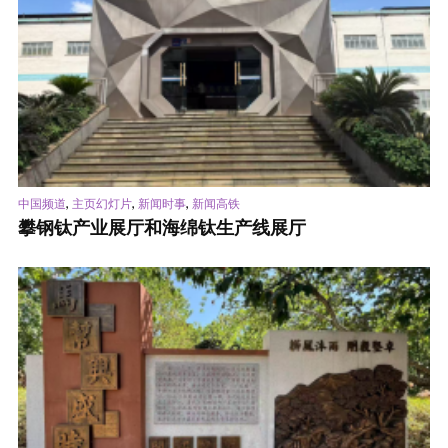
,
,
,
中国频道
主页幻灯片
新闻时事
新闻高铁
攀钢钛产业展厅和海绵钛生产线展厅