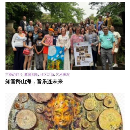
,
,
,
主页幻灯片
教育园地
社区活动
艺术表演
知音跨山海，音乐连未来