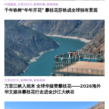
,
,
,
中国频道
主页幻灯片
新闻时事
新闻高铁
千年铁树“年年开花” 攀枝花苏铁成全球独有景观
,
,
主页幻灯片
新闻时事
新闻高铁
万里江峡入画来 全球华媒赞攀枝花——2026海外
华文媒体攀枝花行走进金沙江大峡谷