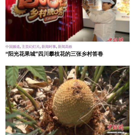
,
,
,
中国频道
主页幻灯片
新闻时事
新闻高铁
“阳光花果城”四川攀枝花的三张乡村答卷