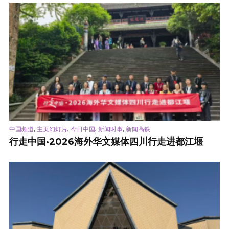
,
,
,
,
中国频道
主页幻灯片
今日中国
新闻时事
新闻高铁
行走中国·2026海外华文媒体四川行走进都江堰