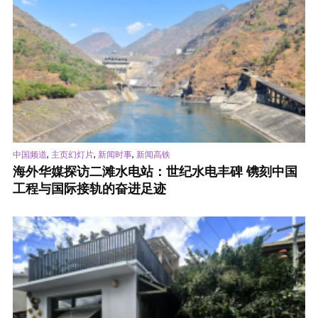
,
,
,
中国频道
主页幻灯片
新闻时事
新闻高铁
海外华媒探访二滩水电站：世纪水电丰碑 镌刻中国
工程与国际接轨的奋进足迹