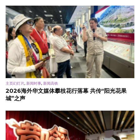
,
,
主页幻灯片
新闻时事
新闻高铁
2026海外华文媒体攀枝花行落幕 共传“阳光花果
城”之声