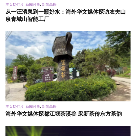
,
,
主页幻灯片
新闻时事
新闻高铁
从一汪清泉到一瓶好水：海外华文媒体探访农夫山
泉青城山智能工厂
,
,
主页幻灯片
新闻时事
新闻高铁
海外华文媒体探都江堰茶溪谷 采新茶传东方茶韵