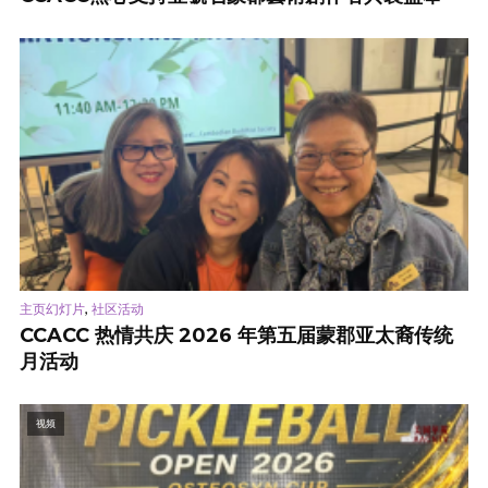
,
主页幻灯片
社区活动
CCACC 热情共庆 2026 年第五届蒙郡亚太裔传统
月活动
视频