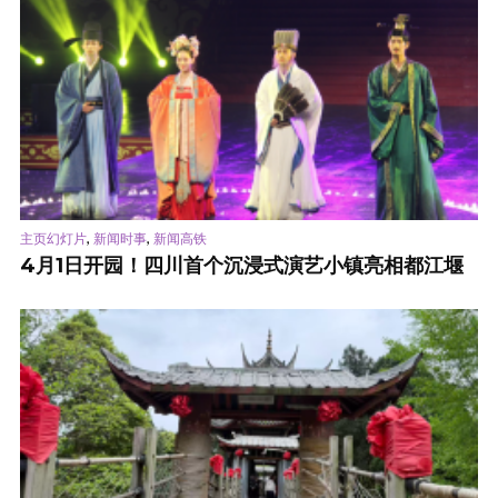
,
,
主页幻灯片
新闻时事
新闻高铁
4月1日开园！四川首个沉浸式演艺小镇亮相都江堰