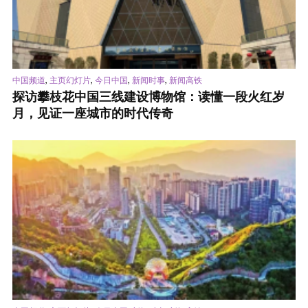
,
,
,
,
中国频道
主页幻灯片
今日中国
新闻时事
新闻高铁
探访攀枝花中国三线建设博物馆：读懂一段火红岁
月，见证一座城市的时代传奇