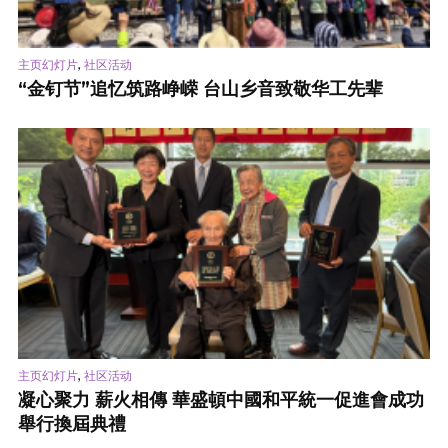
,
主页幻灯片
社区活动
“金钉节”追忆筑路峥嵘 台山乡音致敬华工先辈
,
主页幻灯片
社区活动
凝心聚力 薪火相傳 華盛頓中國和平統一促進會成功
舉行換屆典禮