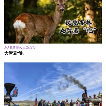
,
东方银幕回响
主页幻灯片
大智若“狍”