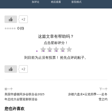
加评论
稍后观看
影院模式
+2
0
(
0
)
这篇文章有帮助吗？
点击星标评分！
到目前为止没有投票！ 抢先点评此帖子。
+2
前一个
下一个
美国华盛顿同乡会联合会2025
凉都六盘水•云览四季——赴冬
年总结大会暨迎新联谊会
雪之约
您也许喜欢