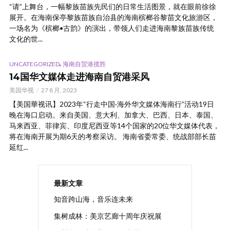
“请”上舞台，一幅黎族苗族先民们的日常生活图景，就在眼前徐徐
展开。在海南保亭黎族苗族自治县的海南槟榔谷黎苗文化旅游区，
一场名为《槟榔•古韵》的演出，带领人们走进海南黎族苗族传统
文化的世...
,
UNCATEGORIZED
海南自贸港揽胜
14国华文媒体走进海南自贸港采风
美国华视
27 8 月, 2023
【美国華视讯】2023年“行走中国·海外华文媒体海南行”活动19日
晚在海口启动。来自美国、意大利、加拿大、巴西、日本、泰国、
马来西亚、菲律宾、印度尼西亚等14个国家的20位华文媒体代表，
将在海南开展为期6天的考察采访。 海南省委常委、统战部部长苗
延红...
最新文章
知音跨山海，音乐连未来
集树成林：美京艺廊十周年庆祝展