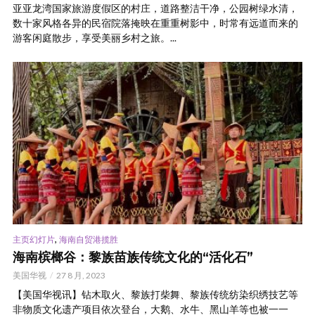
亚亚龙湾国家旅游度假区的村庄，道路整洁干净，公园树绿水清，
数十家风格各异的民宿院落掩映在重重树影中，时常有远道而来的
游客闲庭散步，享受美丽乡村之旅。...
,
主页幻灯片
海南自贸港揽胜
海南槟榔谷：黎族苗族传统文化的“活化石”
美国华视
27 8 月, 2023
【美国华视讯】钻木取火、黎族打柴舞、黎族传统纺染织绣技艺等
非物质文化遗产项目依次登台，大鹅、水牛、黑山羊等也被一一