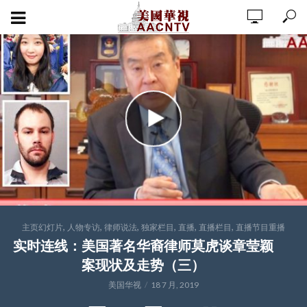
,
,
,
,
,
,
主页幻灯片
人物专访
律师说法
独家栏目
直播
直播栏目
直播节目重播
实时连线：美国著名华裔律师莫虎谈章莹颖
案现状及走势（三）
美国华视
18 7 月, 2019