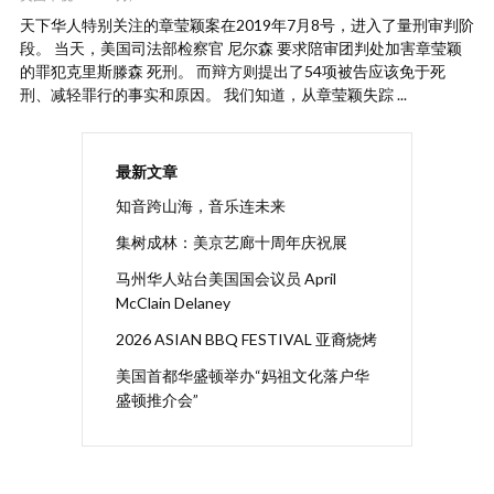
天下华人特别关注的章莹颖案在2019年7月8号，进入了量刑审判阶
段。 当天，美国司法部检察官 尼尔森 要求陪审团判处加害章莹颖
的罪犯克里斯滕森 死刑。 而辩方则提出了54项被告应该免于死
刑、减轻罪行的事实和原因。 我们知道，从章莹颖失踪 ...
最新文章
知音跨山海，音乐连未来
集树成林：美京艺廊十周年庆祝展
马州华人站台美国国会议员 April
McClain Delaney
2026 ASIAN BBQ FESTIVAL 亚裔烧烤
美国首都华盛顿举办“妈祖文化落户华
盛顿推介会”