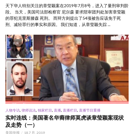
天下华人特别关注的章莹颖案在2019年7月8号，进入了量刑审判阶
段。 当天，美国司法部检察官 尼尔森 要求陪审团判处加害章莹颖
的罪犯克里斯滕森 死刑。 而辩方则提出了54项被告应该免于死
刑、减轻罪行的事实和原因。 我们知道，从章莹颖失踪 ...
视频
,
,
,
,
,
人物专访
律师说法
独家栏目
直播
直播栏目
直播节目重播
实时连线：美国著名华裔律师莫虎谈章莹颖案现状
及走势（一）
美国华视
18 7 月, 2019