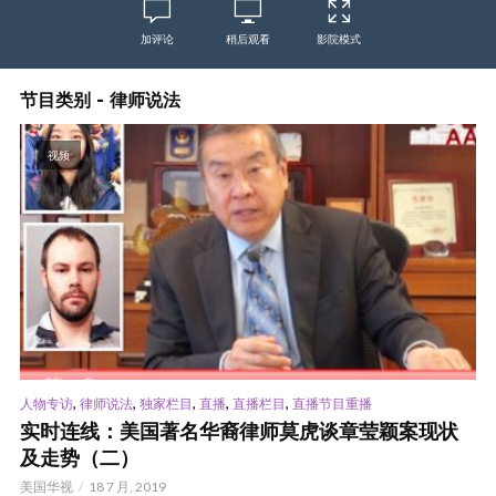
加评论
稍后观看
影院模式
节目类别 - 律师说法
视频
,
,
,
,
,
人物专访
律师说法
独家栏目
直播
直播栏目
直播节目重播
实时连线：美国著名华裔律师莫虎谈章莹颖案现状
及走势（二）
美国华视
18 7 月, 2019