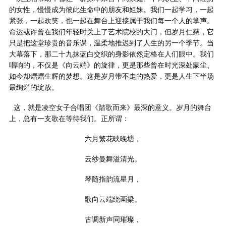
的女性，慢慢成为彼此生命中的朋友和姐妹。我们一起学习，一起
紧张，一起欢笑，也一起在舞台上迎接属于我们每一个人的掌声。
命运或许曾在我们年轻时关上了艺术院校的大门，但岁月仁慈，它
只是把这堂珍贵的音乐课，温柔地推迟到了人生的另一个季节。当
大幕落下，那二十九抹蓝白交织的身影依然定格在人们眼中。我们
唱响的，不仅是《向云端》的旋律，更是那些曾在时光深处蒙尘、
如今却熠熠生辉的梦想。这是岁月带不走的热爱，更是人生下半场
最绚烂的绽放。
这，就是凌空女子合唱团《踏歌而来》最深的意义。岁月的舞台
上，总有一支歌在等待我们。正所谓：
六月繁花映晚塘，
云纱曼舞溢清光。
琴随指韵流星月，
歌向云端绕画梁。
古调新声同璀璨，