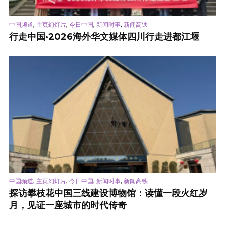
,
,
,
,
中国频道
主页幻灯片
今日中国
新闻时事
新闻高铁
行走中国·2026海外华文媒体四川行走进都江堰
,
,
,
,
中国频道
主页幻灯片
今日中国
新闻时事
新闻高铁
探访攀枝花中国三线建设博物馆：读懂一段火红岁
月，见证一座城市的时代传奇