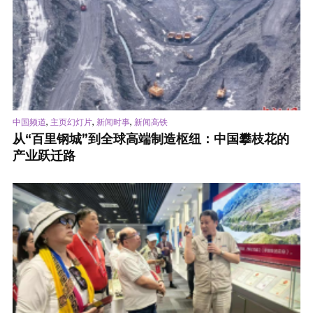
,
,
,
中国频道
主页幻灯片
新闻时事
新闻高铁
从“百里钢城”到全球高端制造枢纽：中国攀枝花的
产业跃迁路