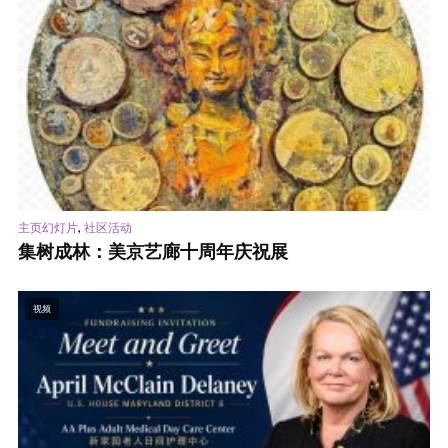
,
主页幻灯片
社区活动
集树成林：美京艺廊十周年庆祝展
视频