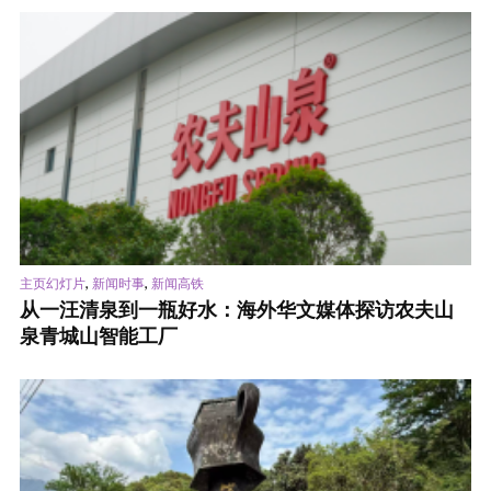
,
,
主页幻灯片
新闻时事
新闻高铁
从一汪清泉到一瓶好水：海外华文媒体探访农夫山
泉青城山智能工厂