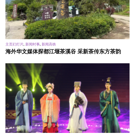
,
,
主页幻灯片
新闻时事
新闻高铁
海外华文媒体探都江堰茶溪谷 采新茶传东方茶韵