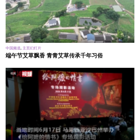
,
中国频道
主页幻灯片
端午节艾草飘香 青青艾草传承千年习俗
视频