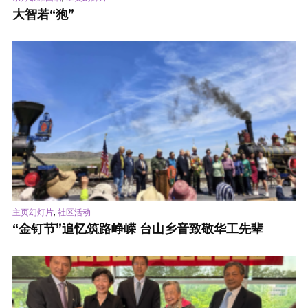
大智若“狍”
,
主页幻灯片
社区活动
“金钉节”追忆筑路峥嵘 台山乡音致敬华工先辈