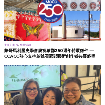
,
主页幻灯片
社区活动
蒙哥馬利歷史學會慶祝蒙郡250週年特展徵件 —
CCACC熱心支持並號召蒙郡藝術創作者共襄盛舉