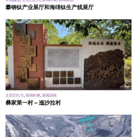
攀钢钛产业展厅和海绵钛生产线展厅
,
,
主页幻灯片
新闻时事
新闻高铁
彝家第一村 – 迤沙拉村