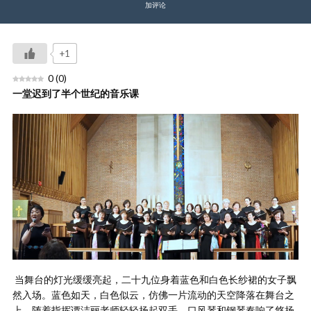
加评论
+1
0
(
0
)
一堂
迟
到了半个世
纪
的音
乐课
当舞台的灯光缓缓亮起，二十九位身着蓝色和白色长纱裙的女子飘
然入场。蓝色如天，白色似云，仿佛一片流动的天空降落在舞台之
上。随着指挥谭洁丽老师轻轻扬起双手，口风琴和钢琴奏响了悠扬