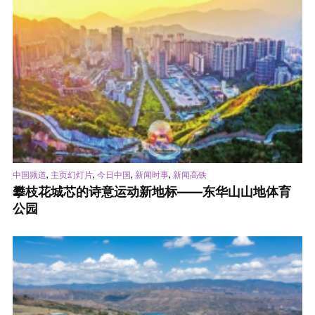
,
,
,
,
中国频道
主页幻灯片
今日中国
新闻时事
新闻高铁
攀枝花城芯的诗意运动新地标——东华山山地体育
公园