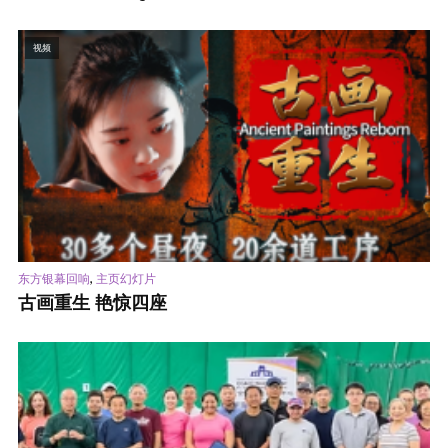
视频
,
东方银幕回响
主页幻灯片
古画重生 艳惊四座