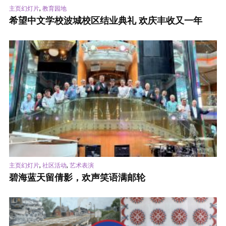
,
主页幻灯片
教育园地
希望中文学校波城校区结业典礼 欢庆丰收又一年
,
,
主页幻灯片
社区活动
艺术表演
碧海蓝天留倩影，欢声笑语满邮轮