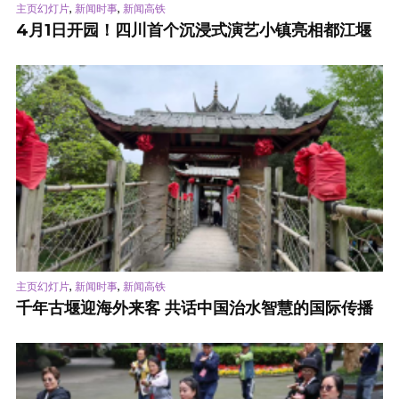
,
,
主页幻灯片
新闻时事
新闻高铁
4月1日开园！四川首个沉浸式演艺小镇亮相都江堰
,
,
主页幻灯片
新闻时事
新闻高铁
千年古堰迎海外来客 共话中国治水智慧的国际传播