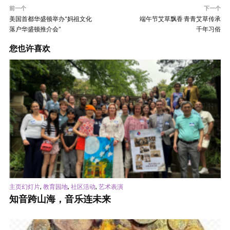
前一个
下一个
美国首都华盛顿举办“妈祖文化
端午节艾草飘香 青青艾草传承
落户华盛顿推介会”
千年习俗
您也许喜欢
,
,
,
主页幻灯片
教育园地
社区活动
艺术表演
知音跨山海，音乐连未来