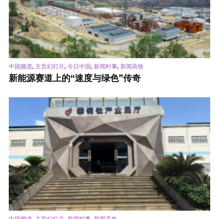
,
,
,
,
中国频道
主页幻灯片
今日中国
新闻时事
新闻高铁
新能源赛道上的“速度与绿色”传奇
,
,
,
中国频道
主页幻灯片
新闻时事
新闻高铁