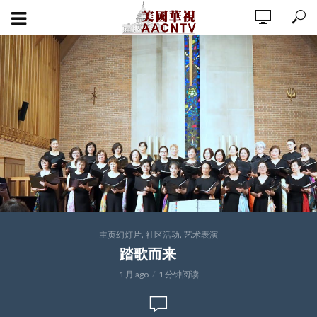
,
,
主页幻灯片
社区活动
艺术表演
踏歌而来
1 月 ago
1 分钟阅读