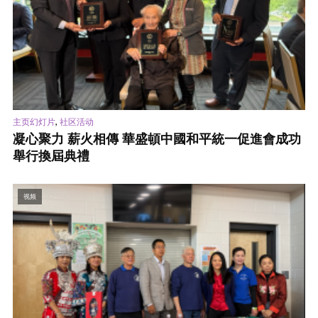
,
主页幻灯片
社区活动
凝心聚力 薪火相傳 華盛頓中國和平統一促進會成功
舉行換屆典禮
视频