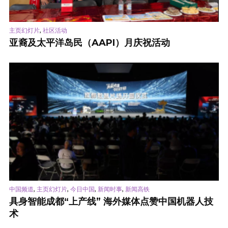
,
主页幻灯片
社区活动
亚裔及太平洋岛民（AAPI）月庆祝活动
,
,
,
,
中国频道
主页幻灯片
今日中国
新闻时事
新闻高铁
具身智能成都“上产线” 海外媒体点赞中国机器人技
术