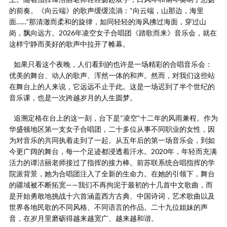
的前奏。《向云端》的歌声缓缓流淌：“向云端，山那边，海里
面……”那清澈而柔和的旋律，如同轻轻的海风拂过海面，穿过山
岗，飘向远方。2026年凌空女子合唱团《踏歌而来》音乐会，就在
这样宁静而美好的歌声中拉开了帷幕。
如果只看这个夜晚，人们看到的也许是一场精彩的合唱音乐会：
优美的舞台、动人的歌声、浑然一体的和声。然而，对我们这些站
在舞台上的人来说，它远远不止于此。这是一场迟到了半个世纪的
音乐课，也是一次跨越岁月的人生圆梦。
追溯定格在台上的这一刻，台下是“凌空”十二年的风雨兼程。作为
华盛顿地区第一支女子合唱团，二十多位从事不同职业的女性，因
为对音乐的共同执着走到了一起。从五年后的第一场音乐会，到如
今更广阔的舞台，每一个足迹都浸透着汗水。2020年，年轻而充满
活力的谭洁丽老师接过了指挥的接力棒。前苏联系统合唱指挥的学
院派背景，她为合唱团注入了全新的生命力。在她的引领下，舞台
的疆域被不断拓宽——我们不再拘泥于最初的十几首中文歌曲，而
是开始勇敢地挑战十六首涵盖西方古典、中国诗词，艺术歌曲以及
世界各地民歌的不同风格、不同语言的作品。二十九位姐妹的声
音，在岁月里磨砺得越来越宽广、越来越和谐。