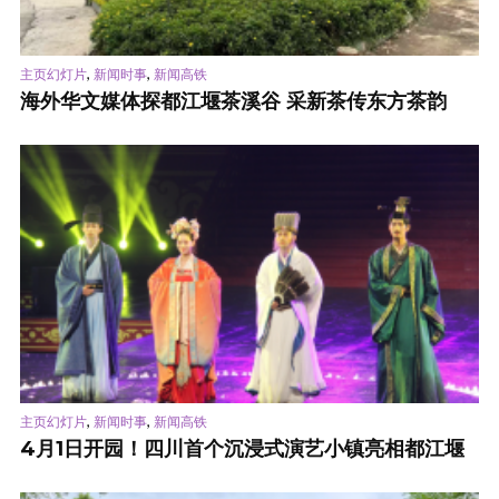
,
,
主页幻灯片
新闻时事
新闻高铁
海外华文媒体探都江堰茶溪谷 采新茶传东方茶韵
,
,
主页幻灯片
新闻时事
新闻高铁
4月1日开园！四川首个沉浸式演艺小镇亮相都江堰