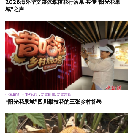
2026海外华文媒体攀枝花行落幕 共传“阳光花果
城”之声
,
,
,
中国频道
主页幻灯片
新闻时事
新闻高铁
“阳光花果城”四川攀枝花的三张乡村答卷