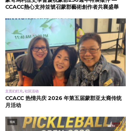
CCACC熱心支持並號召蒙郡藝術創作者共襄盛舉
,
主页幻灯片
社区活动
CCACC 热情共庆 2026 年第五届蒙郡亚太裔传统
月活动
视频