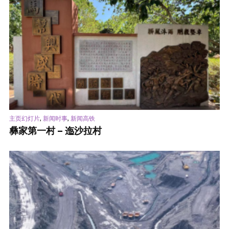
,
,
主页幻灯片
新闻时事
新闻高铁
彝家第一村 – 迤沙拉村