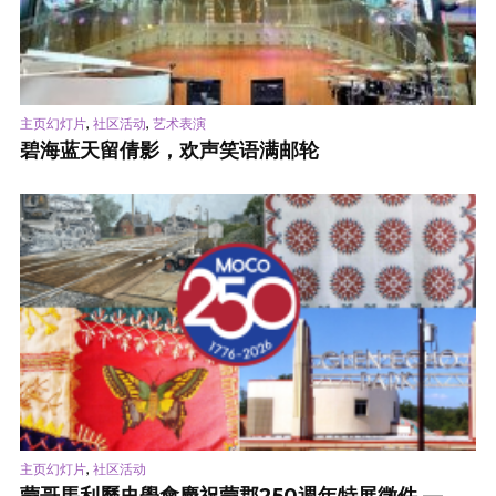
,
,
主页幻灯片
社区活动
艺术表演
碧海蓝天留倩影，欢声笑语满邮轮
,
主页幻灯片
社区活动
蒙哥馬利歷史學會慶祝蒙郡250週年特展徵件 —