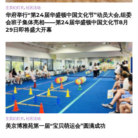
,
主页幻灯片
社区活动
华府举行“第24届华盛顿中国文化节”动员大会,组委
会班子集体亮相——第24届华盛顿中国文化节8月
29日即将盛大开幕
,
主页幻灯片
社区活动
美京博雅苑第一届“宝贝萌运会”圆满成功