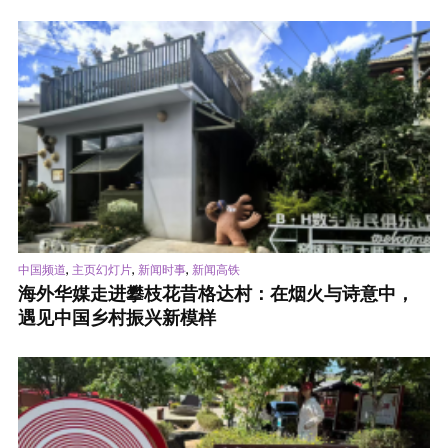
,
,
,
中国频道
主页幻灯片
新闻时事
新闻高铁
海外华媒走进攀枝花昔格达村：在烟火与诗意中，
遇见中国乡村振兴新模样