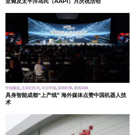
亚裔及太平洋岛民（AAPI）月庆祝活动
,
,
,
,
中国频道
主页幻灯片
今日中国
新闻时事
新闻高铁
具身智能成都“上产线” 海外媒体点赞中国机器人技
术