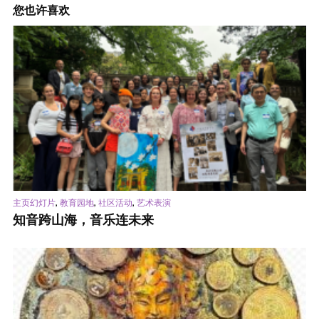
您也许喜欢
,
,
,
主页幻灯片
教育园地
社区活动
艺术表演
知音跨山海，音乐连未来