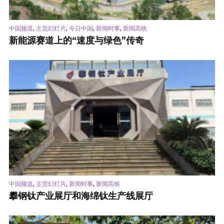
,
,
,
,
中国频道
主页幻灯片
今日中国
新闻时事
新闻高铁
新能源赛道上的“速度与绿色”传奇
,
,
,
中国频道
主页幻灯片
新闻时事
新闻高铁
攀钢钛产业展厅和海绵钛生产线展厅