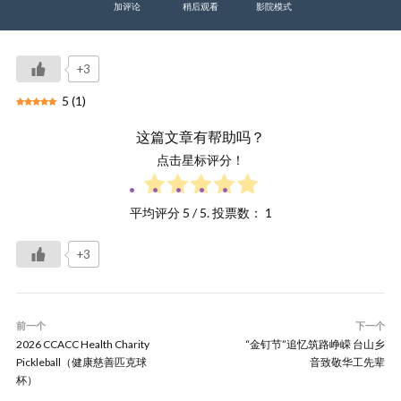
加评论
稍后观看
影院模式
+3
5
(
1
)
这篇文章有帮助吗？
点击星标评分！
平均评分
5
/ 5. 投票数：
1
+3
前一个
下一个
2026 CCACC Health Charity
“金钉节”追忆筑路峥嵘 台山乡
Pickleball（健康慈善匹克球
音致敬华工先辈
杯）