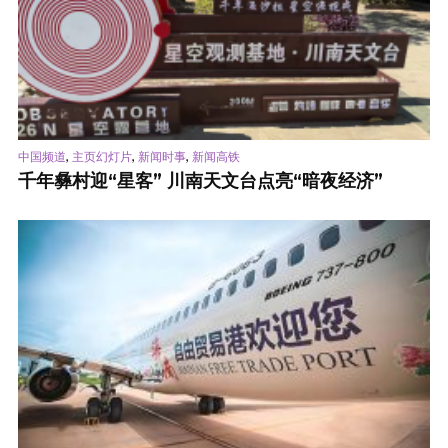
,
,
,
中国频道
主页幻灯片
新闻时事
新闻高铁
千年彝村迎“星客” 川南天文台点亮“暗夜经济”