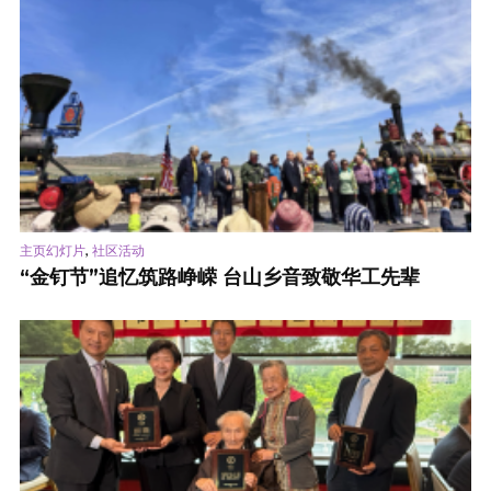
,
主页幻灯片
社区活动
“金钉节”追忆筑路峥嵘 台山乡音致敬华工先辈