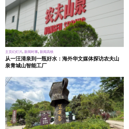
,
,
主页幻灯片
新闻时事
新闻高铁
从一汪清泉到一瓶好水：海外华文媒体探访农夫山
泉青城山智能工厂