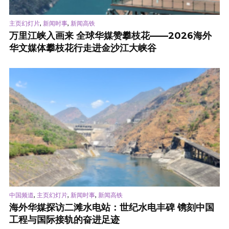
,
,
主页幻灯片
新闻时事
新闻高铁
万里江峡入画来 全球华媒赞攀枝花——2026海外
华文媒体攀枝花行走进金沙江大峡谷
,
,
,
中国频道
主页幻灯片
新闻时事
新闻高铁
海外华媒探访二滩水电站：世纪水电丰碑 镌刻中国
工程与国际接轨的奋进足迹