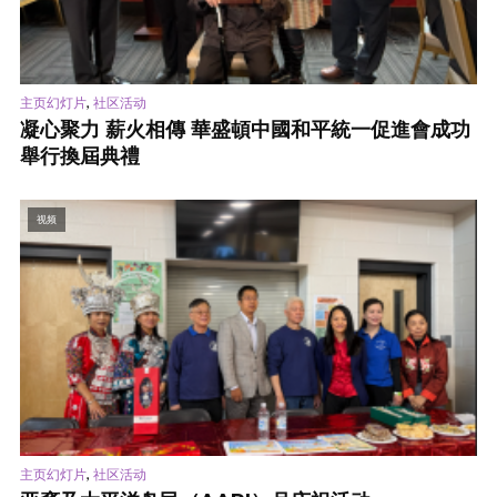
,
主页幻灯片
社区活动
凝心聚力 薪火相傳 華盛頓中國和平統一促進會成功
舉行換屆典禮
视频
,
主页幻灯片
社区活动