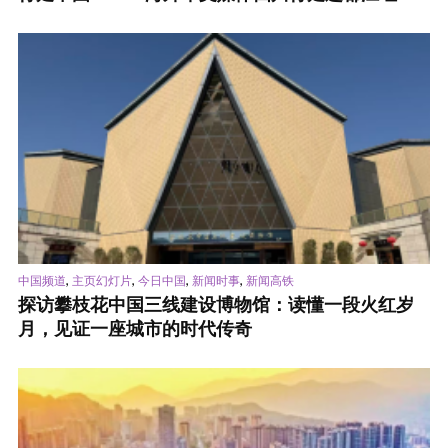
,
,
,
,
中国频道
主页幻灯片
今日中国
新闻时事
新闻高铁
探访攀枝花中国三线建设博物馆：读懂一段火红岁
月，见证一座城市的时代传奇