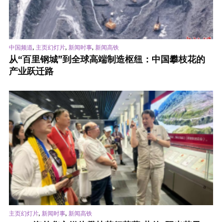
,
,
,
中国频道
主页幻灯片
新闻时事
新闻高铁
从“百里钢城”到全球高端制造枢纽：中国攀枝花的
产业跃迁路
,
,
主页幻灯片
新闻时事
新闻高铁