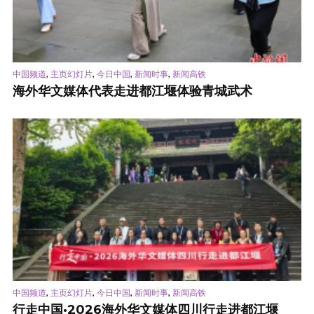
,
,
,
,
中国频道
主页幻灯片
今日中国
新闻时事
新闻高铁
海外华文媒体代表走进都江堰体验青城武术
,
,
,
,
中国频道
主页幻灯片
今日中国
新闻时事
新闻高铁
行走中国·2026海外华文媒体四川行走进都江堰