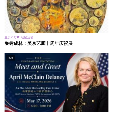
,
主页幻灯片
社区活动
集树成林：美京艺廊十周年庆祝展
视频