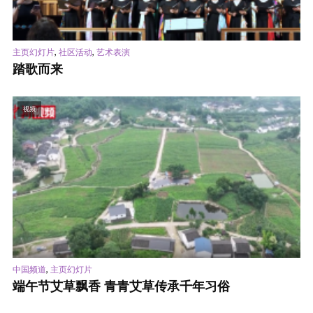
,
,
主页幻灯片
社区活动
艺术表演
踏歌而来
视频
,
中国频道
主页幻灯片
端午节艾草飘香 青青艾草传承千年习俗