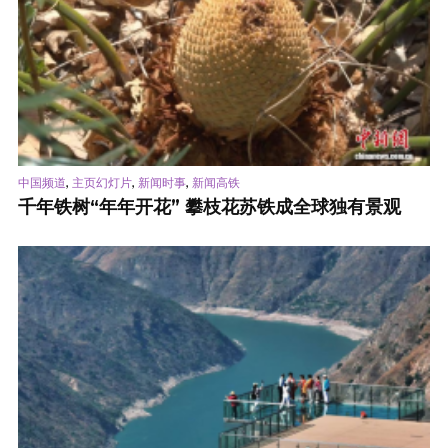
,
,
,
中国频道
主页幻灯片
新闻时事
新闻高铁
千年铁树“年年开花” 攀枝花苏铁成全球独有景观