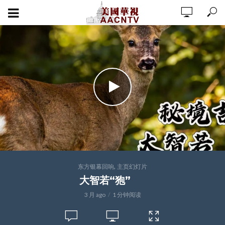
,
东方银幕回响
主页幻灯片
大智若“狍”
3 月 ago
1 分钟阅读