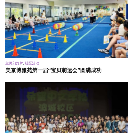
,
主页幻灯片
社区活动
美京博雅苑第一届“宝贝萌运会”圆满成功