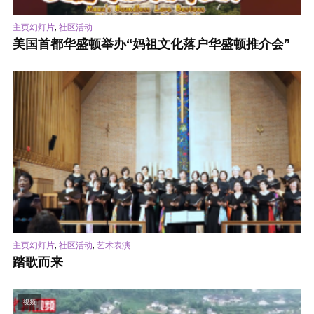
,
主页幻灯片
社区活动
美国首都华盛顿举办“妈祖文化落户华盛顿推介会”
,
,
主页幻灯片
社区活动
艺术表演
踏歌而来
视频