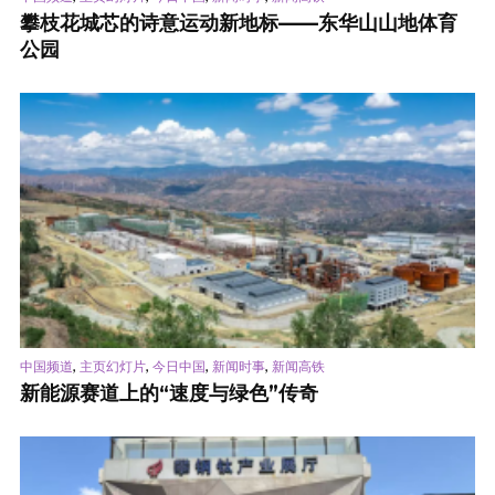
攀枝花城芯的诗意运动新地标——东华山山地体育
公园
,
,
,
,
中国频道
主页幻灯片
今日中国
新闻时事
新闻高铁
新能源赛道上的“速度与绿色”传奇