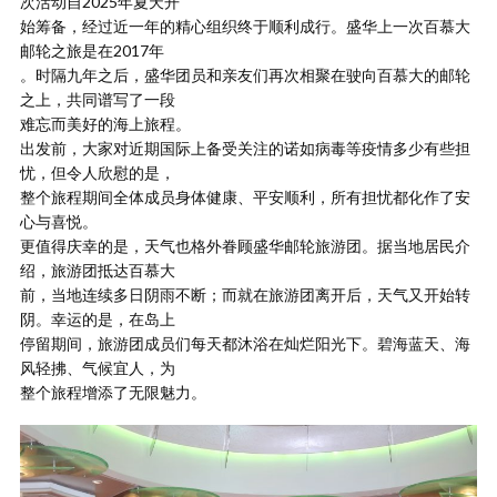
次活动自2025年夏天开
始筹备，经过近一年的精心组织终于顺利成行。盛华上一次百慕大
邮轮之旅是在2017年
。时隔九年之后，盛华团员和亲友们再次相聚在驶向百慕大的邮轮
之上，共同谱写了一段
难忘而美好的海上旅程。
出发前，大家对近期国际上备受关注的诺如病毒等疫情多少有些担
忧，但令人欣慰的是，
整个旅程期间全体成员身体健康、平安顺利，所有担忧都化作了安
心与喜悦。
更值得庆幸的是，天气也格外眷顾盛华邮轮旅游团。据当地居民介
绍，旅游团抵达百慕大
前，当地连续多日阴雨不断；而就在旅游团离开后，天气又开始转
阴。幸运的是，在岛上
停留期间，旅游团成员们每天都沐浴在灿烂阳光下。碧海蓝天、海
风轻拂、气候宜人，为
整个旅程增添了无限魅力。