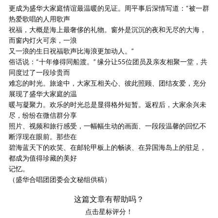
更成为盛华大家庭情谊最温暖的见证。周平事后深情写道：“被一群
热爱歌唱的人用歌声
祝福，大概是海上最奢侈的礼物。窗外是沉沉的夜和无尽的大海，
而窗内灯火可亲，一浪
又一浪的生日祝福歌声比海浪更加动人。”
俗话说：“十年修得同船渡。” 缘分让55位团员及亲友相聚一堂，共
同度过了一段珍贵而
难忘的时光。旅途中，大家互相关心、彼此照顾、团结友爱，充分
展现了盛华大家庭的温
暖与凝聚力。欢乐的时光总是显得格外短暂。返程后，大家余兴未
尽，纷纷在微信群分享
照片、视频和旅行感受，一幅幅生动的画面、一段段温馨的回忆不
断浮现在眼前。那些在
碧海蓝天下的欢笑、在邮轮甲板上的畅谈、在异国海岛上的驻足，
都成为值得珍藏的美好
记忆。
（盛华合唱团团委会文秘组供稿）
这篇文章有帮助吗？
点击星标评分！