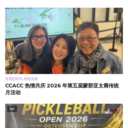
,
主页幻灯片
社区活动
CCACC 热情共庆 2026 年第五届蒙郡亚太裔传统
月活动
视频