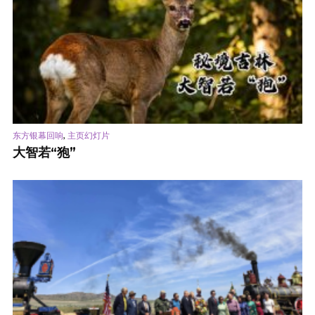
,
东方银幕回响
主页幻灯片
大智若“狍”