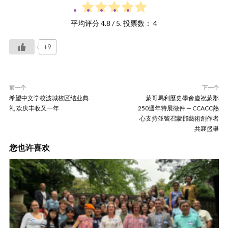
平均评分
4.8
/ 5. 投票数：
4
+9
前一个
下一个
希望中文学校波城校区结业典
蒙哥馬利歷史學會慶祝蒙郡
礼 欢庆丰收又一年
250週年特展徵件 — CCACC熱
心支持並號召蒙郡藝術創作者
共襄盛舉
您也许喜欢