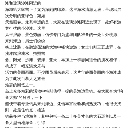
滩和玻璃沙滩附近的
海域给大家留下了尤为深刻的印象。这里海水清澈见底，呈现出层
次分明的蓝绿色，宛如
天然画卷。尤其幸运的是，大家在玻璃沙滩附近发现了一处鲜有游
客打扰的小沙滩。这里
风平浪静、景色秀丽，仿佛专门为盛华团队准备的一处世外桃源。
来到海边，男士们纷纷
换上泳装，在碧波荡漾的大海中畅快遨游；女士们则三五成群，在
浅滩踏浪戏水、拍照留
念。阳光、沙滩、碧海、蓝天，再加上一群志同道合的朋友相伴，
构成了一幅充满欢乐与
活力的美丽画面。不少团员后来表示，这片宁静而美丽的小海滩成
为了此次百慕大之旅最
难忘的回忆之一。
岛上众多精彩的活动中特别值得一提的是海边垂钓。被大家誉为“钓
鱼大师”的吕波，一下
船便带着专业钓具来到海边。凭借丰富经验和娴熟技巧，他很快找
到一处最佳钓点，接连
钓获多种当地海鱼，其中包括一条二十多英寸长的大石斑鱼以及一
条大型当地海鱼，引得