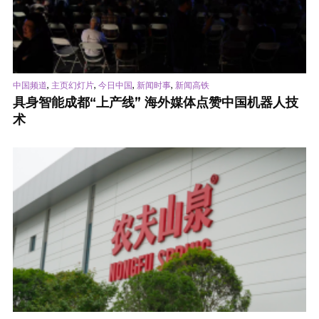
,
,
,
,
中国频道
主页幻灯片
今日中国
新闻时事
新闻高铁
具身智能成都“上产线” 海外媒体点赞中国机器人技
术