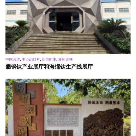
,
,
,
中国频道
主页幻灯片
新闻时事
新闻高铁
攀钢钛产业展厅和海绵钛生产线展厅