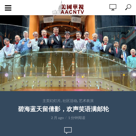
,
,
主页幻灯片
社区活动
艺术表演
碧海蓝天留倩影，欢声笑语满邮轮
2 月 ago
1 分钟阅读