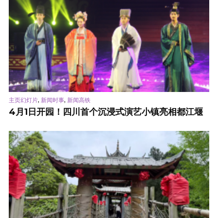
,
,
主页幻灯片
新闻时事
新闻高铁
4月1日开园！四川首个沉浸式演艺小镇亮相都江堰