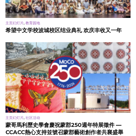
,
主页幻灯片
教育园地
希望中文学校波城校区结业典礼 欢庆丰收又一年
,
主页幻灯片
社区活动
蒙哥馬利歷史學會慶祝蒙郡250週年特展徵件 —
CCACC熱心支持並號召蒙郡藝術創作者共襄盛舉