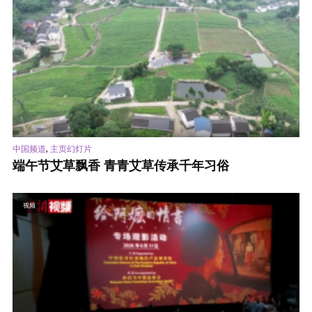
,
中国频道
主页幻灯片
端午节艾草飘香 青青艾草传承千年习俗
视频