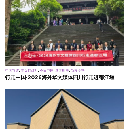
,
,
,
,
中国频道
主页幻灯片
今日中国
新闻时事
新闻高铁
行走中国·2026海外华文媒体四川行走进都江堰