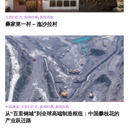
,
,
主页幻灯片
新闻时事
新闻高铁
彝家第一村 – 迤沙拉村
,
,
,
中国频道
主页幻灯片
新闻时事
新闻高铁
从“百里钢城”到全球高端制造枢纽：中国攀枝花的
产业跃迁路