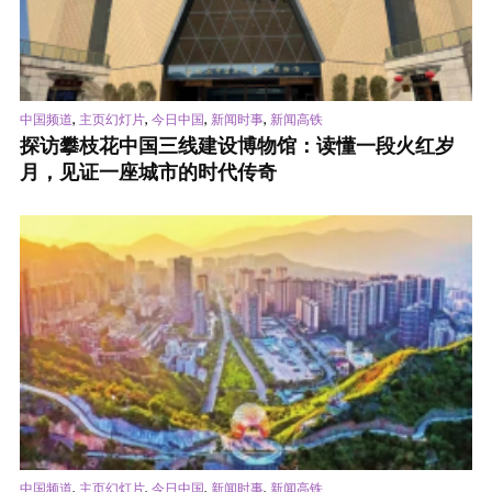
,
,
,
,
中国频道
主页幻灯片
今日中国
新闻时事
新闻高铁
探访攀枝花中国三线建设博物馆：读懂一段火红岁
月，见证一座城市的时代传奇
,
,
,
,
中国频道
主页幻灯片
今日中国
新闻时事
新闻高铁