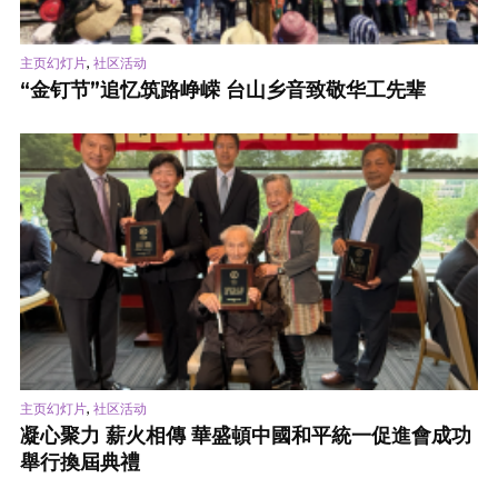
,
主页幻灯片
社区活动
“金钉节”追忆筑路峥嵘 台山乡音致敬华工先辈
,
主页幻灯片
社区活动
凝心聚力 薪火相傳 華盛頓中國和平統一促進會成功
舉行換屆典禮