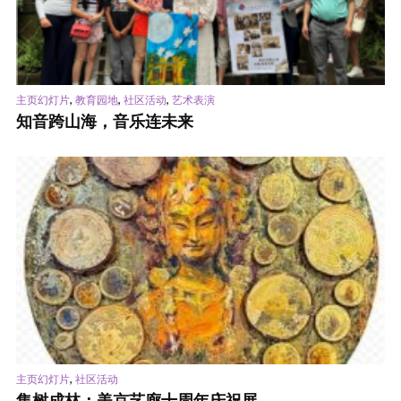
,
,
,
主页幻灯片
教育园地
社区活动
艺术表演
知音跨山海，音乐连未来
,
主页幻灯片
社区活动
集树成林：美京艺廊十周年庆祝展