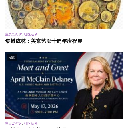
,
主页幻灯片
社区活动
集树成林：美京艺廊十周年庆祝展
视频
,
主页幻灯片
社区活动