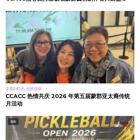
,
主页幻灯片
社区活动
CCACC 热情共庆 2026 年第五届蒙郡亚太裔传统
月活动
视频