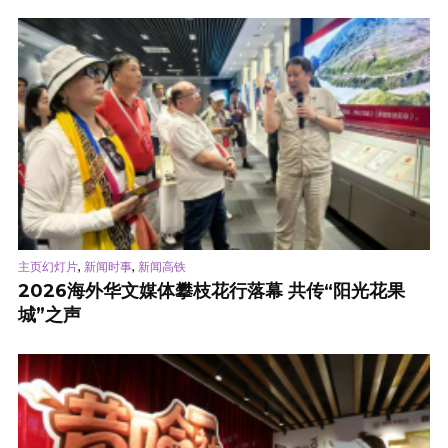
,
,
主页幻灯片
新闻时事
新闻高铁
2026海外华文媒体攀枝花行落幕 共传“阳光花果
城”之声