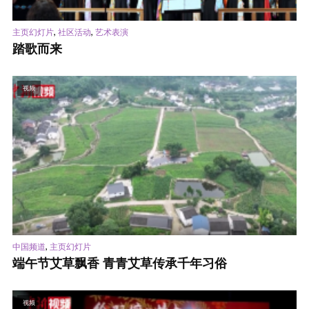
,
,
主页幻灯片
社区活动
艺术表演
踏歌而来
视频
,
中国频道
主页幻灯片
端午节艾草飘香 青青艾草传承千年习俗
视频