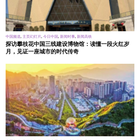
,
,
,
,
中国频道
主页幻灯片
今日中国
新闻时事
新闻高铁
探访攀枝花中国三线建设博物馆：读懂一段火红岁
月，见证一座城市的时代传奇