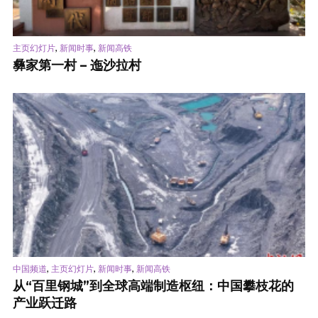
,
,
主页幻灯片
新闻时事
新闻高铁
彝家第一村 – 迤沙拉村
,
,
,
中国频道
主页幻灯片
新闻时事
新闻高铁
从“百里钢城”到全球高端制造枢纽：中国攀枝花的
产业跃迁路