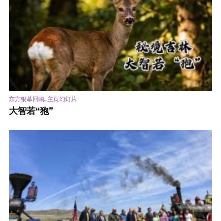
,
东方银幕回响
主页幻灯片
大智若“狍”