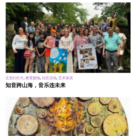
,
,
,
主页幻灯片
教育园地
社区活动
艺术表演
知音跨山海，音乐连未来