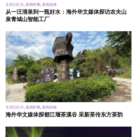
,
,
主页幻灯片
新闻时事
新闻高铁
从一汪清泉到一瓶好水：海外华文媒体探访农夫山
泉青城山智能工厂
,
,
主页幻灯片
新闻时事
新闻高铁
海外华文媒体探都江堰茶溪谷 采新茶传东方茶韵