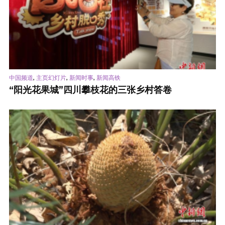
,
,
,
中国频道
主页幻灯片
新闻时事
新闻高铁
“阳光花果城”四川攀枝花的三张乡村答卷