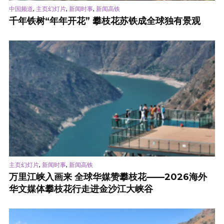
,
,
,
中国频道
主页幻灯片
新闻时事
新闻高铁
千年铁树“年年开花” 攀枝花苏铁成全球独有景观
,
,
主页幻灯片
新闻时事
新闻高铁
万里江峡入画来 全球华媒赞攀枝花——2026海外
华文媒体攀枝花行走进金沙江大峡谷