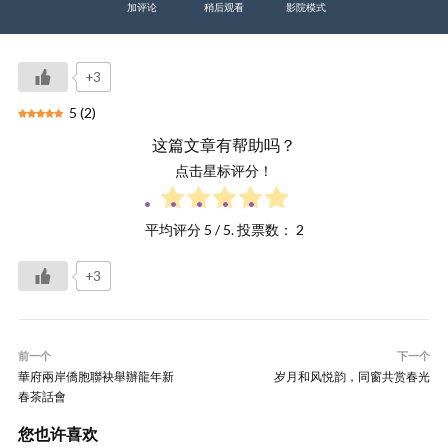
加评论
稍后观看
影院模式
+3
5
(
2
)
这篇文章有帮助吗？
点击星标评分！
平均评分
5
/ 5. 投票数：
2
+3
前一个
下一个
華府兩岸僑胞聯袂舉辦龍年新
岁月和风悦韵，同窗共赏春光
春茶話會
您也许喜欢