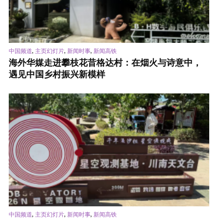
,
,
,
中国频道
主页幻灯片
新闻时事
新闻高铁
海外华媒走进攀枝花昔格达村：在烟火与诗意中，
遇见中国乡村振兴新模样
,
,
,
中国频道
主页幻灯片
新闻时事
新闻高铁