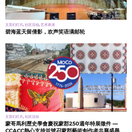
,
,
主页幻灯片
社区活动
艺术表演
碧海蓝天留倩影，欢声笑语满邮轮
,
主页幻灯片
社区活动
蒙哥馬利歷史學會慶祝蒙郡250週年特展徵件 —
CCACC熱心支持並號召蒙郡藝術創作者共襄盛舉