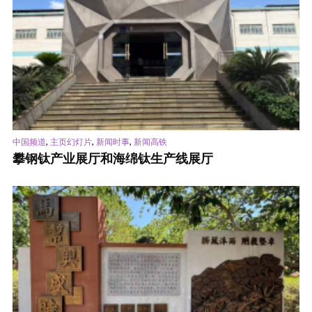
,
,
,
中国频道
主页幻灯片
新闻时事
新闻高铁
攀钢钛产业展厅和海绵钛生产线展厅