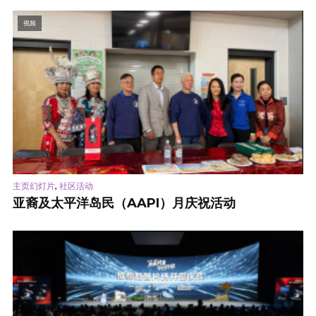
视频
,
主页幻灯片
社区活动
亚裔及太平洋岛民（AAPI）月庆祝活动