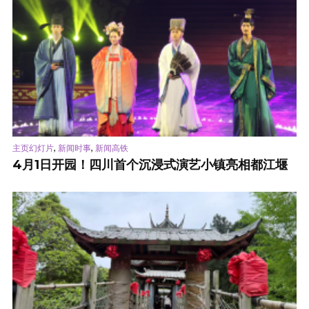
,
,
主页幻灯片
新闻时事
新闻高铁
4月1日开园！四川首个沉浸式演艺小镇亮相都江堰