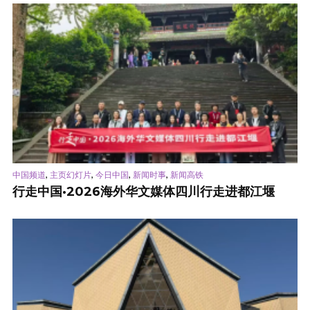
,
,
,
,
中国频道
主页幻灯片
今日中国
新闻时事
新闻高铁
行走中国·2026海外华文媒体四川行走进都江堰