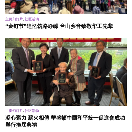
,
主页幻灯片
社区活动
“金钉节”追忆筑路峥嵘 台山乡音致敬华工先辈
,
主页幻灯片
社区活动
凝心聚力 薪火相傳 華盛頓中國和平統一促進會成功
舉行換屆典禮