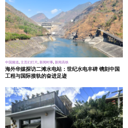
,
,
,
中国频道
主页幻灯片
新闻时事
新闻高铁
海外华媒探访二滩水电站：世纪水电丰碑 镌刻中国
工程与国际接轨的奋进足迹