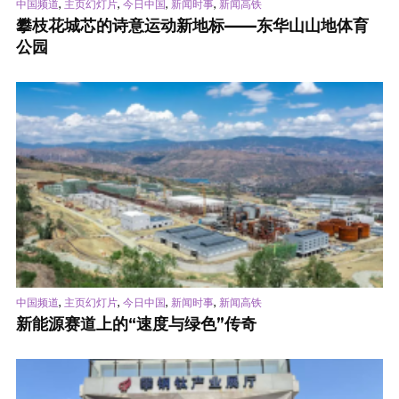
,
,
,
,
中国频道
主页幻灯片
今日中国
新闻时事
新闻高铁
攀枝花城芯的诗意运动新地标——东华山山地体育
公园
,
,
,
,
中国频道
主页幻灯片
今日中国
新闻时事
新闻高铁
新能源赛道上的“速度与绿色”传奇