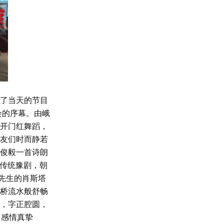
了当天的节目
会的序幕。由峨
开门红舞蹈，
友们时而静若
俊毅一首诗朗
南传统豫剧，朝
先生的肖斯塔
桥流水般舒畅
，字正腔圆，
 感情真挚