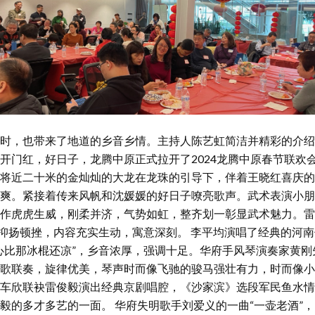
时，也带来了地道的乡音乡情。主持人陈艺虹简洁并精彩的介绍
开门红，好日子，龙腾中原正式拉开了2024龙腾中原春节联欢
将近二十米的金灿灿的大龙在龙珠的引导下，伴着王晓红喜庆的
爽。紧接着传来风帆和沈媛媛的好日子嘹亮歌声。武术表演小朋
作虎虎生威，刚柔并济，气势如虹，整齐划一彰显武术魅力。雷
，抑扬顿挫，内容充实生动，寓意深刻。 李平均演唱了经典的河
心比那冰棍还凉”，乡音浓厚，强调十足。华府手风琴演奏家黄刚
歌联奏，旋律优美，琴声时而像飞驰的骏马强壮有力，时而像小
车欣联袂雷俊毅演出经典京剧唱腔，《沙家滨》选段军民鱼水情
毅的多才多艺的一面。 华府失明歌手刘爱义的一曲“一壶老酒”，