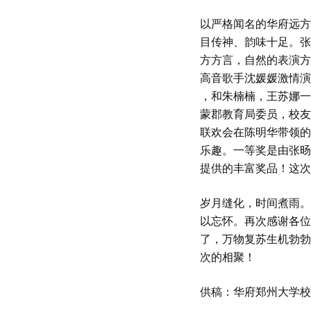
以严格闻名的华府远方
目传神、韵味十足。张
方方言，自然的表演方
高音歌手沈媛媛激情演
，和朱楠楠，王苏娜一
蒙郡教育局委员，校友媳
联欢会在陈明华带领的
乐趣。一等奖是由张旸
提供的丰富奖品！这次
岁月缝化，时间煮雨。
以忘怀。再次感谢各位
了，万物复苏生机勃勃
次的相聚！
供稿：华府郑州大学校