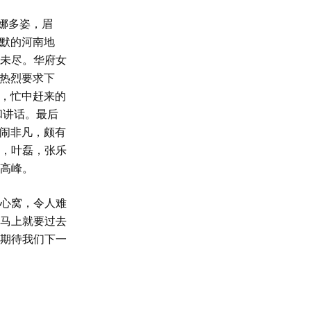
娜多姿，眉
幽默的河南地
未尽。华府女
的热烈要求下
间，忙中赶来的
和讲话。最后
热闹非凡，颇有
，叶磊，张乐
高峰。
心窝，令人难
马上就要过去
期待我们下一