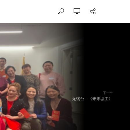
下一个
无锡台 – 《未来塘主》