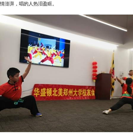
情澎湃，唱的人热泪盈眶。