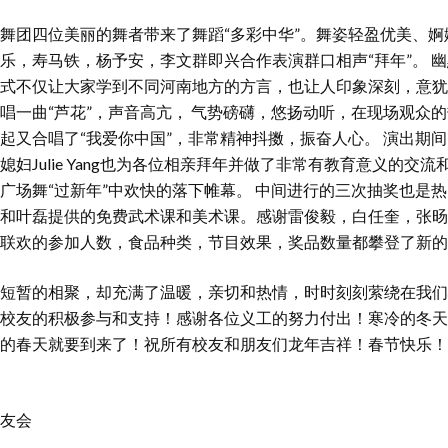
舞团四位美丽的舞者带来了舞蹈“多彩中华”。舞姿轻盈优美、婀
乐，寿马铁，杨予安，李文群即兴合作表演群口相声“拜年”。 
式不仅让大家学到不同河南地方的方言，也让人印象深刻，意犹
唱一曲“芦花”，声音高亢， 气势磅礴，悠扬动听，在现场观众
起又合唱了“我爱你中国”，非常精神抖擞，振奋人心。 演出期
妇Julie Yang也为各位相亲拜年并做了非常有教育意义的交流
广场舞“过新年”中欢快的落下帷幕。 中间进行的三次抽奖也是
和叶磊提供的免费武术课和美术课。感谢雷俊毅，白任奎，张旸
联欢的参加人数，食品种类，节目效果，奖品数量都攀登了新的
短暂的相聚，却充满了温暖，亲切和热情，时时刻刻萦绕在我们
校友的积极参与和支持！感谢各位义工的努力付出！寒冷的冬天
的春天就要到来了！祝所有校友和朋友们龙年吉祥！春节快乐！
友会