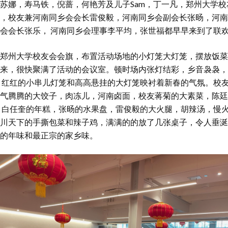
苏娜，寿马铁，倪蔷，何艳芳及儿子Sam，丁一凡，郑州大学校
，校友兼河南同乡会会长雷俊毅，河南同乡会副会长张旸，河南
会会长张乐， 河南同乡会理事李平均，张世福都早早来到了联
郑州大学校友会会旗，布置活动场地的小灯笼大灯笼，摆放饭菜
来，很快聚满了活动的会议室。顿时场内张灯结彩，乡音袅袅，
，红红的小串儿灯笼和高高悬挂的大灯笼映衬着新春的气氛。校
气腾腾的大饺子，肉冻儿，河南卤面，校友蒋菊的大素菜，陈廷
 白任奎的年糕，张旸的水果盘，雷俊毅的大火腿，胡辣汤，慢
川天下的手撕包菜和辣子鸡，满满的的放了几张桌子，令人垂涎
的年味和最正宗的家乡味。