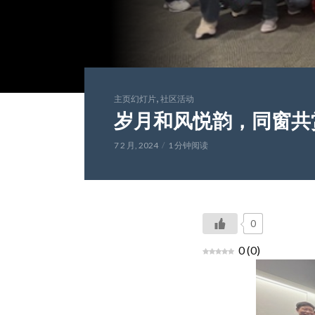
,
主页幻灯片
社区活动
岁月和风悦韵，同窗共
7 2 月, 2024
1 分钟阅读
0
0
(
0
)