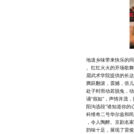
地道乡味带来快乐的同
。红红火火的开场歌舞
眉武术学院提供的长达
腾跃翻滚，震撼，倍儿
处子时而动若脱兔，动
诵“假如”，声情并茂
阳沟选段“谁知道你的
科维奇二号华尔兹和民
，令人陶醉。京剧名家
韵味十足，展现了雷俊