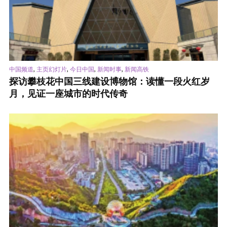
,
,
,
,
中国频道
主页幻灯片
今日中国
新闻时事
新闻高铁
探访攀枝花中国三线建设博物馆：读懂一段火红岁
月，见证一座城市的时代传奇