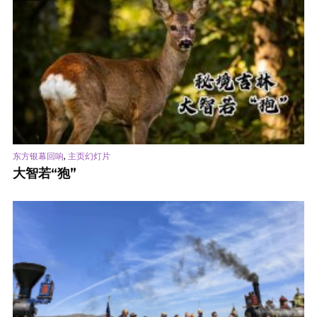
,
东方银幕回响
主页幻灯片
大智若“狍”