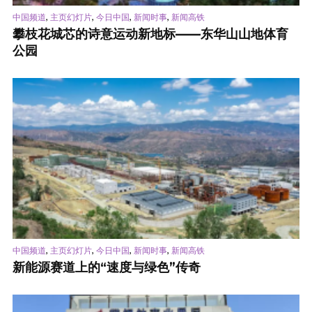
,
,
,
,
中国频道
主页幻灯片
今日中国
新闻时事
新闻高铁
攀枝花城芯的诗意运动新地标——东华山山地体育
公园
,
,
,
,
中国频道
主页幻灯片
今日中国
新闻时事
新闻高铁
新能源赛道上的“速度与绿色”传奇