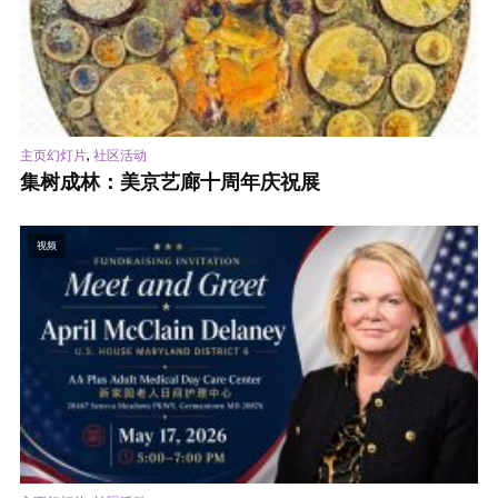
,
主页幻灯片
社区活动
集树成林：美京艺廊十周年庆祝展
视频