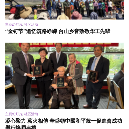
,
主页幻灯片
社区活动
“金钉节”追忆筑路峥嵘 台山乡音致敬华工先辈
,
主页幻灯片
社区活动
凝心聚力 薪火相傳 華盛頓中國和平統一促進會成功
舉行換屆典禮