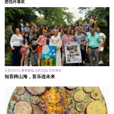
您也许喜欢
,
,
,
主页幻灯片
教育园地
社区活动
艺术表演
知音跨山海，音乐连未来