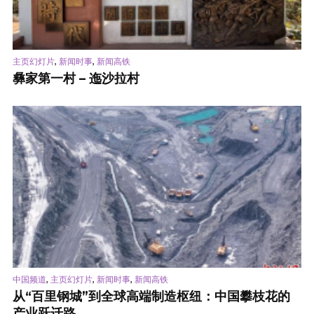
,
,
主页幻灯片
新闻时事
新闻高铁
彝家第一村 – 迤沙拉村
,
,
,
中国频道
主页幻灯片
新闻时事
新闻高铁
从“百里钢城”到全球高端制造枢纽：中国攀枝花的
产业跃迁路