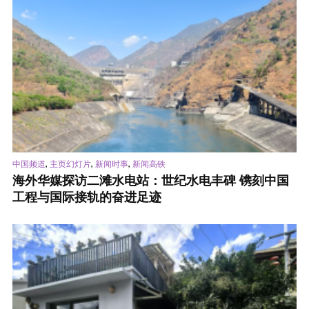
,
,
,
中国频道
主页幻灯片
新闻时事
新闻高铁
海外华媒探访二滩水电站：世纪水电丰碑 镌刻中国
工程与国际接轨的奋进足迹