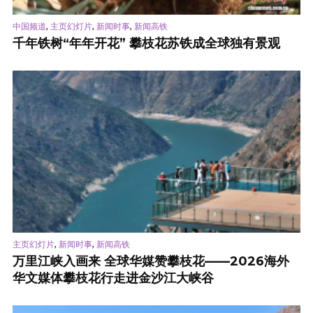
,
,
,
中国频道
主页幻灯片
新闻时事
新闻高铁
千年铁树“年年开花” 攀枝花苏铁成全球独有景观
,
,
主页幻灯片
新闻时事
新闻高铁
万里江峡入画来 全球华媒赞攀枝花——2026海外
华文媒体攀枝花行走进金沙江大峡谷