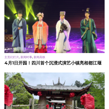
,
,
主页幻灯片
新闻时事
新闻高铁
4月1日开园！四川首个沉浸式演艺小镇亮相都江堰