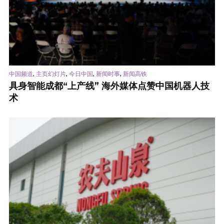
,
,
,
,
中国频道
主页幻灯片
今日中国
新闻时事
新闻高铁
具身智能成都“上产线” 海外媒体点赞中国机器人技
术