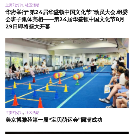
,
主页幻灯片
社区活动
华府举行“第24届华盛顿中国文化节”动员大会,组委
会班子集体亮相——第24届华盛顿中国文化节8月
29日即将盛大开幕
,
主页幻灯片
社区活动
美京博雅苑第一届“宝贝萌运会”圆满成功