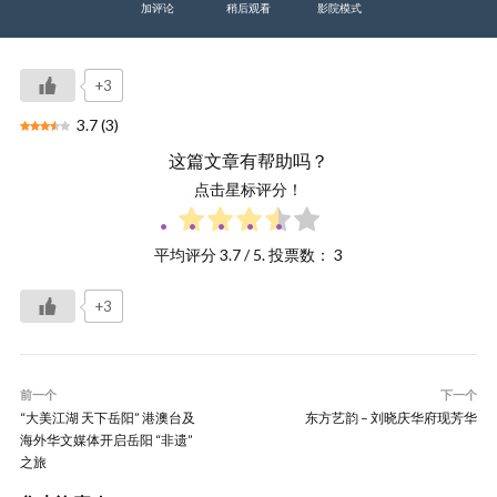
加评论
稍后观看
影院模式
+3
3.7
(
3
)
这篇文章有帮助吗？
点击星标评分！
平均评分
3.7
/ 5. 投票数：
3
+3
前一个
下一个
“大美江湖 天下岳阳” 港澳台及
东方艺韵 – 刘晓庆华府现芳华
海外华文媒体开启岳阳 “非遗”
之旅