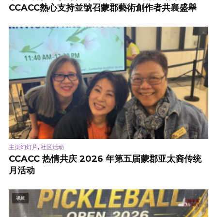
CCACC熱心支持並號召蒙郡藝術創作者共襄盛舉
,
主页幻灯片
社区活动
CCACC 热情共庆 2026 年第五届蒙郡亚太裔传统
月活动
视频