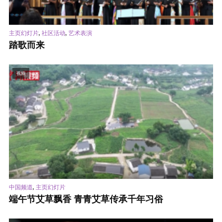
,
,
主页幻灯片
社区活动
艺术表演
踏歌而来
视频
,
中国频道
主页幻灯片
端午节艾草飘香 青青艾草传承千年习俗