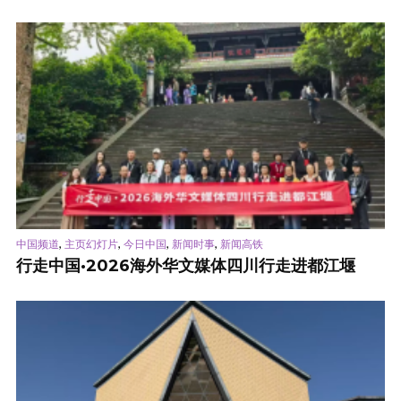
,
,
,
,
中国频道
主页幻灯片
今日中国
新闻时事
新闻高铁
行走中国·2026海外华文媒体四川行走进都江堰