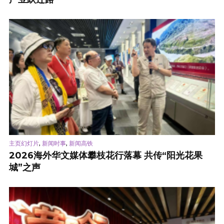
,
,
主页幻灯片
新闻时事
新闻高铁
2026海外华文媒体攀枝花行落幕 共传“阳光花果
城”之声