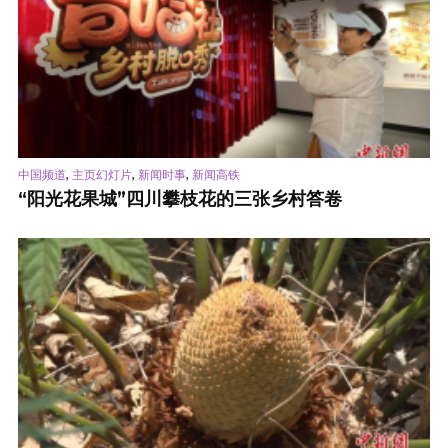
,
,
,
中国频道
主页幻灯片
新闻时事
新闻高铁
“阳光花果城”四川攀枝花的三张乡村答卷