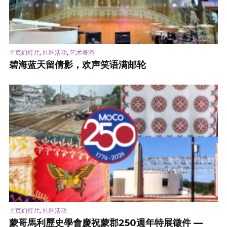
,
,
主页幻灯片
社区活动
艺术表演
碧海蓝天留倩影，欢声笑语满邮轮
,
主页幻灯片
社区活动
蒙哥馬利歷史學會慶祝蒙郡250週年特展徵件 —