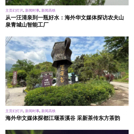
,
,
主页幻灯片
新闻时事
新闻高铁
从一汪清泉到一瓶好水：海外华文媒体探访农夫山
泉青城山智能工厂
,
,
主页幻灯片
新闻时事
新闻高铁
海外华文媒体探都江堰茶溪谷 采新茶传东方茶韵