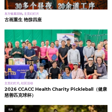
,
东方银幕回响
主页幻灯片
古画重生 艳惊四座
,
主页幻灯片
社区活动
2026 CCACC Health Charity Pickleball（健康
慈善匹克球杯）
视频