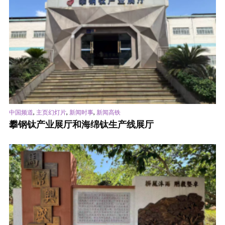
,
,
,
中国频道
主页幻灯片
新闻时事
新闻高铁
攀钢钛产业展厅和海绵钛生产线展厅