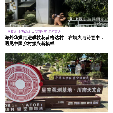
,
,
,
中国频道
主页幻灯片
新闻时事
新闻高铁
海外华媒走进攀枝花昔格达村：在烟火与诗意中，
遇见中国乡村振兴新模样