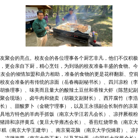
友聚会的亮点。校友会的各位理事各个厨艺非凡，他们不仅积极
，更会亲自下厨，精心烹饪，为到场的校友准备丰盛的食物。今
校友会的倾情加盟和鼎力相助，准备的食物的更是花样翻新、空
校友会准备的有传统的凉面（岳春梅副秘书长）、四川凉粉（李
胡焕理事）、味美而且量大的酸辣土豆丝和香辣大虾（陈慧妃副
聚会现场）、卤牛肉和烧卖（胡颖文副财长）、西芹腐竹（李浩
长）、甜酸萝卜（金晓宁理事），以及王永强副会长制作的凉菜
具地方特色的羊肉手抓饭（南京大学汪若凡会长）、凉拌厥根粉
猪蹄和凉拌黄瓜（复旦大学雍杰会长）、香煎红烧带鱼（南京大
）、松子年糕（南京大学王建华）、南京菊花脑 （南京大学倪煵君）、凉
、凉拌海带（南京大学王杰）以及茶叶蛋 （中国科大张薇会长