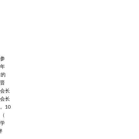
参
年
前的
晋
会长
会长
。10
（
学
拌
）、