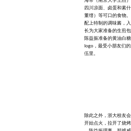
四川凉面、卤蛋和素什锦
董缙）等可口的食物。
配上特制的调味酱，入
长为大家准备的生煎包
陈益振准备的黄油白糖
logo，最受小朋友
伍里。
除此之外，浙大校友会
开始点火，拉开了烧烤
、陈益振理事、郑维威