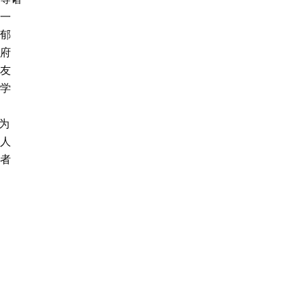
一
郁
府
友
学
为
人
者