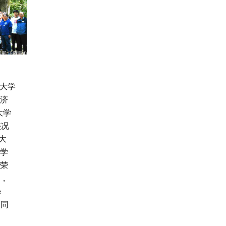
江大学
济
大学
盛况
大
学
荣
，
e
的同