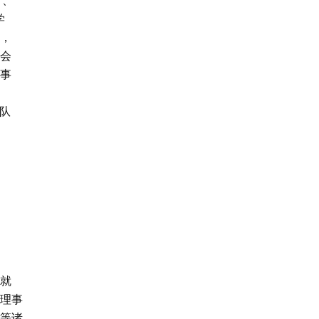
学
，
会
事
队
就
理事
等诸