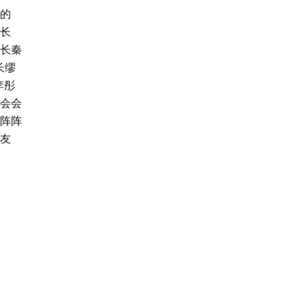
的
长
长秦
长缪
李彤
会会
阵阵
友