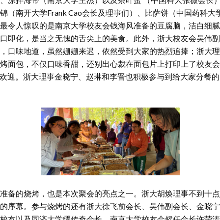
（南开大学Frank Cao会长及理事们）、比萨饼（中国药科大
最令人惊叹的是南京大学校友会钱海风准备的豆腐脑，洁白细腻
口即化，是当之无愧的舌尖上的美食。此外，浙大校友会吴伟副
，口味地道，虽然姗姗来迟，依然受到大家的热烈追捧；浙大理
烤面包，不仅口味香甜，还别出心裁在面包片上打印上了校友会
们的欢迎。浙大理事金晓宁、赵琳和李晋也积极参与到给大家分餐的
准备的烧烤，也是本次聚会的亮点之一。浙大胡焕理事不到十点
的序幕。参与烧烤的还有浙大徐飞前会长、吴伟副会长、金晓宁
校友以及同济大学缪传奇会长、南京大学校友会候任会长许荣涛