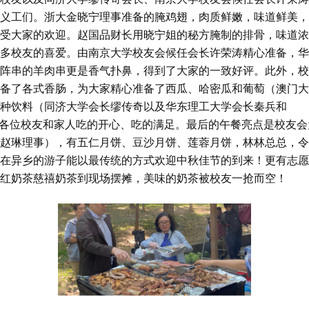
义工们。浙大金晓宁理事准备的腌鸡翅，肉质鲜嫩，味道鲜美，
受大家的欢迎。赵国品财长用晓宁姐的秘方腌制的排骨，味道浓
多校友的喜爱。由南京大学校友会候任会长许荣涛精心准备，华
阵串的羊肉串更是香气扑鼻，得到了大家的一致好评。此外，校
备了各式香肠，为大家精心准备了西瓜、哈密瓜和葡萄（澳门大
种饮料（同济大学会长缪传奇以及华东理工大学会长秦兵和
能使得各位校友和家人吃的开心、吃的满足。最后的午餐亮点是校友会
赵琳理事），有五仁月饼、豆沙月饼、莲蓉月饼，林林总总，令
在异乡的游子能以最传统的方式欢迎中秋佳节的到来！更有志愿
红奶茶慈禧奶茶到现场摆摊，美味的奶茶被校友一抢而空！