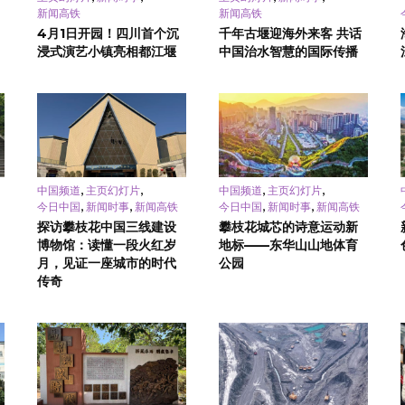
新闻高铁
新闻高铁
4月1日开园！四川首个沉
千年古堰迎海外来客 共话
浸式演艺小镇亮相都江堰
中国治水智慧的国际传播
,
,
,
,
中国频道
主页幻灯片
中国频道
主页幻灯片
,
,
,
,
今日中国
新闻时事
新闻高铁
今日中国
新闻时事
新闻高铁
探访攀枝花中国三线建设
攀枝花城芯的诗意运动新
博物馆：读懂一段火红岁
地标——东华山山地体育
月，见证一座城市的时代
公园
传奇