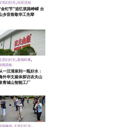
,
主页幻灯片
社区活动
“金钉节”追忆筑路峥嵘 台
山乡音致敬华工先辈
,
,
主页幻灯片
新闻时事
新闻高铁
从一汪清泉到一瓶好水：
海外华文媒体探访农夫山
泉青城山智能工厂
,
,
中国频道
主页幻灯片