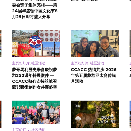
委会班子集体亮相——第
24届华盛顿中国文化节8
月29日即将盛大开幕
,
,
主页幻灯片
社区活动
主页幻灯片
社区活动
蒙哥馬利歷史學會慶祝蒙
CCACC 热情共庆 2026
郡250週年特展徵件 —
年第五届蒙郡亚太裔传统
CCACC熱心支持並號召
月活动
蒙郡藝術創作者共襄盛舉
视频
,
主页幻灯片
社区活动