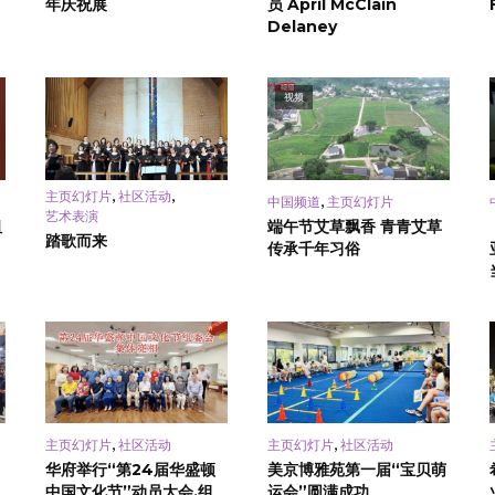
年庆祝展
员 April McClain
Delaney
视频
,
,
主页幻灯片
社区活动
,
中国频道
主页幻灯片
艺术表演
祖
端午节艾草飘香 青青艾草
踏歌而来
传承千年习俗
,
,
主页幻灯片
社区活动
主页幻灯片
社区活动
华府举行“第24届华盛顿
美京博雅苑第一届“宝贝萌
中国文化节”动员大会,组
运会”圆满成功