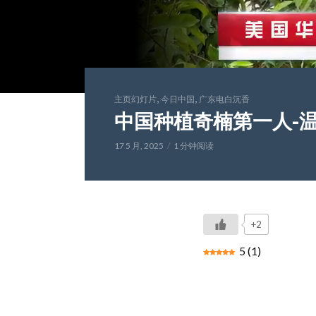
,
,
主页幻灯片
今日中国
广东电白沉香
中国种植奇楠第一人-
17 5 月, 2025
1 分钟阅读
+2
5
(
1
)