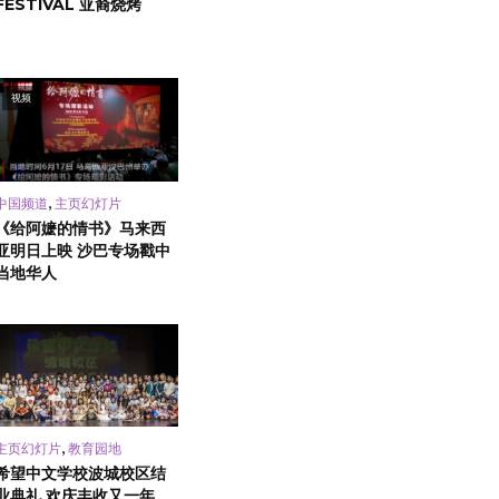
FESTIVAL 亚裔烧烤
视频
,
中国频道
主页幻灯片
《给阿嬷的情书》马来西
亚明日上映 沙巴专场戳中
当地华人
,
主页幻灯片
教育园地
希望中文学校波城校区结
业典礼 欢庆丰收又一年