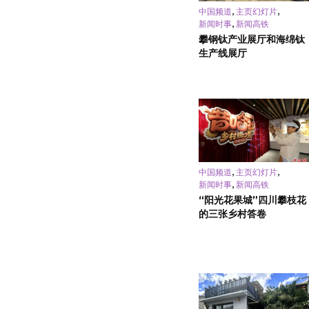
,
,
中国频道
主页幻灯片
,
新闻时事
新闻高铁
攀钢钛产业展厅和海绵钛
生产线展厅
,
,
中国频道
主页幻灯片
,
新闻时事
新闻高铁
“阳光花果城”四川攀枝花
的三张乡村答卷