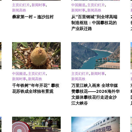
,
,
,
,
主页幻灯片
新闻时事
中国频道
主页幻灯片
,
新闻高铁
新闻时事
新闻高铁
彝家第一村 – 迤沙拉村
从“百里钢城”到全球高端
制造枢纽：中国攀枝花的
产业跃迁路
,
,
,
,
中国频道
主页幻灯片
主页幻灯片
新闻时事
,
新闻时事
新闻高铁
新闻高铁
千年铁树“年年开花” 攀枝
万里江峡入画来 全球华媒
花苏铁成全球独有景观
赞攀枝花——2026海外华
文媒体攀枝花行走进金沙
江大峡谷