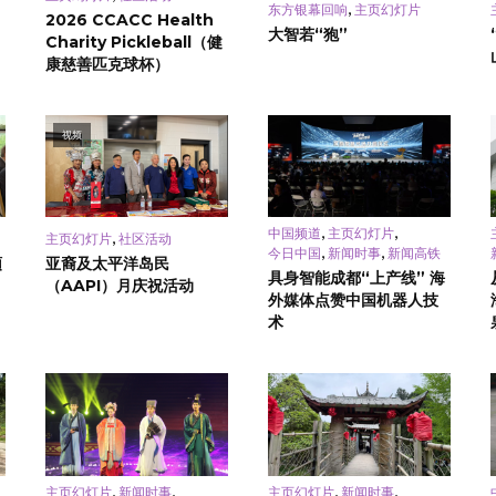
,
东方银幕回响
主页幻灯片
2026 CCACC Health
大智若“狍”
Charity Pickleball（健
康慈善匹克球杯）
视频
,
,
中国频道
主页幻灯片
,
主页幻灯片
社区活动
,
,
今日中国
新闻时事
新闻高铁
頓
亚裔及太平洋岛民
具身智能成都“上产线” 海
（AAPI）月庆祝活动
外媒体点赞中国机器人技
术
,
,
,
,
主页幻灯片
新闻时事
主页幻灯片
新闻时事