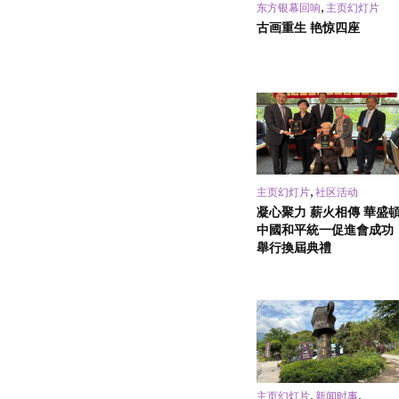
,
东方银幕回响
主页幻灯片
古画重生 艳惊四座
,
主页幻灯片
社区活动
凝心聚力 薪火相傳 華盛
中國和平統一促進會成功
舉行換屆典禮
,
,
主页幻灯片
新闻时事