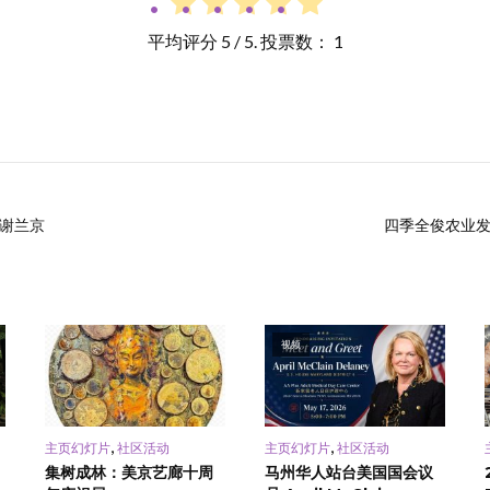
平均评分
5
/ 5. 投票数：
1
-谢兰京
四季全俊农业发
视频
,
,
主页幻灯片
社区活动
主页幻灯片
社区活动
集树成林：美京艺廊十周
马州华人站台美国国会议