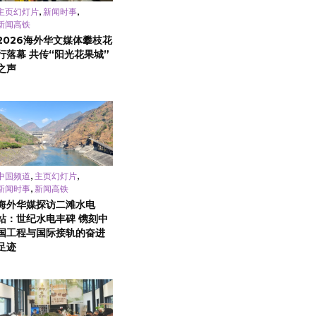
,
,
主页幻灯片
新闻时事
新闻高铁
2026海外华文媒体攀枝花
行落幕 共传“阳光花果城”
之声
,
,
中国频道
主页幻灯片
,
新闻时事
新闻高铁
海外华媒探访二滩水电
站：世纪水电丰碑 镌刻中
国工程与国际接轨的奋进
足迹