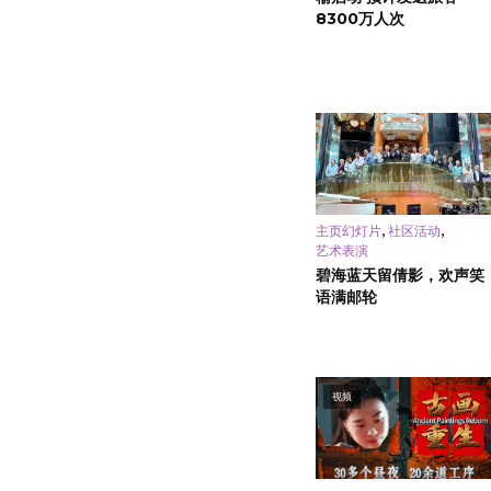
8300万人次
,
,
主页幻灯片
社区活动
艺术表演
碧海蓝天留倩影，欢声笑
语满邮轮
视频