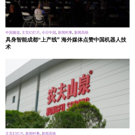
,
,
,
,
中国频道
主页幻灯片
今日中国
新闻时事
新闻高铁
具身智能成都“上产线” 海外媒体点赞中国机器人技
术
,
,
主页幻灯片
新闻时事
新闻高铁