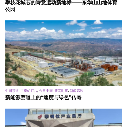
攀枝花城芯的诗意运动新地标——东华山山地体育
公园
,
,
,
,
中国频道
主页幻灯片
今日中国
新闻时事
新闻高铁
新能源赛道上的“速度与绿色”传奇