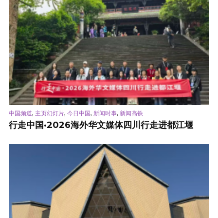
,
,
,
,
中国频道
主页幻灯片
今日中国
新闻时事
新闻高铁
行走中国·2026海外华文媒体四川行走进都江堰