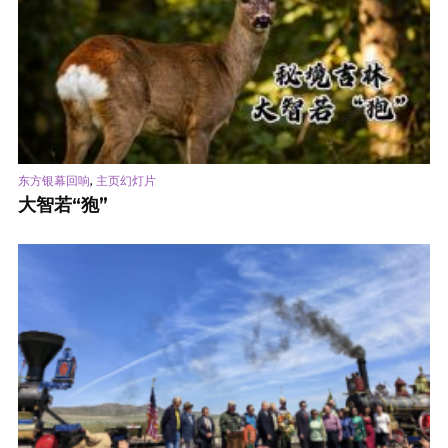
,
东方银幕回响
主页幻灯片
大智若“狍”