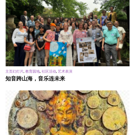
,
,
,
主页幻灯片
教育园地
社区活动
艺术表演
知音跨山海，音乐连未来