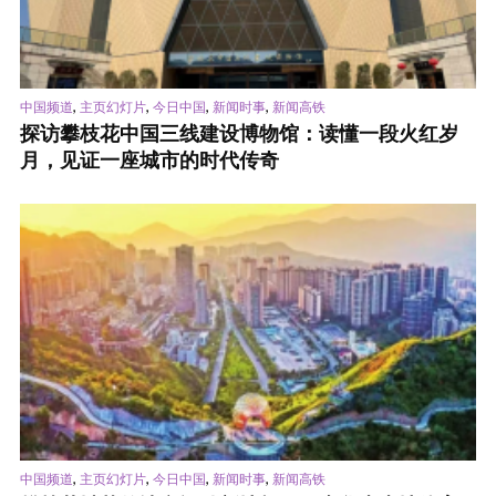
,
,
,
,
中国频道
主页幻灯片
今日中国
新闻时事
新闻高铁
探访攀枝花中国三线建设博物馆：读懂一段火红岁
月，见证一座城市的时代传奇
,
,
,
,
中国频道
主页幻灯片
今日中国
新闻时事
新闻高铁