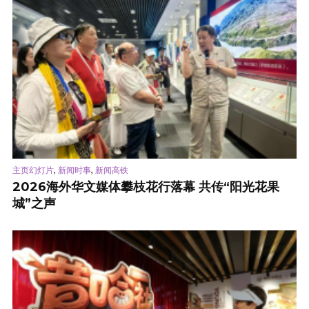
,
,
主页幻灯片
新闻时事
新闻高铁
2026海外华文媒体攀枝花行落幕 共传“阳光花果
城”之声