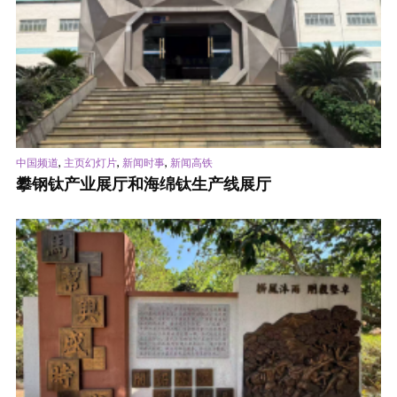
,
,
,
中国频道
主页幻灯片
新闻时事
新闻高铁
攀钢钛产业展厅和海绵钛生产线展厅