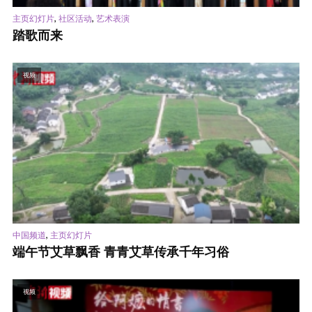
,
,
主页幻灯片
社区活动
艺术表演
踏歌而来
视频
,
中国频道
主页幻灯片
端午节艾草飘香 青青艾草传承千年习俗
视频