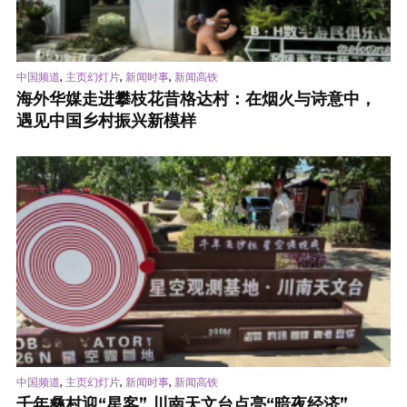
,
,
,
中国频道
主页幻灯片
新闻时事
新闻高铁
海外华媒走进攀枝花昔格达村：在烟火与诗意中，
遇见中国乡村振兴新模样
,
,
,
中国频道
主页幻灯片
新闻时事
新闻高铁
千年彝村迎“星客” 川南天文台点亮“暗夜经济”