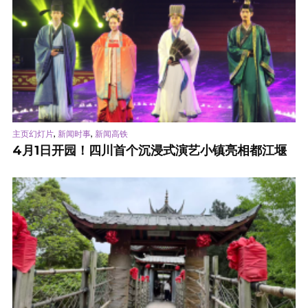
,
,
主页幻灯片
新闻时事
新闻高铁
4月1日开园！四川首个沉浸式演艺小镇亮相都江堰