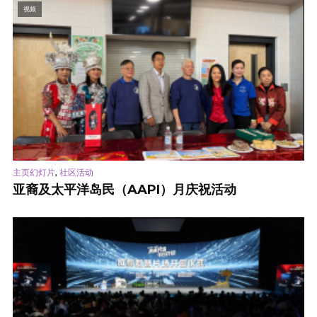
视频
,
主页幻灯片
社区活动
亚裔及太平洋岛民（AAPI）月庆祝活动