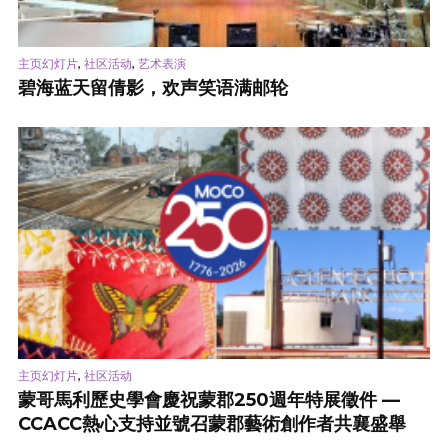
,
,
主页幻灯片
社区活动
艺术表演
碧海蓝天留倩影，欢声笑语满邮轮
,
主页幻灯片
社区活动
蒙哥馬利歷史學會慶祝蒙郡250週年特展徵件 —
CCACC熱心支持並號召蒙郡藝術創作者共襄盛舉