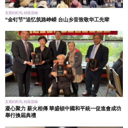
,
主页幻灯片
社区活动
“金钉节”追忆筑路峥嵘 台山乡音致敬华工先辈
,
主页幻灯片
社区活动
凝心聚力 薪火相傳 華盛頓中國和平統一促進會成功
舉行換屆典禮