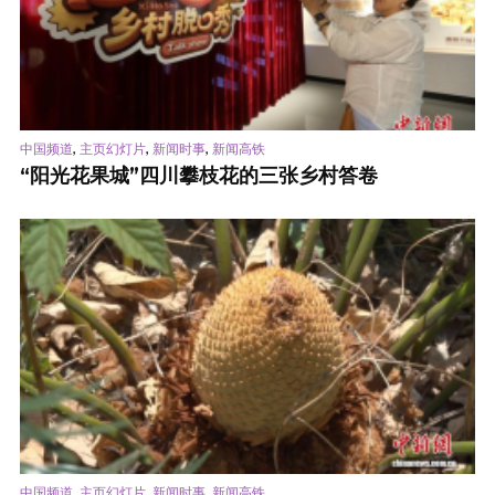
,
,
,
中国频道
主页幻灯片
新闻时事
新闻高铁
“阳光花果城”四川攀枝花的三张乡村答卷
,
,
,
中国频道
主页幻灯片
新闻时事
新闻高铁