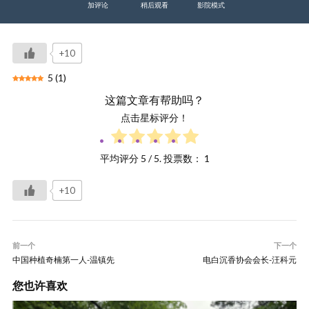
加评论
稍后观看
影院模式
+10
5
(
1
)
这篇文章有帮助吗？
点击星标评分！
平均评分
5
/ 5. 投票数：
1
+10
前一个
下一个
中国种植奇楠第一人-温镇先
电白沉香协会会长-汪科元
您也许喜欢