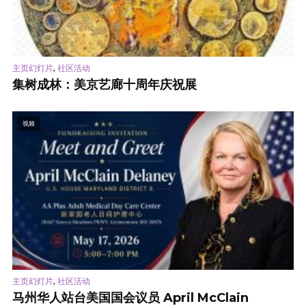
,
主页幻灯片
社区活动
集树成林：美京艺廊十周年庆祝展
视频
,
主页幻灯片
社区活动
马州华人站台美国国会议员 April McClain