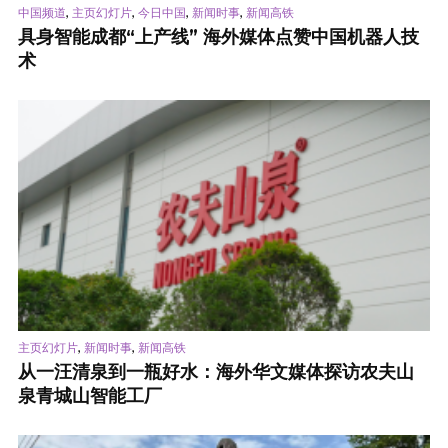
,
,
,
,
中国频道
主页幻灯片
今日中国
新闻时事
新闻高铁
具身智能成都“上产线” 海外媒体点赞中国机器人技
术
,
,
主页幻灯片
新闻时事
新闻高铁
从一汪清泉到一瓶好水：海外华文媒体探访农夫山
泉青城山智能工厂