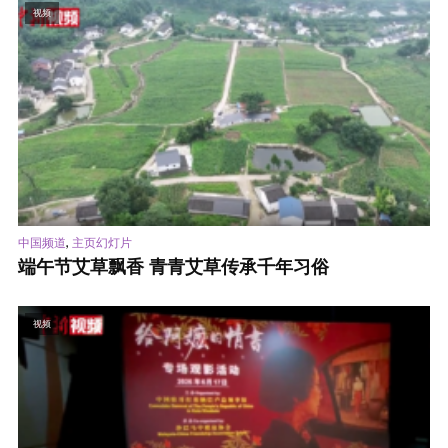
视频
,
中国频道
主页幻灯片
端午节艾草飘香 青青艾草传承千年习俗
视频