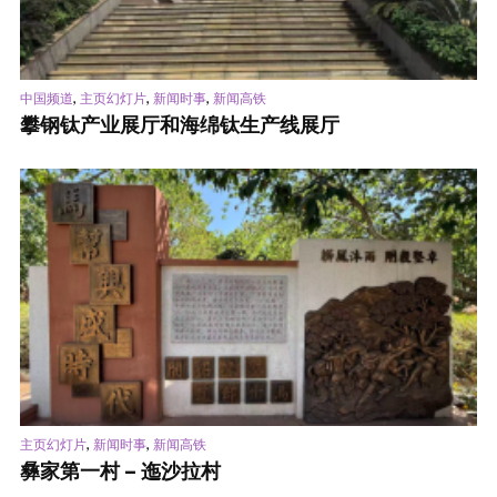
,
,
,
中国频道
主页幻灯片
新闻时事
新闻高铁
攀钢钛产业展厅和海绵钛生产线展厅
,
,
主页幻灯片
新闻时事
新闻高铁
彝家第一村 – 迤沙拉村