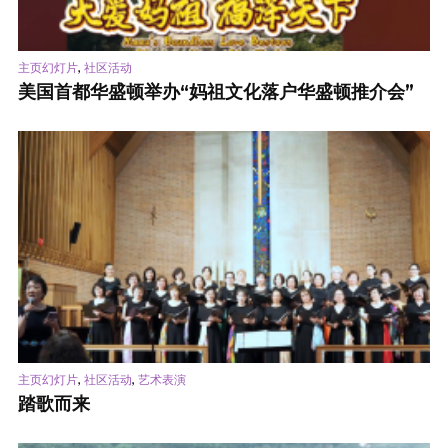
,
主页幻灯片
社区活动
美国首都华盛顿举办“妈祖文化落户华盛顿推介会”
,
,
主页幻灯片
社区活动
艺术表演
踏歌而来