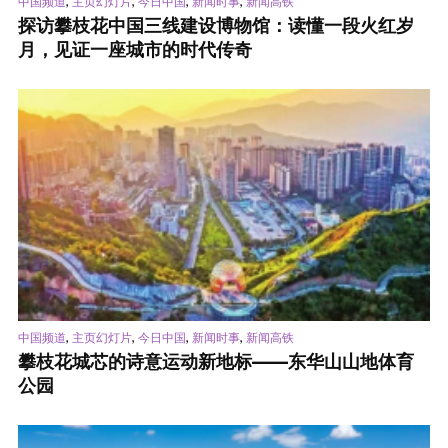
,
,
,
,
中国频道
主页幻灯片
今日中国
新闻时事
新闻高铁
探访攀枝花中国三线建设博物馆：读懂一段火红岁
月，见证一座城市的时代传奇
,
,
,
,
中国频道
主页幻灯片
今日中国
新闻时事
新闻高铁
攀枝花城芯的诗意运动新地标——东华山山地体育
公园