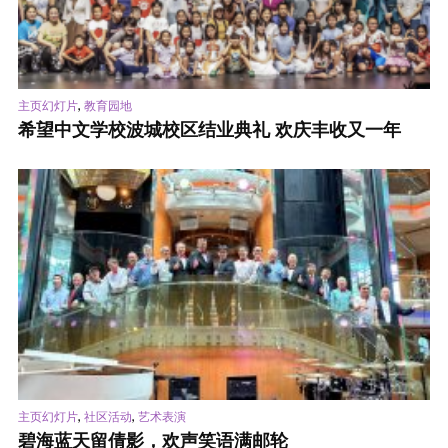
,
主页幻灯片
教育园地
希望中文学校波城校区结业典礼 欢庆丰收又一年
,
,
主页幻灯片
社区活动
艺术表演
碧海蓝天留倩影，欢声笑语满邮轮