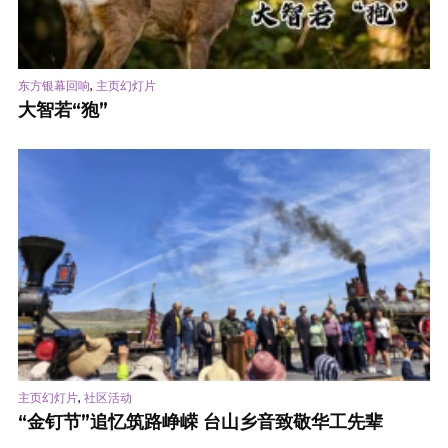
,
东方银幕回响
主页幻灯片
大智若“狍”
,
主页幻灯片
社区活动
“金钉节”追忆筑路峥嵘 台山乡音致敬华工先辈