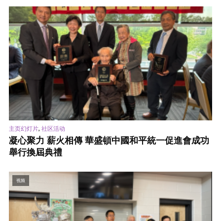
,
主页幻灯片
社区活动
凝心聚力 薪火相傳 華盛頓中國和平統一促進會成功
舉行換屆典禮
视频