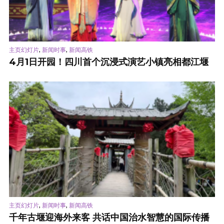
,
,
主页幻灯片
新闻时事
新闻高铁
4月1日开园！四川首个沉浸式演艺小镇亮相都江堰
,
,
主页幻灯片
新闻时事
新闻高铁
千年古堰迎海外来客 共话中国治水智慧的国际传播