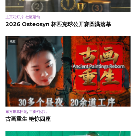
,
主页幻灯片
社区活动
2026 Osteosyn 杯匹克球公开赛圆满落幕
视频
,
东方银幕回响
主页幻灯片
古画重生 艳惊四座