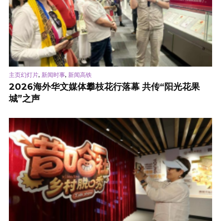
,
,
主页幻灯片
新闻时事
新闻高铁
2026海外华文媒体攀枝花行落幕 共传“阳光花果
城”之声