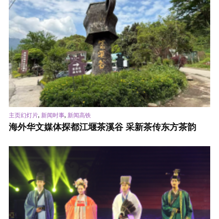
,
,
主页幻灯片
新闻时事
新闻高铁
海外华文媒体探都江堰茶溪谷 采新茶传东方茶韵