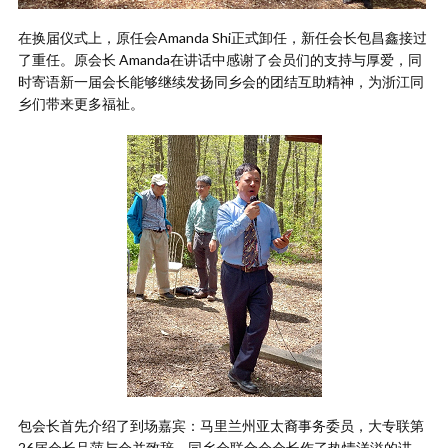
在换届仪式上，原任会Amanda Shi正式卸任，新任会长包昌鑫接过
了重任。原会长 Amanda在讲话中感谢了会员们的支持与厚爱，同
时寄语新一届会长能够继续发扬同乡会的团结互助精神，为浙江同
乡们带来更多福祉。
包会长首先介绍了到场嘉宾：马里兰州亚太裔事务委员，大专联第
26届会长吕萍与会并致辞。同乡会联合会会长作了热情洋溢的讲