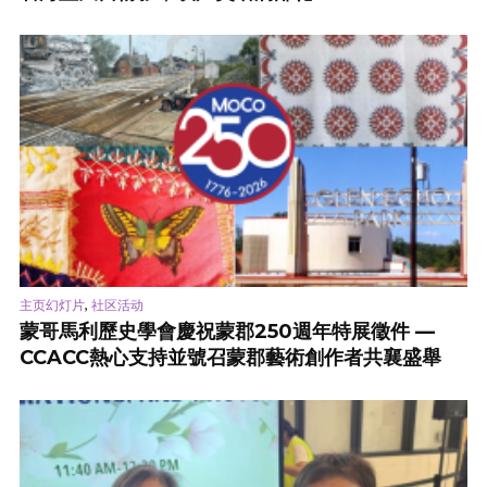
,
主页幻灯片
社区活动
蒙哥馬利歷史學會慶祝蒙郡250週年特展徵件 —
CCACC熱心支持並號召蒙郡藝術創作者共襄盛舉