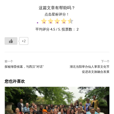
这篇文章有帮助吗？
点击星标评分！
平均评分
4.5
/ 5. 投票数：
2
+2
前一个
下一个
探秘海昏侯墓，与西汉“对话”
湖北当阳举办仙人掌茶文化节
促进农文旅融合发展
您也许喜欢