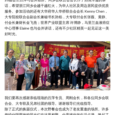
话，希望浙江同乡会越干越红火，为华人社区及周边居民提供优质
服务。参加活动的还有大华府华人华侨联合会会长 Kenny Chen，
大专院校联合会副会长兼秘书长孙焰，大专联付会长张薇、黄静、
付会长兼财长金飞燕；世界产业联盟主席 许博静，马里兰血液癌症
中心理事 Elaine 也与会并讲话，还有不少社区精英一起见证这一美
好时光。
我们要再次感谢亲临现场的吕萍专员、周刚会长，和各位同乡会联
合会、大专联及兄弟社团的领导。谢谢领导们光临指导。
除了正式的换届仪式，本次野餐会也成为了老友重逢的场所。许多
曾经分隔两地的同乡们在这里相聚，分享彼此的生活点滴，唤起了