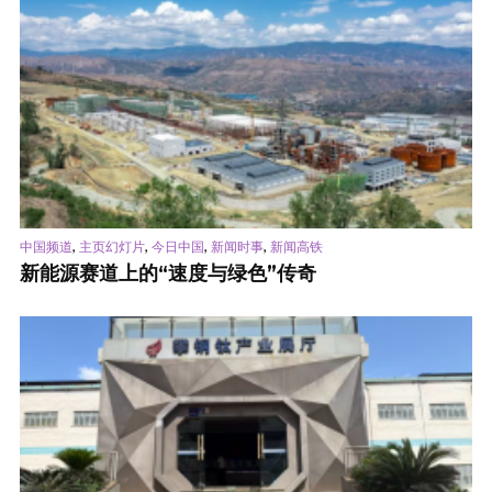
,
,
,
,
中国频道
主页幻灯片
今日中国
新闻时事
新闻高铁
新能源赛道上的“速度与绿色”传奇