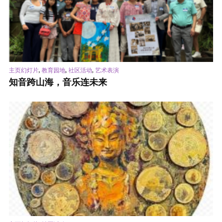
,
,
,
主页幻灯片
教育园地
社区活动
艺术表演
知音跨山海，音乐连未来