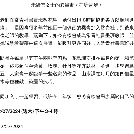
朱綺雲女士的彩墨畫＜荷塘青翠＞
老師在常青社書畫班教花鳥，她付出很多時間協調各方以順利進
緣」，是因為很多年前她因一個偶然的機會加入常青社，到後來
位老師的教導、薰陶下，如今有機會成為常青社書畫班教師，並
她誠摯希望藉由這次展覽，能吸引更多同好加入常青社書畫班共
間是在每星期五下午兩點至四點。花鳥課安排在每月的第一和第
始，逐步延伸至紫藤、玫瑰、牡丹等花卉題材，並進一步學習鳥
五，大家會一起臨摹一些名家的作品；山水課在每月的第四個星
木等種種皴、染墨的技巧。
同加入，一起學習。或許在十年後，您將有機會舉辦屬於自己的
/2024 (週六) 下午 2-4 時
12/27/2024