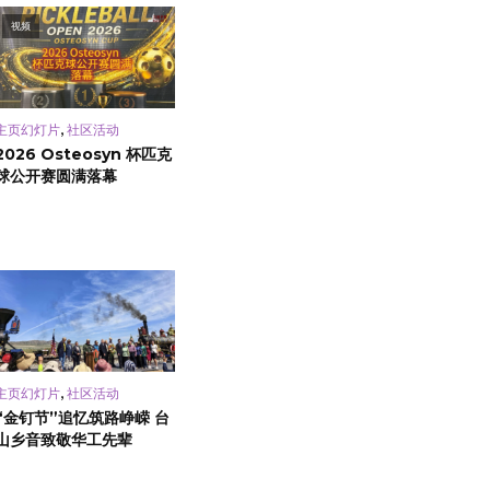
视频
,
主页幻灯片
社区活动
2026 Osteosyn 杯匹克
球公开赛圆满落幕
,
主页幻灯片
社区活动
“金钉节”追忆筑路峥嵘 台
山乡音致敬华工先辈