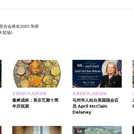
合会将在2025 华府
大登场》
视频
,
,
主页幻灯片
社区活动
主页幻灯片
社区活动
集树成林：美京艺廊十周
马州华人站台美国国会议
年庆祝展
员 April McClain
Delaney
视频