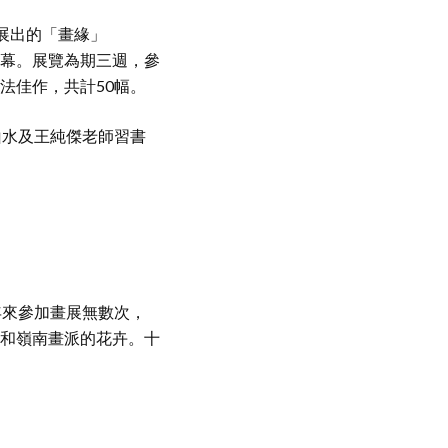
合展出的「畫緣」
ery) 開幕。展覽為期三週，參
法佳作，共計50幅。
山水及王純傑老師習書
年來參加畫展無數次，
和嶺南畫派的花卉。十