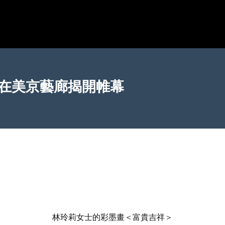
7在美京藝廊揭開帷幕
林玲莉女士的彩墨畫＜富貴吉祥＞