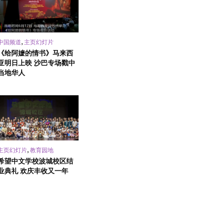
,
中国频道
主页幻灯片
《给阿嬷的情书》马来西
亚明日上映 沙巴专场戳中
当地华人
,
主页幻灯片
教育园地
希望中文学校波城校区结
业典礼 欢庆丰收又一年