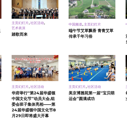
,
,
主页幻灯片
社区活动
,
中国频道
主页幻灯片
艺术表演
祖
端午节艾草飘香 青青艾草
踏歌而来
传承千年习俗
,
,
主页幻灯片
社区活动
主页幻灯片
社区活动
华府举行“第24届华盛顿
美京博雅苑第一届“宝贝萌
中国文化节”动员大会,组
运会”圆满成功
委会班子集体亮相——第
24届华盛顿中国文化节8
月29日即将盛大开幕