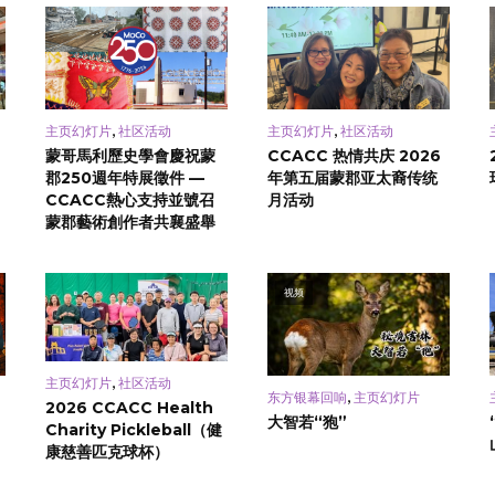
,
,
主页幻灯片
社区活动
主页幻灯片
社区活动
蒙哥馬利歷史學會慶祝蒙
CCACC 热情共庆 2026
郡250週年特展徵件 —
年第五届蒙郡亚太裔传统
CCACC熱心支持並號召
月活动
蒙郡藝術創作者共襄盛舉
视频
,
主页幻灯片
社区活动
,
东方银幕回响
主页幻灯片
2026 CCACC Health
大智若“狍”
Charity Pickleball（健
康慈善匹克球杯）