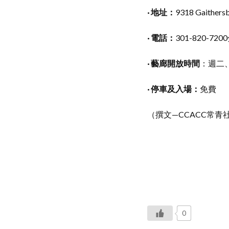
· 地址：
9318 Gaithersb
· 電話：
301-820-720
· 藝廊開放時間
：週二、
· 停車及入場：
免費
（撰文—CCACC常青
0