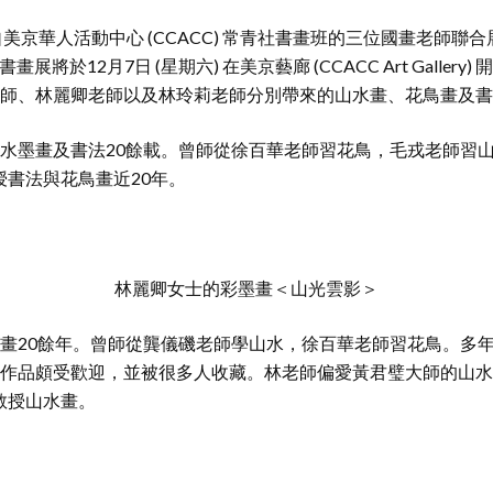
美京華人活動中心 (CCACC) 常青社書畫班的三位國畫老師聯
h Art) 書畫展將於12月7日 (星期六) 在美京藝廊 (CCACC Art Gall
師、林麗卿老師以及林玲莉老師分別帶來的山水畫、花鳥畫及書
水墨畫及書法20餘載。曾師從徐百華老師習花鳥，毛戎老師習
授書法與花鳥畫近20年。
林麗卿女士的彩墨畫＜山光雲影＞
畫20餘年。曾師從龔儀磯老師學山水，徐百華老師習花鳥。多
作品頗受歡迎，並被很多人收藏。林老師偏愛黃君璧大師的山水
教授山水畫。