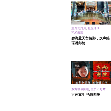
,
,
主页幻灯片
社区活动
艺术表演
碧海蓝天留倩影，欢声笑
语满邮轮
视频
,
东方银幕回响
主页幻灯片
古画重生 艳惊四座