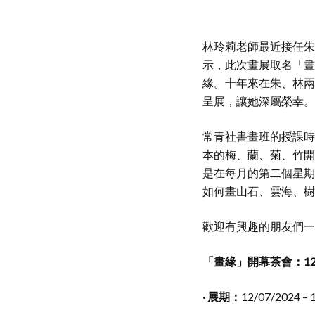
林玲莉老師最近接任朱
示，此次畫展取名「畫
緣。十年來在朱、林兩
呈展，讓她深屬榮幸。
常青社書畫班的授課時
本的梅、蘭、菊、竹開
是在每月的第二個星期
如何畫山石、雲海、樹
歡迎有興趣的朋友們一
「畫緣」開幕茶會：12/07
· 展期：
12/07/2024 – 