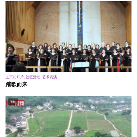
,
,
主页幻灯片
社区活动
艺术表演
踏歌而来
视频