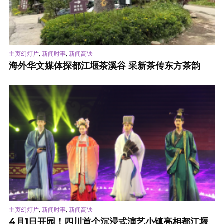
,
,
主页幻灯片
新闻时事
新闻高铁
海外华文媒体探都江堰茶溪谷 采新茶传东方茶韵
,
,
主页幻灯片
新闻时事
新闻高铁
4月1日开园！四川首个沉浸式演艺小镇亮相都江堰