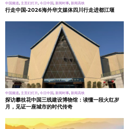
,
,
,
,
中国频道
主页幻灯片
今日中国
新闻时事
新闻高铁
行走中国·2026海外华文媒体四川行走进都江堰
,
,
,
,
中国频道
主页幻灯片
今日中国
新闻时事
新闻高铁
探访攀枝花中国三线建设博物馆：读懂一段火红岁
月，见证一座城市的时代传奇