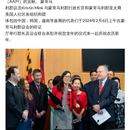
（AAPI）的贡献。 蒙哥马
利郡议员Kristin Mink 与蒙哥马利郡行政长官和蒙哥马利郡亚太裔
美国人社区各组织和团
体包括中国，韩国，越南等族裔的代表们于2024年2月6日上午在蒙
哥马利郡议会的听证
厅举行郡长及议会联合表彰并祝贺龙年的仪式来一起庆祝农历新
年。