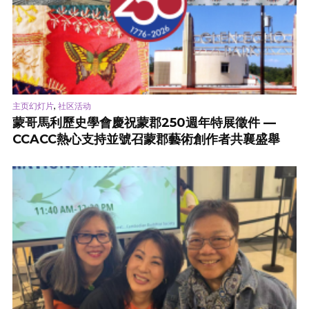
,
主页幻灯片
社区活动
蒙哥馬利歷史學會慶祝蒙郡250週年特展徵件 —
CCACC熱心支持並號召蒙郡藝術創作者共襄盛舉