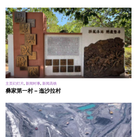
,
,
主页幻灯片
新闻时事
新闻高铁
彝家第一村 – 迤沙拉村