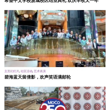
希望中文学校波城校区结业典礼 欢庆丰收又一年
,
,
主页幻灯片
社区活动
艺术表演
碧海蓝天留倩影，欢声笑语满邮轮