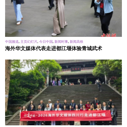
,
,
,
,
中国频道
主页幻灯片
今日中国
新闻时事
新闻高铁
海外华文媒体代表走进都江堰体验青城武术