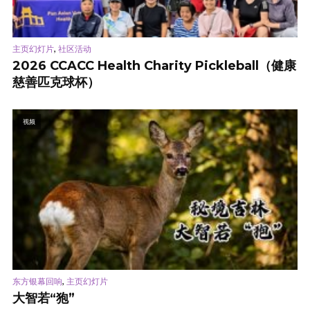
,
主页幻灯片
社区活动
2026 CCACC Health Charity Pickleball（健康
慈善匹克球杯）
视频
,
东方银幕回响
主页幻灯片
大智若“狍”