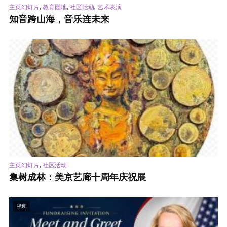
,
,
,
主页幻灯片
教育园地
社区活动
艺术表演
知音跨山海，音乐连未来
,
主页幻灯片
社区活动
集树成林：美京艺廊十周年庆祝展
视频