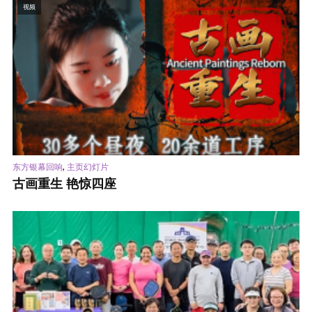
视频
,
东方银幕回响
主页幻灯片
古画重生 艳惊四座