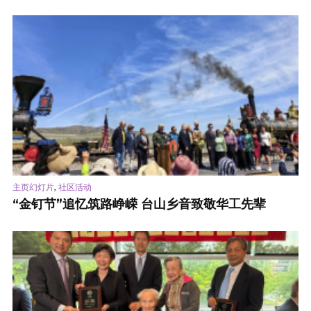
,
主页幻灯片
社区活动
“金钉节”追忆筑路峥嵘 台山乡音致敬华工先辈