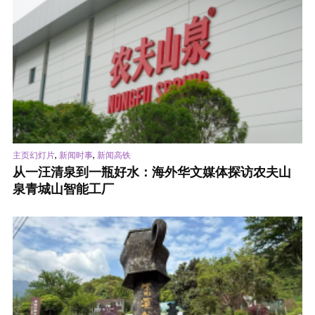
,
,
主页幻灯片
新闻时事
新闻高铁
从一汪清泉到一瓶好水：海外华文媒体探访农夫山
泉青城山智能工厂