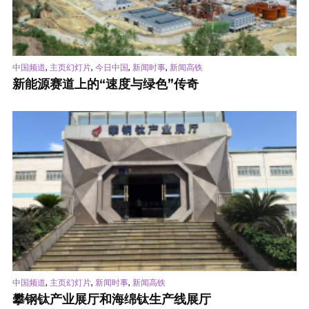
,
,
,
,
中国频道
主页幻灯片
今日中国
新闻时事
新闻高铁
新能源赛道上的“速度与绿色”传奇
,
,
,
中国频道
主页幻灯片
新闻时事
新闻高铁
攀钢钛产业展厅和海绵钛生产线展厅