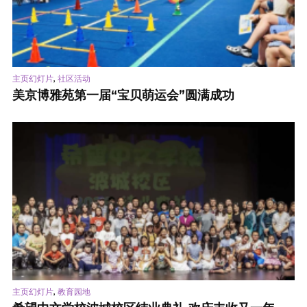
,
主页幻灯片
社区活动
美京博雅苑第一届“宝贝萌运会”圆满成功
,
主页幻灯片
教育园地