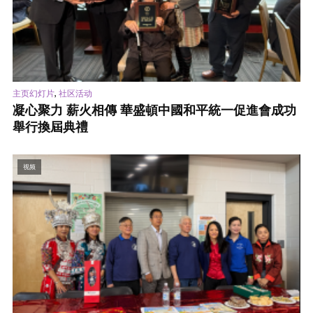
,
主页幻灯片
社区活动
凝心聚力 薪火相傳 華盛頓中國和平統一促進會成功
舉行換屆典禮
视频