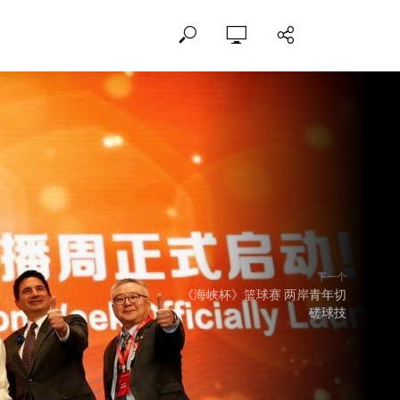
下一个
《海峡杯》篮球赛 两岸青年切
磋球技