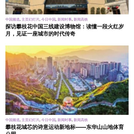
,
,
,
,
中国频道
主页幻灯片
今日中国
新闻时事
新闻高铁
探访攀枝花中国三线建设博物馆：读懂一段火红岁
月，见证一座城市的时代传奇
,
,
,
,
中国频道
主页幻灯片
今日中国
新闻时事
新闻高铁
攀枝花城芯的诗意运动新地标——东华山山地体育