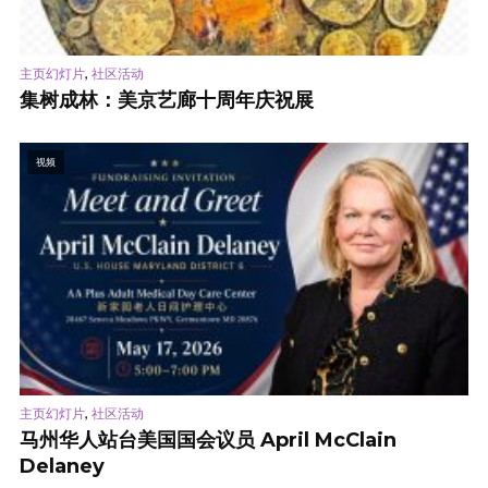
,
主页幻灯片
社区活动
集树成林：美京艺廊十周年庆祝展
视频
,
主页幻灯片
社区活动
马州华人站台美国国会议员 April McClain
Delaney