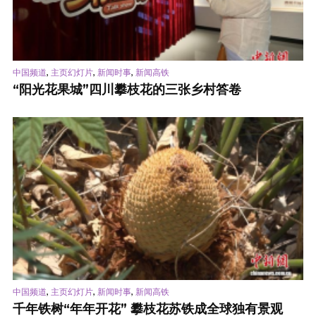
,
,
,
中国频道
主页幻灯片
新闻时事
新闻高铁
“阳光花果城”四川攀枝花的三张乡村答卷
,
,
,
中国频道
主页幻灯片
新闻时事
新闻高铁
千年铁树“年年开花” 攀枝花苏铁成全球独有景观