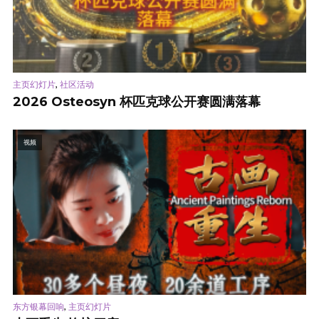
,
主页幻灯片
社区活动
2026 Osteosyn 杯匹克球公开赛圆满落幕
视频
,
东方银幕回响
主页幻灯片