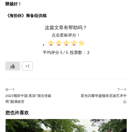
辦越好！
《海协杯》筹备组供稿
这篇文章有帮助吗？
点击星标评分！
平均评分
5
/ 5. 投票数：
2
+1
前一个
下一个
2023视听中国‧美加“湖北传媒
星光闪耀华盛顿肯尼迪艺术中
周”圆满收官
心
您也许喜欢