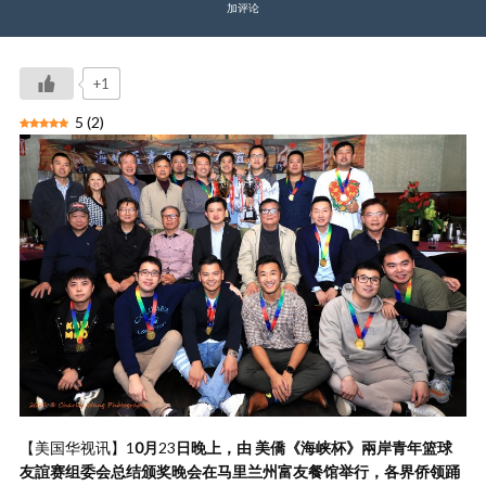
加评论
+1
5
(
2
)
【美国华视讯】1
0月
23
日晚上，由
美僑《海峡杯》兩岸青年篮球
友誼赛组委会总结颁奖晚会在马里兰州富友餐馆举行，各界侨领踊