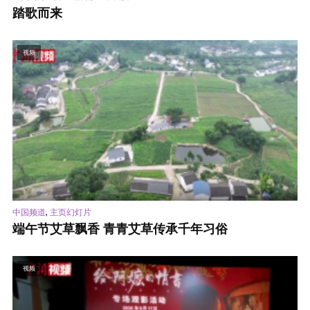
踏歌而来
视频
,
中国频道
主页幻灯片
端午节艾草飘香 青青艾草传承千年习俗
视频