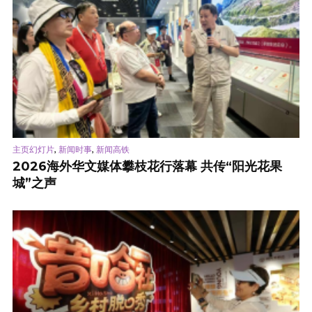
,
,
主页幻灯片
新闻时事
新闻高铁
2026海外华文媒体攀枝花行落幕 共传“阳光花果
城”之声