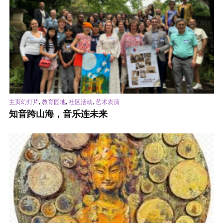
,
,
,
主页幻灯片
教育园地
社区活动
艺术表演
知音跨山海，音乐连未来