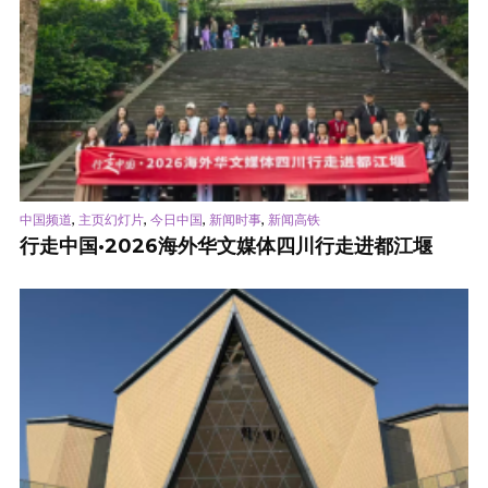
,
,
,
,
中国频道
主页幻灯片
今日中国
新闻时事
新闻高铁
行走中国·2026海外华文媒体四川行走进都江堰