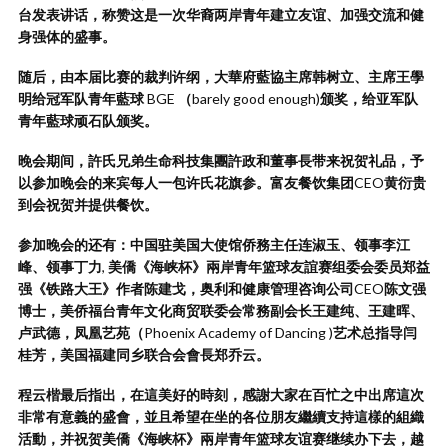
台发表讲话，称赞这是一次华裔两岸青年建立友谊、加强交流和健
身强体的盛事。
随后，由本届比赛的裁判许纲，大華府藍協主席韩树立、主席王學
明给冠军队青年藍球
BGE
（
barely good enough)
颁奖，给亚军队
青年藍球顽石队颁奖。
晚会期间，許氏兄弟生命科技集團許政和董事長带来祝贺礼品，予
以参加晚会的来宾每人一包许氏花旗参。富友餐饮集团
CEO
黄衍贵
到会祝贺并提供餐饮。
参加晚会的还有：中国驻美国大使馆侨務主任连淑玉、领事李江
峰、领事丁力
,
美僑《海峡杯》兩岸青年篮球友誼赛组委会委员郑益
强《铁路大王》作者陈建戈，奥利和健康管理咨询公司
CEO
陈文强
博士，美侨福台青年文化商贸联委会常務副会长王建纯、王建晖、
卢武德，凤凰艺苑（
Phoenix Academy of Dancing )
艺术总指导闫
桂芳，美国福建同乡联合会會長郑乔云。
程云楷最后指出，在這美好的時刻，感謝大家在百忙之中出席這次
非常有意義的盛會，並且希望在坐的各位朋友繼續支持這樣的組織
活動，并祝贺美僑《海峡杯》兩岸青年篮球友谊赛继续办下去，越