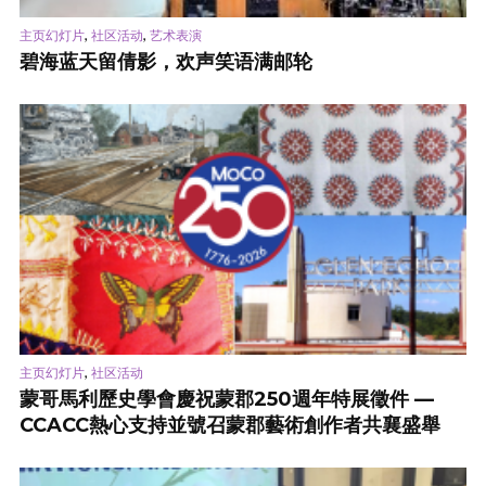
,
,
主页幻灯片
社区活动
艺术表演
碧海蓝天留倩影，欢声笑语满邮轮
,
主页幻灯片
社区活动
蒙哥馬利歷史學會慶祝蒙郡250週年特展徵件 —
CCACC熱心支持並號召蒙郡藝術創作者共襄盛舉