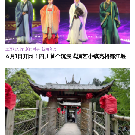
,
,
主页幻灯片
新闻时事
新闻高铁
4月1日开园！四川首个沉浸式演艺小镇亮相都江堰