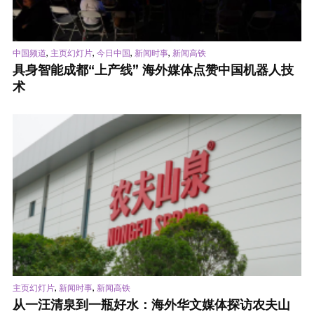
,
,
,
,
中国频道
主页幻灯片
今日中国
新闻时事
新闻高铁
具身智能成都“上产线” 海外媒体点赞中国机器人技
术
,
,
主页幻灯片
新闻时事
新闻高铁
从一汪清泉到一瓶好水：海外华文媒体探访农夫山