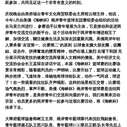
跃参加，共同见证这一个非常有意义的时刻。
庆祝晚会由美侨福台青年文化商贸联委会主席程云楷主持，他说，
今年
6
月由美僑《海峡杯》兩岸青年篮球友誼赛组委会组织的活动
在马里兰州进行，
参赛选手以青年發展为主体，它是推动和促进两
岸青年交流交往的新平台。这个活动有利于两岸青年增进相互了
解、加强交流，關注健康生活及加深友誼凝聚共識。美僑两岸年轻
人秉承着
“
友谊第一、比赛第二
”
的原则
以球會友擴大朋友圈，促團
結、促合作、拼搏奮進的體育精神，他們在場上激烈
在場下和諧
充
分展示同场竞技的健康交流與發展人文精神的價值。美中经济文化
交流协会会长王孟琛在讲话中说，本届《海峡杯》篮球赛的比赛场
景非常精彩，随着裁判员的一声哨响，比赛开始了，篮球运动健儿
跨步抢球，飞速转身，准确地将球传给队友，动作一气呵成，球进
了！在一旁观看的拉拉队齐声喝彩。这样的场景相互交替，比赛现
场气氛热烈，掌声不断。美僑《海峡杯》兩岸青年篮球赛是连结两
岸青年的纽带，是美侨青年们交流和沟通的平台。我们将秉承活动
宗旨，动员更多的两岸青年一起参与这项比赛活动，将《海峡杯》
传承下去。
大華府藍球協會韩树立主席、兩岸青年藍球隊代表倪壯飛副會長、
青年藍球顽石队王照川队長、青年藍球
BGE
隊呂正韜
队长等先后上