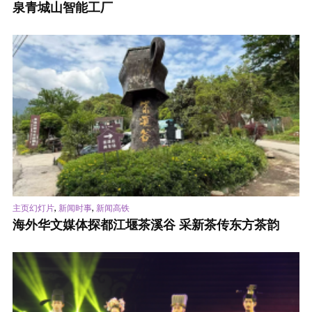
泉青城山智能工厂
,
,
主页幻灯片
新闻时事
新闻高铁
海外华文媒体探都江堰茶溪谷 采新茶传东方茶韵