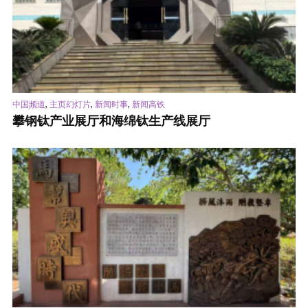
,
,
,
中国频道
主页幻灯片
新闻时事
新闻高铁
攀钢钛产业展厅和海绵钛生产线展厅