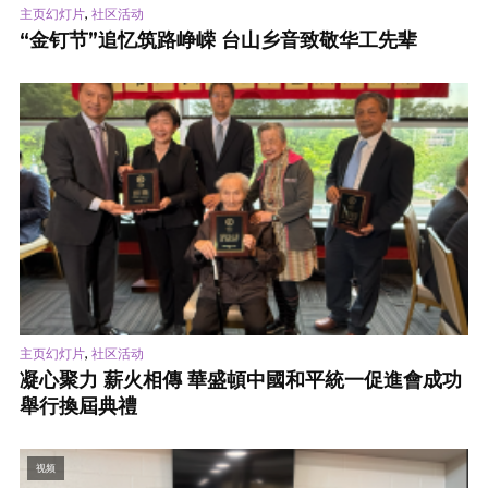
,
主页幻灯片
社区活动
“金钉节”追忆筑路峥嵘 台山乡音致敬华工先辈
,
主页幻灯片
社区活动
凝心聚力 薪火相傳 華盛頓中國和平統一促進會成功
舉行換屆典禮
视频