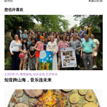
磋球技
東參訪紀實
您也许喜欢
,
,
,
主页幻灯片
教育园地
社区活动
艺术表演
知音跨山海，音乐连未来