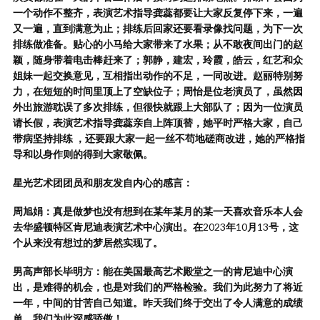
一个动作不整齐，表演艺术指导龚蕊都要让大家反复停下来，一遍
又一遍，直到满意为止；排练后回家还要看录像找问题，为下一次
排练做准备。贴心的小马给大家带来了水果；从不敢夜间出门的赵
颖，随身带着电击棒赶来了；郭静，建宏，玲霞，皓云，红艺和众
姐妹一起交换意见，互相指出动作的不足，一同改进。赵丽特别努
力，在短短的时间里顶上了空缺位子；周怡是位老演员了，虽然因
外出旅游耽误了多次排练，但很快就跟上大部队了；因为一位演员
请长假，表演艺术指导龚蕊亲自上阵顶替，她平时严格大家，自己
带病坚持排练
，还要跟大家一起一丝不苟地磋商改进，她的严格指
导和以身作则的得到大家敬佩。
星光艺术团团员和朋友发自内心的感言：
周旭娟：真是做梦也没有想到在某年某月的某一天喜欢音乐本人会
去华盛顿特区肯尼迪表演艺术中心演出。在
2023
年
10
月
13
号，这
个从来没有想过的梦居然实现了。
男高声部长毕明方：能在美国最高艺术殿堂之一的肯尼迪中心演
出，是难得的机会，也是对我们的严格检验。我们为此努力了将近
一年，中间的甘苦自己知道。昨天我们终于交出了令人满意的成绩
单，我们为此深感骄傲！