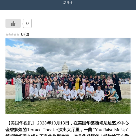
加评论
0
0
(
0
)
【美国华视讯】 2023
年
10
月
13
日，在美国华盛顿肯尼迪艺术中心
金碧辉煌的
Terrace Theater
演出大厅里，一曲
“You Raise Me Up”