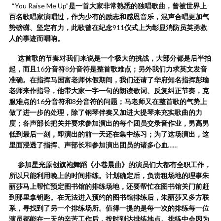
“You Raise Me Up”
是一首大家非常熟悉的独唱歌曲，曾被世界上
百名歌唱家演唱过，作为少有的励志和感恩音乐，混声合唱更加气
势磅礴、坚定有力，此歌曾在纪念
911
仪式上为彰显消防员英勇救
人的事迹而唱响。
这首歌的节奏对我们来说是一个极大的挑战，大部分都是后半拍
起，而且
16
分音符
8
分音符是整首歌难点；另外我们力求英文发音
准确。在指挥马国富老师休假期间，我们还请了华府知名指挥彭瑜
老师来作指导，他带大家一字一句的朗读歌词、反复纠正节奏，克
服难点的
16
分音符和
8
分音符的问题；马老师又在整首歌的气势上
做了进一步的处理，除了钢琴伴奏又加进大提琴来充实歌曲的力
度；各声部长把关并要求参加演出的每个团员交录音作业，男高男
低到最后一刻，即演出的前一天还在集中练习；为了这场演出，这
里面浸透了指挥、声部长和参加演出团员的诸多心血
……
参加星光原创旗袍舞蹈《小巷晨曲》的演员们大都有全职工作，
所以只能利用晚上的时间排练。计划确定后，负责租场地的理事朱
丽莎马上帮忙预定图书馆的排练场地，还要帮忙在图书馆关门前赶
到那里拿钥匙。在无法进入预约的图书馆排练后，朱丽莎又多方联
系，寻找到了另一个排练场所。值得一提的是每一次的排练每一位
演员都能在一天的辛苦工作后，按时到达排练地点。排练中会因为