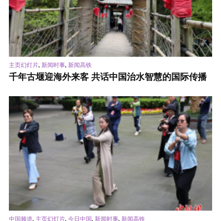
,
,
主页幻灯片
新闻时事
新闻高铁
千年古堰迎海外来客 共话中国治水智慧的国际传播
,
,
,
,
中国频道
主页幻灯片
今日中国
新闻时事
新闻高铁