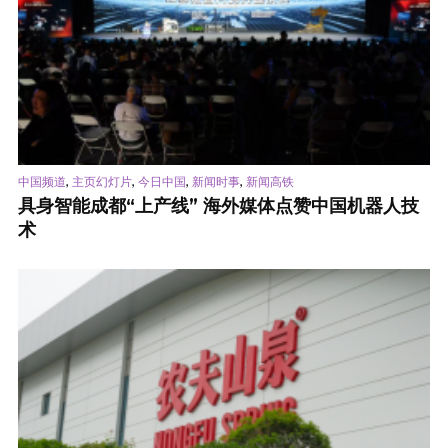
,
,
,
,
中国频道
主页幻灯片
今日中国
新闻时事
新闻高铁
具身智能成都“上产线” 海外媒体点赞中国机器人技
术