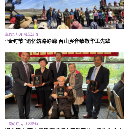
,
主页幻灯片
社区活动
“金钉节”追忆筑路峥嵘 台山乡音致敬华工先辈
,
主页幻灯片
社区活动