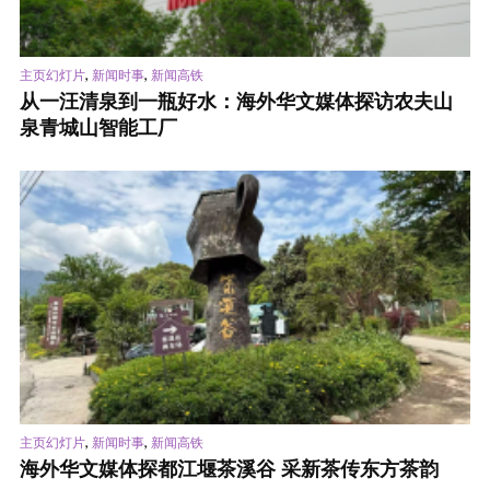
,
,
主页幻灯片
新闻时事
新闻高铁
从一汪清泉到一瓶好水：海外华文媒体探访农夫山
泉青城山智能工厂
,
,
主页幻灯片
新闻时事
新闻高铁
海外华文媒体探都江堰茶溪谷 采新茶传东方茶韵