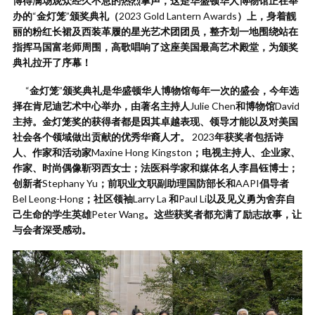
博得满场观众经久不息的热烈掌声，这是华盛顿华人博物馆正在举
办的
“
金灯笼
”
颁奖典礼（
2023 Gold Lantern Awards
）上，身着靓
丽的粉红长裙及西装革履的星光艺术团团员，整齐划一地围绕站在
指挥马国富老师周围，高歌唱响了这座美国最高艺术殿堂，为颁奖
典礼拉开了序幕！
“
金灯笼
”
颁奖典礼是华盛顿华人博物馆每年一次的盛会，今年选
择在肯尼迪艺术中心举办，由著名主持人
Julie Chen
和博物馆
David
主持。金灯笼奖的获得者都是因其卓越表现、领导才能以及对美国
社会各个领域做出贡献的优秀华裔人才。
2023
年获奖者包括诗
人、作家和活动家
Maxine Hong Kingston
；电视主持人、企业家、
作家、时尚偶像靳羽西女士；法医科学家和媒体名人李昌钰博士；
创新者
Stephany Yu
；前职业文职副助理国防部长和
AAPI
倡导者
Bel Leong-Hong
；社区领袖
Larry La
和
Paul Li
以及见义勇为舍弃自
己生命的学生英雄
Peter Wang
。这些获奖者都充满了励志故事，让
与会者深受感动。