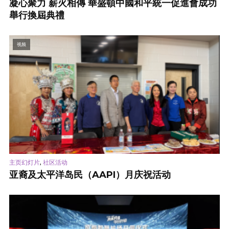
凝心聚力 薪火相傳 華盛頓中國和平統一促進會成功
舉行換屆典禮
视频
,
主页幻灯片
社区活动
亚裔及太平洋岛民（AAPI）月庆祝活动