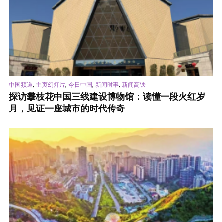
,
,
,
,
中国频道
主页幻灯片
今日中国
新闻时事
新闻高铁
探访攀枝花中国三线建设博物馆：读懂一段火红岁
月，见证一座城市的时代传奇