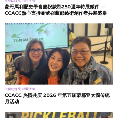
,
主页幻灯片
社区活动
蒙哥馬利歷史學會慶祝蒙郡250週年特展徵件 —
CCACC熱心支持並號召蒙郡藝術創作者共襄盛舉
,
主页幻灯片
社区活动
CCACC 热情共庆 2026 年第五届蒙郡亚太裔传统
月活动
视频