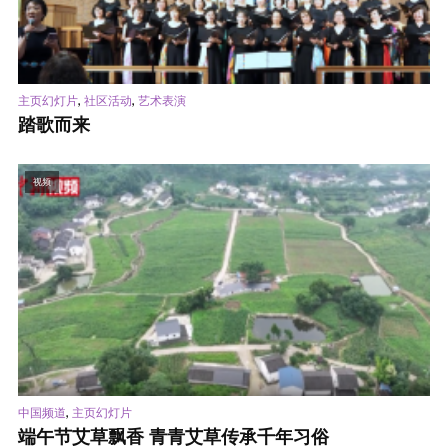
,
,
主页幻灯片
社区活动
艺术表演
踏歌而来
视频
,
中国频道
主页幻灯片
端午节艾草飘香 青青艾草传承千年习俗