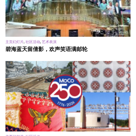
,
,
主页幻灯片
社区活动
艺术表演
碧海蓝天留倩影，欢声笑语满邮轮