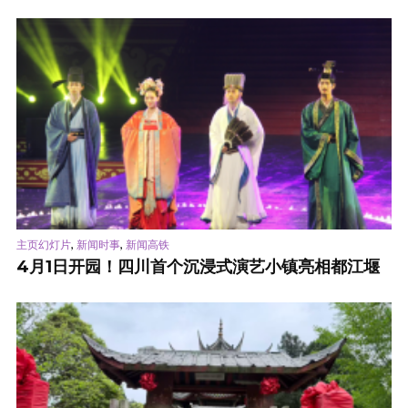
,
,
主页幻灯片
新闻时事
新闻高铁
4月1日开园！四川首个沉浸式演艺小镇亮相都江堰