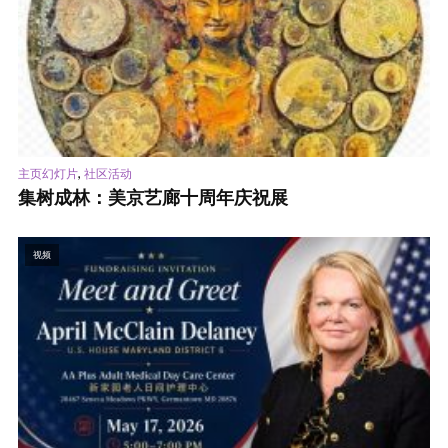
,
主页幻灯片
社区活动
集树成林：美京艺廊十周年庆祝展
视频