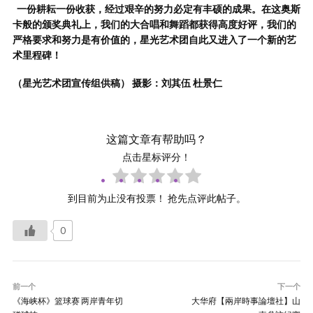
一份耕耘一份收获，经过艰辛的努力必定有丰硕的成果。在这奥斯
卡般的颁奖典礼上，我们的大合唱和舞蹈都获得高度好评，我们的
严格要求和努力是有价值的，星光艺术团自此又进入了一个新的艺
术里程碑！
（星光艺术团宣传组供稿）
摄影：刘其伍
杜景仁
这篇文章有帮助吗？
点击星标评分！
到目前为止没有投票！ 抢先点评此帖子。
0
前一个
下一个
《海峡杯》篮球赛 两岸青年切
大华府【兩岸時事論壇社】山