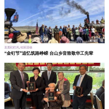
,
主页幻灯片
社区活动
“金钉节”追忆筑路峥嵘 台山乡音致敬华工先辈