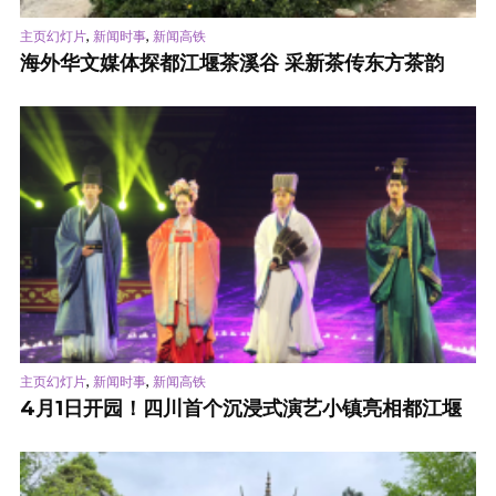
,
,
主页幻灯片
新闻时事
新闻高铁
海外华文媒体探都江堰茶溪谷 采新茶传东方茶韵
,
,
主页幻灯片
新闻时事
新闻高铁
4月1日开园！四川首个沉浸式演艺小镇亮相都江堰