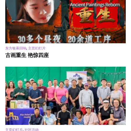
,
东方银幕回响
主页幻灯片
古画重生 艳惊四座
,
主页幻灯片
社区活动