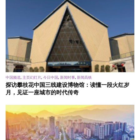
,
,
,
,
中国频道
主页幻灯片
今日中国
新闻时事
新闻高铁
探访攀枝花中国三线建设博物馆：读懂一段火红岁
月，见证一座城市的时代传奇