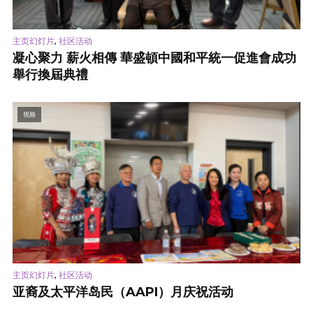
,
主页幻灯片
社区活动
凝心聚力 薪火相傳 華盛頓中國和平統一促進會成功
舉行換屆典禮
视频
,
主页幻灯片
社区活动
亚裔及太平洋岛民（AAPI）月庆祝活动