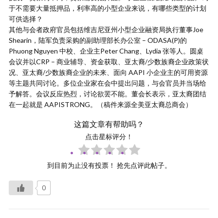
于不需要大量抵押品，利率高的小型企业来说，有哪些类型的计划
可供选择？
其他与会者政府官员包括维吉尼亚州小型企业融资局执行董事Joe
Shearin，陆军负责采购的副助理部长办公室 – ODASA(P)的
Phuong Nguyen 中校、企业主Peter Chang、Lydia 张等人。圆桌
会议并以CRP – 商业辅导、资金获取、亚太裔/少数族裔企业政策状
况、亚太裔/少数族裔企业的未来、面向 AAPI 小企业主的可用资源
等主题共同讨论。多位企业家在会中提出问题，与会官员并当场给
予解答。会议反应热烈，讨论欲罢不能。董会长表示，亚太裔团结
在一起就是 AAPISTRONG。（稿件来源全美亚太裔总商会）
这篇文章有帮助吗？
点击星标评分！
到目前为止没有投票！ 抢先点评此帖子。
0