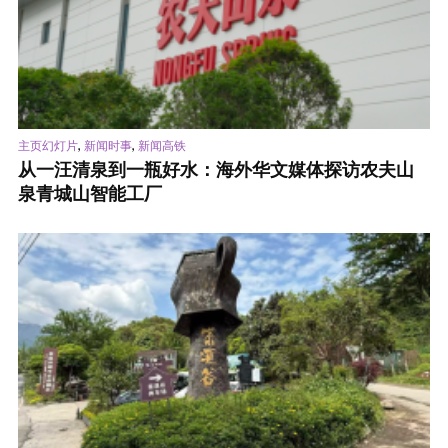
,
,
主页幻灯片
新闻时事
新闻高铁
从一汪清泉到一瓶好水：海外华文媒体探访农夫山
泉青城山智能工厂