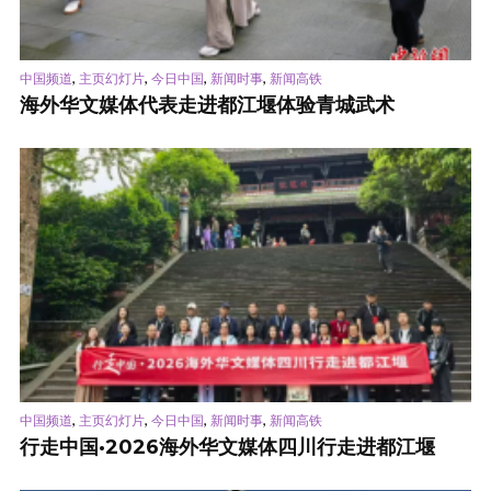
,
,
,
,
中国频道
主页幻灯片
今日中国
新闻时事
新闻高铁
海外华文媒体代表走进都江堰体验青城武术
,
,
,
,
中国频道
主页幻灯片
今日中国
新闻时事
新闻高铁
行走中国·2026海外华文媒体四川行走进都江堰