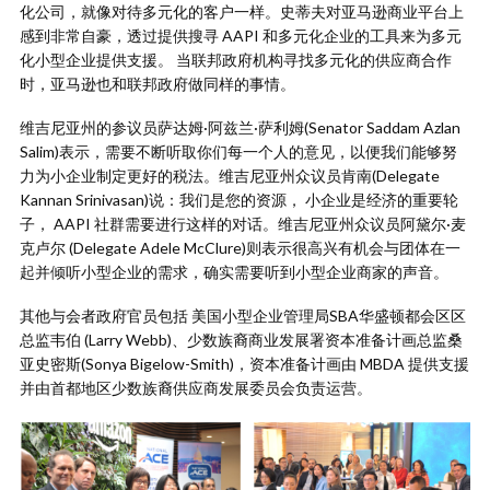
化公司，就像对待多元化的客户一样。史蒂夫对亚马逊商业平台上
感到非常自豪，透过提供搜寻 AAPI 和多元化企业的工具来为多元
化小型企业提供支援。 当联邦政府机构寻找多元化的供应商合作
时，亚马逊也和联邦政府做同样的事情。
维吉尼亚州的参议员萨达姆·阿兹兰·萨利姆(Senator Saddam Azlan
Salim)表示，需要不断听取你们每一个人的意见，以便我们能够努
力为小企业制定更好的税法。维吉尼亚州众议员肯南(Delegate
Kannan Srinivasan)说：我们是您的资源， 小企业是经济的重要轮
子， AAPI 社群需要进行这样的对话。维吉尼亚州众议员阿黛尔·麦
克卢尔 (Delegate Adele McClure)则表示很高兴有机会与团体在一
起并倾听小型企业的需求，确实需要听到小型企业商家的声音。
其他与会者政府官员包括 美国小型企业管理局SBA华盛顿都会区区
总监韦伯 (Larry Webb)、少数族裔商业发展署资本准备计画总监桑
亚史密斯(Sonya Bigelow-Smith)，资本准备计画由 MBDA 提供支援
并由首都地区少数族裔供应商发展委员会负责运营。