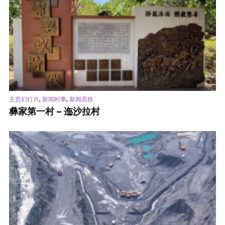
,
,
主页幻灯片
新闻时事
新闻高铁
彝家第一村 – 迤沙拉村