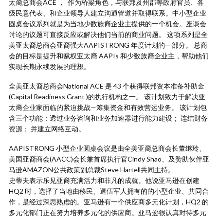
太裔总商会ACE ， 作为桥梁角色，与联邦及州郡等政府官员、各
级民意代表、和企业领导人建立沟通管道并取得联系。中小型企业
圆桌会议系列就是为当地少数族裔企业主提供的一个机会。座谈会
讨论的议题可直接反应或解决他们当前的商业问题。 这项系列是全
美亚太裔总商会亚裔强大AAPISTRONG 年度计划的一部分。 总商
会的目标是提升和赋权亚太裔 AAPIs 和少数族裔企业主，帮助他们
实现长期永续发展的理想。
全美亚太裔总商会National ACE 是 43 个获得联邦资本准备补助金
(Capital Readiness Grant )的执行机构之一。 该计划致力于解决亚
太裔企业家面临的紧迫挑战—筹集资金和有效营运业务。 该计划包
含三个功能：透过业务咨询和业务加速器进行能力建设； 连结财务
资源； 并建立网络互动。
AAPISTRONG 小型企业圆桌会议是由全美亚裔总商会长董继玲、
美国亚裔商会(AACC)会长兼首席执行官Cindy Shao、及赞助伙伴亚
马逊AMAZON公共政策副总裁Steve Hartell共同主持。
史蒂夫表示乐见亚裔充满活力和非凡的成就。他说亚马逊在创建
HQ2 时，选择了当地由移民、退伍军人拥有的的小型企业、共同合
作，是经过深思熟虑的。亚马逊有一个供应商多元化计划，HQ2 的
多元化部门正在努力培养多元化的供应商。亚马逊很认真对待多元