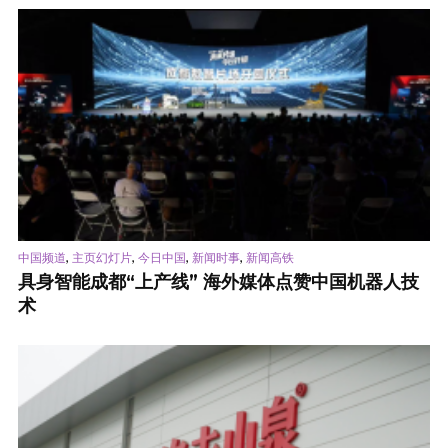
,
,
,
,
中国频道
主页幻灯片
今日中国
新闻时事
新闻高铁
具身智能成都“上产线” 海外媒体点赞中国机器人技
术