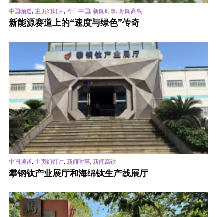
,
,
,
,
中国频道
主页幻灯片
今日中国
新闻时事
新闻高铁
新能源赛道上的“速度与绿色”传奇
,
,
,
中国频道
主页幻灯片
新闻时事
新闻高铁
攀钢钛产业展厅和海绵钛生产线展厅