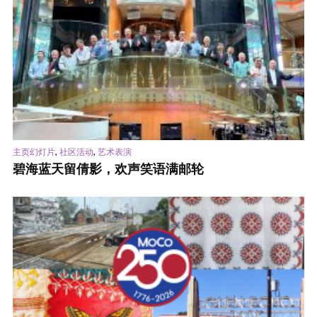
,
,
主页幻灯片
社区活动
艺术表演
碧海蓝天留倩影，欢声笑语满邮轮