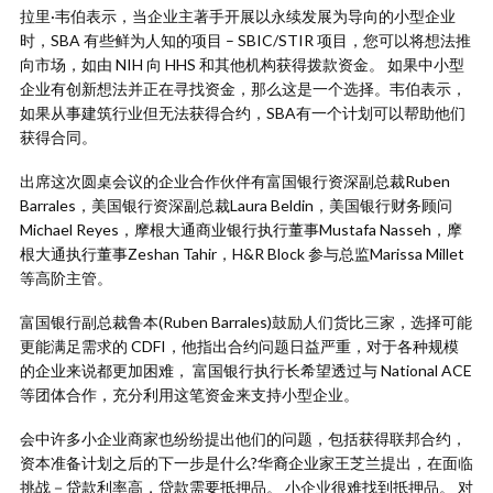
拉里·韦伯表示，当企业主著手开展以永续发展为导向的小型企业
时，SBA 有些鲜为人知的项目 – SBIC/STIR 项目，您可以将想法推
向市场，如由 NIH 向 HHS 和其他机构获得拨款资金。 如果中小型
企业有创新想法并正在寻找资金，那么这是一个选择。韦伯表示，
如果从事建筑行业但无法获得合约，SBA有一个计划可以帮助他们
获得合同。
出席这次圆桌会议的企业合作伙伴有富国银行资深副总裁Ruben
Barrales，美国银行资深副总裁Laura Beldin，美国银行财务顾问
Michael Reyes，摩根大通商业银行执行董事Mustafa Nasseh，摩
根大通执行董事Zeshan Tahir，H&R Block 参与总监Marissa Millet
等高阶主管。
富国银行副总裁鲁本(Ruben Barrales)鼓励人们货比三家，选择可能
更能满足需求的 CDFI，他指出合约问题日益严重，对于各种规模
的企业来说都更加困难， 富国银行执行长希望透过与 National ACE
等团体合作，充分利用这笔资金来支持小型企业。
会中许多小企业商家也纷纷提出他们的问题，包括获得联邦合约，
资本准备计划之后的下一步是什么?华裔企业家王芝兰提出，在面临
挑战－贷款利率高，贷款需要抵押品。 小企业很难找到抵押品。 对