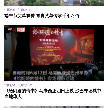
,
中国频道
主页幻灯片
端午节艾草飘香 青青艾草传承千年习俗
视频
,
中国频道
主页幻灯片
《给阿嬷的情书》马来西亚明日上映 沙巴专场戳中
当地华人