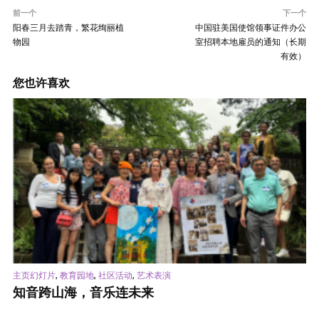
前一个
下一个
阳春三月去踏青，繁花绚丽植
中国驻美国使馆领事证件办公
物园
室招聘本地雇员的通知（长期
有效）
您也许喜欢
,
,
,
主页幻灯片
教育园地
社区活动
艺术表演
知音跨山海，音乐连未来