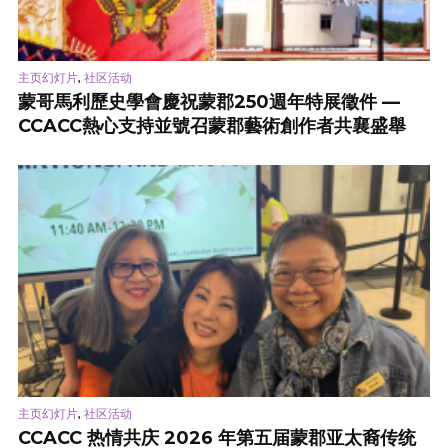
,
主页幻灯片
社区活动
蒙哥馬利歷史學會慶祝蒙郡250週年特展徵件 —
CCACC熱心支持並號召蒙郡藝術創作者共襄盛舉
,
主页幻灯片
社区活动
CCACC 热情共庆 2026 年第五届蒙郡亚太裔传统