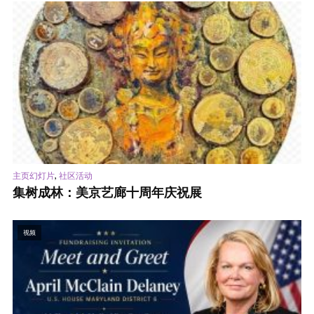
,
主页幻灯片
社区活动
集树成林：美京艺廊十周年庆祝展
视频