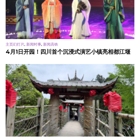
,
,
主页幻灯片
新闻时事
新闻高铁
4月1日开园！四川首个沉浸式演艺小镇亮相都江堰