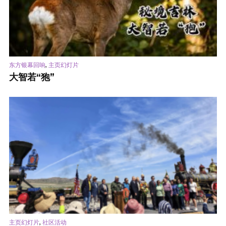
,
东方银幕回响
主页幻灯片
大智若“狍”
,
主页幻灯片
社区活动