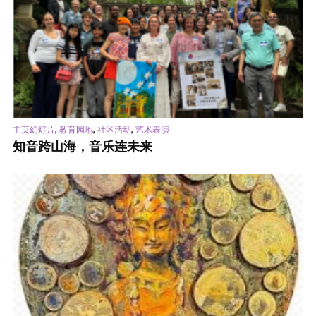
,
,
,
主页幻灯片
教育园地
社区活动
艺术表演
知音跨山海，音乐连未来