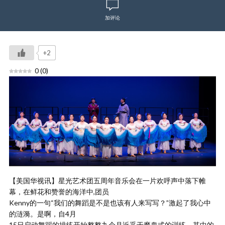
加评论
+2
0
(
0
)
【美国华视讯】星光艺术团五周年音乐会在一片欢呼声中落下帷
幕，在鲜花和赞誉的海洋中,团员
Kenny的一句“我们的舞蹈是不是也该有人来写写？”激起了我心中
的涟漪。是啊，自4月
15日启动舞蹈的排练开始整整九个月近乎于魔鬼式的训练，其中的