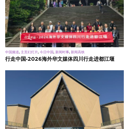
,
,
,
,
中国频道
主页幻灯片
今日中国
新闻时事
新闻高铁
行走中国·2026海外华文媒体四川行走进都江堰