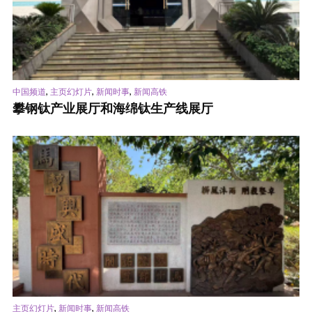
,
,
,
中国频道
主页幻灯片
新闻时事
新闻高铁
攀钢钛产业展厅和海绵钛生产线展厅
,
,
主页幻灯片
新闻时事
新闻高铁