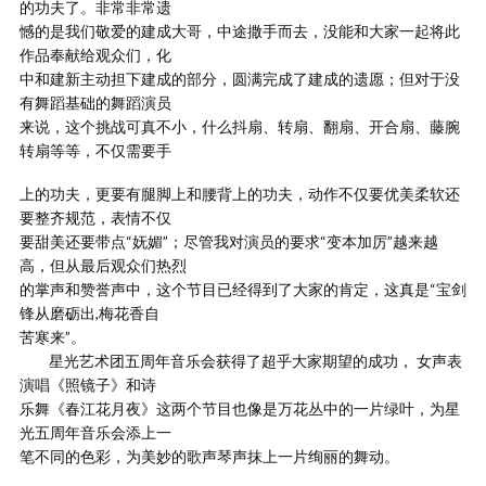
的功夫了。非常非常遗
憾的是我们敬爱的建成大哥，中途撒手而去，没能和大家一起将此
作品奉献给观众们，化
中和建新主动担下建成的部分，圆满完成了建成的遗愿；但对于没
有舞蹈基础的舞蹈演员
来说，这个挑战可真不小，什么抖扇、转扇、翻扇、开合扇、藤腕
转扇等等，不仅需要手
上的功夫，更要有腿脚上和腰背上的功夫，动作不仅要优美柔软还
要整齐规范，表情不仅
要甜美还要带点“妩媚”；尽管我对演员的要求“变本加厉”越来越
高，但从最后观众们热烈
的掌声和赞誉声中，这个节目已经得到了大家的肯定，这真是“宝剑
锋从磨砺出,梅花香自
苦寒来”。
星光艺术团五周年音乐会获得了超乎大家期望的成功， 女声表
演唱《照镜子》和诗
乐舞《春江花月夜》这两个节目也像是万花丛中的一片绿叶，为星
光五周年音乐会添上一
笔不同的色彩，为美妙的歌声琴声抹上一片绚丽的舞动。