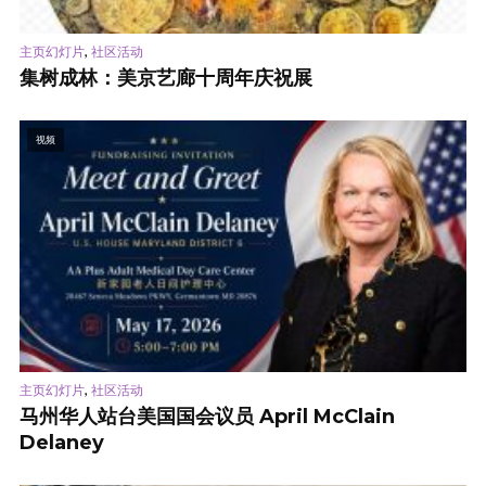
,
主页幻灯片
社区活动
集树成林：美京艺廊十周年庆祝展
视频
,
主页幻灯片
社区活动
马州华人站台美国国会议员 April McClain
Delaney