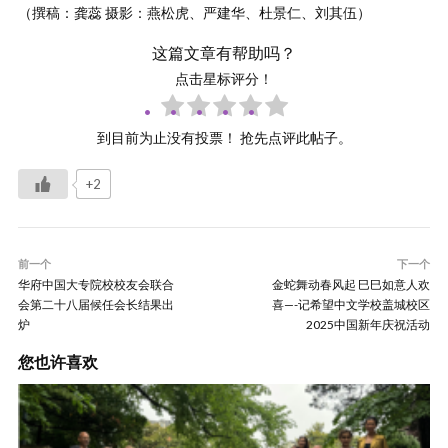
（撰稿：龚蕊 摄影：燕松虎、严建华、杜景仁、刘其伍）
这篇文章有帮助吗？
点击星标评分！
到目前为止没有投票！ 抢先点评此帖子。
+2
前一个
下一个
华府中国大专院校校友会联合
金蛇舞动春风起 巳巳如意人欢
会第二十八届候任会长结果出
喜—-记希望中文学校盖城校区
炉
2025中国新年庆祝活动
您也许喜欢