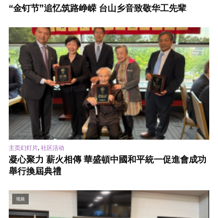
“金钉节”追忆筑路峥嵘 台山乡音致敬华工先辈
,
主页幻灯片
社区活动
凝心聚力 薪火相傳 華盛頓中國和平統一促進會成功
舉行換屆典禮
视频