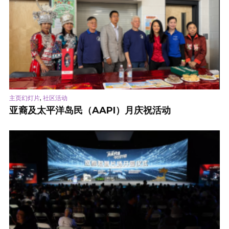
,
主页幻灯片
社区活动
亚裔及太平洋岛民（AAPI）月庆祝活动