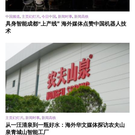
,
,
,
,
中国频道
主页幻灯片
今日中国
新闻时事
新闻高铁
具身智能成都“上产线” 海外媒体点赞中国机器人技
术
,
,
主页幻灯片
新闻时事
新闻高铁
从一汪清泉到一瓶好水：海外华文媒体探访农夫山
泉青城山智能工厂