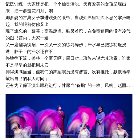
记忆训练，大家硬是把一个个仙灵活脱、天真爱美的女孩呈现出
来；把一群羞花闭月、婀
娜多姿的古典女子飘进观众的眼帘。当观众席里经久不息的掌声响
起，我的眼前仿佛又出
现了难忘的一幕幕：高温肆虐、酷暑难忍，在免费租用的没有冷气
的图书馆内，大家一遍
又一遍翻动绸扇、一次又一次的练习碎步，汗水早已把练功服浸
透，脖子上的汗水还在不
停地往下流，整整一个夏天啊；周日对上班族来说尤其珍贵，谁家
不是早早的就把周末安
排得满满当当，但我们的舞蹈演员没有怨言、没有推托，默默地奉
献出自己的私人时间；
还有为了保证演出顺利进行，甘愿当“备胎” 的一枚、风帆、赵丽……