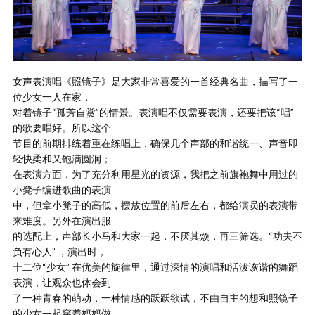
女声表演唱《照镜子》是大家非常喜爱的一首经典名曲，描写了一
位少女一人在家，
对着镜子“孤芳自赏”的情景。表演唱不仅需要表演，还要把该“唱”
的歌要唱好。所以这个
节目的前期排练着重在练唱上，确保几个声部的和谐统一、声音即
轻快柔和又饱满圆润；
在表演方面，为了充分利用星光的资源，我把之前旗袍舞中用过的
小凳子编进歌曲的表演
中，但拿小凳子的高低，摆放位置的前后左右，都给演员的表演带
来难度。另外在演出服
的选配上，声部长小马和大家一起，不厌其烦，再三筛选。“功夫不
负有心人” ，演出时，
十二位“少女” 在优美的旋律里，通过深情的演唱和活泼诙谐的舞蹈
表演，让观众也体会到
了一种青春的萌动，一种情感的跃跃欲试，不由自主的想和照镜子
的少女一起穿着妈妈做