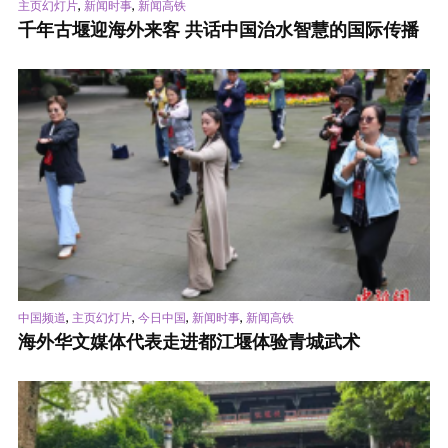
,
,
主页幻灯片
新闻时事
新闻高铁
千年古堰迎海外来客 共话中国治水智慧的国际传播
,
,
,
,
中国频道
主页幻灯片
今日中国
新闻时事
新闻高铁
海外华文媒体代表走进都江堰体验青城武术