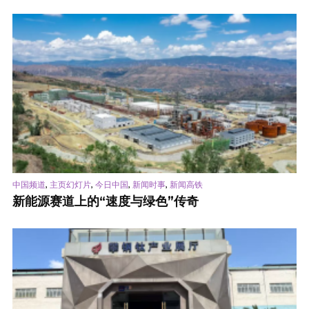
,
,
,
,
中国频道
主页幻灯片
今日中国
新闻时事
新闻高铁
新能源赛道上的“速度与绿色”传奇