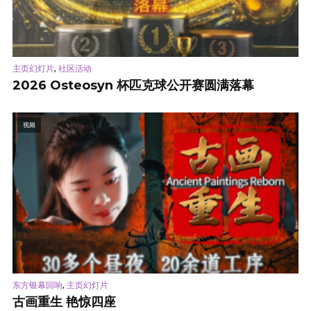
,
主页幻灯片
社区活动
2026 Osteosyn 杯匹克球公开赛圆满落幕
视频
,
东方银幕回响
主页幻灯片
古画重生 艳惊四座