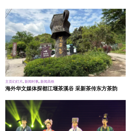
,
,
主页幻灯片
新闻时事
新闻高铁
海外华文媒体探都江堰茶溪谷 采新茶传东方茶韵