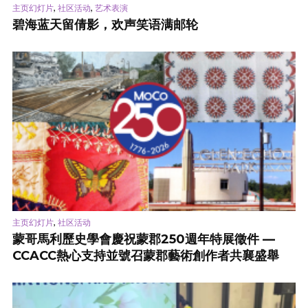
,
,
主页幻灯片
社区活动
艺术表演
碧海蓝天留倩影，欢声笑语满邮轮
,
主页幻灯片
社区活动
蒙哥馬利歷史學會慶祝蒙郡250週年特展徵件 —
CCACC熱心支持並號召蒙郡藝術創作者共襄盛舉