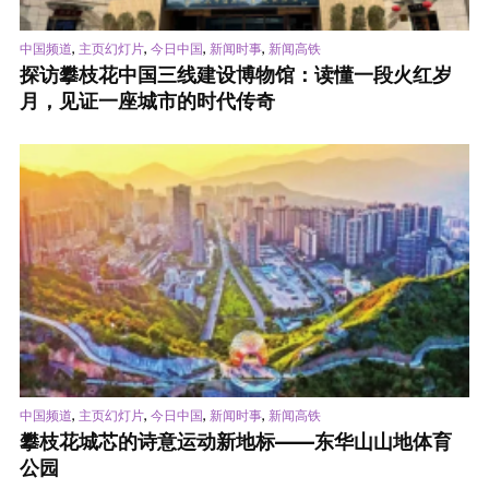
,
,
,
,
中国频道
主页幻灯片
今日中国
新闻时事
新闻高铁
探访攀枝花中国三线建设博物馆：读懂一段火红岁
月，见证一座城市的时代传奇
,
,
,
,
中国频道
主页幻灯片
今日中国
新闻时事
新闻高铁
攀枝花城芯的诗意运动新地标——东华山山地体育
公园