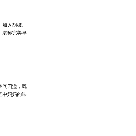
，加入胡椒、
，堪称完美早
香气四溢，既
忆中妈妈的味