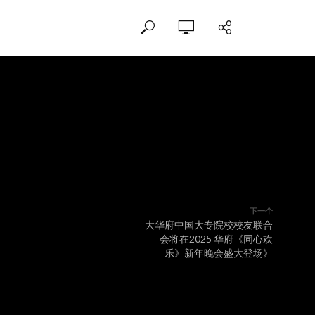
下一个
大华府中国大专院校校友联合
会将在2025 华府《同心欢
乐》新年晚会盛大登场》