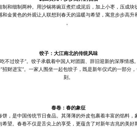
粗制和细制两种。用沙锅将豌豆煮烂成泥后，加上小枣，压成块
感和金黄色的外观让人联想到春天的温暖与希望，寓意步步高升
。
饺子：大江南北的传统风味
好吃不过饺子”。饺子承载着中国人对团圆、辞旧迎新的深厚情感
“招财进宝”。一家人围坐一起包饺子，既是新年仪式的一部分
刻。
春卷：春的象征
春饼，是中国传统节日食品。其薄薄的外皮包裹着丰富的馅料，
与希望。春卷不仅是舌尖上的享受，更蕴含了对新年吉兆的美好