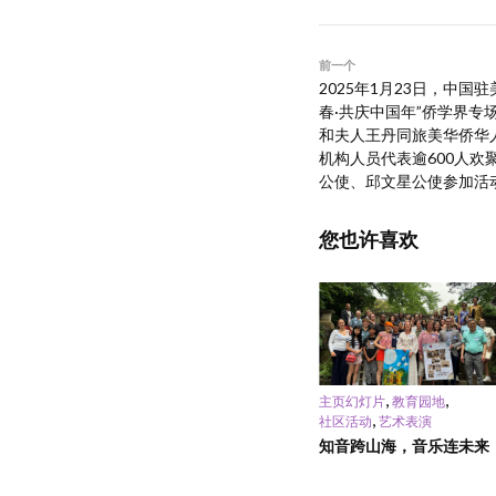
前一个
2025年1月23日，中国
春·共庆中国年”侨学界专
和夫人王丹同旅美华侨华
机构人员代表逾600人欢
公使、邱文星公使参加活
您也许喜欢
,
,
主页幻灯片
教育园地
,
社区活动
艺术表演
知音跨山海，音乐连未来