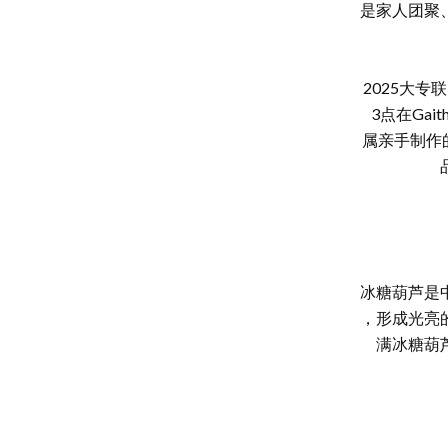
是家人团聚
2025大
3点在Gai
属亲手制作
冰糖葫芦是
，形成光亮
满冰糖葫