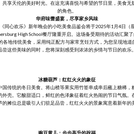
、共享天伦的美好时光。在这充满喜悦与希望的节日里，美食无
的角色。
华府味蕾盛宴，尽享家乡风味
专联《同心欢乐》新年晚会的小吃美食品鉴会将于2025年1月4日（
thersburg High School餐厅隆重开启。这场备受期待的活动汇
的各地传统美食，采用纯正配方与家常烹饪方式，为您呈现地道的
品尝这些美味的同时，您将深刻感受到浓浓的乡情与节日的欢乐
冰糖葫芦：红红火火的象征
中国传统的冬日美食。将山楂等果实用竹签串成串后蘸上糖稀，
的外壳。它酸甜适口，鲜红的色泽象征着红火热闹的节日气氛。
芦的摊位总是吸引人们驻足品尝，红红火火的景象寓意着新年的
豌豆黄儿：步步高升的祝福