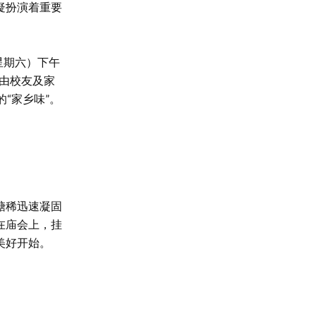
疑扮演着重要
星期六）下午
聚了由校友及家
“家乡味”。
。
糖稀迅速凝固
在庙会上，挂
美好开始。