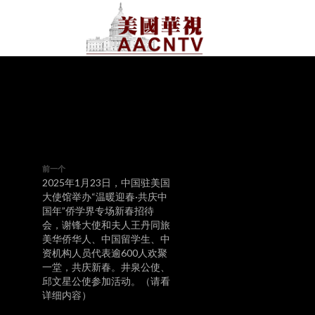
前一个
2025年1月23日，中国驻美国
大使馆举办“温暖迎春·共庆中
国年”侨学界专场新春招待
会，谢锋大使和夫人王丹同旅
美华侨华人、中国留学生、中
资机构人员代表逾600人欢聚
一堂，共庆新春。井泉公使、
邱文星公使参加活动。（请看
详细内容）