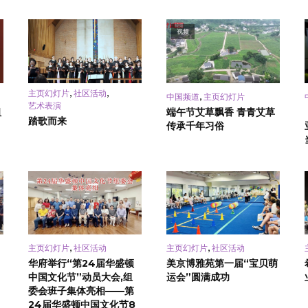
视频
,
,
主页幻灯片
社区活动
,
中国频道
主页幻灯片
艺术表演
祖
端午节艾草飘香 青青艾草
踏歌而来
传承千年习俗
,
,
主页幻灯片
社区活动
主页幻灯片
社区活动
华府举行“第24届华盛顿
美京博雅苑第一届“宝贝萌
中国文化节”动员大会,组
运会”圆满成功
委会班子集体亮相——第
24届华盛顿中国文化节8