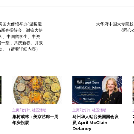
驻美国大使馆举办“温暖迎
大华府中国大专院校校
场新春招待会，谢锋大使
《同心
人、中国留学生、中资
聚一堂，共庆新春。井泉
动。（请看详细内容）
视频
,
,
主页幻灯片
社区活动
主页幻灯片
社区活动
集树成林：美京艺廊十周
马州华人站台美国国会议
年庆祝展
员 April McClain
Delaney