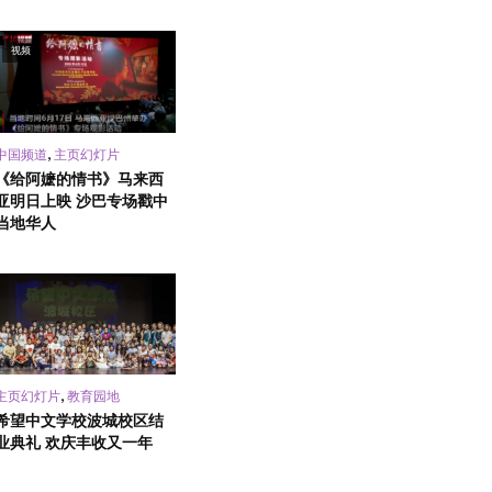
视频
,
中国频道
主页幻灯片
《给阿嬷的情书》马来西
亚明日上映 沙巴专场戳中
当地华人
,
主页幻灯片
教育园地
希望中文学校波城校区结
业典礼 欢庆丰收又一年