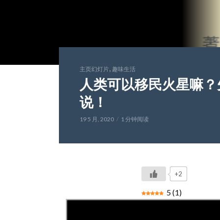
,
主页幻灯片
趣味生活
人类可以移民火星嘛？
说！
19 5 月, 2020
1 分钟阅读
+2
5
(
1
)