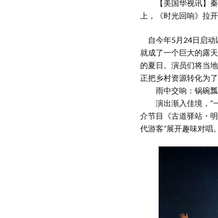
【美国华视讯】秦岭的
上，《时光回响》拉开
自今年5月24日启动
就成了一个巨大的露天
的夏日。演员们将当地
正把乡村资源转化为了
雨中交响：锅碗瓢盆
演出渐入佳境，“一
介节目《古道驿站・明
代游客”展开趣味对唱