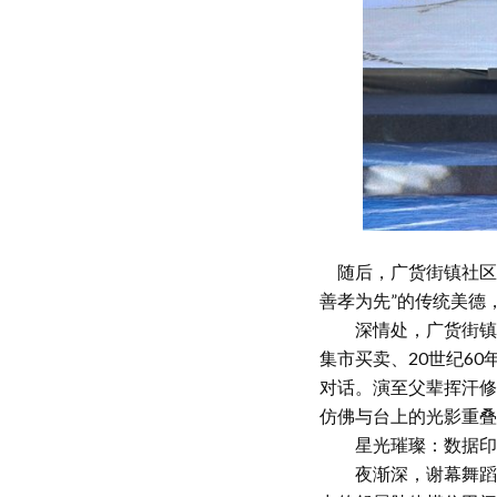
随后，广货街镇社区
善孝为先”的传统美德
深情处，广货街镇的情
集市买卖、20世纪6
对话。演至父辈挥汗修
仿佛与台上的光影重叠
星光璀璨：数据印
夜渐深，谢幕舞蹈《