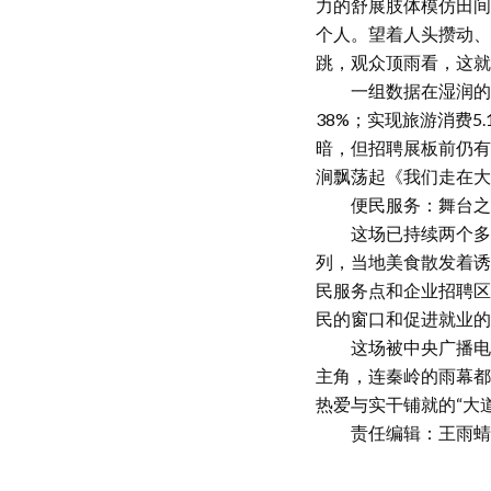
力的舒展肢体模仿田间
个人。望着人头攒动、
跳，观众顶雨看，这就
一组数据在湿润的雨夜
38%；实现旅游消费
暗，但招聘展板前仍有
涧飘荡起《我们走在大
便民服务：舞台之外
这场已持续两个多月的
列，当地美食散发着诱
民服务点和企业招聘区
民的窗口和促进就业的
这场被中央广播电视
主角，连秦岭的雨幕都
热爱与实干铺就的“大
责任编辑：王雨蜻