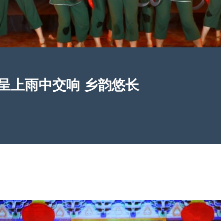
呈上雨中交响 乡韵悠长