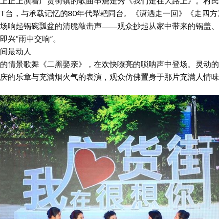
正上演着广货街镇的歌曲串烧走秀《我们走在大路上》。村民
T台，与承载记忆的80年代犁耙同台。《潇洒走一回》《走四
场响起锅碗瓢盆的清脆敲击声――观众抄起从家中带来的锅盖、
即兴“雨中交响”。
间最动人
情景歌舞《二黑娶亲》，在欢快嘹亮的唢呐声中登场。灵动的
庆的乐章与充满烟火气的表演，观众仿佛置身于那片充满人情味