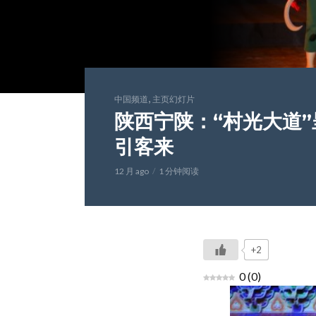
,
中国频道
主页幻灯片
陕西宁陕：“村光大道”
引客来
12 月 ago
1 分钟阅读
+2
0
(
0
)