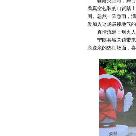
骤雨突至时，舞台上
着真空包装的山货踏上
围。忽然一阵急雨，满
发加入这场最接地气的
真情流淌：烟火人
宁陕县城关镇带来的
亲送亲的热闹场面，喜