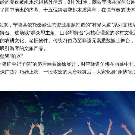
夏夜被雨水洗得格外清透，8月9日晚，陕西宁陕县滨河公园“
了雨中演出的序幕。十五位舞者擎起木质风车，在快节奏的肢体
以来，宁陕县依托秦岭生态资源禀赋打造的“村光大道”系列文旅
舞台。这场以“群众即主角、山乡即舞台”为核心理念的乡村文
的农耕文化、老旧物件、传统习俗乃至非遗元素悉数搬上舞台，
吸引游客的文旅产品。
皆“响器”
骑红尘妃子笑”的盛唐画卷徐徐展开，时空隧道仿佛在雨幕中开
珠广货》巧妙上演。一段恢宏的大唐歌舞后，大家化身“穿越”而
。