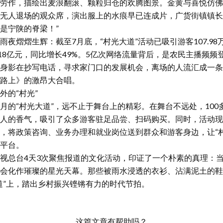
劳作，描绘出麦浪翻滚、颗粒归仓的欢腾图景。金黄与喜悦仿佛
无人退场的观众席，演出服上的水痕早已连成片，广货街镇镇长
是宁陕的脊梁！”
熠熠生辉：截至7月底，“村光大道”活动已吸引游客107.98
5.18亿元，同比增长49%。5亿次网络流量背后，是农民主播频
身影在抄写电话，寻求家门口的发展机会，离场的人流汇成一条
路上》的激昂大合唱。
的“村光”
“村光大道”，远不止于舞台上的精彩。在舞台不远处，100
人的香气，吸引了众多游客驻足品尝、扫码购买。同时，活动现
，将政策咨询、业务办理和就业岗位送到群众和游客身边，让“
平台。
总台4天3次聚焦报道的文化活动，印证了一个朴素的真理：当
会化作璀璨的星光天幕。那些被雨水浸透的衣衫、沾满泥土的鞋
道”上，踏出乡村振兴铿锵有力的时代节拍。
这篇文章有帮助吗？