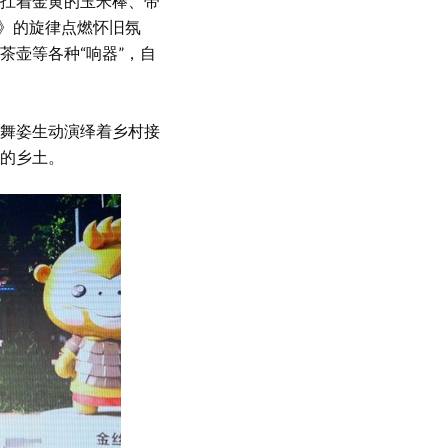
扛着金黄的玉米棒、带
方》的旋律点燃怀旧氛
茶壶等各种“响器”，自
舞姿生动演绎着乡村接
的乡土。