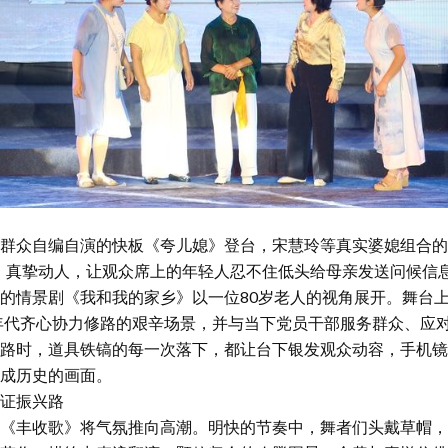
群众自编自演的快板《夸儿媳》登台，宋慧玲等真实婆媳组合的
，真挚动人，让观众席上的年轻人忍不住低头给母亲发送问候信
景剧《我和我的家乡》以一位80岁老人的视角展开。舞台上重
0年代齐心协力修路的艰辛场景，并与当下党员干部服务群众、应
路时，道具铁镐的每一次落下，都让台下银发观众动容，手机镜
成历史的画面。
证振兴路
丰收歌》将气氛推向高潮。明快的节奏中，舞者们头戴草帽，