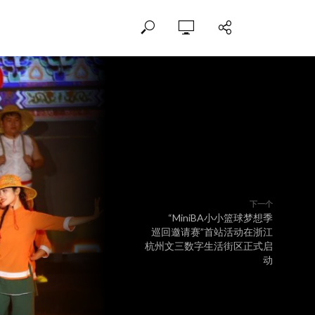
下一个
“MiniBA小小篮球梦想季
巡回邀请赛”首站活动在浙江
杭州文三数字生活街区正式启
动