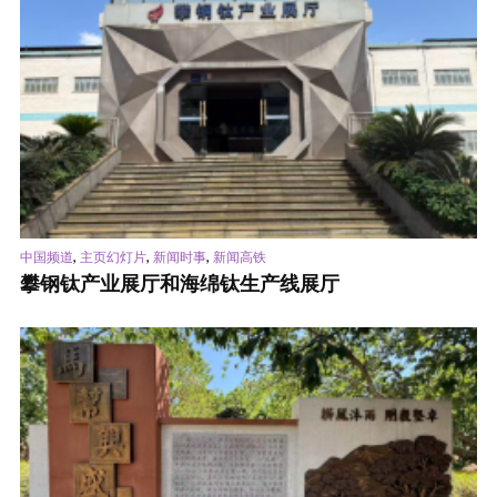
,
,
,
中国频道
主页幻灯片
新闻时事
新闻高铁
攀钢钛产业展厅和海绵钛生产线展厅