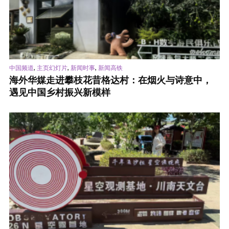
,
,
,
中国频道
主页幻灯片
新闻时事
新闻高铁
海外华媒走进攀枝花昔格达村：在烟火与诗意中，
遇见中国乡村振兴新模样