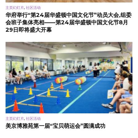
,
主页幻灯片
社区活动
华府举行“第24届华盛顿中国文化节”动员大会,组委
会班子集体亮相——第24届华盛顿中国文化节8月
29日即将盛大开幕
,
主页幻灯片
社区活动
美京博雅苑第一届“宝贝萌运会”圆满成功