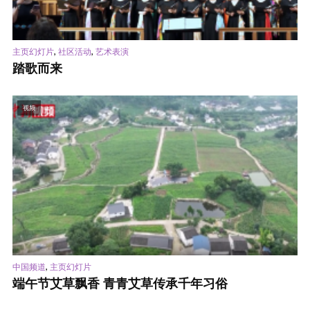
,
,
主页幻灯片
社区活动
艺术表演
踏歌而来
视频
,
中国频道
主页幻灯片
端午节艾草飘香 青青艾草传承千年习俗