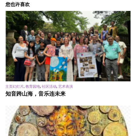
您也许喜欢
,
,
,
主页幻灯片
教育园地
社区活动
艺术表演
知音跨山海，音乐连未来