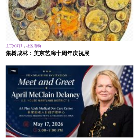
,
主页幻灯片
社区活动
集树成林：美京艺廊十周年庆祝展
视频