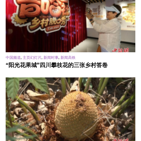
,
,
,
中国频道
主页幻灯片
新闻时事
新闻高铁
“阳光花果城”四川攀枝花的三张乡村答卷