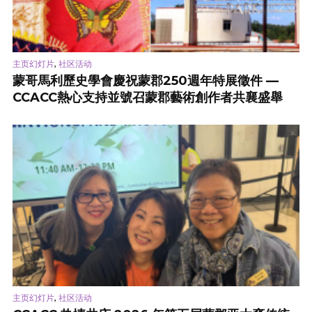
,
主页幻灯片
社区活动
蒙哥馬利歷史學會慶祝蒙郡250週年特展徵件 —
CCACC熱心支持並號召蒙郡藝術創作者共襄盛舉
,
主页幻灯片
社区活动