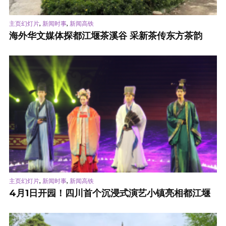
,
,
主页幻灯片
新闻时事
新闻高铁
海外华文媒体探都江堰茶溪谷 采新茶传东方茶韵
,
,
主页幻灯片
新闻时事
新闻高铁
4月1日开园！四川首个沉浸式演艺小镇亮相都江堰