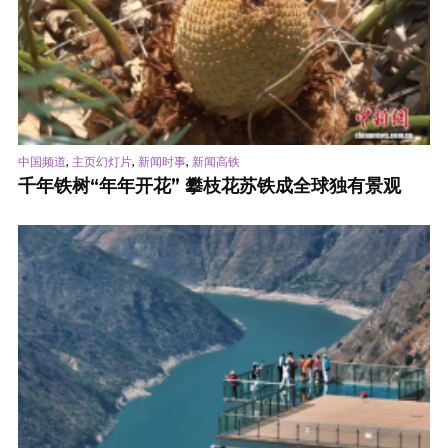
,
,
,
中国频道
主页幻灯片
新闻时事
新闻高铁
千年铁树“年年开花” 攀枝花苏铁成全球独有景观