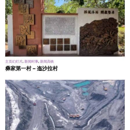
,
,
主页幻灯片
新闻时事
新闻高铁
彝家第一村 – 迤沙拉村