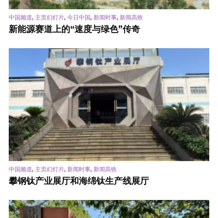
,
,
,
,
中国频道
主页幻灯片
今日中国
新闻时事
新闻高铁
新能源赛道上的“速度与绿色”传奇
,
,
,
中国频道
主页幻灯片
新闻时事
新闻高铁
攀钢钛产业展厅和海绵钛生产线展厅