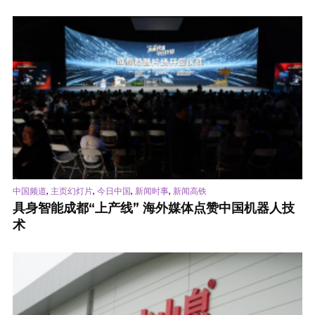
,
,
,
,
中国频道
主页幻灯片
今日中国
新闻时事
新闻高铁
具身智能成都“上产线” 海外媒体点赞中国机器人技
术