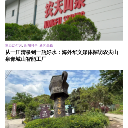
,
,
主页幻灯片
新闻时事
新闻高铁
从一汪清泉到一瓶好水：海外华文媒体探访农夫山
泉青城山智能工厂