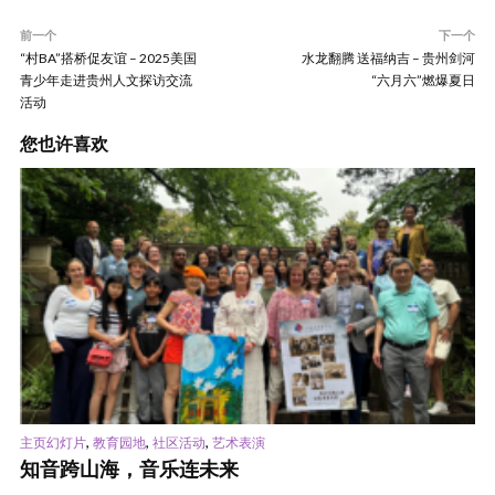
前一个
下一个
“村BA”搭桥促友谊 – 2025美国
水龙翻腾 送福纳吉 – 贵州剑河
青少年走进贵州人文探访交流
“六月六”燃爆夏日
活动
您也许喜欢
,
,
,
主页幻灯片
教育园地
社区活动
艺术表演
知音跨山海，音乐连未来