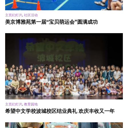
,
主页幻灯片
社区活动
美京博雅苑第一届“宝贝萌运会”圆满成功
,
主页幻灯片
教育园地
希望中文学校波城校区结业典礼 欢庆丰收又一年