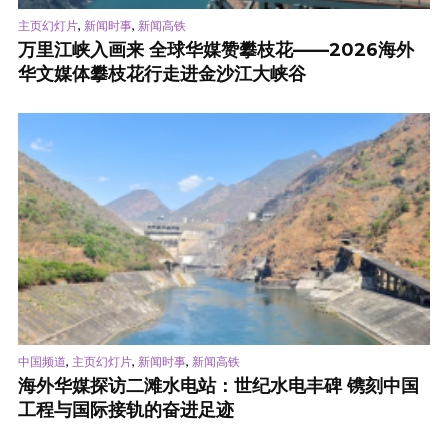
,
,
主页幻灯片
新闻时事
新闻高铁
万里江峡入画来 全球华媒赞攀枝花——2026海外
华文媒体攀枝花行走进金沙江大峡谷
,
,
,
中国频道
主页幻灯片
新闻时事
新闻高铁
海外华媒探访二滩水电站：世纪水电丰碑 镌刻中国
工程与国际接轨的奋进足迹