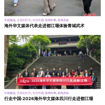
,
,
,
,
中国频道
主页幻灯片
今日中国
新闻时事
新闻高铁
海外华文媒体代表走进都江堰体验青城武术
,
,
,
,
中国频道
主页幻灯片
今日中国
新闻时事
新闻高铁
行走中国·2026海外华文媒体四川行走进都江堰