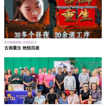
,
东方银幕回响
主页幻灯片
古画重生 艳惊四座