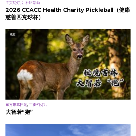
,
主页幻灯片
社区活动
2026 CCACC Health Charity Pickleball（健康
慈善匹克球杯）
视频
,
东方银幕回响
主页幻灯片
大智若“狍”