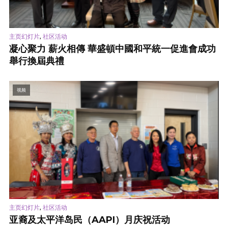
,
主页幻灯片
社区活动
凝心聚力 薪火相傳 華盛頓中國和平統一促進會成功
舉行換屆典禮
视频
,
主页幻灯片
社区活动
亚裔及太平洋岛民（AAPI）月庆祝活动