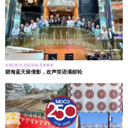
,
,
主页幻灯片
社区活动
艺术表演
碧海蓝天留倩影，欢声笑语满邮轮