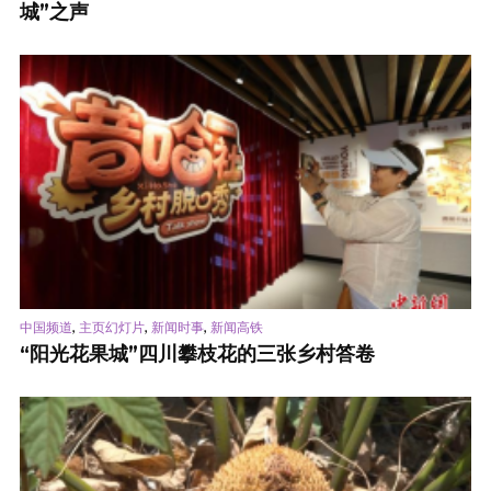
城”之声
,
,
,
中国频道
主页幻灯片
新闻时事
新闻高铁
“阳光花果城”四川攀枝花的三张乡村答卷