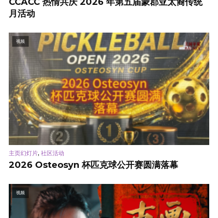
CCACC 热情共庆 2026 年第五届蒙郡亚太裔传统
月活动
视频
,
主页幻灯片
社区活动
2026 Osteosyn 杯匹克球公开赛圆满落幕
视频