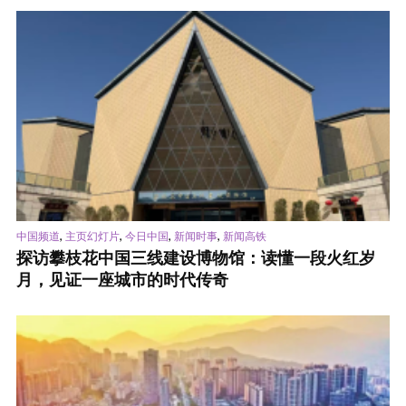
,
,
,
,
中国频道
主页幻灯片
今日中国
新闻时事
新闻高铁
探访攀枝花中国三线建设博物馆：读懂一段火红岁
月，见证一座城市的时代传奇