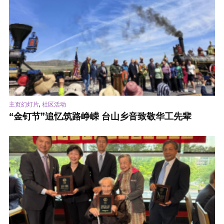
,
主页幻灯片
社区活动
“金钉节”追忆筑路峥嵘 台山乡音致敬华工先辈