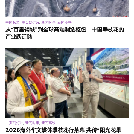
,
,
,
中国频道
主页幻灯片
新闻时事
新闻高铁
从“百里钢城”到全球高端制造枢纽：中国攀枝花的
产业跃迁路
,
,
主页幻灯片
新闻时事
新闻高铁
2026海外华文媒体攀枝花行落幕 共传“阳光花果