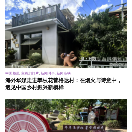
,
,
,
中国频道
主页幻灯片
新闻时事
新闻高铁
海外华媒走进攀枝花昔格达村：在烟火与诗意中，
遇见中国乡村振兴新模样