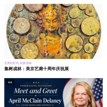
,
主页幻灯片
社区活动
集树成林：美京艺廊十周年庆祝展
视频