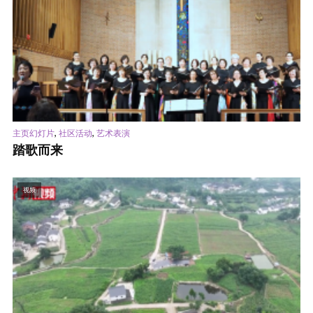
,
,
主页幻灯片
社区活动
艺术表演
踏歌而来
视频