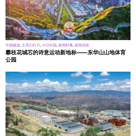
,
,
,
,
中国频道
主页幻灯片
今日中国
新闻时事
新闻高铁
攀枝花城芯的诗意运动新地标——东华山山地体育
公园