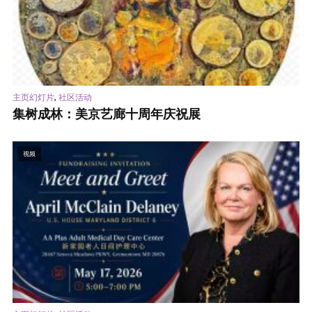
,
主页幻灯片
社区活动
集树成林：美京艺廊十周年庆祝展
视频