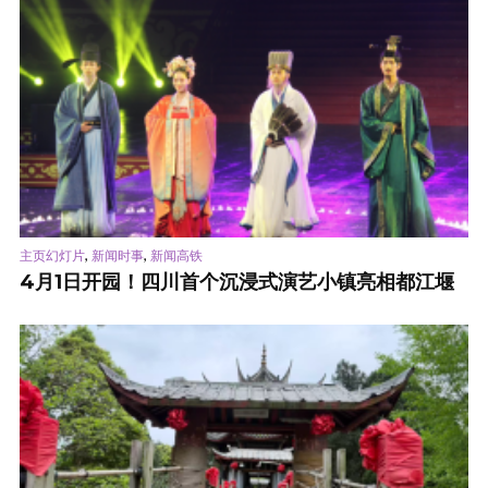
,
,
主页幻灯片
新闻时事
新闻高铁
4月1日开园！四川首个沉浸式演艺小镇亮相都江堰