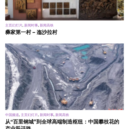
,
,
主页幻灯片
新闻时事
新闻高铁
彝家第一村 – 迤沙拉村
,
,
,
中国频道
主页幻灯片
新闻时事
新闻高铁
从“百里钢城”到全球高端制造枢纽：中国攀枝花的
产业跃迁路