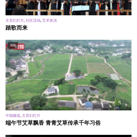
,
,
主页幻灯片
社区活动
艺术表演
踏歌而来
视频
,
中国频道
主页幻灯片
端午节艾草飘香 青青艾草传承千年习俗