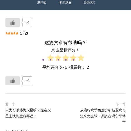
加评论
稍后观看
影院模式
+4
5
(
2
)
这篇文章有帮助吗？
点击星标评分！
平均评分
5
/ 5. 投票数：
2
+4
前一个
下一个
人类可以移民火星嘛？先在火
从流行病学角度分析新冠病毒
星上找到生命再说！
的来龙去脉 – 讲演者 冯宁平博
士