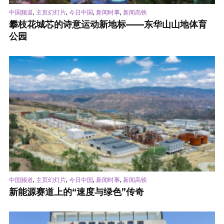
,
,
,
,
中国频道
主页幻灯片
今日中国
新闻时事
新闻高铁
攀枝花城芯的诗意运动新地标——东华山山地体育
公园
,
,
,
,
中国频道
主页幻灯片
今日中国
新闻时事
新闻高铁
新能源赛道上的“速度与绿色”传奇