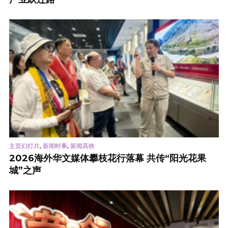
,
,
主页幻灯片
新闻时事
新闻高铁
2026海外华文媒体攀枝花行落幕 共传“阳光花果
城”之声