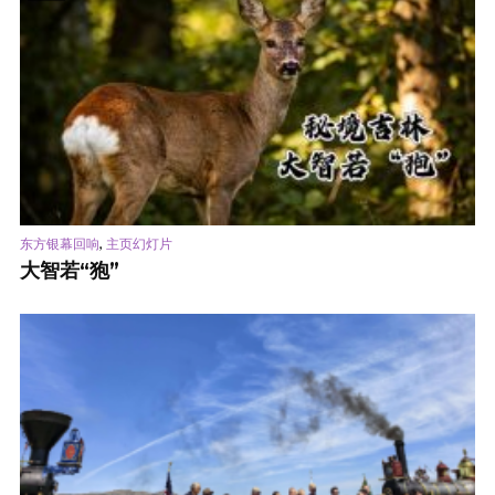
,
东方银幕回响
主页幻灯片
大智若“狍”