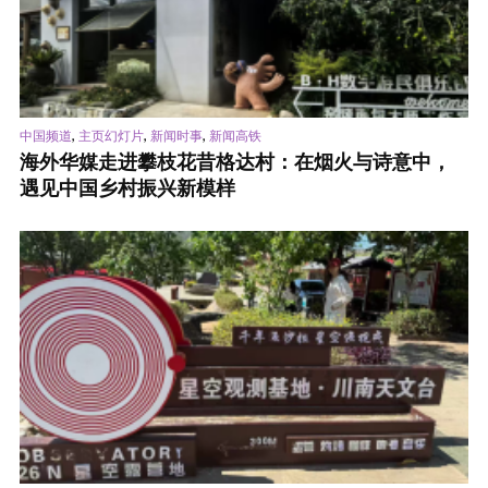
,
,
,
中国频道
主页幻灯片
新闻时事
新闻高铁
海外华媒走进攀枝花昔格达村：在烟火与诗意中，
遇见中国乡村振兴新模样