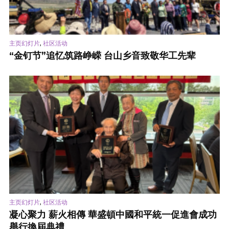
,
主页幻灯片
社区活动
“金钉节”追忆筑路峥嵘 台山乡音致敬华工先辈
,
主页幻灯片
社区活动
凝心聚力 薪火相傳 華盛頓中國和平統一促進會成功
舉行換屆典禮