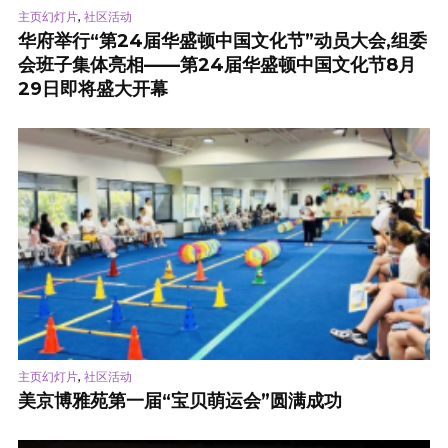
,
主页幻灯片
社区活动
华府举行“第24届华盛顿中国文化节”动员大会,组委
会班子集体亮相——第24届华盛顿中国文化节8月
29日即将盛大开幕
,
主页幻灯片
社区活动
美京博雅苑第一届“宝贝萌运会”圆满成功