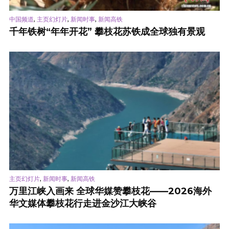
,
,
,
中国频道
主页幻灯片
新闻时事
新闻高铁
千年铁树“年年开花” 攀枝花苏铁成全球独有景观
,
,
主页幻灯片
新闻时事
新闻高铁
万里江峡入画来 全球华媒赞攀枝花——2026海外
华文媒体攀枝花行走进金沙江大峡谷