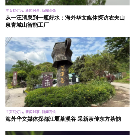
,
,
主页幻灯片
新闻时事
新闻高铁
从一汪清泉到一瓶好水：海外华文媒体探访农夫山
泉青城山智能工厂
,
,
主页幻灯片
新闻时事
新闻高铁
海外华文媒体探都江堰茶溪谷 采新茶传东方茶韵