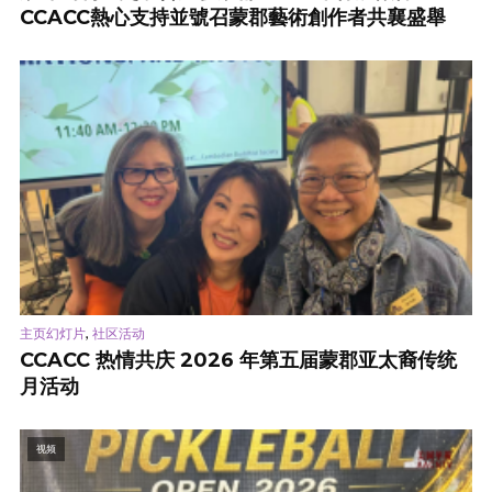
CCACC熱心支持並號召蒙郡藝術創作者共襄盛舉
,
主页幻灯片
社区活动
CCACC 热情共庆 2026 年第五届蒙郡亚太裔传统
月活动
视频