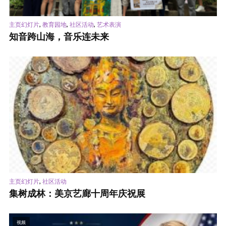
,
,
,
主页幻灯片
教育园地
社区活动
艺术表演
知音跨山海，音乐连未来
,
主页幻灯片
社区活动
集树成林：美京艺廊十周年庆祝展
视频