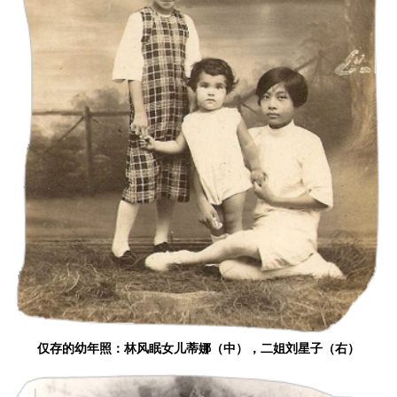
仅存的幼年照：林风眠女儿蒂娜（中），二姐刘星子（右）