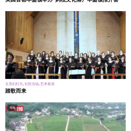
,
,
主页幻灯片
社区活动
艺术表演
踏歌而来
视频