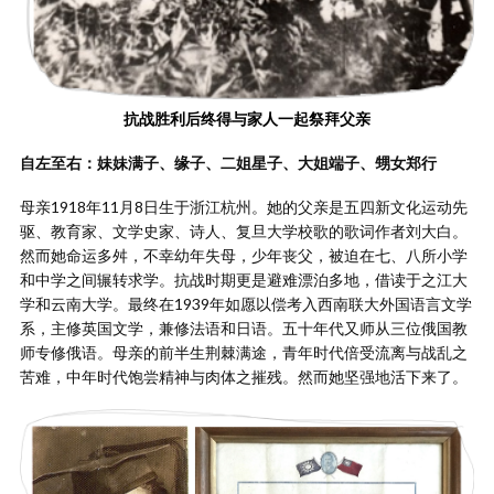
抗战胜利后终得与家人一起祭拜父亲
自左至右：妹妹满子、缘子、二姐星子、大姐端子、甥女郑行
母亲1918年11月8日生于浙江杭州。她的父亲是五四新文化运动先
驱、教育家、文学史家、诗人、复旦大学校歌的歌词作者刘大白。
然而她命运多舛，不幸幼年失母，少年丧父，被迫在七、八所小学
和中学之间辗转求学。抗战时期更是避难漂泊多地，借读于之江大
学和云南大学。最终在1939年如愿以偿考入西南联大外国语言文学
系，主修英国文学，兼修法语和日语。五十年代又师从三位俄国教
师专修俄语。母亲的前半生荆棘满途，青年时代倍受流离与战乱之
苦难，中年时代饱尝精神与肉体之摧残。然而她坚强地活下来了。