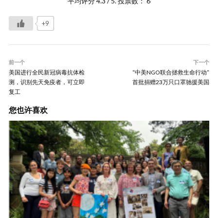
平均评分
4.3
/ 5. 投票数：
6
+9
前一个
下一个
美国进行全民新冠病毒抗体检
“中美NGO联合拯救生命行动”
测，识别先天免疫者，可立即
首批捐赠23万只口罩驰援美国
复工
您也许喜欢