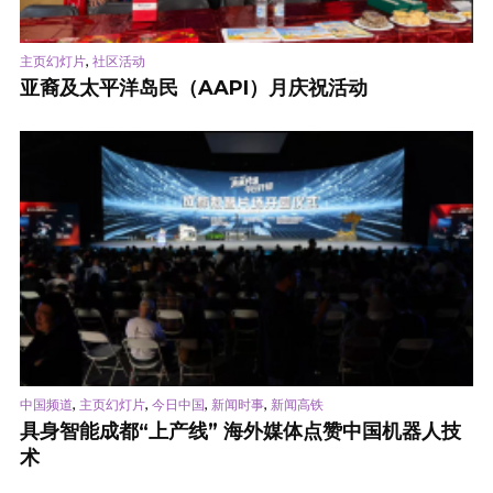
,
主页幻灯片
社区活动
亚裔及太平洋岛民（AAPI）月庆祝活动
,
,
,
,
中国频道
主页幻灯片
今日中国
新闻时事
新闻高铁
具身智能成都“上产线” 海外媒体点赞中国机器人技
术