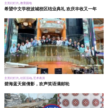
,
主页幻灯片
教育园地
希望中文学校波城校区结业典礼 欢庆丰收又一年
,
,
主页幻灯片
社区活动
艺术表演
碧海蓝天留倩影，欢声笑语满邮轮