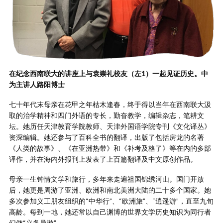
在纪念西南联大的讲座上与袁崇礼校友（左
1）一起见证历史。中
为主讲人路阳博士
七十年代末母亲在花甲之年枯木逢春，终于得以当年在西南联大汲
取的治学精神和四门外语的专长，勤奋教学，编辑杂志，笔耕文
坛。她历任天津教育学院教师、天津外国语学院专刊《文化译丛》
资深编辑。她还参与了百科全书的翻译，出版了包括房龙的名著
《人类的故事》、《在亚洲热带》和《补考及格了》等在内的多部
译作，并在海内外报刊上发表了上百篇翻译及中文原创作品。
母亲一生钟情文学和旅行，多年来走遍祖国锦绣河山。国门开放
后，她更是周游了亚洲、欧洲和南北美洲大陆的二十多个国家。她
多次参加义工朋友组织的“中华行”、“欧洲旅”、“逍遥游”，直至九旬
高龄。每到一地，她还常以自己渊博的世界文学历史知识为同行者
们做“义务导游”。