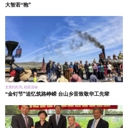
大智若“狍”
,
主页幻灯片
社区活动
“金钉节”追忆筑路峥嵘 台山乡音致敬华工先辈