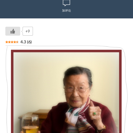
加评论
+9
4.3
(
6
)