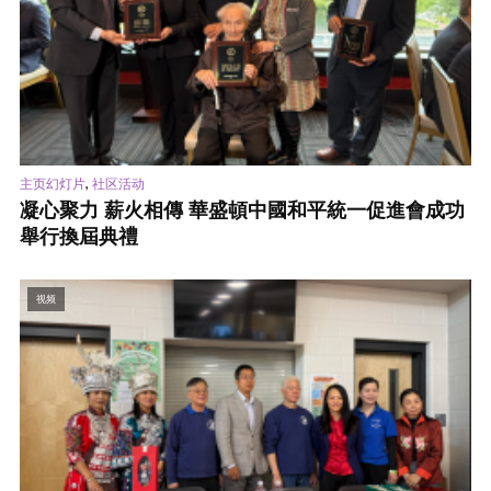
,
主页幻灯片
社区活动
凝心聚力 薪火相傳 華盛頓中國和平統一促進會成功
舉行換屆典禮
视频