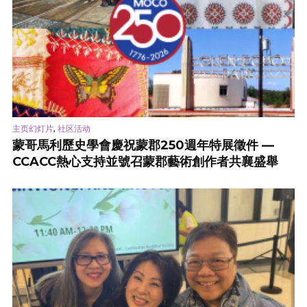
,
主页幻灯片
社区活动
蒙哥馬利歷史學會慶祝蒙郡250週年特展徵件 —
CCACC熱心支持並號召蒙郡藝術創作者共襄盛舉