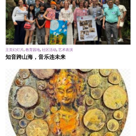
,
,
,
主页幻灯片
教育园地
社区活动
艺术表演
知音跨山海，音乐连未来