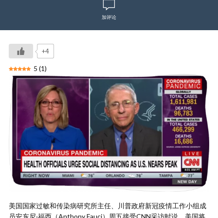
加评论
+4
5
(
1
)
美国国家过敏和传染病研究所主任、川普政府新冠疫情工作小组成
员安东尼·福西（Anthony Fauci）周五接受CNN采访时说，美国将