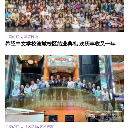
,
主页幻灯片
教育园地
希望中文学校波城校区结业典礼 欢庆丰收又一年
,
,
主页幻灯片
社区活动
艺术表演