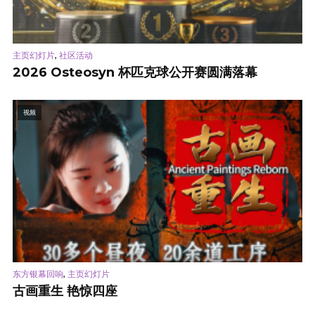
,
主页幻灯片
社区活动
2026 Osteosyn 杯匹克球公开赛圆满落幕
视频
,
东方银幕回响
主页幻灯片
古画重生 艳惊四座