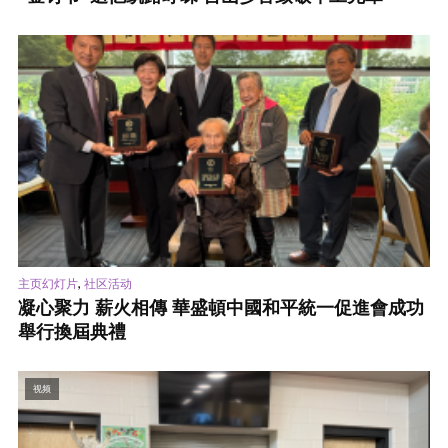
,
主页幻灯片
社区活动
凝心聚力 薪火相傳 華盛頓中國和平統一促進會成功
舉行換屆典禮
视频