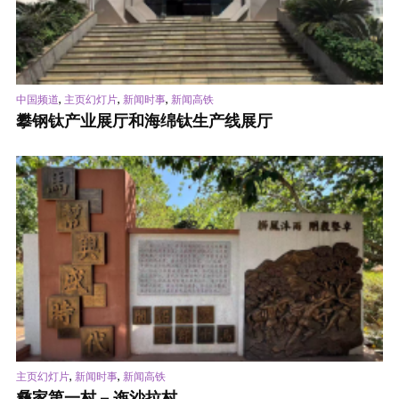
,
,
,
中国频道
主页幻灯片
新闻时事
新闻高铁
攀钢钛产业展厅和海绵钛生产线展厅
,
,
主页幻灯片
新闻时事
新闻高铁
彝家第一村 – 迤沙拉村