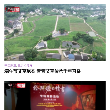
视频
,
中国频道
主页幻灯片
端午节艾草飘香 青青艾草传承千年习俗
视频