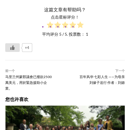
这篇文章有帮助吗？
点击星标评分！
平均评分
5
/ 5. 投票数：
1
+4
前一个
下一个
马里兰州蒙郡議會已撥款2500
百年风华 七彩人生 ——为母亲
萬美元，用於緊急援助小企
刘缘子送行 作者：刘嫄
業。
您也许喜欢