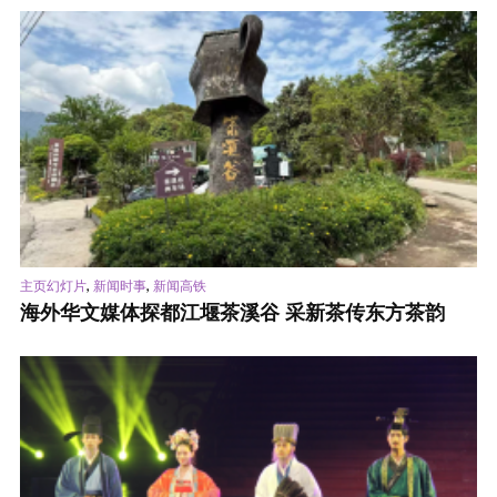
,
,
主页幻灯片
新闻时事
新闻高铁
海外华文媒体探都江堰茶溪谷 采新茶传东方茶韵