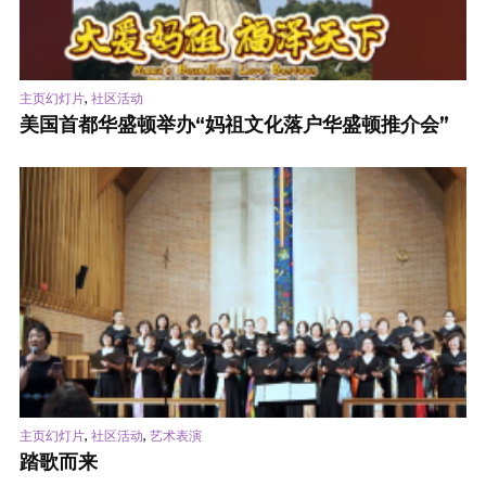
,
主页幻灯片
社区活动
美国首都华盛顿举办“妈祖文化落户华盛顿推介会”
,
,
主页幻灯片
社区活动
艺术表演
踏歌而来