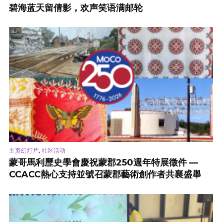
碧海蓝天留倩影，欢声笑语满邮轮
,
主页幻灯片
社区活动
蒙哥馬利歷史學會慶祝蒙郡250週年特展徵件 —
CCACC熱心支持並號召蒙郡藝術創作者共襄盛舉