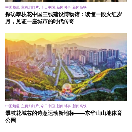
,
,
,
,
中国频道
主页幻灯片
今日中国
新闻时事
新闻高铁
探访攀枝花中国三线建设博物馆：读懂一段火红岁
月，见证一座城市的时代传奇
,
,
,
,
中国频道
主页幻灯片
今日中国
新闻时事
新闻高铁
攀枝花城芯的诗意运动新地标——东华山山地体育
公园