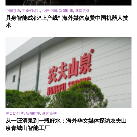
,
,
,
,
中国频道
主页幻灯片
今日中国
新闻时事
新闻高铁
具身智能成都“上产线” 海外媒体点赞中国机器人技
术
,
,
主页幻灯片
新闻时事
新闻高铁
从一汪清泉到一瓶好水：海外华文媒体探访农夫山
泉青城山智能工厂