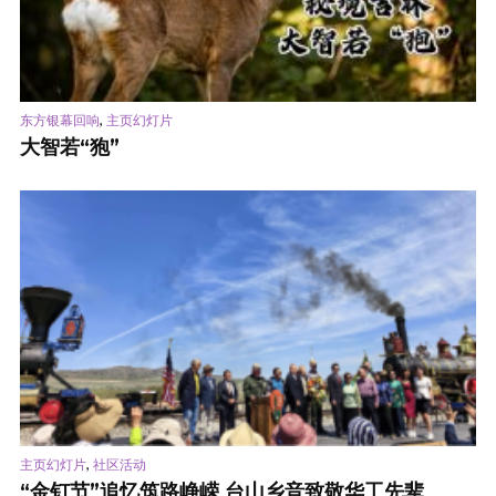
,
东方银幕回响
主页幻灯片
大智若“狍”
,
主页幻灯片
社区活动
“金钉节”追忆筑路峥嵘 台山乡音致敬华工先辈