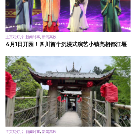
,
,
主页幻灯片
新闻时事
新闻高铁
4月1日开园！四川首个沉浸式演艺小镇亮相都江堰
,
,
主页幻灯片
新闻时事
新闻高铁