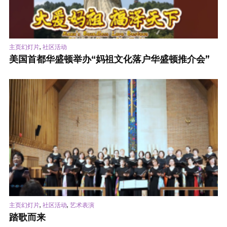
,
主页幻灯片
社区活动
美国首都华盛顿举办“妈祖文化落户华盛顿推介会”
,
,
主页幻灯片
社区活动
艺术表演
踏歌而来