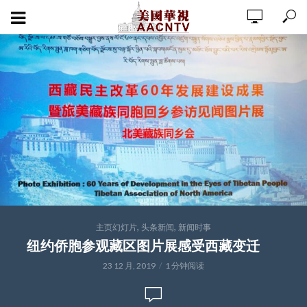
,
,
主页幻灯片
头条新闻
新闻时事
纽约侨胞参观藏区图片展感受西藏变迁
23 12 月, 2019
1 分钟阅读