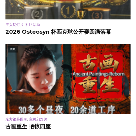
,
主页幻灯片
社区活动
2026 Osteosyn 杯匹克球公开赛圆满落幕
视频
,
东方银幕回响
主页幻灯片
古画重生 艳惊四座