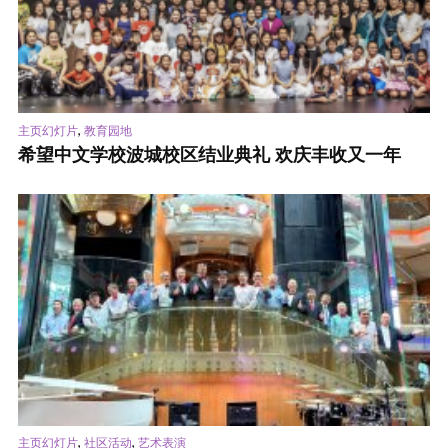
,
主页幻灯片
教育园地
希望中文学校波城校区结业典礼 欢庆丰收又一年
,
,
主页幻灯片
社区活动
艺术表演