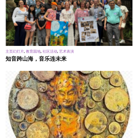
,
,
,
主页幻灯片
教育园地
社区活动
艺术表演
知音跨山海，音乐连未来