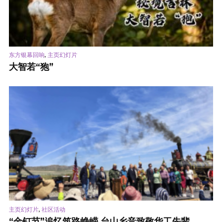
,
东方银幕回响
主页幻灯片
大智若“狍”
,
主页幻灯片
社区活动
“金钉节”追忆筑路峥嵘 台山乡音致敬华工先辈