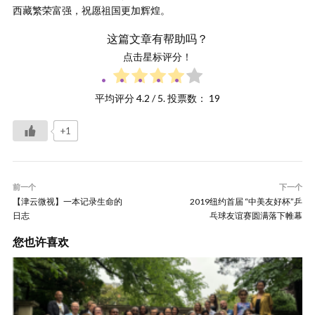
西藏繁荣富强，祝愿祖国更加辉煌。
这篇文章有帮助吗？
点击星标评分！
平均评分
4.2
/ 5. 投票数：
19
+1
前一个
下一个
【津云微视】一本记录生命的
2019纽约首届 “中美友好杯”乒
日志
乓球友谊赛圆满落下帷幕
您也许喜欢