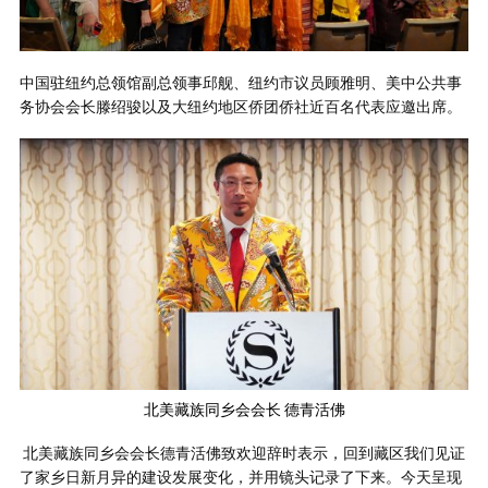
中国驻纽约总领馆副总领事邱舰、纽约市议员顾雅明、美中公共事
务协会会长滕绍骏以及大纽约地区侨团侨社近百名代表应邀出席。
北美藏族同乡会会长 德青活佛
北美藏族同乡会会长德青活佛致欢迎辞时表示，回到藏区我们见证
了家乡日新月异的建设发展变化，并用镜头记录了下来。今天呈现