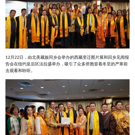
12月22日，由北美藏族同乡会举办的西藏变迁图片展和回乡见闻报
告会在纽约皇后区法拉盛举办，吸引了众多侨胞冒着冬至的严寒前
去观看和聆听。