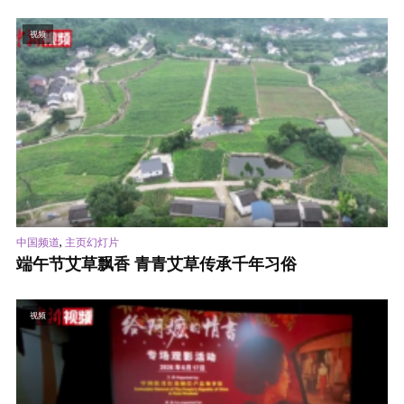
视频
,
中国频道
主页幻灯片
端午节艾草飘香 青青艾草传承千年习俗
视频