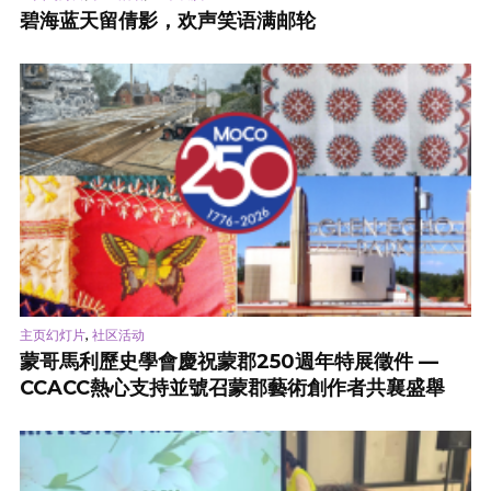
碧海蓝天留倩影，欢声笑语满邮轮
,
主页幻灯片
社区活动
蒙哥馬利歷史學會慶祝蒙郡250週年特展徵件 —
CCACC熱心支持並號召蒙郡藝術創作者共襄盛舉