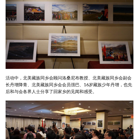
活动中，北美藏族同乡会顾问洛桑尼布教授、北美藏族同乡会副会
长丹增降青、北美藏族同乡会会员强巴、16岁藏族少年丹增，也先
后和与会各界人士分享了回家乡的见闻和感受。