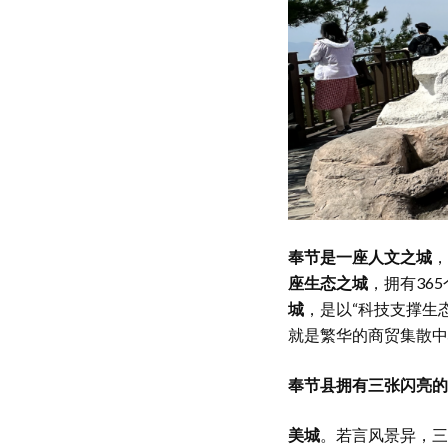
奉节是一座人文之城
，
座生态之城
，拥有36
城
，是以“科技支撑生
就是繁华的商贸集散中
奉节县拥有三张闪亮的
美城
。若言风景异，三