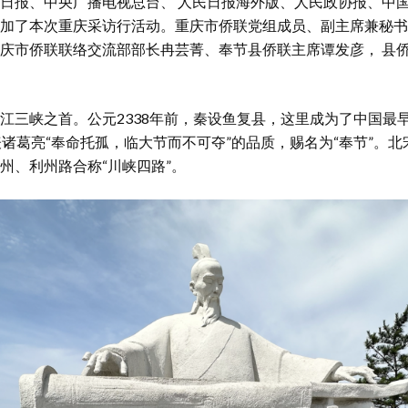
日报、中央广播电视总台、 人民日报海外版、人民政协报、中
加了本次重庆采访行活动。重庆市侨联党组成员、副主席兼秘书
庆市侨联联络交流部部长冉芸菁、奉节县侨联主席谭发彦， 县
江三峡之首。公元2338年前，秦设鱼复县，这里成为了中国最
表诸葛亮“奉命托孤，临大节而不可夺”的品质，赐名为“奉节”。
州、利州路合称“川峡四路”。