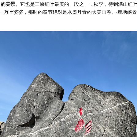
中的美景
。它也是三峡红叶最美的一段之一，秋季，待到满山红
种、万叶婆娑，那时的奉节绝对是水墨丹青的大美画卷。·瞿塘峡