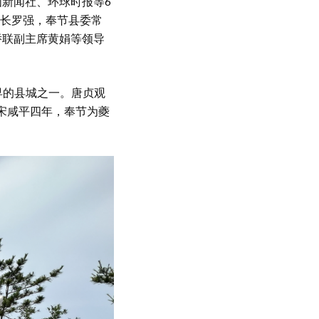
国新闻社、环球时报等6
长罗强，奉节县委常
侨联副主席黄娟等领导
早的县城之一。唐贞观
北宋咸平四年，奉节为夔