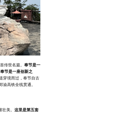
首传世名篇。
奉节是一
。
奉节是一座创新之
道穿境而过，奉节自古
，郑渝高铁全线贯通。
限壮美。
这里是第五套