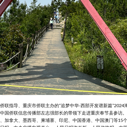
侨联指导、重庆市侨联主办的“追梦中华-西部开发谱新篇”202
中国侨联信息传播部左志强部长的带领下走进重庆奉节县参访。
、加拿大、墨西哥、柬埔寨、印尼、中国香港、中国澳门等15个