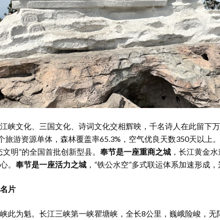
江峡文化、三国文化、诗词文化交相辉映，千名诗人在此留下万
5个旅游资源单体，森林覆盖率65.3%，空气优良天数350天以上
态文明”的全国首批创新型县。
奉节是一座重商之城
，长江黄金水
心。
奉节是一座活力之城
，“铁公水空”多式联运体系加速形成
名片
峡此为魁。长江三峡第一峡瞿塘峡，全长8公里，巍峨险峻，无