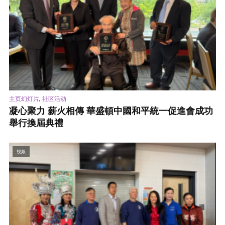
,
主页幻灯片
社区活动
凝心聚力 薪火相傳 華盛頓中國和平統一促進會成功
舉行換屆典禮
视频