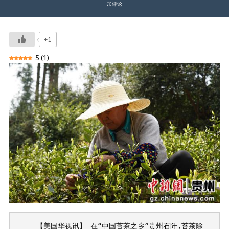
加评论
+1
5
(
1
)
    【美国华视讯】 在“中国苔茶之乡”贵州石阡,苔茶除