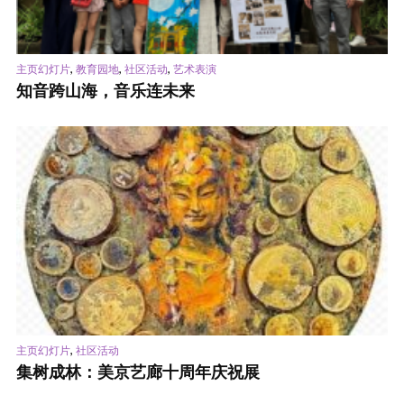
,
,
,
主页幻灯片
教育园地
社区活动
艺术表演
知音跨山海，音乐连未来
,
主页幻灯片
社区活动
集树成林：美京艺廊十周年庆祝展