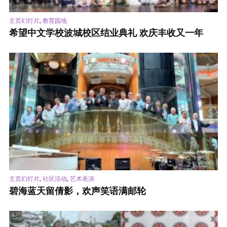
,
主页幻灯片
教育园地
希望中文学校波城校区结业典礼 欢庆丰收又一年
,
,
主页幻灯片
社区活动
艺术表演
碧海蓝天留倩影，欢声笑语满邮轮