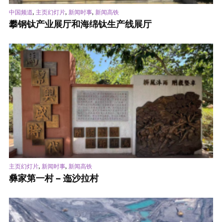
,
,
,
中国频道
主页幻灯片
新闻时事
新闻高铁
攀钢钛产业展厅和海绵钛生产线展厅
,
,
主页幻灯片
新闻时事
新闻高铁
彝家第一村 – 迤沙拉村