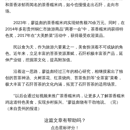
和茶香浓郁而闻名的茶香糯米鸡，如今也慢慢走出石阡，走向市
场。
2023年，廖益彪的茶香糯米鸡实现销售额70余万元。同时，在
2014年多彩贵州铜仁市旅游商品“两赛一会”中，茶香糯米鸡获得特
色奖，2017年在“大美黔菜”活动中，获得最受欢迎菜品。
民以食为天，作为旅游六要素之一，美食扮演着不可或缺的角
色。近年来，立足丰富的苔茶资源禀赋，石阡积极丰富茶产品，延
伸产业链，挖掘茶文化，提高附加值。
沿着这一思路，廖益彪经过三年的精心研究，相继摸索出了独
创的苔茶神汤、火树茶花、红茶烧肉、苔茶鱼韵等“全茶宴”菜肴，
极大丰富了石阡苔茶的文化内涵，拓宽了石阡苔茶的适用场景。
“以后会通过短视频来推广茶香糯米鸡，让更多人了解茶香糯米
鸡这道特色美食，实现乡村振兴。”廖益彪饶有干劲地说。（完）
（来自贵州的报道）
这篇文章有帮助吗？
点击星标评分！