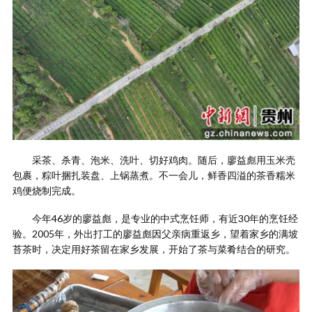
采茶、杀青、泡米、洗叶、切好鸡肉。随后，廖益彪用玉米壳
包裹，粽叶捆扎装盘、上锅蒸煮。不一会儿，鲜香四溢的茶香糯米
鸡便烧制完成。
今年46岁的廖益彪，是专业的中式烹饪师，有近30年的烹饪经
验。2005年，外出打工的廖益彪因父亲病重返乡，望着家乡的满坡
苔茶时，决定用好茶留在家乡发展，开始了茶与菜肴结合的研究。