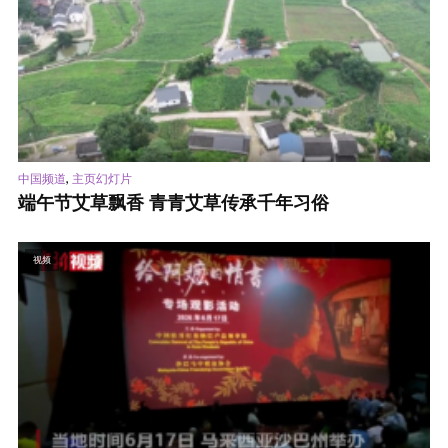
,
中国频道
主页幻灯片
端午节艾草飘香 青青艾草传承千年习俗
视频