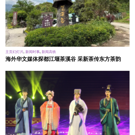
,
,
主页幻灯片
新闻时事
新闻高铁
海外华文媒体探都江堰茶溪谷 采新茶传东方茶韵