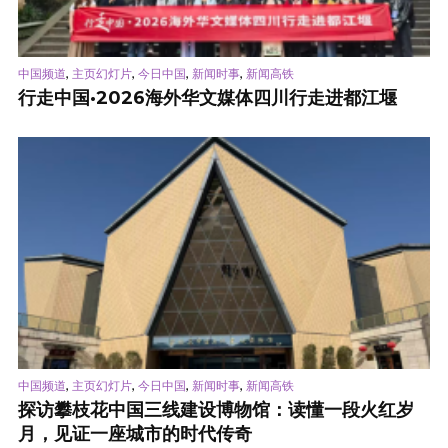
,
,
,
,
中国频道
主页幻灯片
今日中国
新闻时事
新闻高铁
行走中国·2026海外华文媒体四川行走进都江堰
,
,
,
,
中国频道
主页幻灯片
今日中国
新闻时事
新闻高铁
探访攀枝花中国三线建设博物馆：读懂一段火红岁
月，见证一座城市的时代传奇