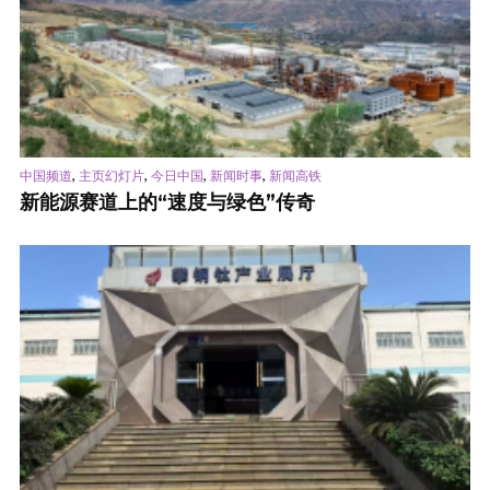
,
,
,
,
中国频道
主页幻灯片
今日中国
新闻时事
新闻高铁
新能源赛道上的“速度与绿色”传奇