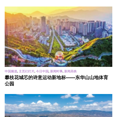
,
,
,
,
中国频道
主页幻灯片
今日中国
新闻时事
新闻高铁
攀枝花城芯的诗意运动新地标——东华山山地体育
公园