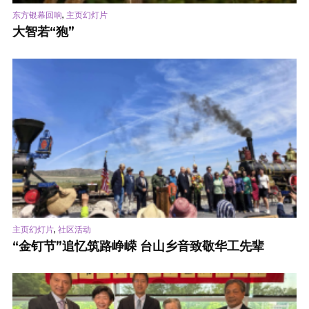
,
东方银幕回响
主页幻灯片
大智若“狍”
,
主页幻灯片
社区活动
“金钉节”追忆筑路峥嵘 台山乡音致敬华工先辈