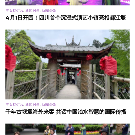
,
,
主页幻灯片
新闻时事
新闻高铁
4月1日开园！四川首个沉浸式演艺小镇亮相都江堰
,
,
主页幻灯片
新闻时事
新闻高铁
千年古堰迎海外来客 共话中国治水智慧的国际传播