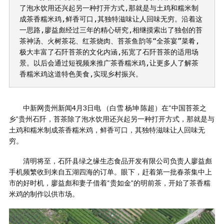
了泡水饮用还兴起另一种打开方式,那就是与土鸡和糯米制
成茶香糯米鸡,鲜香可口,其独特滋味让人回味无穷。沿着这
一思路,廖益彪经过三年的精心研究,相继摸索出了独创的苔
茶神汤、火树茶花、红茶烧肉、苔茶鱼韵等“全茶宴”菜肴,
极大丰富了石阡苔茶的文化内涵,拓宽了石阡苔茶的适用场
景。以后会通过短视频来推广茶香糯米鸡,让更多人了解茶
香糯米鸡这道特色美食,实现乡村振兴。
中新网贵州新闻4月3日电 （白雪 杨坤 陈超）在“中国苔茶之
乡”贵州石阡，苔茶除了泡水饮用还兴起另一种打开方式，那就是与
土鸡和糯米制成茶香糯米鸡，鲜香可口，其独特滋味让人回味无
穷。
清明将至，石阡县绿之缘生态食品开发有限公司负责人廖益彪
手机频繁收到来自五湖四海的订单。眼下，赶着第一批春茶集中上
市的好时机，廖益彪和妻子借着“贵如金”的明前茶，开始了茶香糯
米鸡的制作以供市场。