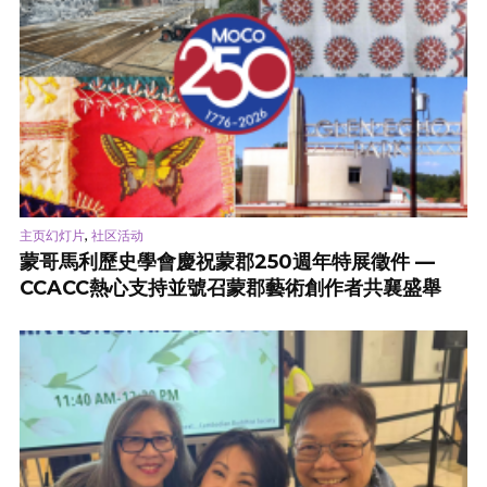
,
主页幻灯片
社区活动
蒙哥馬利歷史學會慶祝蒙郡250週年特展徵件 —
CCACC熱心支持並號召蒙郡藝術創作者共襄盛舉