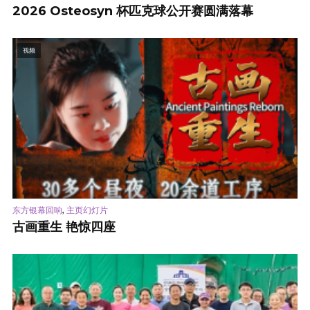
2026 Osteosyn 杯匹克球公开赛圆满落幕
视频
,
东方银幕回响
主页幻灯片
古画重生 艳惊四座