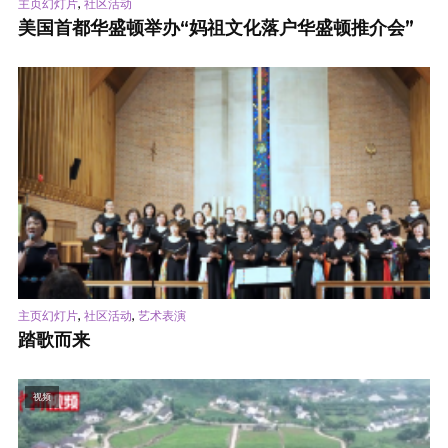
,
主页幻灯片
社区活动
美国首都华盛顿举办“妈祖文化落户华盛顿推介会”
,
,
主页幻灯片
社区活动
艺术表演
踏歌而来
视频