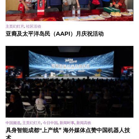
,
主页幻灯片
社区活动
亚裔及太平洋岛民（AAPI）月庆祝活动
,
,
,
,
中国频道
主页幻灯片
今日中国
新闻时事
新闻高铁
具身智能成都“上产线” 海外媒体点赞中国机器人技
术