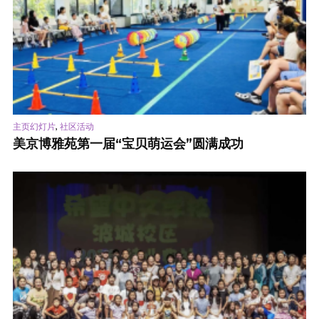
,
主页幻灯片
社区活动
美京博雅苑第一届“宝贝萌运会”圆满成功