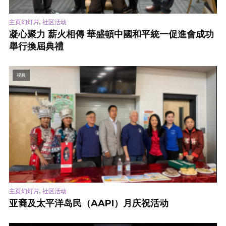
,
主页幻灯片
社区活动
凝心聚力 薪火相傳 華盛頓中國和平統一促進會成功
舉行換屆典禮
视频
,
主页幻灯片
社区活动
亚裔及太平洋岛民（AAPI）月庆祝活动