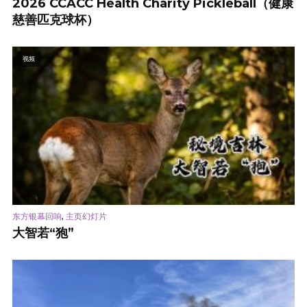
2026 CCACC Health Charity Pickleball（健康
慈善匹克球杯）
视频
,
东方银幕回响
主页幻灯片
大智若“狍”