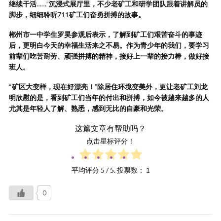
继续干活
……”
沉浸式展厅里，不少老矿工和研学团队跟着讲解员的
脚步，细细聆听
711
矿工们奋勇拼搏的故事。
郴州市一中学生罗昊参观后表示，了解到矿工们艰苦奋斗的事迹
后，更明白今天的幸福生活来之不易。作为青少年的我们，要学习
前辈们吃苦耐劳、顽强拼搏的精神，接好上一辈的接力棒，做好接
班人。
“
矿区大变样，现在好漂亮！
”
除居住环境变美外，更让老矿工刘龙
明欣慰的是，看到矿工们当年的付出和拼搏，如今被越来越多的人
尤其是年轻人了解、熟悉，感到无比的自豪和光荣。
这篇文章有帮助吗？
点击星标评分！
平均评分
5
/ 5. 投票数：
1
0