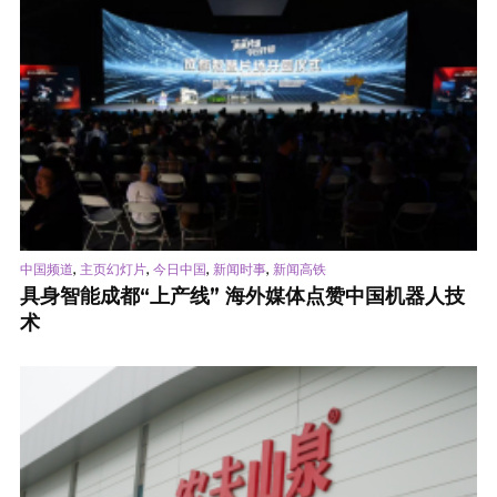
,
,
,
,
中国频道
主页幻灯片
今日中国
新闻时事
新闻高铁
具身智能成都“上产线” 海外媒体点赞中国机器人技
术