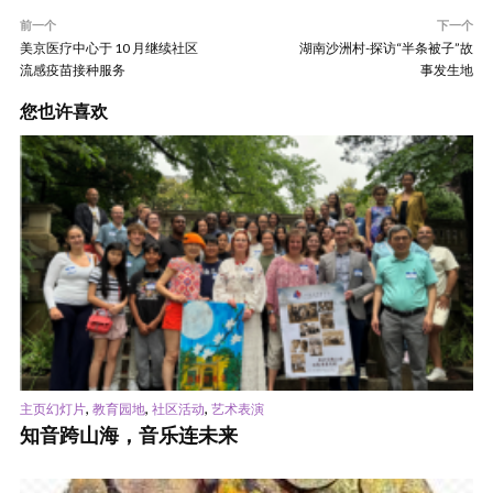
前一个
下一个
美京医疗中心于 10 月继续社区
湖南沙洲村-探访“半条被子”故
流感疫苗接种服务
事发生地
您也许喜欢
,
,
,
主页幻灯片
教育园地
社区活动
艺术表演
知音跨山海，音乐连未来