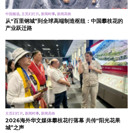
,
,
,
中国频道
主页幻灯片
新闻时事
新闻高铁
从“百里钢城”到全球高端制造枢纽：中国攀枝花的
产业跃迁路
,
,
主页幻灯片
新闻时事
新闻高铁
2026海外华文媒体攀枝花行落幕 共传“阳光花果
城”之声