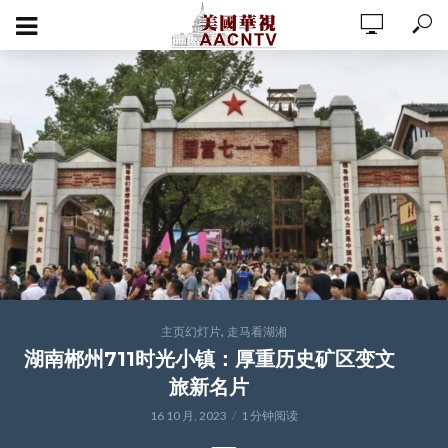
,
主页幻灯片
走马看湖湘
湖南郴州711时光小镇：厚重历史矿区变文
旅新名片
16 10 月, 2023
1 分钟阅读