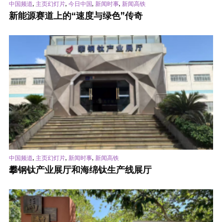
,
,
,
,
中国频道
主页幻灯片
今日中国
新闻时事
新闻高铁
新能源赛道上的“速度与绿色”传奇
,
,
,
中国频道
主页幻灯片
新闻时事
新闻高铁
攀钢钛产业展厅和海绵钛生产线展厅