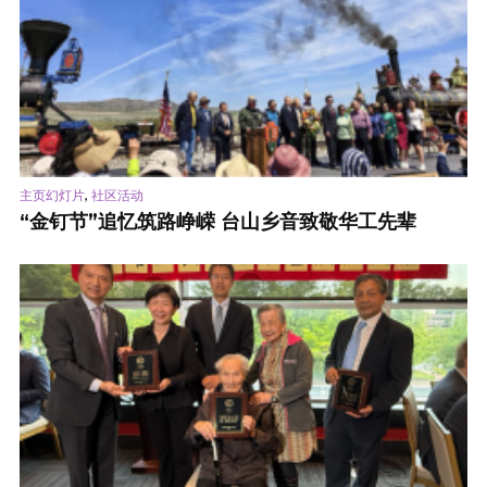
,
主页幻灯片
社区活动
“金钉节”追忆筑路峥嵘 台山乡音致敬华工先辈