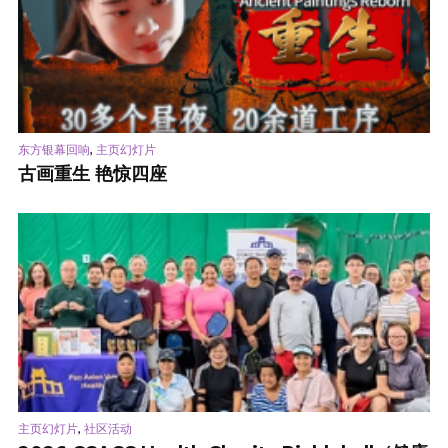
,
东方银幕回响
主页幻灯片
古画重生 艳惊四座
,
主页幻灯片
社区活动