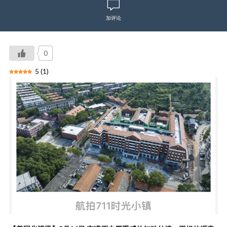
加评论
0
5
(
1
)