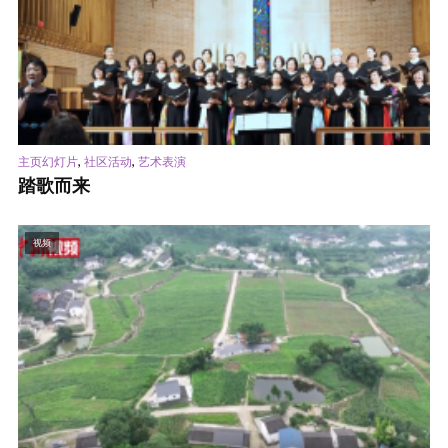
,
,
主页幻灯片
社区活动
艺术表演
踏歌而来
视频