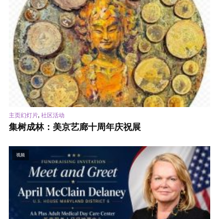
,
主页幻灯片
社区活动
集树成林：美京艺廊十周年庆祝展
视频