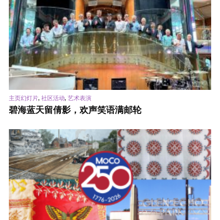
,
,
主页幻灯片
社区活动
艺术表演
碧海蓝天留倩影，欢声笑语满邮轮