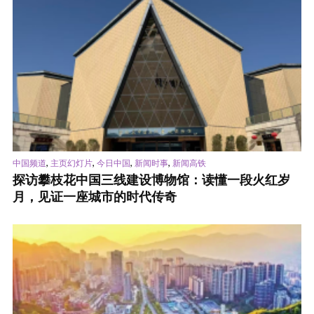
,
,
,
,
中国频道
主页幻灯片
今日中国
新闻时事
新闻高铁
探访攀枝花中国三线建设博物馆：读懂一段火红岁
月，见证一座城市的时代传奇