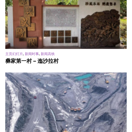
,
,
主页幻灯片
新闻时事
新闻高铁
彝家第一村 – 迤沙拉村