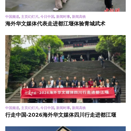
,
,
,
,
中国频道
主页幻灯片
今日中国
新闻时事
新闻高铁
海外华文媒体代表走进都江堰体验青城武术
,
,
,
,
中国频道
主页幻灯片
今日中国
新闻时事
新闻高铁
行走中国·2026海外华文媒体四川行走进都江堰