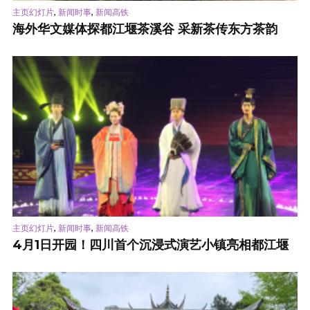
,
,
主页幻灯片
新闻时事
新闻高铁
海外华文媒体探都江堰茶溪谷 采新茶传东方茶韵
,
,
主页幻灯片
新闻时事
新闻高铁
4月1日开园！四川首个沉浸式演艺小镇亮相都江堰