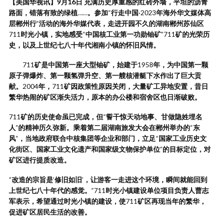
【美国华视讯】9月16日 充满历史厚重感的红砖外墙，平坦的沥青
路面，错落有致的绿植
……
。参加
“
行走中国
·2023
年海外华文媒体高
层郴州行
”
活动的海外华媒代表，走进开园不久的湖南郴州苏仙区
711
时光小镇，实地感受
“
中国核工业第一功勋铀矿
”711
矿的光荣历
史，以及上世纪七八十年代湘南小镇的怀旧风情。
711
矿是中国第一座大型铀矿，始建于
1958
年，为中国第一颗
原子弹爆炸、第一颗氢弹升空、第一艘核潜艇下水作出了巨大贡
献。
2004
年，
711
矿因政策性原因关闭，大量矿工异地安置，昔日
繁华热闹的矿区渐失活力，原本的办公楼和宿舍区也日渐破败。
711
矿的历史使命虽已完成，但
“
誓干惊天动地事、甘做隐姓埋名
人
”
的精神历久弥新。乘着第二届湖南旅发大会在郴州举办的
“
东
风
”
，当地政府联合中核集团等企业和部门，立足
“
国家工业历史文
化街区、国家工业文化遗产和国家级文物保护单位
”
的目标定位，对
矿区进行提质改造。
“
改造的宗旨是
‘
修旧如旧
’
，让游客一走进这个环境，瞬间就能回到
上世纪七八十年代的感觉。
”711
时光小镇建设单位项目负责人曹志
军表示，希望通过时光小镇的建设，使
711
矿区再现当年的繁华，
促进矿区居民生活的改善。