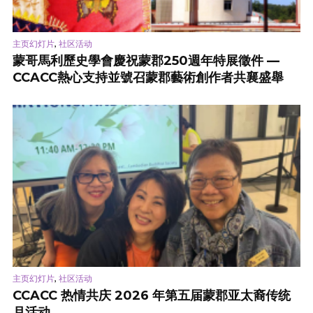
,
主页幻灯片
社区活动
蒙哥馬利歷史學會慶祝蒙郡250週年特展徵件 —
CCACC熱心支持並號召蒙郡藝術創作者共襄盛舉
,
主页幻灯片
社区活动
CCACC 热情共庆 2026 年第五届蒙郡亚太裔传统
月活动