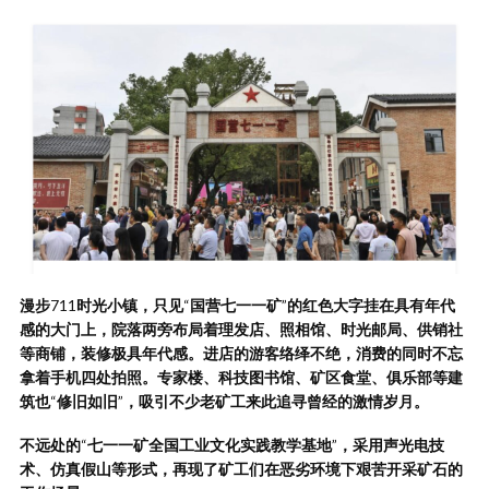
漫步
711
时光小镇，只见
“
国营七一一矿
”
的红色大字挂在具有年代
感的大门上，院落两旁布局着理发店、照相馆、时光邮局、供销社
等商铺，装修极具年代感。进店的游客络绎不绝，消费的同时不忘
拿着手机四处拍照。专家楼、科技图书馆、矿区食堂、俱乐部等建
筑也
“
修旧如旧
”
，吸引不少老矿工来此追寻曾经的激情岁月。
不远处的
“
七一一矿全国工业文化实践教学基地
”
，采用声光电技
术、仿真假山等形式，再现了矿工们在恶劣环境下艰苦开采矿石的