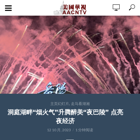
,
主页幻灯片
走马看湖湘
洞庭湖畔“烟火气”升腾醉美“夜巴陵” 点亮
夜经济
12 10 月, 2023
1 分钟阅读