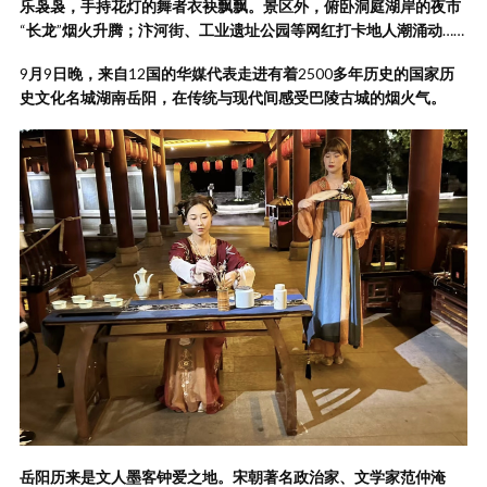
乐袅袅，手持花灯的舞者衣袂飘飘。景区外，俯卧洞庭湖岸的夜市
“
长龙
”
烟火升腾；汴河街、工业遗址公园等网红打卡地人潮涌动
……
9
月
9
日晚，来自
12
国的华媒代表走进有着
2500
多年历史的国家历
史文化名城湖南岳阳，在传统与现代间感受巴陵古城的烟火气。
岳阳历来是文人墨客钟爱之地。宋朝著名政治家、文学家范仲淹