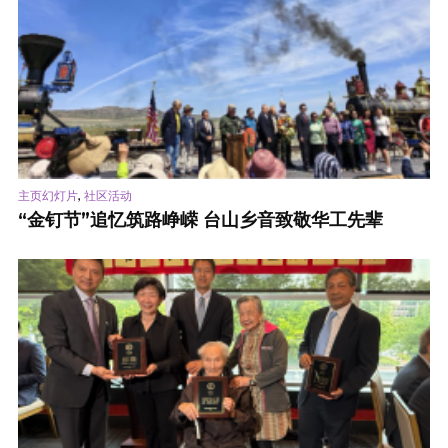
,
主页幻灯片
社区活动
“金钉节”追忆筑路峥嵘 台山乡音致敬华工先辈