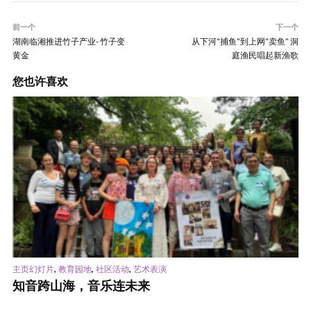
前一个
下一个
湖南临湘推进竹子产业- 竹子变
从下河“捕鱼”到上网“卖鱼” 洞
黄金
庭渔民唱起新渔歌
您也许喜欢
,
,
,
主页幻灯片
教育园地
社区活动
艺术表演
知音跨山海，音乐连未来