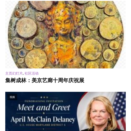
,
主页幻灯片
社区活动
集树成林：美京艺廊十周年庆祝展
视频