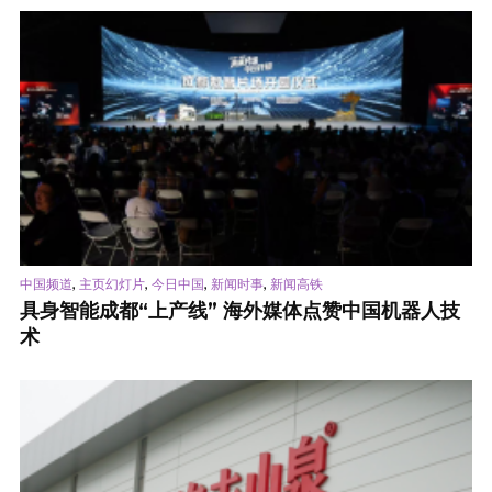
,
,
,
,
中国频道
主页幻灯片
今日中国
新闻时事
新闻高铁
具身智能成都“上产线” 海外媒体点赞中国机器人技
术