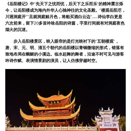
《岳阳楼记》中
“
先天下之忧而忧，后天下之乐而乐
”
的精神震古烁
今，让岳阳楼成为海内外华人心驰神往的文化圣殿。
“
楼观岳阳尽，
川迥洞庭开
”“
且就洞庭赊月色，将船买酒白云边
”……
诗仙李白更是
六次前来，留下
20
多首吟咏岳阳的诗篇，字里行间就有对洞庭夜色
烟火的沉迷。
步入岳阳楼景区，映入眼帘的是灯光映衬下的
“
五朝楼观
”
，
唐、宋、元、明、清五个朝代的岳阳楼以青铜微缩的形式，错落有
致地布局在蜿蜒的小溪边。临水起舞的舞者，沿途不时可见与游客
吟诗作赋、表演情景剧的演员，让人仿佛穿越时空。