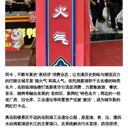
而今，不断丰富的
“
夜经济
”
消费业态，让充满历史韵味与潮流活力
的巴陵古城尽显
“
烟火气
”
和高人气。依托洞庭湖和千古名楼的响亮
名片，岳阳临湖临楼打造新夜市引流促消费，力塑集旅游、餐饮、
音乐、烧烤等融合发展的
“
老街区、新网红
”
特色名片；周边的一些
老厂房、旧仓库、工业遗址等闲置资产也被
“
激活
”
，成为城市新的
网红打卡点。
离岳阳楼景区不远的岳阳港工业遗址公园，原是湘、资、沅、澧四
水由洞庭湖进长江的主要港口。在系统解决污水直排、防洪排涝、