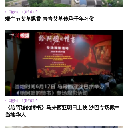
,
中国频道
主页幻灯片
端午节艾草飘香 青青艾草传承千年习俗
视频
,
中国频道
主页幻灯片
《给阿嬷的情书》马来西亚明日上映 沙巴专场戳中
当地华人