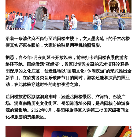
沿着一条清代麻石街行至岳阳楼主楼下，文人墨客笔下的千古名楼
便真实还原在眼前，大家纷纷驻足用手机拍照留影。
据悉，自今年
5
月夜间延长开放以来，前来打卡岳阳楼夜景的游客
络绎不绝。围绕做活
“
夜经济
”
，景区以情景交融的艺术演绎诠释岳
阳深厚的文化底蕴，创造性地以
“
国潮文化
+
休闲夜游
”
的形式推出全
新节目。在欣赏各类音乐歌舞节目的同时，游客还能和演员拍照互
动，在此体验穿越时空的奇妙夜游之旅。
岳阳楼旅游区濒临洞庭湖畔，涵盖岳阳楼景区、汴河街、巴陵广
场、洞庭南路历史文化街区、岳阳港遗址公园，是岳阳核心旅游资
源的聚集地。
2022
年
8
月，岳阳楼旅游区入选第二批国家级夜间文
化和旅游消费集聚区。