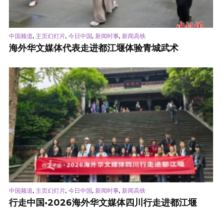
,
,
,
,
中国频道
主页幻灯片
今日中国
新闻时事
新闻高铁
海外华文媒体代表走进都江堰体验青城武术
,
,
,
,
中国频道
主页幻灯片
今日中国
新闻时事
新闻高铁
行走中国·2026海外华文媒体四川行走进都江堰