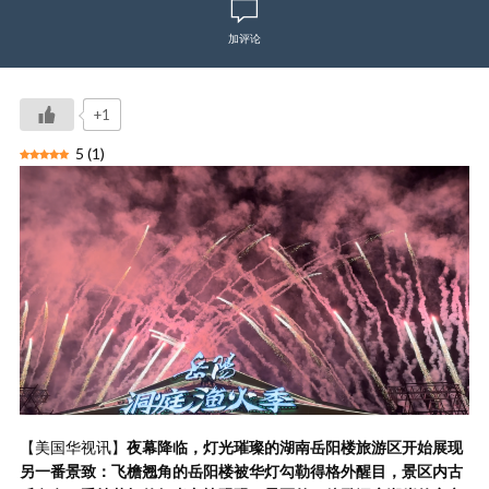
加评论
+1
5
(
1
)
【美国华视讯】
夜幕降临，灯光璀璨的湖南岳阳楼旅游区开始展现
另一番景致：飞檐翘角的岳阳楼被华灯勾勒得格外醒目，景区内古