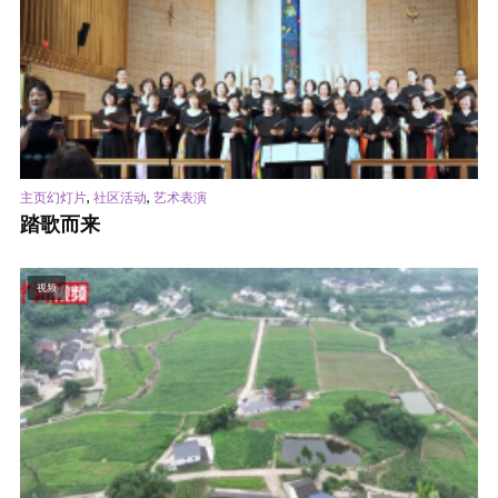
,
,
主页幻灯片
社区活动
艺术表演
踏歌而来
视频