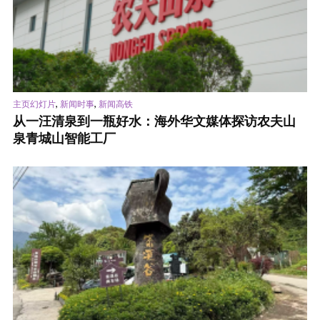
,
,
主页幻灯片
新闻时事
新闻高铁
从一汪清泉到一瓶好水：海外华文媒体探访农夫山
泉青城山智能工厂