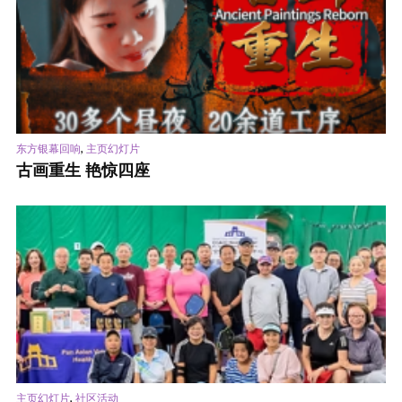
,
东方银幕回响
主页幻灯片
古画重生 艳惊四座
,
主页幻灯片
社区活动