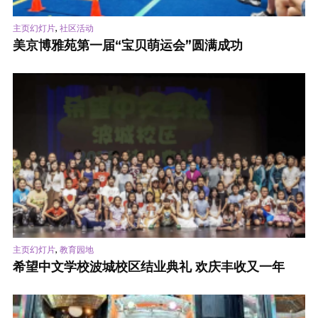
,
主页幻灯片
社区活动
美京博雅苑第一届“宝贝萌运会”圆满成功
,
主页幻灯片
教育园地
希望中文学校波城校区结业典礼 欢庆丰收又一年