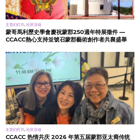
,
主页幻灯片
社区活动
蒙哥馬利歷史學會慶祝蒙郡250週年特展徵件 —
CCACC熱心支持並號召蒙郡藝術創作者共襄盛舉
,
主页幻灯片
社区活动
CCACC 热情共庆 2026 年第五届蒙郡亚太裔传统