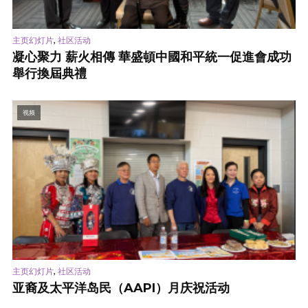
,
主页幻灯片
社区活动
凝心聚力 薪火相傳 華盛頓中國和平統一促進會成功
舉行換屆典禮
视频
,
主页幻灯片
社区活动
亚裔及太平洋岛民（AAPI）月庆祝活动