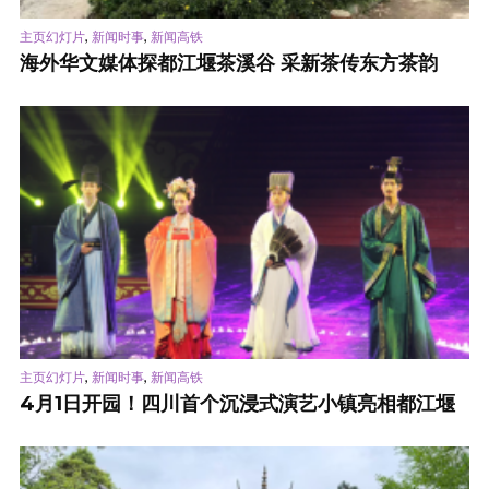
,
,
主页幻灯片
新闻时事
新闻高铁
海外华文媒体探都江堰茶溪谷 采新茶传东方茶韵
,
,
主页幻灯片
新闻时事
新闻高铁
4月1日开园！四川首个沉浸式演艺小镇亮相都江堰