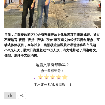
目前，岳阳楼旅游区
80
余项夜间开放文化旅游项目串珠成链。通过
不断培育
“
夜游
”“
夜赏
”“
夜读
”“
夜食
”
等夜间文旅经济和网红景点、互
动式体验项目，今年以来，岳阳楼旅游区累计吸引游客和市民超
650
万人次，最大日流量超过
20
万人次，有力地带动了周边餐饮、
住宿、演绎等文娱消费。
这篇文章有帮助吗？
点击星标评分！
平均评分
5
/ 5. 投票数：
1
+1