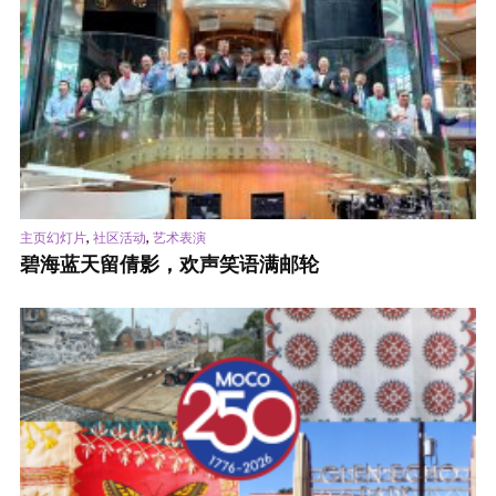
,
,
主页幻灯片
社区活动
艺术表演
碧海蓝天留倩影，欢声笑语满邮轮