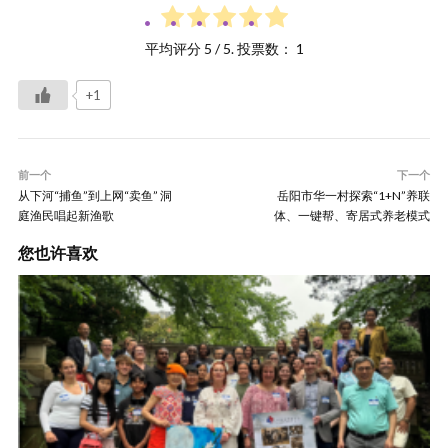
平均评分
5
/ 5. 投票数：
1
+1
前一个
下一个
从下河“捕鱼”到上网“卖鱼” 洞
岳阳市华一村探索“1+N”养联
庭渔民唱起新渔歌
体、一键帮、寄居式养老模式
您也许喜欢