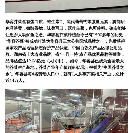
华容芥菜含有蛋白质、维生素
C
、硫代葡萄甙等微量元素，腌制后
色泽淡黄，微酸香脆，味美可口，既作主菜，也可佐料。确实能够
让思乡人动鲈鱼之念。华容县芥菜种植至今已有
1500
多年的历史，
“
华容芥菜
”
被成功打造为华容县三大公共区域品牌之一，先后获得
国家农产品地理标志保护产品认证、中国百强农产品区域公用品
牌、湖南省十大农业品牌、省
“
一县一特
”
农产品优秀品牌等荣誉，
品牌估值达
19.06
亿元（人民币）。如今，华容县已成为全国最大
的芥菜生产基地，芥菜产业年产值超
80
亿元，被誉为
“
中国芥菜之
乡
”
。华容县每
4
名劳动人口中，就有
1
人从事芥菜相关产业，总计
近
14
万人。