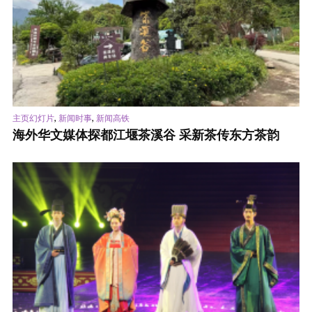
,
,
主页幻灯片
新闻时事
新闻高铁
海外华文媒体探都江堰茶溪谷 采新茶传东方茶韵