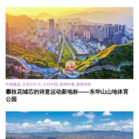
,
,
,
,
中国频道
主页幻灯片
今日中国
新闻时事
新闻高铁
攀枝花城芯的诗意运动新地标——东华山山地体育
公园