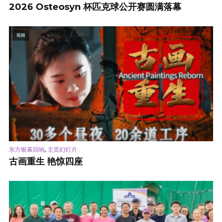
2026 Osteosyn 杯匹克球公开赛圆满落幕
视频
,
东方银幕回响
主页幻灯片
古画重生 艳惊四座