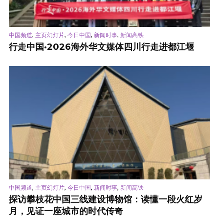
,
,
,
,
中国频道
主页幻灯片
今日中国
新闻时事
新闻高铁
行走中国·2026海外华文媒体四川行走进都江堰
,
,
,
,
中国频道
主页幻灯片
今日中国
新闻时事
新闻高铁
探访攀枝花中国三线建设博物馆：读懂一段火红岁
月，见证一座城市的时代传奇