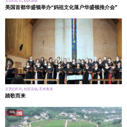
,
主页幻灯片
社区活动
美国首都华盛顿举办“妈祖文化落户华盛顿推介会”
,
,
主页幻灯片
社区活动
艺术表演
踏歌而来
视频