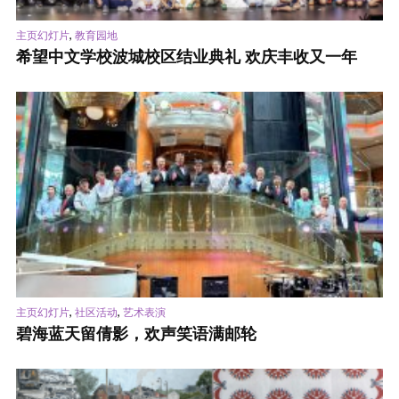
,
主页幻灯片
教育园地
希望中文学校波城校区结业典礼 欢庆丰收又一年
,
,
主页幻灯片
社区活动
艺术表演
碧海蓝天留倩影，欢声笑语满邮轮