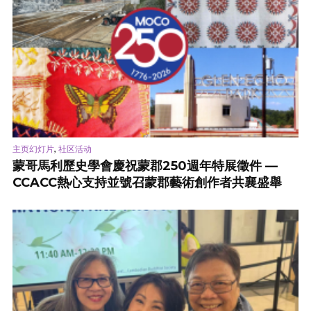
,
主页幻灯片
社区活动
蒙哥馬利歷史學會慶祝蒙郡250週年特展徵件 —
CCACC熱心支持並號召蒙郡藝術創作者共襄盛舉