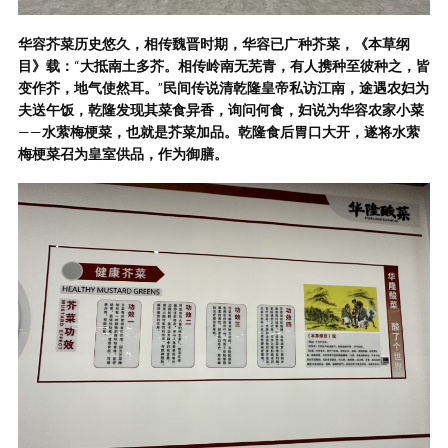
华容芥菜历史悠久，相传魏晋时期，华容已广种芥菜，《本草纲
目》载：
“
大抵南土多芥。相传岭南无芜青，有人携种至彼种之，皆
变作芥，地气使然耳。
”
民间传说清乾隆皇帝私访江南，途遇农妇为
夫送午饭，乾隆发现其菜食异香，询问何食，妇说为华容农家小菜
——
水萦梅梗菜，也就是芥菜加品。乾隆食后胃口大开，遂将水萦
梅梗菜召为皇室供品，作为御膳。