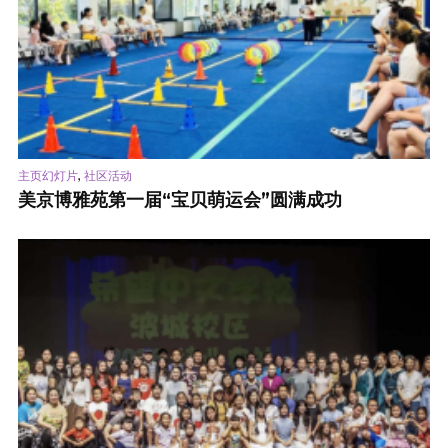
,
主页幻灯片
社区活动
美京博雅苑第一届“宝贝萌运会”圆满成功