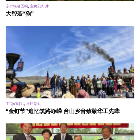
,
东方银幕回响
主页幻灯片
大智若“狍”
,
主页幻灯片
社区活动
“金钉节”追忆筑路峥嵘 台山乡音致敬华工先辈