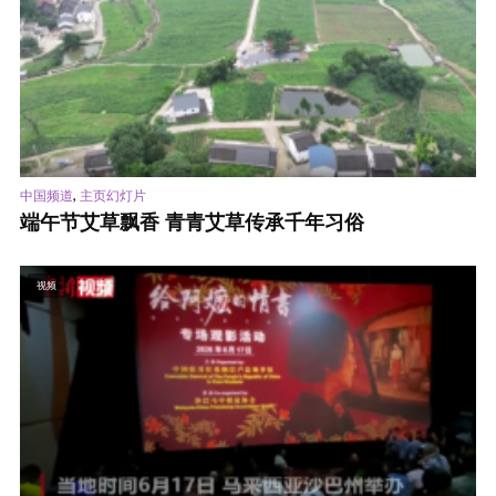
,
中国频道
主页幻灯片
端午节艾草飘香 青青艾草传承千年习俗
视频