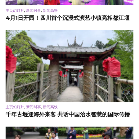
,
,
主页幻灯片
新闻时事
新闻高铁
4月1日开园！四川首个沉浸式演艺小镇亮相都江堰
,
,
主页幻灯片
新闻时事
新闻高铁
千年古堰迎海外来客 共话中国治水智慧的国际传播