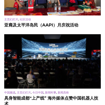
,
主页幻灯片
社区活动
亚裔及太平洋岛民（AAPI）月庆祝活动
,
,
,
,
中国频道
主页幻灯片
今日中国
新闻时事
新闻高铁
具身智能成都“上产线” 海外媒体点赞中国机器人技
术