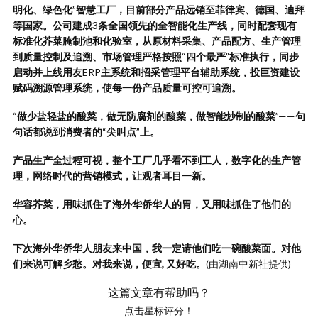
明化、绿色化
”
智慧工厂，目前部分产品远销至菲律宾、德国、迪拜
等国家。公司建成
3
条全国领先的全智能化生产线，同时配套现有
标准化芥菜腌制池和化验室，从原材料采集、产品配方、生产管理
到质量控制及追溯、市场管理严格按照
“
四个最严
”
标准执行，同步
启动并上线用友
ERP
主系统和招采管理平台辅助系统，投巨资建设
赋码溯源管理系统，使每一份产品质量可控可追溯。
“
做少盐轻盐的酸菜，做无防腐剂的酸菜，做智能炒制的酸菜
”——
句
句话都说到消费者的
“
尖叫点
”
上。
产品生产全过程可视，整个工厂几乎看不到工人，数字化的生产管
理，网络时代的营销模式，让观者耳目一新。
华容芥菜，用味抓住了海外华侨华人的胃，又用味抓住了他们的
心。
下次海外华侨华人朋友来中国，我一定请他们吃一碗酸菜面。对他
们来说可解乡愁。对我来说，便宜, 又好吃。
(由湖南中新社提供)
这篇文章有帮助吗？
点击星标评分！