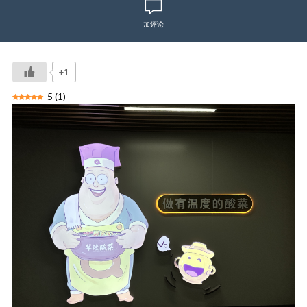
加评论
+1
5
(
1
)