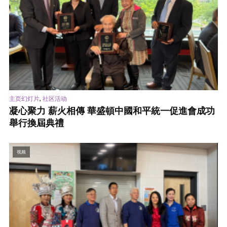
,
主页幻灯片
社区活动
凝心聚力 薪火相傳 華盛頓中國和平統一促進會成功
舉行換屆典禮
视频