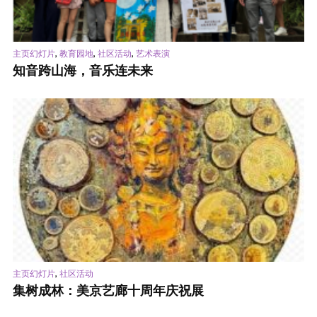
,
,
,
主页幻灯片
教育园地
社区活动
艺术表演
知音跨山海，音乐连未来
,
主页幻灯片
社区活动
集树成林：美京艺廊十周年庆祝展