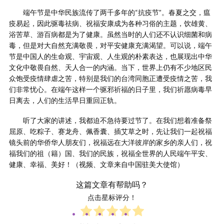
端午节是中华民族流传了两千多年的“抗疫节”。春夏之交，瘟
疫易起，因此驱毒祛病、祝福安康成为各种习俗的主题，饮雄黄、
浴苦草、游百病都是为了健康。虽然当时的人们还不认识细菌和病
毒，但是对大自然充满敬畏，对平安健康充满渴望。可以说，端午
节是中国人的生命观、宇宙观、人生观的朴素表达，也展现出中华
文化中敬畏自然、天人合一的内涵。当下，世界上仍有不少地区民
众饱受疫情肆虐之苦，特别是我们的台湾同胞正遭受疫情之苦，我
们非常忧心。在端午这样一个驱邪祈福的日子里，我们祈愿病毒早
日离去，人们的生活早日重回正轨。
听了大家的讲述，我都迫不急待要过节了。在我们想着准备祭
屈原、吃粽子、赛龙舟、佩香囊、插艾草之时，先让我们一起祝福
镜头前的华侨华人朋友们，祝福远在大洋彼岸的家乡的亲人们，祝
福我们的祖（籍）国、我们的民族，祝福全世界的人民端午平安、
健康、幸福、美好！（视频、文章来自中国驻美大使馆）
这篇文章有帮助吗？
点击星标评分！