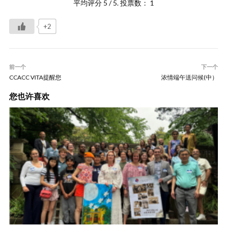
平均评分
5
/ 5. 投票数：
1
+2
前一个
下一个
CCACC VITA提醒您
浓情端午送问候(中）
您也许喜欢