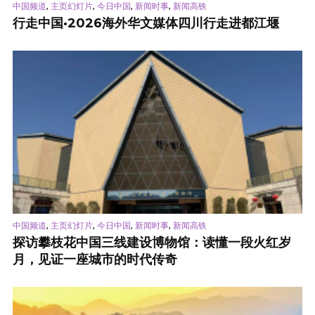
,
,
,
,
中国频道
主页幻灯片
今日中国
新闻时事
新闻高铁
行走中国·2026海外华文媒体四川行走进都江堰
,
,
,
,
中国频道
主页幻灯片
今日中国
新闻时事
新闻高铁
探访攀枝花中国三线建设博物馆：读懂一段火红岁
月，见证一座城市的时代传奇