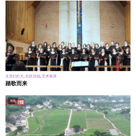
,
,
主页幻灯片
社区活动
艺术表演
踏歌而来
视频