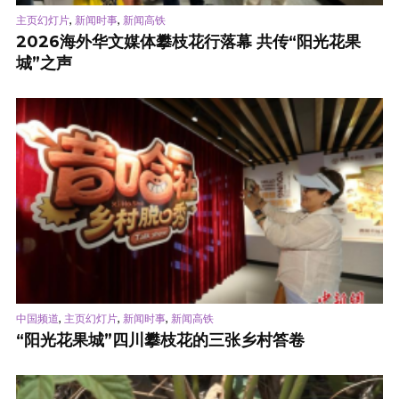
,
,
主页幻灯片
新闻时事
新闻高铁
2026海外华文媒体攀枝花行落幕 共传“阳光花果
城”之声
,
,
,
中国频道
主页幻灯片
新闻时事
新闻高铁
“阳光花果城”四川攀枝花的三张乡村答卷