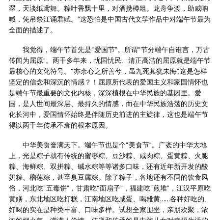
翠，天淡纸鸢舞。粽叶香飘十里，对酒携樽俎。龙舟争渡，助威呐
喊，凭吊祭江诵君赋。”这恐怕是中国古代文学作品中对端午节最为
全面的描述了。
我觉得，端午节首先是“爱国节”。所谓“节分端午自谁言，万古
传闻为屈原”。两千多年来，忧国忧民、清正高洁的屈原就是端午节
最核心的文化符号。“亦余心之所善兮，虽九死其犹未悔”,这是怎样
坚定的信念和深沉的情感？！屈原所代表的爱国主义和家国情怀也
是端午节最重要的文化内核，深深植根在中华民族的基因里。爱
国，是人世间最深层、最持久的情感，而在中华民族浩荡的历史文
化长河中，爱国情怀始终是伴随历史前进的主旋律，这也是端午节
得以两千年传承不衰的根本原因。
中华美食誉满天下。端午节也是个“美食节”。广袤的中华大地
上，光是粽子就有传统的蜜枣粽、豆沙粽、咸肉粽、蛋黄粽、火腿
粽、海鲜粽、双拼粽、碱水粽等等诸多口味，还有近年新开发的酸
奶粽、榴莲粽，甚至臭豆腐粽。除了粽子，各地还有不同的饮食风
俗，河北吃“五毒饼”，甘肃吃“面扇子”，福建吃“煎堆”，江汉平原吃
黄鳝，东北地区吃打糕，江南地区吃咸蛋、喝雄黄……各种好吃的、
好喝的实在是种类丰富、口味多样。试想全家围坐，亲朋欢聚，浓