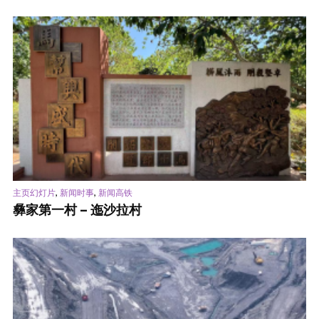
,
,
主页幻灯片
新闻时事
新闻高铁
彝家第一村 – 迤沙拉村