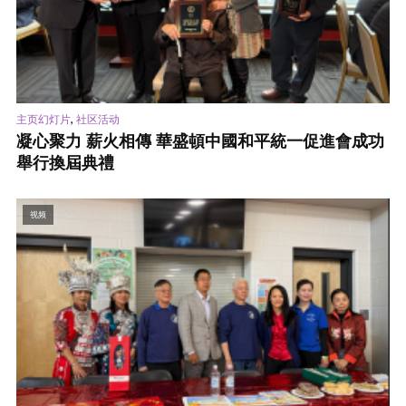
,
主页幻灯片
社区活动
凝心聚力 薪火相傳 華盛頓中國和平統一促進會成功
舉行換屆典禮
视频