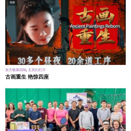
视频
,
东方银幕回响
主页幻灯片
古画重生 艳惊四座