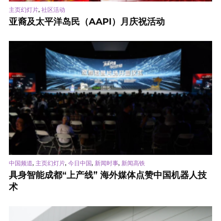
,
主页幻灯片
社区活动
亚裔及太平洋岛民（AAPI）月庆祝活动
,
,
,
,
中国频道
主页幻灯片
今日中国
新闻时事
新闻高铁
具身智能成都“上产线” 海外媒体点赞中国机器人技
术