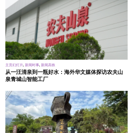
,
,
主页幻灯片
新闻时事
新闻高铁
从一汪清泉到一瓶好水：海外华文媒体探访农夫山
泉青城山智能工厂