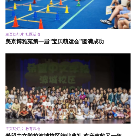
,
主页幻灯片
社区活动
美京博雅苑第一届“宝贝萌运会”圆满成功
,
主页幻灯片
教育园地