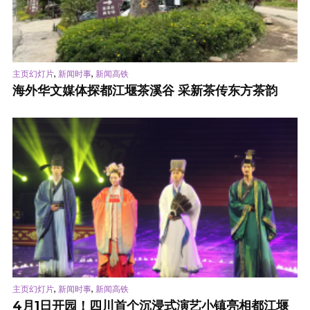
,
,
主页幻灯片
新闻时事
新闻高铁
海外华文媒体探都江堰茶溪谷 采新茶传东方茶韵
,
,
主页幻灯片
新闻时事
新闻高铁
4月1日开园！四川首个沉浸式演艺小镇亮相都江堰