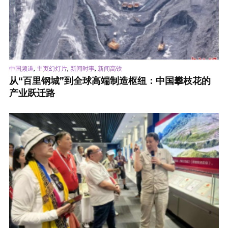
,
,
,
中国频道
主页幻灯片
新闻时事
新闻高铁
从“百里钢城”到全球高端制造枢纽：中国攀枝花的
产业跃迁路