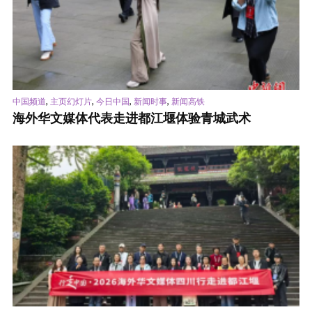
,
,
,
,
中国频道
主页幻灯片
今日中国
新闻时事
新闻高铁
海外华文媒体代表走进都江堰体验青城武术