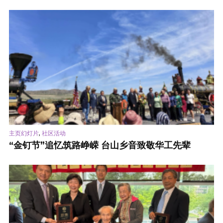
,
主页幻灯片
社区活动
“金钉节”追忆筑路峥嵘 台山乡音致敬华工先辈