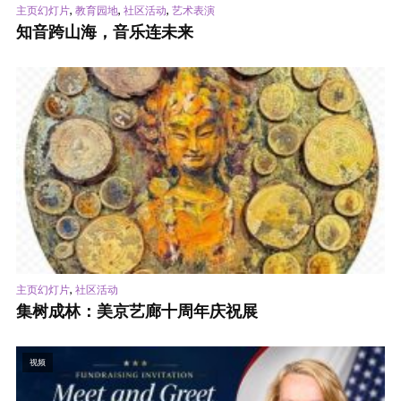
,
,
,
主页幻灯片
教育园地
社区活动
艺术表演
知音跨山海，音乐连未来
,
主页幻灯片
社区活动
集树成林：美京艺廊十周年庆祝展
视频