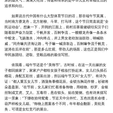
浓的烟火气，满满人伦情，传递和传承的是中华儿女对幸福生活的
追求和向往。
如果说古代中国有什么大型体育节日的话，那非端午节莫属，
当时南方赛龙舟，北方射柳、斗草、打马球，这个节日简直就是“全
民运动会”。想象一下，开阔的江面上，前村后寨最健硕结实汉子们
随着鼓声奋力划桨，千帆并发，百舸争流，一艘艘龙舟像一条条水
中蛟龙，飞扬激水，冲向终点，岸上男女老幼加油鼓劲，呐喊助
威，“同舟嘛共济海让路，号子嘛一喊浪靠边，百舸嘛争流千帆竞，
波涛在后岸在前”，那是多么壮观、带劲儿的场面，这也正是我们中
华民族团结、进取、坚毅品格的最佳写照。
依我看，端午节还是个“美饰节”。古时候，在这一天出嫁的女
子都回娘家了，家家户户都给女孩子梳妆打扮起来。女儿们头插石
榴花，身配五彩丝，盛装出游，所以端午节又叫“女儿节”。有诗为
证：“都人重五女儿节，酒蒲角黍榴花辰。金锁当胸花作簪，衫裙将
朵盈盈新。”在节前，女儿家们忙着准备饰物，用植物、纱罗、金银
丝制成艾虎、艾人、五毒符，悬在钗头、贴在鬓侧。也有诗来描写
这一景象：“下绷收拾绮鸳鸯，节近天中分外忙。五色丝悬长命缕，
葫芦样检女儿箱。”饰物上图案各个不同，年年都会翻新，美轮美
奂，可谓是女红竞巧的展台。