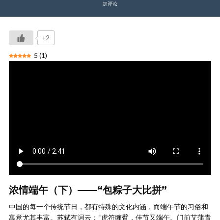
加评论
+2
5
(
1
)
浓情端午（下）——“包粽子大比拼”
中国的每一个传统节日，都有特殊的文化内涵，而端午节的习俗和
寓意尤其丰富。苏轼有词云：“虎符缠臂，佳节又端午。门前艾蒲青