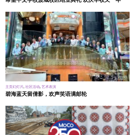
希望中文学校波城校区结业典礼 欢庆丰收又一年
,
,
主页幻灯片
社区活动
艺术表演
碧海蓝天留倩影，欢声笑语满邮轮