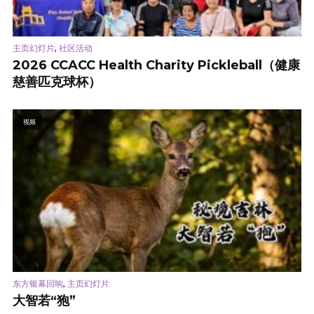
,
主页幻灯片
社区活动
2026 CCACC Health Charity Pickleball（健康
慈善匹克球杯）
视频
,
东方银幕回响
主页幻灯片
大智若“狍”