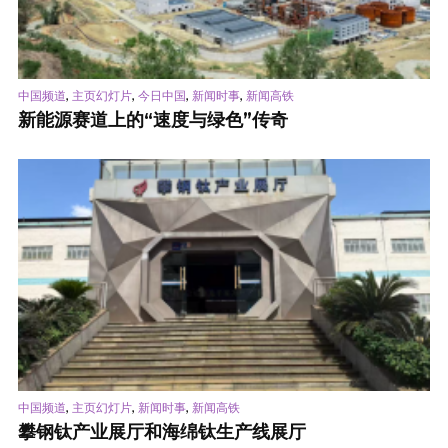
,
,
,
,
中国频道
主页幻灯片
今日中国
新闻时事
新闻高铁
新能源赛道上的“速度与绿色”传奇
,
,
,
中国频道
主页幻灯片
新闻时事
新闻高铁
攀钢钛产业展厅和海绵钛生产线展厅