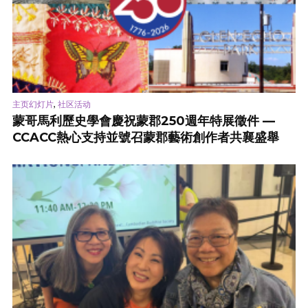
,
主页幻灯片
社区活动
蒙哥馬利歷史學會慶祝蒙郡250週年特展徵件 —
CCACC熱心支持並號召蒙郡藝術創作者共襄盛舉