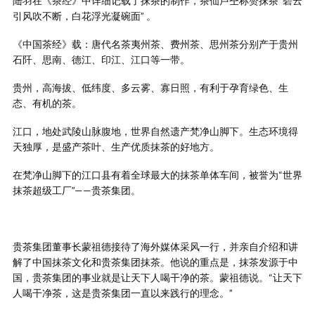
陆羽在《茶经》中详细记载了抹茶的制作，茶仙卢仝称赞抹茶“碧云
引风吹不断，白花浮光凝碗面” 。
《中国茶经》载：唐代名茶夷州茶、费州茶、思州茶分别产于贵州
石阡、思南、德江、印江、江口等一带。
贵州，高海拔、低纬度、多云雾、寡日照，有利于孕育绿色、生
态、有机的茶。
江口，地处武陵山脉腹地，世界自然遗产梵净山脚下。生态环境得
天独厚，是盛产茶叶、生产优质抹茶的好地方。
在梵净山脚下的江口县有着全球最大的抹茶单体车间，被誉为“世界
抹茶超级工厂”——贵茶集团。
贵茶集团董事长蒙祖德接待了海外媒体采风一行，并亲自介绍和讲
解了中国抹茶文化和贵茶集团抹茶。他说的重点是，抹茶发源于中
国，贵茶集团的事业就是让天下人喝干净的茶。蒙祖德说。“让天下
人喝干净茶，这是贵茶集团一直以来践行的理念。”