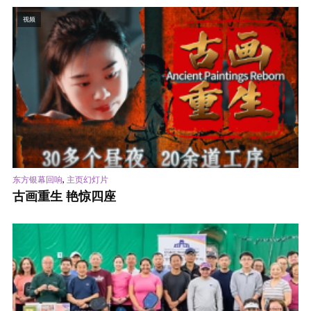
视频
,
东方银幕回响
主页幻灯片
古画重生 艳惊四座