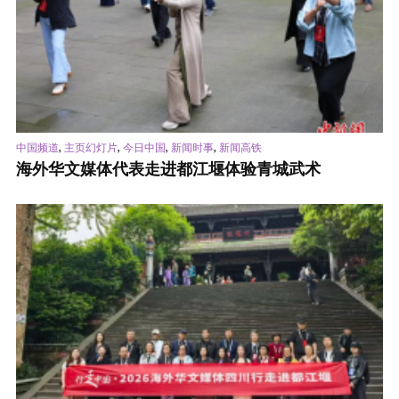
,
,
,
,
中国频道
主页幻灯片
今日中国
新闻时事
新闻高铁
海外华文媒体代表走进都江堰体验青城武术