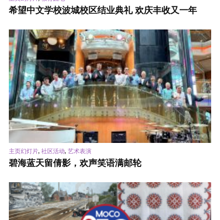
希望中文学校波城校区结业典礼 欢庆丰收又一年
,
,
主页幻灯片
社区活动
艺术表演
碧海蓝天留倩影，欢声笑语满邮轮