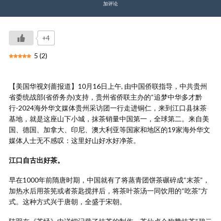
加评论
+4
5
(
2
)
【美国华视刘蔷报道】10月16日上午, 由中国侨联指导，中共贵州
省委统战部(省侨务办)支持，贵州省侨联主办的“追梦中华多才黔
行-2024海外华文媒体贵州采访团一行走进铜仁，来到江口县抹茶
基地，就是这座山下小城，抹茶销量中国第一，全球第二。来自美
国、德国、加拿大、印尼、澳大利亚等国家和地区的19家海外华文
媒体人士无不感叹：这里好山好水好净茶。
江口自古出好茶。
早在1000年前隋唐时期，中国就有了将蒸青团饼茶碾碎成“末茶”，
加热水后用茶筅或者茶匙搅拌后，将茶叶茶汤一同饮用的“吃茶”方
式。这种方式兴于唐朝，全盛于宋朝。