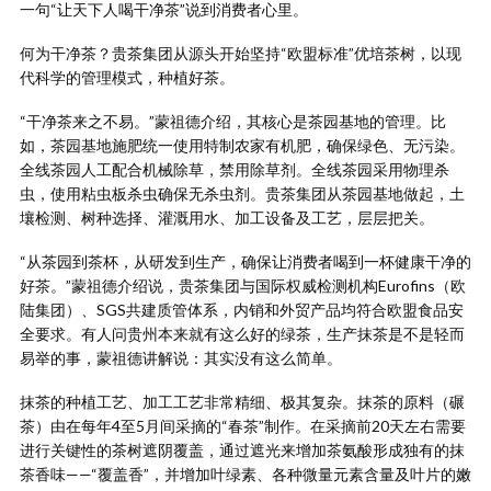
一句“让天下人喝干净茶”说到消费者心里。
何为干净茶？贵茶集团从源头开始坚持“欧盟标准”优培茶树，以现
代科学的管理模式，种植好茶。
“干净茶来之不易。”蒙祖德介绍，其核心是茶园基地的管理。比
如，茶园基地施肥统一使用特制农家有机肥，确保绿色、无污染。
全线茶园人工配合机械除草，禁用除草剂。全线茶园采用物理杀
虫，使用粘虫板杀虫确保无杀虫剂。贵茶集团从茶园基地做起，土
壤检测、树种选择、灌溉用水、加工设备及工艺，层层把关。
“从茶园到茶杯，从研发到生产，确保让消费者喝到一杯健康干净的
好茶。”蒙祖德介绍说，贵茶集团与国际权威检测机构Eurofins（欧
陆集团）、SGS共建质管体系，内销和外贸产品均符合欧盟食品安
全要求。有人问贵州本来就有这么好的绿茶，生产抹茶是不是轻而
易举的事，蒙祖德讲解说：其实没有这么简单。
抹茶的种植工艺、加工工艺非常精细、极其复杂。抹茶的原料（碾
茶）由在每年4至5月间采摘的“春茶”制作。在采摘前20天左右需要
进行关键性的茶树遮阴覆盖，通过遮光来增加茶氨酸形成独有的抹
茶香味——“覆盖香”，并增加叶绿素、各种微量元素含量及叶片的嫩