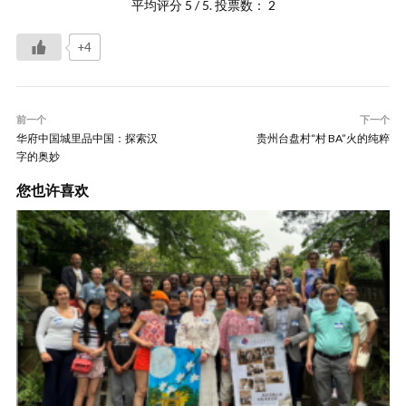
平均评分
5
/ 5. 投票数：
2
+4
前一个
下一个
华府中国城里品中国：探索汉
贵州台盘村“村 BA”火的纯粹
字的奥妙
您也许喜欢