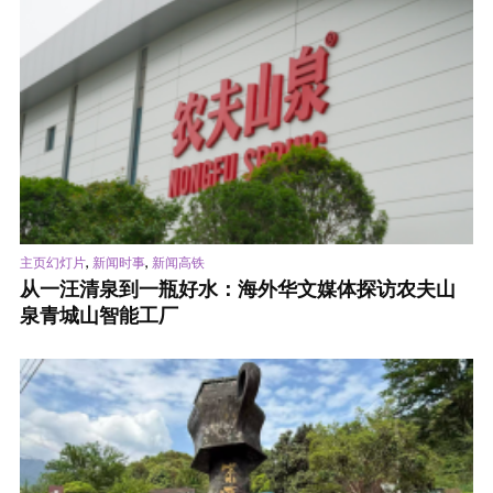
,
,
主页幻灯片
新闻时事
新闻高铁
从一汪清泉到一瓶好水：海外华文媒体探访农夫山
泉青城山智能工厂