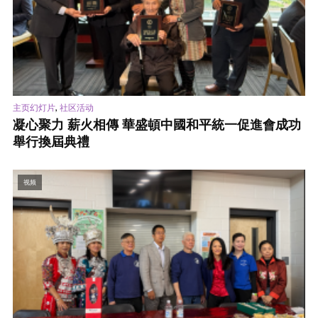
,
主页幻灯片
社区活动
凝心聚力 薪火相傳 華盛頓中國和平統一促進會成功
舉行換屆典禮
视频