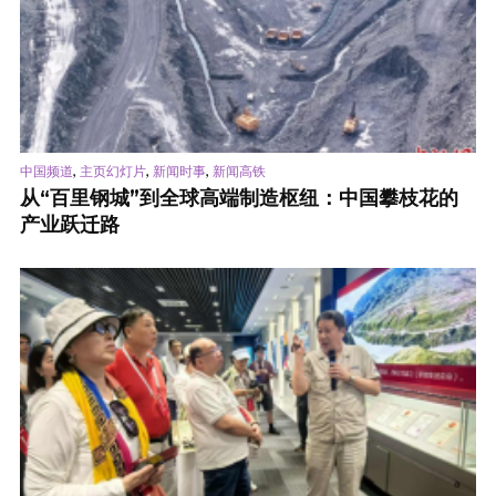
,
,
,
中国频道
主页幻灯片
新闻时事
新闻高铁
从“百里钢城”到全球高端制造枢纽：中国攀枝花的
产业跃迁路