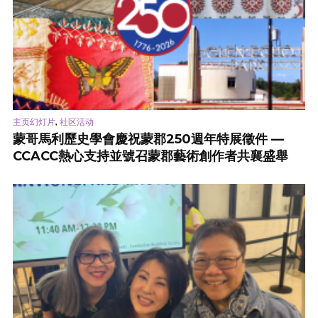
,
主页幻灯片
社区活动
蒙哥馬利歷史學會慶祝蒙郡250週年特展徵件 —
CCACC熱心支持並號召蒙郡藝術創作者共襄盛舉