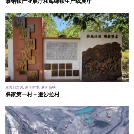
攀钢钛产业展厅和海绵钛生产线展厅
,
,
主页幻灯片
新闻时事
新闻高铁
彝家第一村 – 迤沙拉村