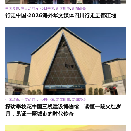
,
,
,
,
中国频道
主页幻灯片
今日中国
新闻时事
新闻高铁
行走中国·2026海外华文媒体四川行走进都江堰
,
,
,
,
中国频道
主页幻灯片
今日中国
新闻时事
新闻高铁
探访攀枝花中国三线建设博物馆：读懂一段火红岁
月，见证一座城市的时代传奇