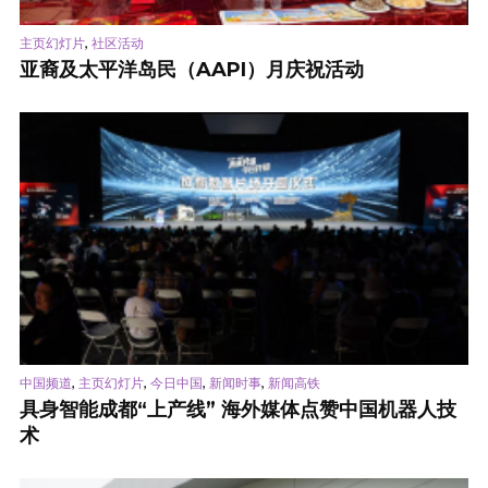
,
主页幻灯片
社区活动
亚裔及太平洋岛民（AAPI）月庆祝活动
,
,
,
,
中国频道
主页幻灯片
今日中国
新闻时事
新闻高铁
具身智能成都“上产线” 海外媒体点赞中国机器人技
术