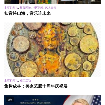
,
,
,
主页幻灯片
教育园地
社区活动
艺术表演
知音跨山海，音乐连未来
,
主页幻灯片
社区活动
集树成林：美京艺廊十周年庆祝展
视频