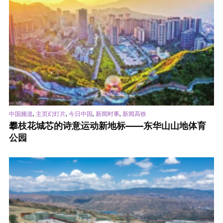
,
,
,
,
中国频道
主页幻灯片
今日中国
新闻时事
新闻高铁
攀枝花城芯的诗意运动新地标——东华山山地体育
公园