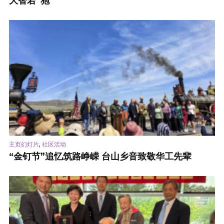
大智若“狍”
,
主页幻灯片
社区活动
“金钉节”追忆筑路峥嵘 台山乡音致敬华工先辈