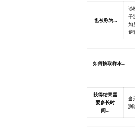
诊
子
也被称为…
如
逆
如何抽取样本…
获得结果需
当
要多长时
测
间…