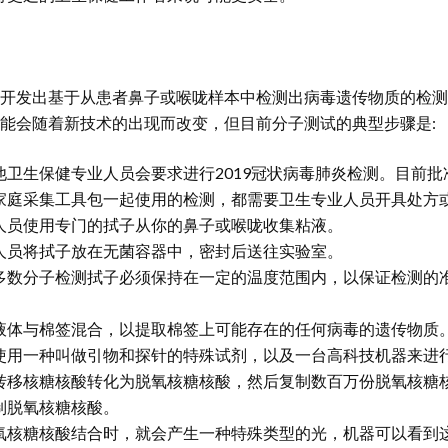
开发出基于从患者鼻子或喉咙样本中检测出病毒遗传物质的检测方
能会随着新技术的出现而改变，但目前分子测试的典型步骤是:
卫生保健专业人员会要求进行2019冠状病毒肺炎检测。目前批准
家庭采集工具包一起使用的检测，都需要卫生专业人员开具处方
人员使用专门的拭子从你的鼻子或喉咙收集粘液。
人员将拭子放在无菌容器中，密封后送往实验室。
多数分子检测拭子必须保持在一定的温度范围内，以保证检测的准
。
液体与棉签混合，以提取棉签上可能存在的任何病毒的遗传物质
使用一种叫做引物和探针的特殊试剂，以及一台高科技机器来进
转移核糖核酸转化为脱氧核糖核酸，然后复制数百万份脱氧核糖
制脱氧核糖核酸。
氧核糖核酸结合时，就会产生一种特殊类型的光，机器可以看到