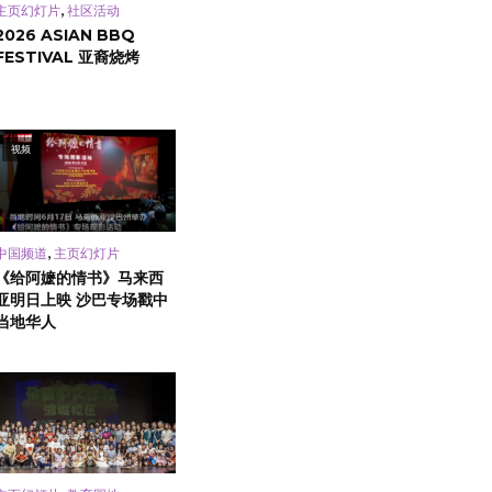
,
主页幻灯片
社区活动
2026 ASIAN BBQ
FESTIVAL 亚裔烧烤
视频
,
中国频道
主页幻灯片
《给阿嬷的情书》马来西
亚明日上映 沙巴专场戳中
当地华人