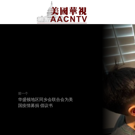
前一个
华盛顿地区同乡会联合会为美
国疫情募捐 倡议书