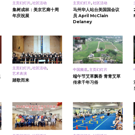
,
,
主页幻灯片
社区活动
主页幻灯片
社区活动
集树成林：美京艺廊十周
马州华人站台美国国会议
年庆祝展
员 April McClain
Delaney
视频
,
,
主页幻灯片
社区活动
,
中国频道
主页幻灯片
艺术表演
祖
端午节艾草飘香 青青艾草
踏歌而来
传承千年习俗