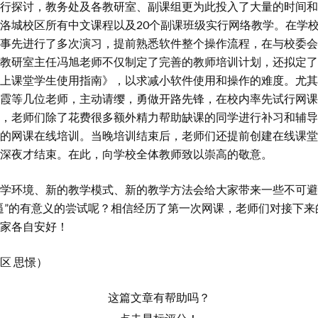
行探讨，教务处及各教研室、副课组更为此投入了大量的时间和
洛城校区所有中文课程以及20个副课班级实行网络教学。在学校
事先进行了多次演习，提前熟悉软件整个操作流程，在与校委会
教研室主任冯旭老师不仅制定了完善的教师培训计划，还拟定了
上课堂学生使用指南》，以求减小软件使用和操作的难度。尤其
霞等几位老师，主动请缨，勇做开路先锋，在校内率先试行网课
，老师们除了花费很多额外精力帮助缺课的同学进行补习和辅导
的网课在线培训。当晚培训结束后，老师们还提前创建在线课堂
深夜才结束。在此，向学校全体教师致以崇高的敬意。
学环境、新的教学模式、新的教学方法会给大家带来一些不可避
逼”的有意义的尝试呢？相信经历了第一次网课，老师们对接下
家各自安好！
区 思憬）
这篇文章有帮助吗？