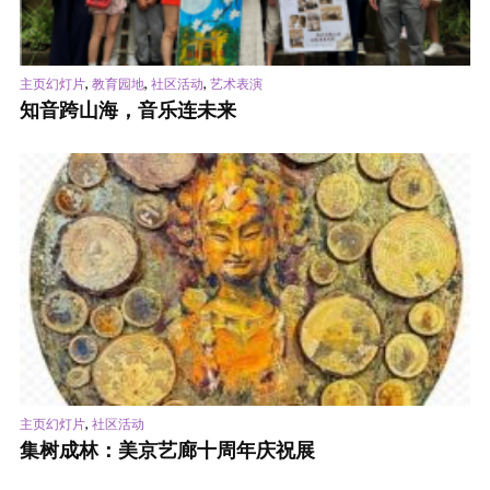
,
,
,
主页幻灯片
教育园地
社区活动
艺术表演
知音跨山海，音乐连未来
,
主页幻灯片
社区活动
集树成林：美京艺廊十周年庆祝展