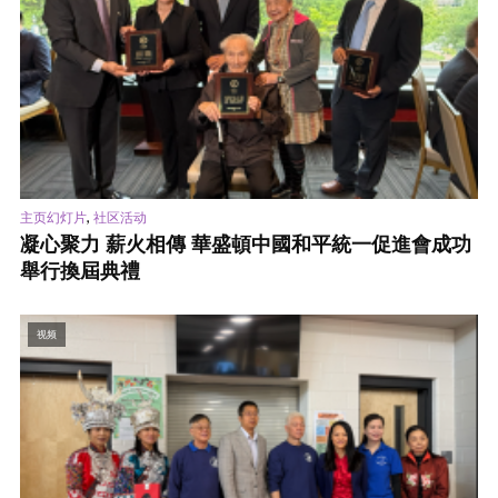
,
主页幻灯片
社区活动
凝心聚力 薪火相傳 華盛頓中國和平統一促進會成功
舉行換屆典禮
视频