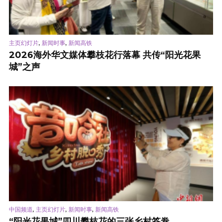
,
,
主页幻灯片
新闻时事
新闻高铁
2026海外华文媒体攀枝花行落幕 共传“阳光花果
城”之声
,
,
,
中国频道
主页幻灯片
新闻时事
新闻高铁
“阳光花果城”四川攀枝花的三张乡村答卷