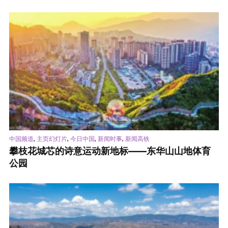
,
,
,
,
中国频道
主页幻灯片
今日中国
新闻时事
新闻高铁
攀枝花城芯的诗意运动新地标——东华山山地体育
公园