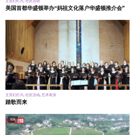
,
主页幻灯片
社区活动
美国首都华盛顿举办“妈祖文化落户华盛顿推介会”
,
,
主页幻灯片
社区活动
艺术表演
踏歌而来
视频