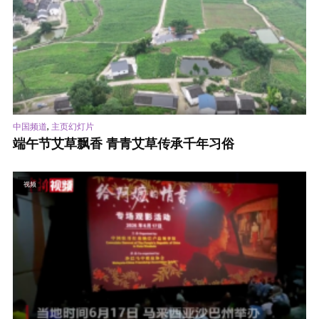
,
中国频道
主页幻灯片
端午节艾草飘香 青青艾草传承千年习俗
视频