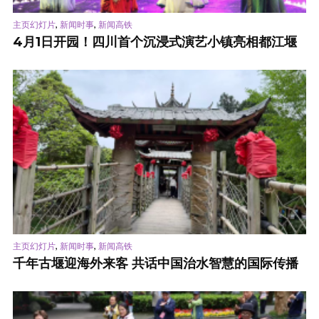
,
,
主页幻灯片
新闻时事
新闻高铁
4月1日开园！四川首个沉浸式演艺小镇亮相都江堰
,
,
主页幻灯片
新闻时事
新闻高铁
千年古堰迎海外来客 共话中国治水智慧的国际传播