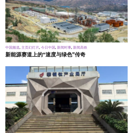
,
,
,
,
中国频道
主页幻灯片
今日中国
新闻时事
新闻高铁
新能源赛道上的“速度与绿色”传奇