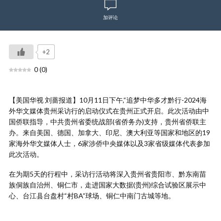
加评论
+2
0
(
0
)
【美国华视 刘蔷报道】10月11日下午,“追梦中华多才黔行-2024海
外华文媒体贵州采访行的启动仪式在贵州正式开启。此次活动由中
国侨联指导，中共贵州省委统战部(省侨务办)支持，贵州省侨联主
办。来自美国、德国、加拿大、印尼、澳大利亚等国家和地区的19
家海外华文媒体人士，6家涉侨中央媒体以及3家省级媒体代表参加
此次活动。
在为期5天的行程中，采访行活动将深入贵州省贵阳市、黔东南苗
族侗族自治州、铜仁市，走进国家大数据(贵州)综合试验区展示中
心、台江县台盘村“村BA”球场、铜仁中南门古城等地。