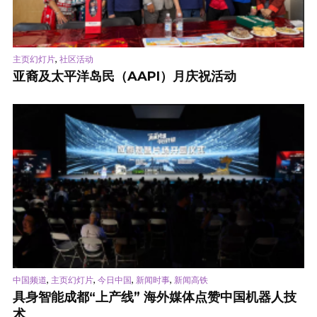
,
主页幻灯片
社区活动
亚裔及太平洋岛民（AAPI）月庆祝活动
,
,
,
,
中国频道
主页幻灯片
今日中国
新闻时事
新闻高铁
具身智能成都“上产线” 海外媒体点赞中国机器人技
术