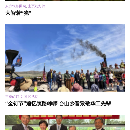
,
东方银幕回响
主页幻灯片
大智若“狍”
,
主页幻灯片
社区活动
“金钉节”追忆筑路峥嵘 台山乡音致敬华工先辈