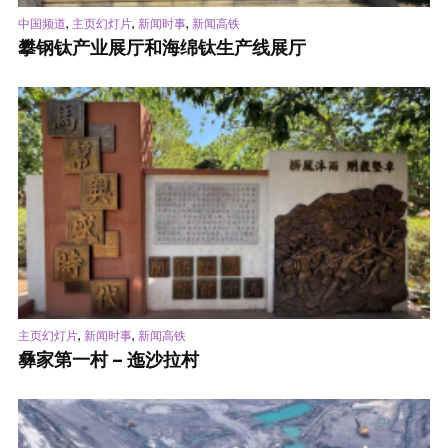
,
,
,
中国频道
主页幻灯片
新闻时事
新闻高铁
攀钢钛产业展厅和海绵钛生产线展厅
,
,
主页幻灯片
新闻时事
新闻高铁
彝家第一村 – 迤沙拉村