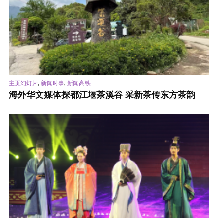
,
,
主页幻灯片
新闻时事
新闻高铁
海外华文媒体探都江堰茶溪谷 采新茶传东方茶韵