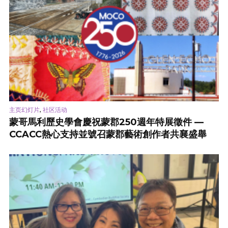
,
主页幻灯片
社区活动
蒙哥馬利歷史學會慶祝蒙郡250週年特展徵件 —
CCACC熱心支持並號召蒙郡藝術創作者共襄盛舉