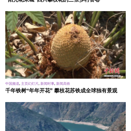
,
,
,
中国频道
主页幻灯片
新闻时事
新闻高铁
千年铁树“年年开花” 攀枝花苏铁成全球独有景观