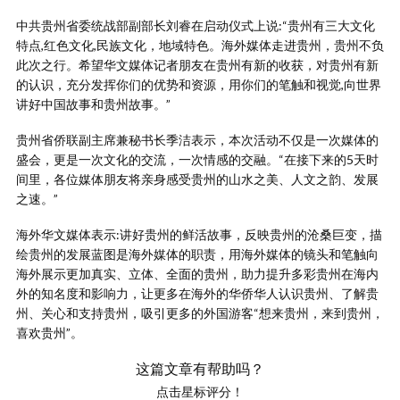
中共贵州省委统战部副部长刘睿在启动仪式上说:“贵州有三大文化
特点,红色文化,民族文化，地域特色。海外媒体走进贵州，贵州不负
此次之行。希望华文媒体记者朋友在贵州有新的收获，对贵州有新
的认识，充分发挥你们的优势和资源，用你们的笔触和视觉,向世界
讲好中国故事和贵州故事。”
贵州省侨联副主席兼秘书长季洁表示，本次活动不仅是一次媒体的
盛会，更是一次文化的交流，一次情感的交融。“在接下来的5天时
间里，各位媒体朋友将亲身感受贵州的山水之美、人文之韵、发展
之速。”
海外华文媒体表示:讲好贵州的鲜活故事，反映贵州的沧桑巨变，描
绘贵州的发展蓝图是海外媒体的职责，用海外媒体的镜头和笔触向
海外展示更加真实、立体、全面的贵州，助力提升多彩贵州在海内
外的知名度和影响力，让更多在海外的华侨华人认识贵州、了解贵
州、关心和支持贵州，吸引更多的外国游客“想来贵州，来到贵州，
喜欢贵州”。
这篇文章有帮助吗？
点击星标评分！