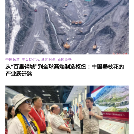
,
,
,
中国频道
主页幻灯片
新闻时事
新闻高铁
从“百里钢城”到全球高端制造枢纽：中国攀枝花的
产业跃迁路