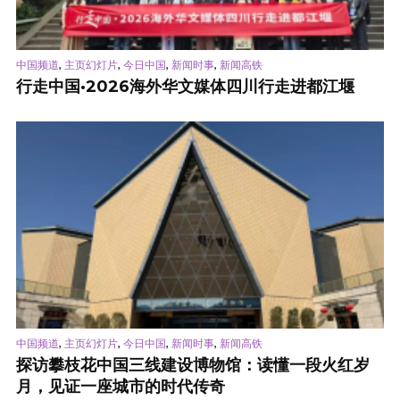
,
,
,
,
中国频道
主页幻灯片
今日中国
新闻时事
新闻高铁
行走中国·2026海外华文媒体四川行走进都江堰
,
,
,
,
中国频道
主页幻灯片
今日中国
新闻时事
新闻高铁
探访攀枝花中国三线建设博物馆：读懂一段火红岁
月，见证一座城市的时代传奇