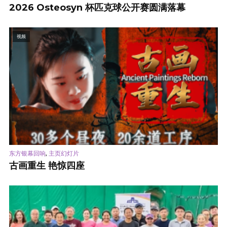
2026 Osteosyn 杯匹克球公开赛圆满落幕
视频
,
东方银幕回响
主页幻灯片
古画重生 艳惊四座