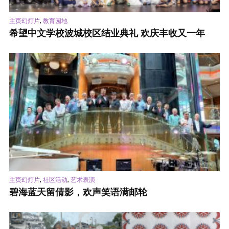
,
主页幻灯片
教育园地
希望中文学校波城校区结业典礼 欢庆丰收又一年
,
,
主页幻灯片
社区活动
艺术表演
碧海蓝天留倩影，欢声笑语满邮轮