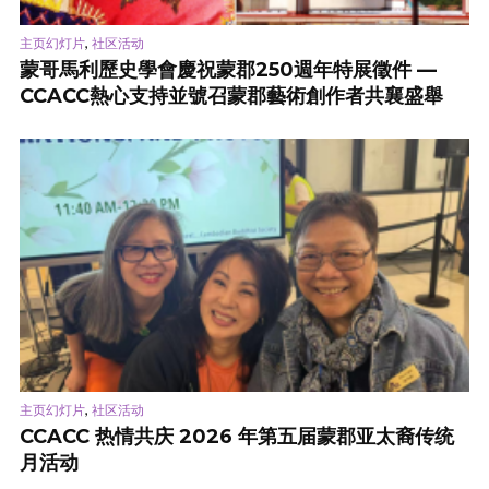
,
主页幻灯片
社区活动
蒙哥馬利歷史學會慶祝蒙郡250週年特展徵件 —
CCACC熱心支持並號召蒙郡藝術創作者共襄盛舉
,
主页幻灯片
社区活动
CCACC 热情共庆 2026 年第五届蒙郡亚太裔传统
月活动