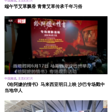
,
中国频道
主页幻灯片
端午节艾草飘香 青青艾草传承千年习俗
视频
,
中国频道
主页幻灯片
《给阿嬷的情书》马来西亚明日上映 沙巴专场戳中
当地华人