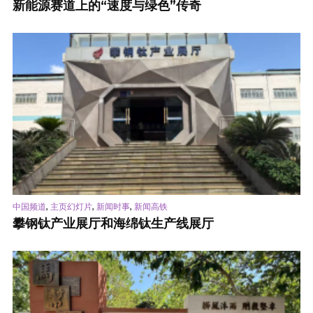
新能源赛道上的“速度与绿色”传奇
,
,
,
中国频道
主页幻灯片
新闻时事
新闻高铁
攀钢钛产业展厅和海绵钛生产线展厅