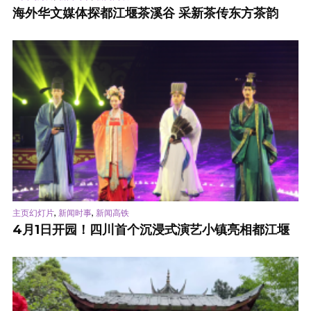
海外华文媒体探都江堰茶溪谷 采新茶传东方茶韵
,
,
主页幻灯片
新闻时事
新闻高铁
4月1日开园！四川首个沉浸式演艺小镇亮相都江堰