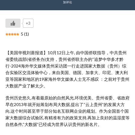
加评论
+3
5
(
1
)
【美国华视刘蔷报道】10月12日上午, 由中国侨联指导，中共贵州
省委统战部(省侨务办)支持，贵州省侨联主办的“追梦中华多才黔
行-2024海外华文媒体贵州采访团一行走进国家大数据（贵州）综
合实验区交流体验中心，来自美国、德国、加拿大、印尼、澳大利
亚等国家和地区的19家海外华文媒体人士无不感叹 ：之前对于贵州
大数据产业了解太少。
贵州历史悠久,有着最原始的自然风光,环境优美。贵州省委、省政府
早在2013年就开始筹划布局大数据,提出了“云上贵州”的发展大方
向,这个时间甚至早于部分知名互联网企业的规划。作为全国首个国
家大数据综合试验区,有精准有力的政策支持,再加上良好的温湿度等
自然条件,“大数据”已经成为世界认识贵州的新名片。