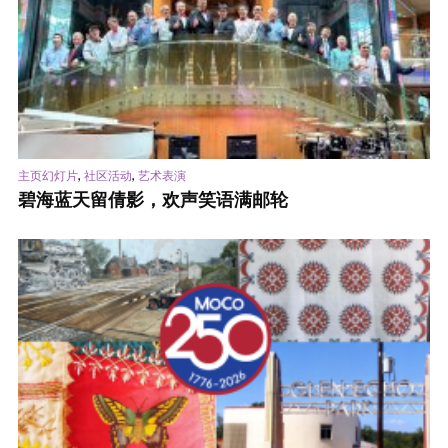
,
,
主页幻灯片
社区活动
艺术表演
碧海蓝天留倩影，欢声笑语满邮轮