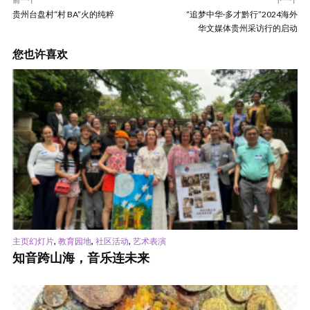
贵州台盘村“村 BA”火的纯粹
“追梦中华·多才黔行”2024海外
华文媒体贵州采访行的启动
您也许喜欢
,
,
,
主页幻灯片
教育园地
社区活动
艺术表演
知音跨山海，音乐连未来