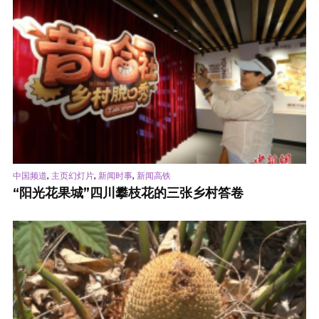
,
,
,
中国频道
主页幻灯片
新闻时事
新闻高铁
“阳光花果城”四川攀枝花的三张乡村答卷