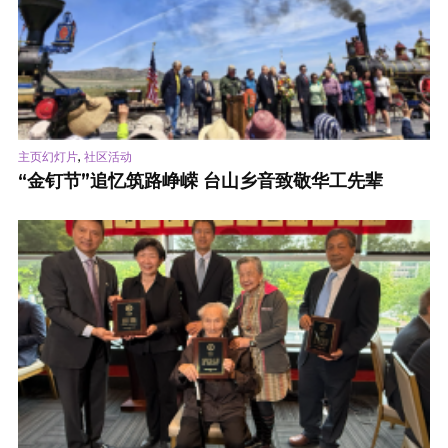
,
主页幻灯片
社区活动
“金钉节”追忆筑路峥嵘 台山乡音致敬华工先辈