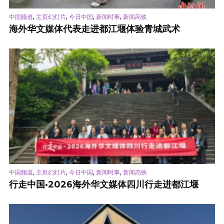
,
,
,
,
中国频道
主页幻灯片
今日中国
新闻时事
新闻高铁
海外华文媒体代表走进都江堰体验青城武术
,
,
,
,
中国频道
主页幻灯片
今日中国
新闻时事
新闻高铁
行走中国·2026海外华文媒体四川行走进都江堰