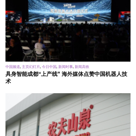
,
,
,
,
中国频道
主页幻灯片
今日中国
新闻时事
新闻高铁
具身智能成都“上产线” 海外媒体点赞中国机器人技
术