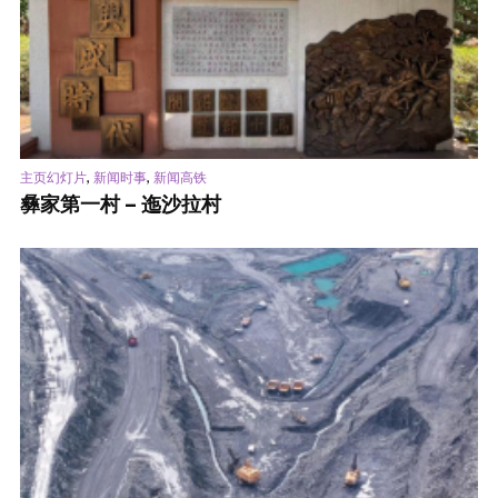
,
,
主页幻灯片
新闻时事
新闻高铁
彝家第一村 – 迤沙拉村