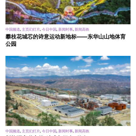
,
,
,
,
中国频道
主页幻灯片
今日中国
新闻时事
新闻高铁
攀枝花城芯的诗意运动新地标——东华山山地体育
公园
,
,
,
,
中国频道
主页幻灯片
今日中国
新闻时事
新闻高铁