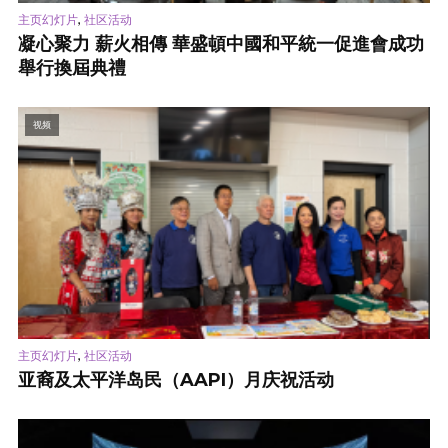
,
主页幻灯片
社区活动
凝心聚力 薪火相傳 華盛頓中國和平統一促進會成功
舉行換屆典禮
视频
,
主页幻灯片
社区活动
亚裔及太平洋岛民（AAPI）月庆祝活动