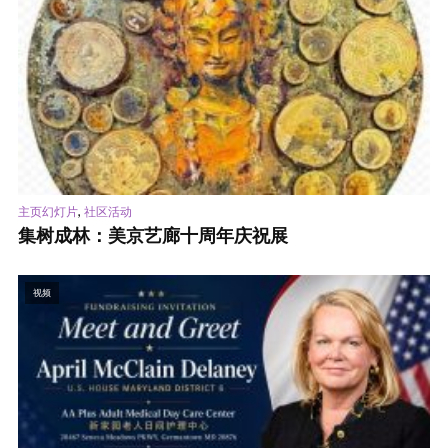
,
主页幻灯片
社区活动
集树成林：美京艺廊十周年庆祝展
视频