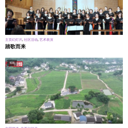
,
,
主页幻灯片
社区活动
艺术表演
踏歌而来
视频