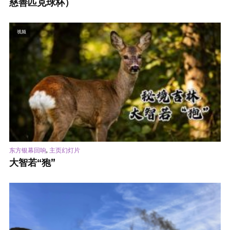
慈善匹克球杯）
视频
,
东方银幕回响
主页幻灯片
大智若“狍”