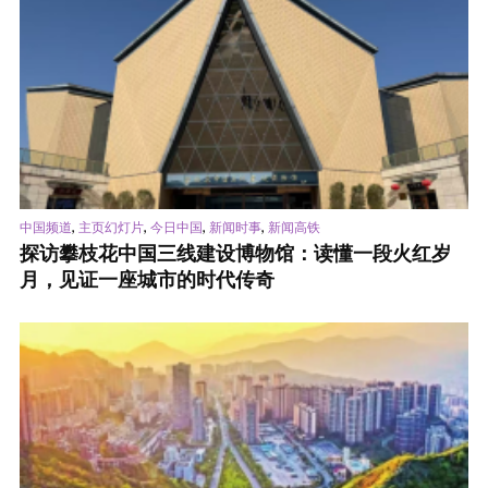
,
,
,
,
中国频道
主页幻灯片
今日中国
新闻时事
新闻高铁
探访攀枝花中国三线建设博物馆：读懂一段火红岁
月，见证一座城市的时代传奇