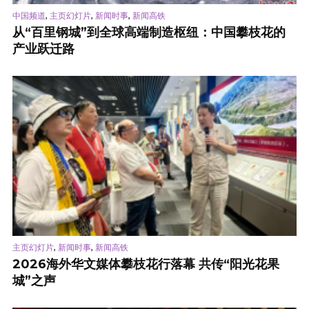
,
,
,
中国频道
主页幻灯片
新闻时事
新闻高铁
从“百里钢城”到全球高端制造枢纽：中国攀枝花的
产业跃迁路
,
,
主页幻灯片
新闻时事
新闻高铁
2026海外华文媒体攀枝花行落幕 共传“阳光花果
城”之声