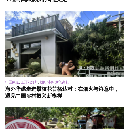
,
,
,
中国频道
主页幻灯片
新闻时事
新闻高铁
海外华媒走进攀枝花昔格达村：在烟火与诗意中，
遇见中国乡村振兴新模样