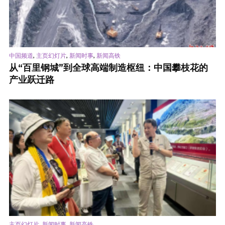
,
,
,
中国频道
主页幻灯片
新闻时事
新闻高铁
从“百里钢城”到全球高端制造枢纽：中国攀枝花的
产业跃迁路
,
,
主页幻灯片
新闻时事
新闻高铁