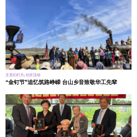
,
主页幻灯片
社区活动
“金钉节”追忆筑路峥嵘 台山乡音致敬华工先辈