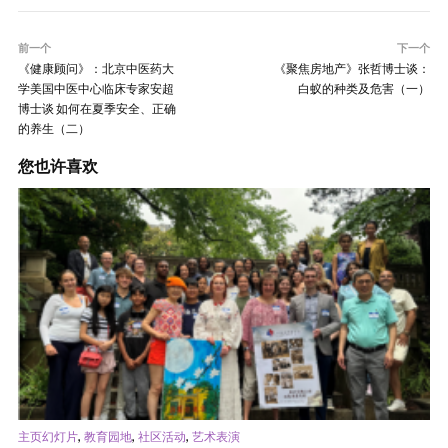
前一个
下一个
《健康顾问》：北京中医药大
《聚焦房地产》张哲博士谈：
学美国中医中心临床专家安超
白蚁的种类及危害（一）
博士谈 如何在夏季安全、正确
的养生（二）
您也许喜欢
,
,
,
主页幻灯片
教育园地
社区活动
艺术表演