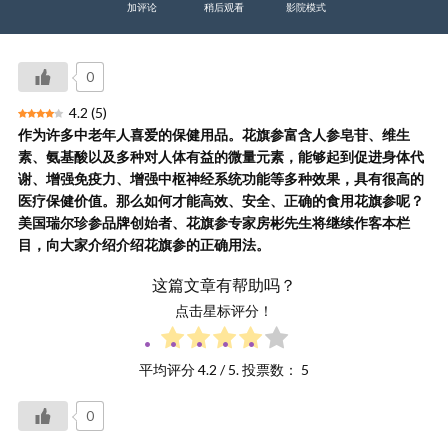
加评论
稍后观看
影院模式
0
4.2
(
5
)
作为许多中老年人喜爱的保健用品。花旗参富含人参皂苷、维生
素、氨基酸以及多种对人体有益的微量元素，能够起到促进身体代
谢、增强免疫力、增强中枢神经系统功能等多种效果，具有很高的
医疗保健价值。那么如何才能高效、安全、正确的食用花旗参呢？
美国瑞尔珍参品牌创始者、花旗参专家房彬先生将继续作客本栏
目，向大家介绍介绍花旗参的正确用法。
这篇文章有帮助吗？
点击星标评分！
平均评分
4.2
/ 5. 投票数：
5
0