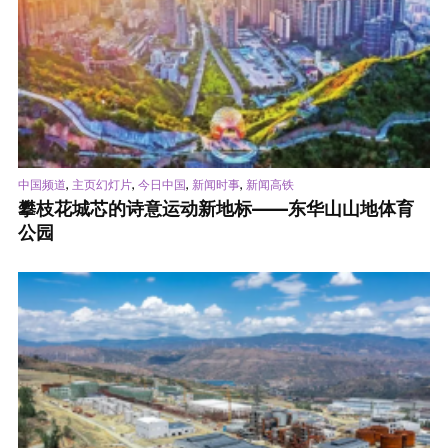
,
,
,
,
中国频道
主页幻灯片
今日中国
新闻时事
新闻高铁
攀枝花城芯的诗意运动新地标——东华山山地体育
公园