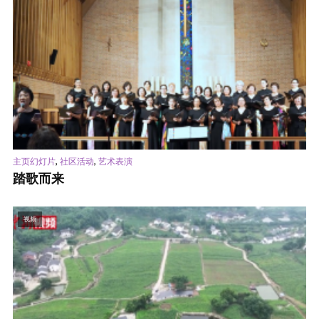
,
,
主页幻灯片
社区活动
艺术表演
踏歌而来
视频