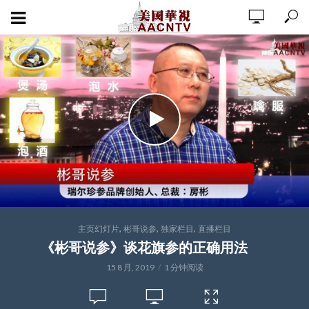
,
,
,
主页幻灯片
彬哥说参
独家栏目
直播栏目
《彬哥说参》谈花旗参的正确用法
15 8 月, 2019
1 分钟阅读