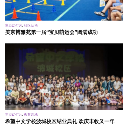
,
主页幻灯片
社区活动
美京博雅苑第一届“宝贝萌运会”圆满成功
,
主页幻灯片
教育园地
希望中文学校波城校区结业典礼 欢庆丰收又一年