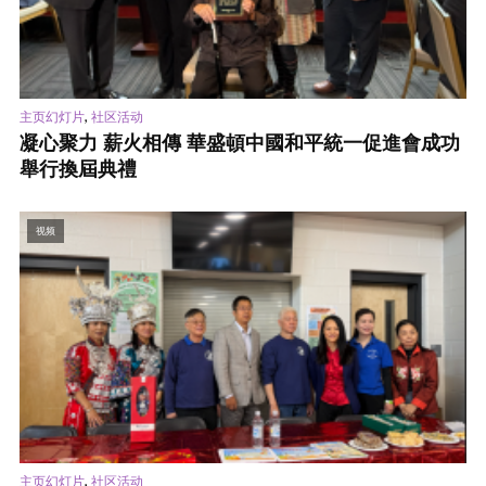
,
主页幻灯片
社区活动
凝心聚力 薪火相傳 華盛頓中國和平統一促進會成功
舉行換屆典禮
视频
,
主页幻灯片
社区活动