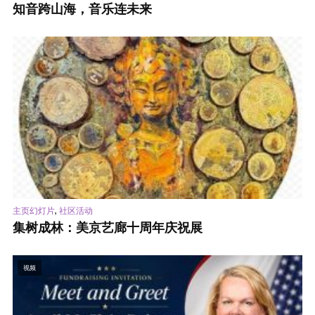
知音跨山海，音乐连未来
,
主页幻灯片
社区活动
集树成林：美京艺廊十周年庆祝展
视频