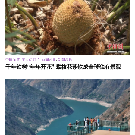
,
,
,
中国频道
主页幻灯片
新闻时事
新闻高铁
千年铁树“年年开花” 攀枝花苏铁成全球独有景观