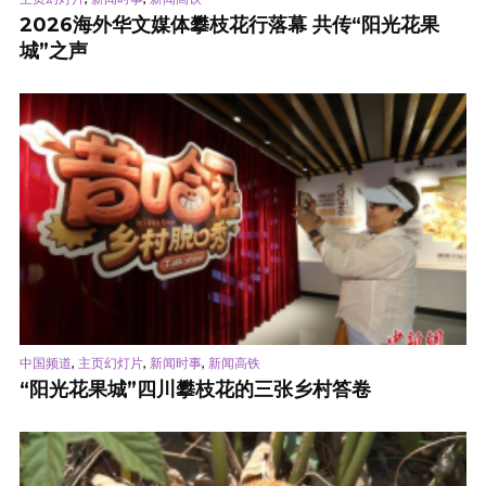
2026海外华文媒体攀枝花行落幕 共传“阳光花果
城”之声
,
,
,
中国频道
主页幻灯片
新闻时事
新闻高铁
“阳光花果城”四川攀枝花的三张乡村答卷