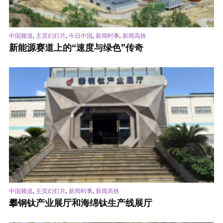
,
,
,
,
中国频道
主页幻灯片
今日中国
新闻时事
新闻高铁
新能源赛道上的“速度与绿色”传奇
,
,
,
中国频道
主页幻灯片
新闻时事
新闻高铁
攀钢钛产业展厅和海绵钛生产线展厅