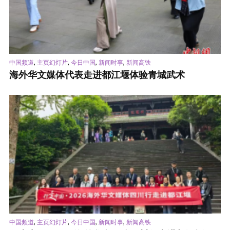
,
,
,
,
中国频道
主页幻灯片
今日中国
新闻时事
新闻高铁
海外华文媒体代表走进都江堰体验青城武术
,
,
,
,
中国频道
主页幻灯片
今日中国
新闻时事
新闻高铁