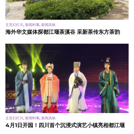
,
,
主页幻灯片
新闻时事
新闻高铁
海外华文媒体探都江堰茶溪谷 采新茶传东方茶韵
,
,
主页幻灯片
新闻时事
新闻高铁
4月1日开园！四川首个沉浸式演艺小镇亮相都江堰