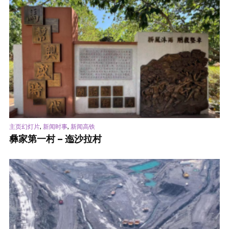
,
,
主页幻灯片
新闻时事
新闻高铁
彝家第一村 – 迤沙拉村