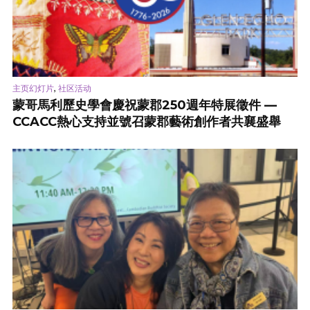
,
主页幻灯片
社区活动
蒙哥馬利歷史學會慶祝蒙郡250週年特展徵件 —
CCACC熱心支持並號召蒙郡藝術創作者共襄盛舉