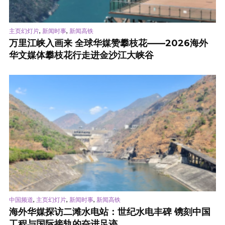
,
,
主页幻灯片
新闻时事
新闻高铁
万里江峡入画来 全球华媒赞攀枝花——2026海外
华文媒体攀枝花行走进金沙江大峡谷
,
,
,
中国频道
主页幻灯片
新闻时事
新闻高铁
海外华媒探访二滩水电站：世纪水电丰碑 镌刻中国
工程与国际接轨的奋进足迹