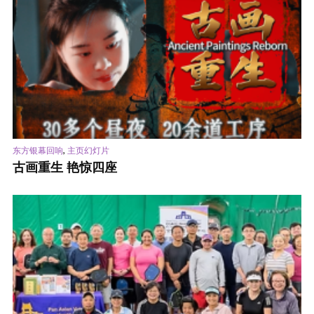
,
东方银幕回响
主页幻灯片
古画重生 艳惊四座