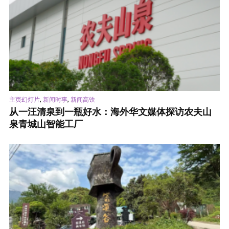
,
,
主页幻灯片
新闻时事
新闻高铁
从一汪清泉到一瓶好水：海外华文媒体探访农夫山
泉青城山智能工厂