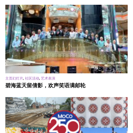
,
,
主页幻灯片
社区活动
艺术表演
碧海蓝天留倩影，欢声笑语满邮轮