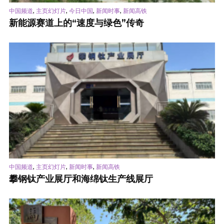
,
,
,
,
中国频道
主页幻灯片
今日中国
新闻时事
新闻高铁
新能源赛道上的“速度与绿色”传奇
,
,
,
中国频道
主页幻灯片
新闻时事
新闻高铁
攀钢钛产业展厅和海绵钛生产线展厅