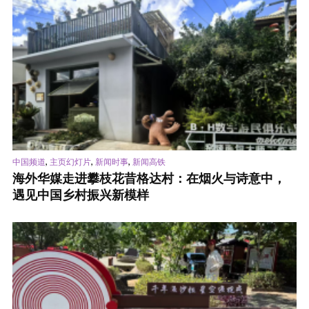
,
,
,
中国频道
主页幻灯片
新闻时事
新闻高铁
海外华媒走进攀枝花昔格达村：在烟火与诗意中，
遇见中国乡村振兴新模样