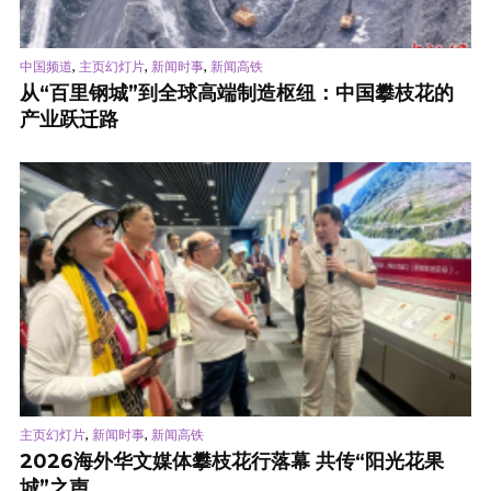
,
,
,
中国频道
主页幻灯片
新闻时事
新闻高铁
从“百里钢城”到全球高端制造枢纽：中国攀枝花的
产业跃迁路
,
,
主页幻灯片
新闻时事
新闻高铁
2026海外华文媒体攀枝花行落幕 共传“阳光花果
城”之声