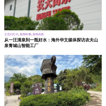
,
,
主页幻灯片
新闻时事
新闻高铁
从一汪清泉到一瓶好水：海外华文媒体探访农夫山
泉青城山智能工厂