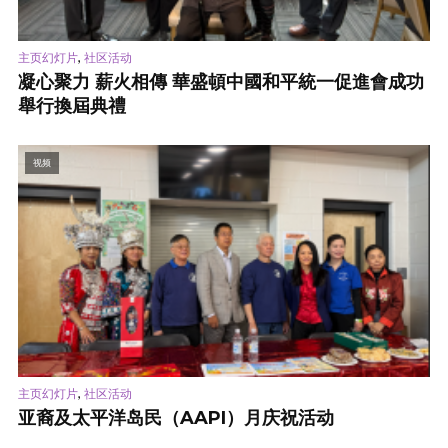
,
主页幻灯片
社区活动
凝心聚力 薪火相傳 華盛頓中國和平統一促進會成功
舉行換屆典禮
视频
,
主页幻灯片
社区活动
亚裔及太平洋岛民（AAPI）月庆祝活动