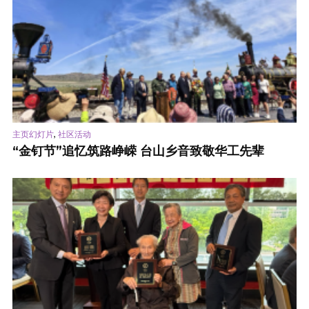
,
主页幻灯片
社区活动
“金钉节”追忆筑路峥嵘 台山乡音致敬华工先辈