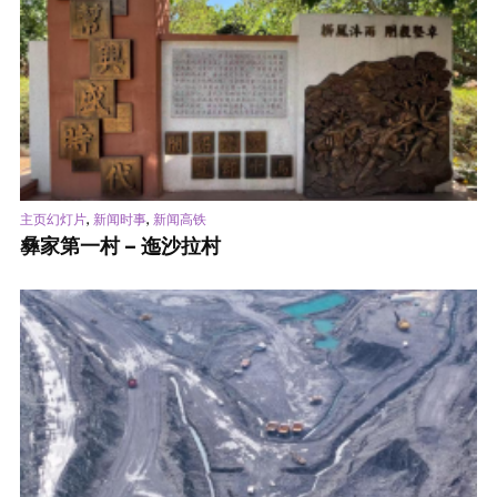
,
,
主页幻灯片
新闻时事
新闻高铁
彝家第一村 – 迤沙拉村