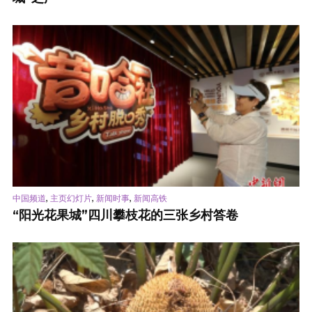
,
,
,
中国频道
主页幻灯片
新闻时事
新闻高铁
“阳光花果城”四川攀枝花的三张乡村答卷