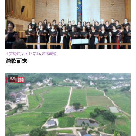
,
,
主页幻灯片
社区活动
艺术表演
踏歌而来
视频