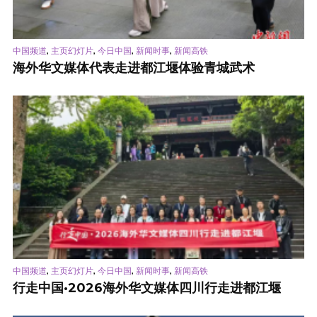
,
,
,
,
中国频道
主页幻灯片
今日中国
新闻时事
新闻高铁
海外华文媒体代表走进都江堰体验青城武术
,
,
,
,
中国频道
主页幻灯片
今日中国
新闻时事
新闻高铁
行走中国·2026海外华文媒体四川行走进都江堰