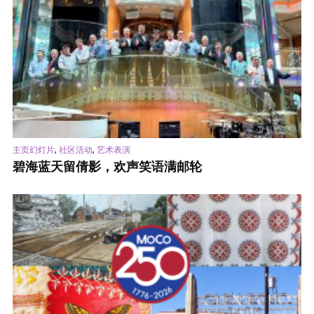
,
,
主页幻灯片
社区活动
艺术表演
碧海蓝天留倩影，欢声笑语满邮轮