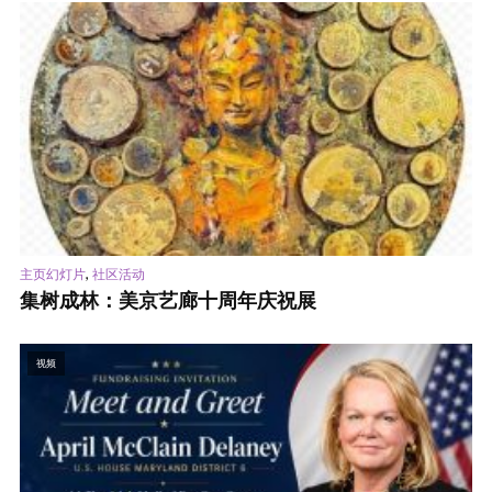
,
主页幻灯片
社区活动
集树成林：美京艺廊十周年庆祝展
视频