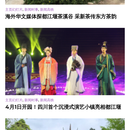
,
,
主页幻灯片
新闻时事
新闻高铁
海外华文媒体探都江堰茶溪谷 采新茶传东方茶韵
,
,
主页幻灯片
新闻时事
新闻高铁
4月1日开园！四川首个沉浸式演艺小镇亮相都江堰