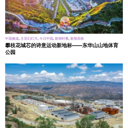
,
,
,
,
中国频道
主页幻灯片
今日中国
新闻时事
新闻高铁
攀枝花城芯的诗意运动新地标——东华山山地体育
公园