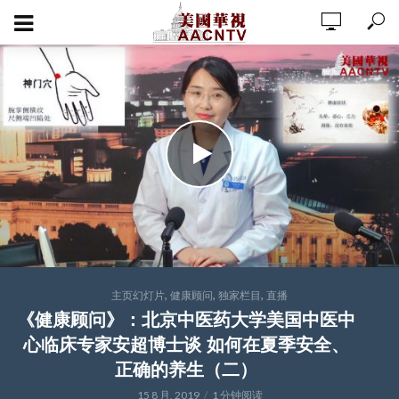
,
,
,
主页幻灯片
健康顾问
独家栏目
直播
《健康顾问》：北京中医药大学美国中医中
心临床专家安超博士谈 如何在夏季安全、
正确的养生（二）
15 8 月, 2019
1 分钟阅读