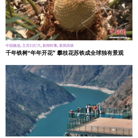
,
,
,
中国频道
主页幻灯片
新闻时事
新闻高铁
千年铁树“年年开花” 攀枝花苏铁成全球独有景观