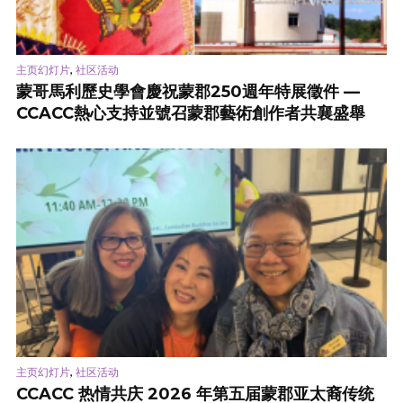
,
主页幻灯片
社区活动
蒙哥馬利歷史學會慶祝蒙郡250週年特展徵件 —
CCACC熱心支持並號召蒙郡藝術創作者共襄盛舉
,
主页幻灯片
社区活动
CCACC 热情共庆 2026 年第五届蒙郡亚太裔传统