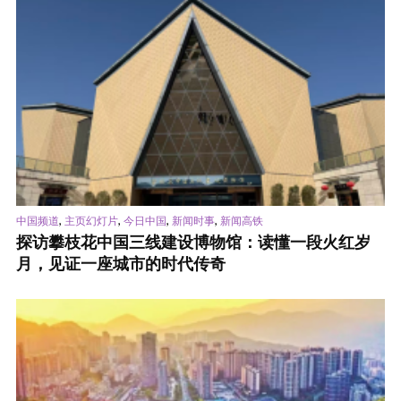
,
,
,
,
中国频道
主页幻灯片
今日中国
新闻时事
新闻高铁
探访攀枝花中国三线建设博物馆：读懂一段火红岁
月，见证一座城市的时代传奇