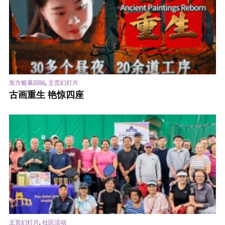
,
东方银幕回响
主页幻灯片
古画重生 艳惊四座
,
主页幻灯片
社区活动