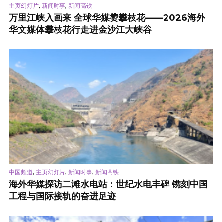
,
,
主页幻灯片
新闻时事
新闻高铁
万里江峡入画来 全球华媒赞攀枝花——2026海外
华文媒体攀枝花行走进金沙江大峡谷
,
,
,
中国频道
主页幻灯片
新闻时事
新闻高铁
海外华媒探访二滩水电站：世纪水电丰碑 镌刻中国
工程与国际接轨的奋进足迹