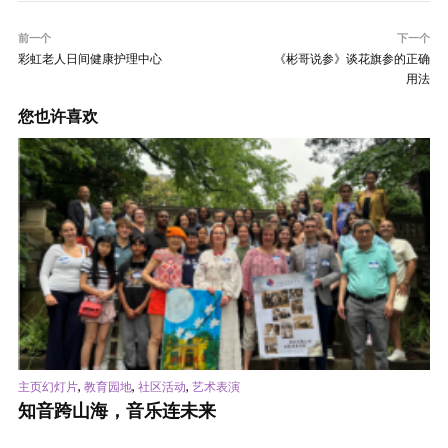
前一个
下一个
彩虹老人日间健康护理中心
《彬哥说参》谈花旗参的正确
用法
您也许喜欢
,
,
,
主页幻灯片
教育园地
社区活动
艺术表演
知音跨山海，音乐连未来