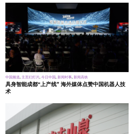
,
,
,
,
中国频道
主页幻灯片
今日中国
新闻时事
新闻高铁
具身智能成都“上产线” 海外媒体点赞中国机器人技
术