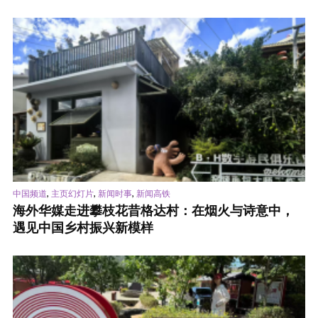
,
,
,
中国频道
主页幻灯片
新闻时事
新闻高铁
海外华媒走进攀枝花昔格达村：在烟火与诗意中，
遇见中国乡村振兴新模样