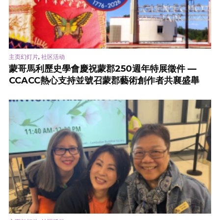
,
主页幻灯片
社区活动
蒙哥馬利歷史學會慶祝蒙郡250週年特展徵件 —
CCACC熱心支持並號召蒙郡藝術創作者共襄盛舉