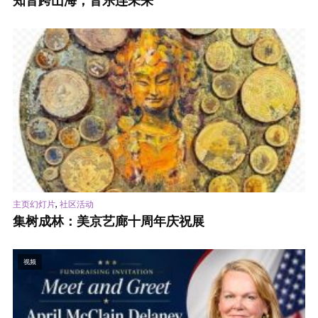
知音跨山海，音乐连未来
,
主页幻灯片
社区活动
集树成林：美京艺廊十周年庆祝展
视频