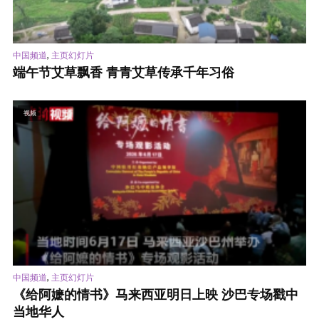
,
中国频道
主页幻灯片
端午节艾草飘香 青青艾草传承千年习俗
视频
,
中国频道
主页幻灯片
《给阿嬷的情书》马来西亚明日上映 沙巴专场戳中
当地华人