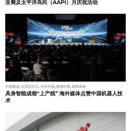
亚裔及太平洋岛民（AAPI）月庆祝活动
,
,
,
,
中国频道
主页幻灯片
今日中国
新闻时事
新闻高铁
具身智能成都“上产线” 海外媒体点赞中国机器人技
术