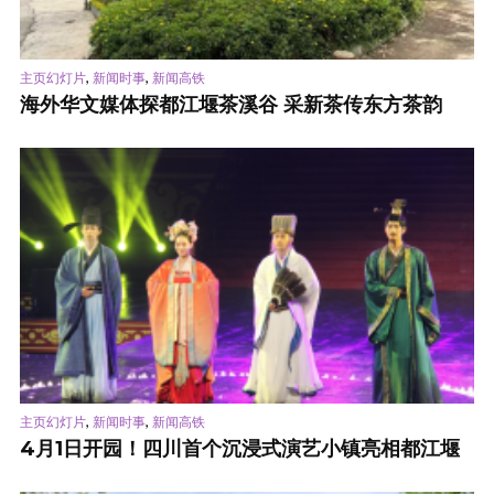
,
,
主页幻灯片
新闻时事
新闻高铁
海外华文媒体探都江堰茶溪谷 采新茶传东方茶韵
,
,
主页幻灯片
新闻时事
新闻高铁
4月1日开园！四川首个沉浸式演艺小镇亮相都江堰