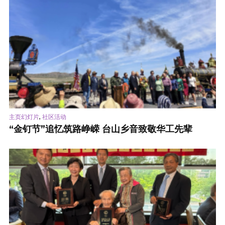
,
主页幻灯片
社区活动
“金钉节”追忆筑路峥嵘 台山乡音致敬华工先辈