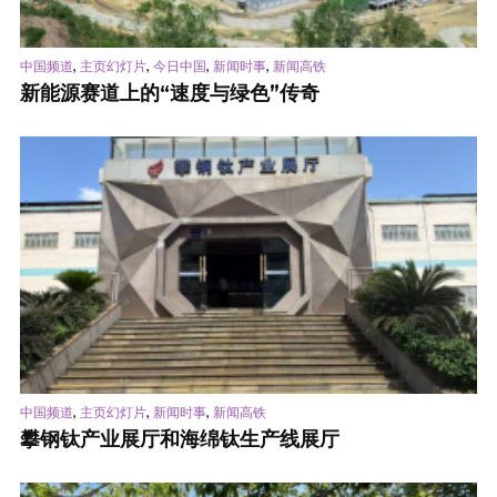
,
,
,
,
中国频道
主页幻灯片
今日中国
新闻时事
新闻高铁
新能源赛道上的“速度与绿色”传奇
,
,
,
中国频道
主页幻灯片
新闻时事
新闻高铁
攀钢钛产业展厅和海绵钛生产线展厅