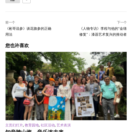
前一个
下一个
《彬哥说参》谈花旗参的正确
《人物专访》李程与他的“金缮
用法
修复”：漆器艺术复兴的推动者
您也许喜欢
,
,
,
主页幻灯片
教育园地
社区活动
艺术表演