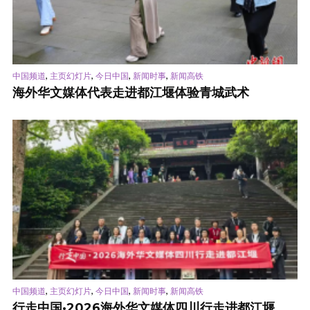
,
,
,
,
中国频道
主页幻灯片
今日中国
新闻时事
新闻高铁
海外华文媒体代表走进都江堰体验青城武术
,
,
,
,
中国频道
主页幻灯片
今日中国
新闻时事
新闻高铁
行走中国·2026海外华文媒体四川行走进都江堰