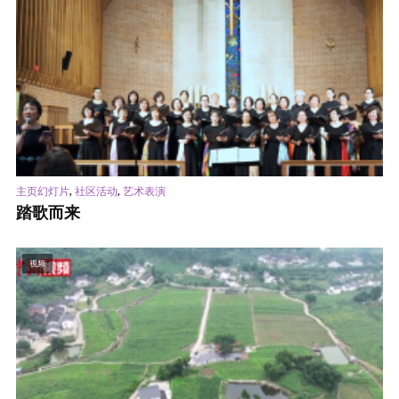
,
,
主页幻灯片
社区活动
艺术表演
踏歌而来
视频