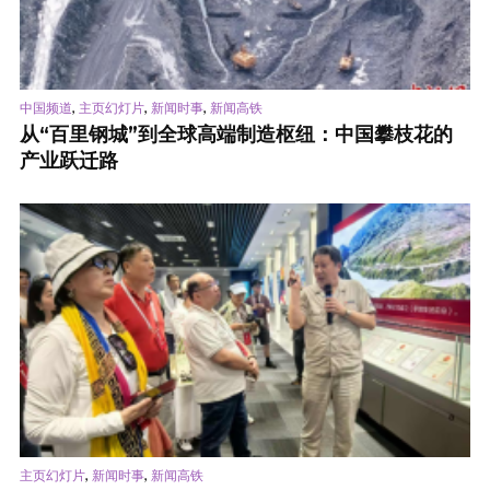
,
,
,
中国频道
主页幻灯片
新闻时事
新闻高铁
从“百里钢城”到全球高端制造枢纽：中国攀枝花的
产业跃迁路
,
,
主页幻灯片
新闻时事
新闻高铁