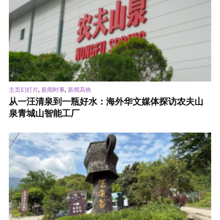
,
,
主页幻灯片
新闻时事
新闻高铁
从一汪清泉到一瓶好水：海外华文媒体探访农夫山
泉青城山智能工厂