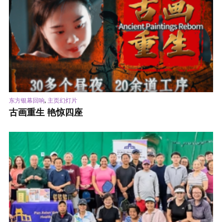
,
东方银幕回响
主页幻灯片
古画重生 艳惊四座