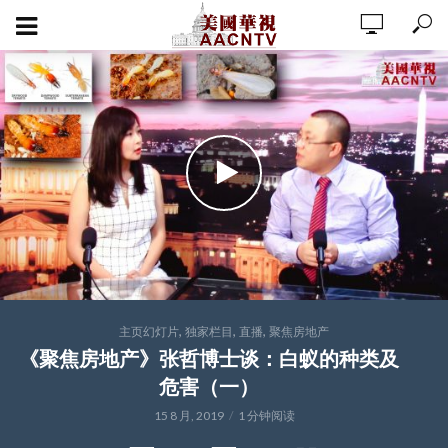
,
,
,
主页幻灯片
独家栏目
直播
聚焦房地产
《聚焦房地产》张哲博士谈：白蚁的种类及
危害（一）
15 8 月, 2019
1 分钟阅读