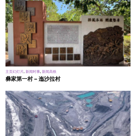
,
,
主页幻灯片
新闻时事
新闻高铁
彝家第一村 – 迤沙拉村