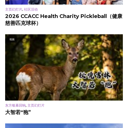
,
主页幻灯片
社区活动
2026 CCACC Health Charity Pickleball（健康
慈善匹克球杯）
视频
,
东方银幕回响
主页幻灯片
大智若“狍”