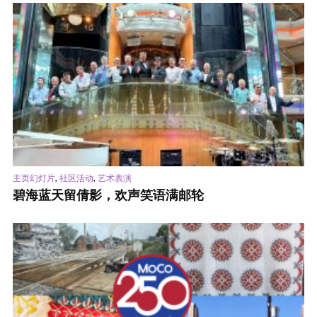
,
,
主页幻灯片
社区活动
艺术表演
碧海蓝天留倩影，欢声笑语满邮轮