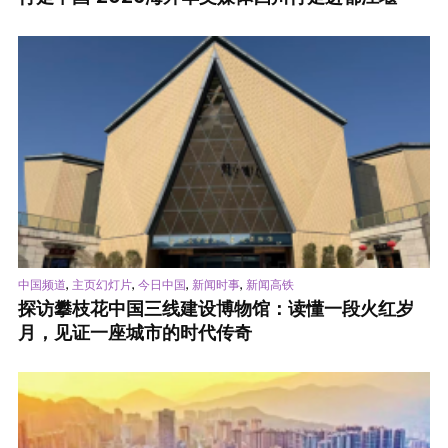
,
,
,
,
中国频道
主页幻灯片
今日中国
新闻时事
新闻高铁
探访攀枝花中国三线建设博物馆：读懂一段火红岁
月，见证一座城市的时代传奇