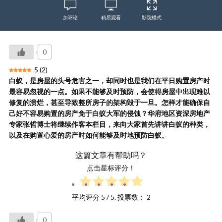
加评论
稍后观看
影院模式
0
5
(
2
)
白蚁，是房屋的头号危害之一，却同时也是我们在平日购置房产时
最容易忽视的一点。如果不能够及时预防，会使得房屋中出现难以
修复的溃烂，甚至导致整所房子的架构毁于一旦。怎样才能确保自
己好不容易购置的房产免于白蚁大军的侵蚀？华府地区资深房地产
专家张哲博士将继续作客本栏目，来向大家首先讲讲白蚁的种类，
以及在购置心爱的房产时如何能够及时地预防白蚁。
这篇文章有帮助吗？
点击星标评分！
平均评分
5
/ 5. 投票数：
2
0