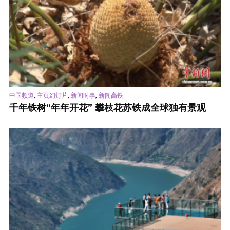
,
,
,
中国频道
主页幻灯片
新闻时事
新闻高铁
千年铁树“年年开花” 攀枝花苏铁成全球独有景观