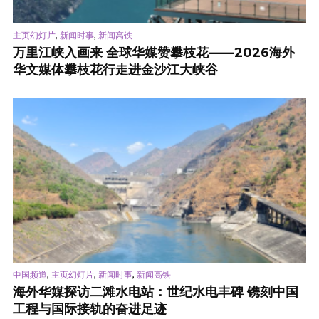
,
,
主页幻灯片
新闻时事
新闻高铁
万里江峡入画来 全球华媒赞攀枝花——2026海外
华文媒体攀枝花行走进金沙江大峡谷
,
,
,
中国频道
主页幻灯片
新闻时事
新闻高铁
海外华媒探访二滩水电站：世纪水电丰碑 镌刻中国
工程与国际接轨的奋进足迹