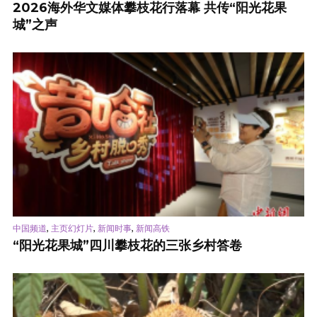
2026海外华文媒体攀枝花行落幕 共传“阳光花果
城”之声
,
,
,
中国频道
主页幻灯片
新闻时事
新闻高铁
“阳光花果城”四川攀枝花的三张乡村答卷