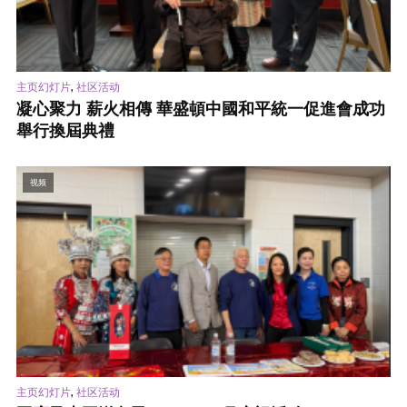
,
主页幻灯片
社区活动
凝心聚力 薪火相傳 華盛頓中國和平統一促進會成功
舉行換屆典禮
视频
,
主页幻灯片
社区活动