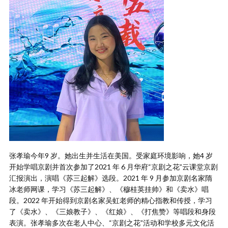
张孝瑜今年9 岁。她出生并生活在美国。受家庭环境影响，她4 岁
开始学唱京剧并首次参加了2021 年 6 月华府“京剧之花”云课堂京剧
汇报演出，演唱《苏三起解》选段。2021 年 9 月参加京剧名家隋
冰老师网课，学习《苏三起解》、《穆桂英挂帅》和《卖水》唱
段。2022 年开始得到京剧名家吴虹老师的精心指教和传授，学习
了《卖水》、《三娘教子》、《红娘》、《打焦赞》等唱段和身段
表演。张孝瑜多次在老人中心、“京剧之花”活动和学校多元文化活