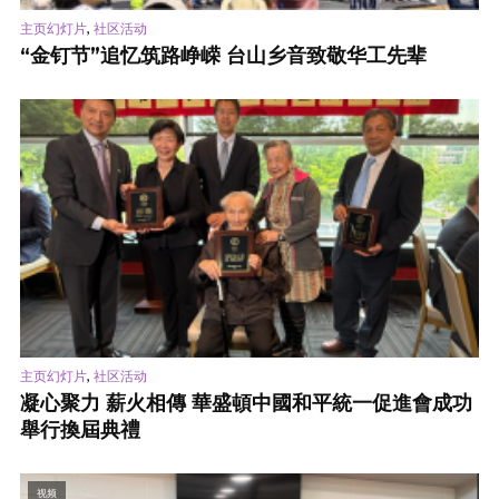
,
主页幻灯片
社区活动
“金钉节”追忆筑路峥嵘 台山乡音致敬华工先辈
,
主页幻灯片
社区活动
凝心聚力 薪火相傳 華盛頓中國和平統一促進會成功
舉行換屆典禮
视频