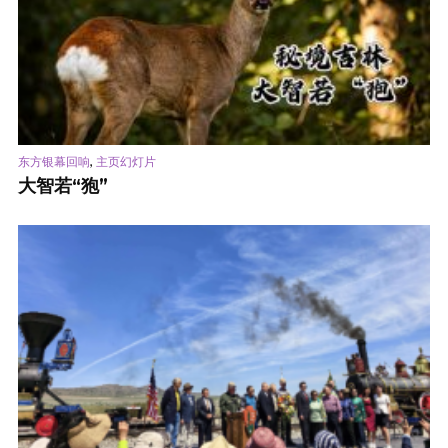
,
东方银幕回响
主页幻灯片
大智若“狍”