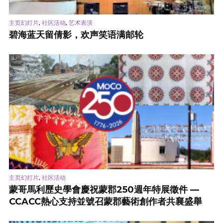
,
,
主页幻灯片
社区活动
艺术表演
碧海蓝天留倩影，欢声笑语满邮轮
,
主页幻灯片
社区活动
蒙哥馬利歷史學會慶祝蒙郡250週年特展徵件 —
CCACC熱心支持並號召蒙郡藝術創作者共襄盛舉