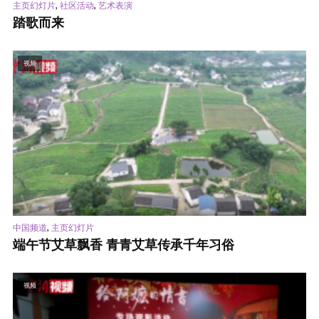
,
,
主页幻灯片
社区活动
艺术表演
踏歌而来
视频
,
中国频道
主页幻灯片
端午节艾草飘香 青青艾草传承千年习俗
视频