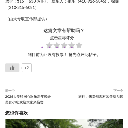
票价：$15， $30 (VIP) 。 联系人：张乐（410-926-5845)， 徐璇
（210-315-5081）
（由大专联宣传部提供）
这篇文章有帮助吗？
点击星标评分！
到目前为止没有投票！ 抢先点评此帖子。
+2
前一个
下一个
2026大专联同心欢乐新年晚会
旅行，来贵州古村落寻找乡愁
美食小吃 欢迎大家来品尝
您也许喜欢