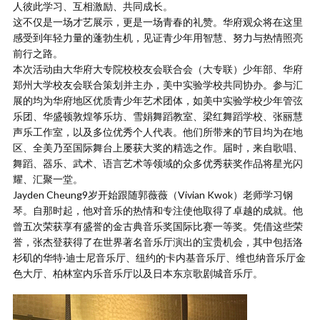
人彼此学习、互相激励、共同成长。
这不仅是一场才艺展示，更是一场青春的礼赞。华府观众将在这里
感受到年轻力量的蓬勃生机，见证青少年用智慧、努力与热情照亮
前行之路。
本次活动由大华府大专院校校友会联合会（大专联）少年部、华府
郑州大学校友会联合策划并主办，美中实验学校共同协办。参与汇
展的均为华府地区优质青少年艺术团体，如美中实验学校少年管弦
乐团、华盛顿敦煌筝乐坊、雪娟舞蹈教室、梁红舞蹈学校、张丽慧
声乐工作室，以及多位优秀个人代表。他们所带来的节目均为在地
区、全美乃至国际舞台上屡获大奖的精选之作。届时，来自歌唱、
舞蹈、器乐、武术、语言艺术等领域的众多优秀获奖作品将星光闪
耀、汇聚一堂。
Jayden Cheung9岁开始跟随郭薇薇（Vivian Kwok）老师学习钢
琴。自那时起，他对音乐的热情和专注使他取得了卓越的成就。他
曾五次荣获享有盛誉的金古典音乐奖国际比赛一等奖。凭借这些荣
誉，张杰登获得了在世界著名音乐厅演出的宝贵机会，其中包括洛
杉矶的华特·迪士尼音乐厅、纽约的卡内基音乐厅、维也纳音乐厅金
色大厅、柏林室内乐音乐厅以及日本东京歌剧城音乐厅。