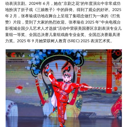
动表演京剧。2024年 6 月，她在“京剧之花”的年度演出中非常成功
地扮演了折子戏《三娘教子》中的薛倚。得到了观众的好评。2025
年 2 月，张孝瑜成功地在舞台上呈现了集唱念做打为一体的《打焦
赞》片段，受到了大家的热烈欢迎。张孝瑜在 2025 年“中央电视台
影视城全国少儿艺术人才选拔”活动中荣获美国赛区京剧表演专业儿
童组一等奖、全国总决赛儿童组戏曲专业金奖、全国总决赛最具潜
力奖。2025 年 9 月她荣获树人教育 (SREC) 2025 表演艺术奖。