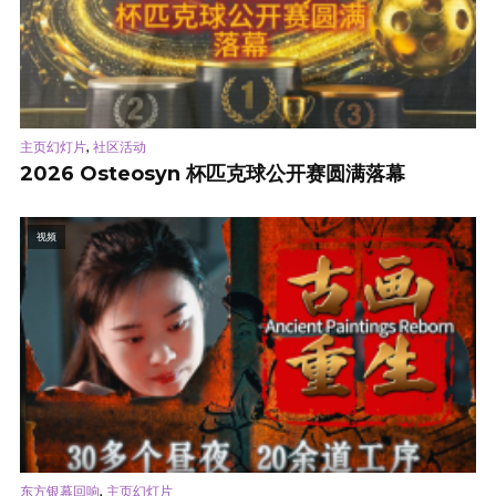
,
主页幻灯片
社区活动
2026 Osteosyn 杯匹克球公开赛圆满落幕
视频
,
东方银幕回响
主页幻灯片