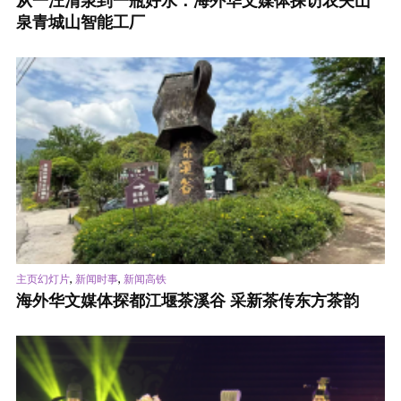
从一汪清泉到一瓶好水：海外华文媒体探访农夫山
泉青城山智能工厂
,
,
主页幻灯片
新闻时事
新闻高铁
海外华文媒体探都江堰茶溪谷 采新茶传东方茶韵