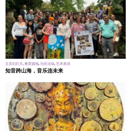
,
,
,
主页幻灯片
教育园地
社区活动
艺术表演
知音跨山海，音乐连未来