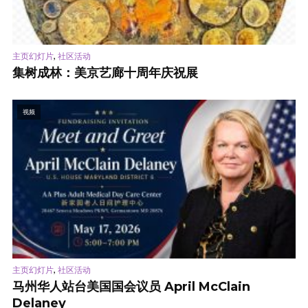
,
主页幻灯片
社区活动
集树成林：美京艺廊十周年庆祝展
视频
,
主页幻灯片
社区活动
马州华人站台美国国会议员 April McClain
Delaney