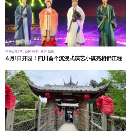
,
,
主页幻灯片
新闻时事
新闻高铁
4月1日开园！四川首个沉浸式演艺小镇亮相都江堰