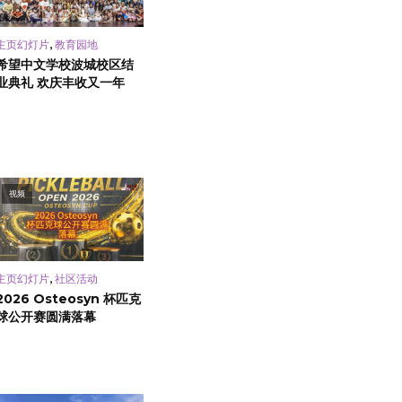
,
主页幻灯片
教育园地
希望中文学校波城校区结
业典礼 欢庆丰收又一年
视频
,
主页幻灯片
社区活动
2026 Osteosyn 杯匹克
球公开赛圆满落幕