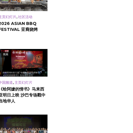
,
主页幻灯片
社区活动
2026 ASIAN BBQ
FESTIVAL 亚裔烧烤
视频
,
中国频道
主页幻灯片
《给阿嬷的情书》马来西
亚明日上映 沙巴专场戳中
当地华人