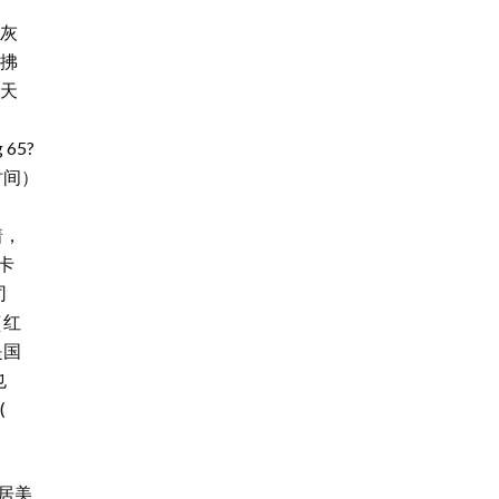
灰
拂
天
65?
时间）
着，
卡
司
（红
是国
也
(
旅居美