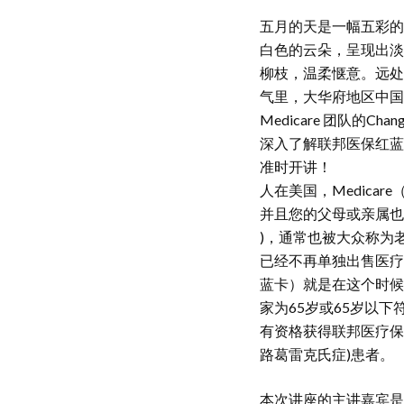
五月的天是一幅五彩的
白色的云朵，呈现出淡
柳枝，温柔惬意。远处
气里，大华府地区中国大
Medicare 团队的Ch
深入了解联邦医保红蓝卡M
准时开讲！
人在美国，Medic
并且您的父母或亲属也一
)，通常也被大众称为
已经不再单独出售医疗
蓝卡）就是在这个时候
家为65岁或65岁以
有资格获得联邦医疗保
路葛雷克氏症)患者。
本次讲座的主讲嘉宾是畅Me