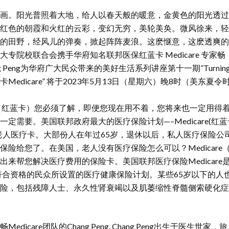
画。阳光普照着大地，给人以春天般的暖意，金黄色的阳光透过
红色的朝霞和火红的云彩，变幻无穷，美轮美奂。微风徐来，轻
的田野，经风儿的弹奏，掀起阵阵麦浪。这麽惬意，这麽透爽的
专院校联合会携手华府知名联邦医保红蓝卡 Medicare 专家畅
ang Peng为华府广大民众带来的美好生活系列讲座第十一期”Turning 
edicare” 将于2023年5月13日（星期六）晚8时（美东夏令
are（红蓝卡）您必须了解，即便您现在用不着，您将来也一定用得
定需要。美国联邦政府最大的医疗保险计划—–Medicare(红蓝
老人医疗卡。大部份人在年过65岁，退休以后，私人医疗保险公
保险给您了。在美国，老人没有医疗保险怎么可以？Medicare
出来帮您解决医疗费用的保险卡。美国联邦医疗保险Medicare
下符合资格的民众所设置的医疗健康保险计划。某些65岁以下的人
险，包括残障人士、永久性肾衰竭以及肌萎缩性脊髓侧索硬化症
dicare团队的Chang Peng. Chang Peng出生于医生世家，