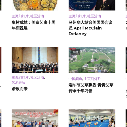
,
,
主页幻灯片
社区活动
主页幻灯片
社区活动
集树成林：美京艺廊十周
马州华人站台美国国会议
年庆祝展
员 April McClain
Delaney
视频
,
,
主页幻灯片
社区活动
,
中国频道
主页幻灯片
艺术表演
祖
端午节艾草飘香 青青艾草
踏歌而来
传承千年习俗