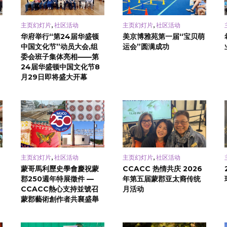
,
,
主页幻灯片
社区活动
主页幻灯片
社区活动
华府举行“第24届华盛顿
美京博雅苑第一届“宝贝萌
中国文化节”动员大会,组
运会”圆满成功
委会班子集体亮相——第
24届华盛顿中国文化节8
月29日即将盛大开幕
,
,
主页幻灯片
社区活动
主页幻灯片
社区活动
蒙哥馬利歷史學會慶祝蒙
CCACC 热情共庆 2026
郡250週年特展徵件 —
年第五届蒙郡亚太裔传统
CCACC熱心支持並號召
月活动
蒙郡藝術創作者共襄盛舉